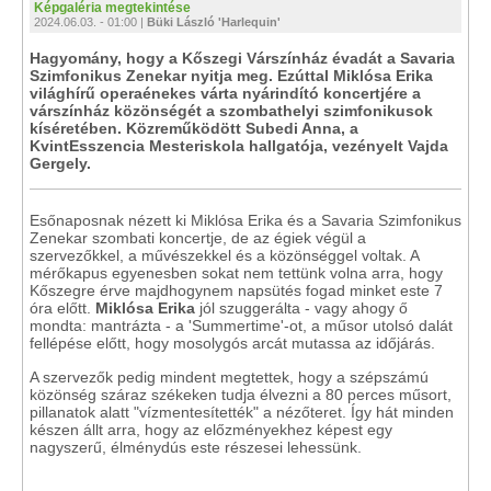
Képgaléria megtekintése
2024.06.03. - 01:00 |
Büki László 'Harlequin'
Hagyomány, hogy a Kőszegi Várszínház évadát a Savaria
Szimfonikus Zenekar nyitja meg. Ezúttal Miklósa Erika
világhírű operaénekes várta nyárindító koncertjére a
várszínház közönségét a szombathelyi szimfonikusok
kíséretében. Közreműködött Subedi Anna, a
KvintEsszencia Mesteriskola hallgatója, vezényelt Vajda
Gergely.
Esőnaposnak nézett ki Miklósa Erika és a Savaria Szimfonikus
Zenekar szombati koncertje, de az égiek végül a
szervezőkkel, a művészekkel és a közönséggel voltak. A
mérőkapus egyenesben sokat nem tettünk volna arra, hogy
Kőszegre érve majdhogynem napsütés fogad minket este 7
óra előtt.
Miklósa Erika
jól szuggerálta - vagy ahogy ő
mondta: mantrázta - a 'Summertime'-ot, a műsor utolsó dalát
fellépése előtt, hogy mosolygós arcát mutassa az időjárás.
A szervezők pedig mindent megtettek, hogy a szépszámú
közönség száraz székeken tudja élvezni a 80 perces műsort,
pillanatok alatt "vízmentesítették" a nézőteret. Így hát minden
készen állt arra, hogy az előzményekhez képest egy
nagyszerű, élménydús este részesei lehessünk.