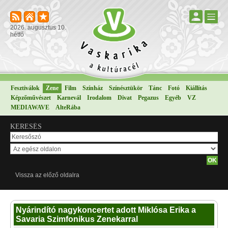
2026. augusztus 10.
hétfő
Fesztiválok
Zene
Film
Színház
Színésztükör
Tánc
Fotó
Kiállítás
Képzőművészet
Karnevál
Irodalom
Divat
Pegazus
Egyéb
VZ
MEDIAWAVE
AlteRába
KERESÉS
Vissza az előző oldalra
Nyárindító nagykoncertet adott Miklósa Erika a
Savaria Szimfonikus Zenekarral