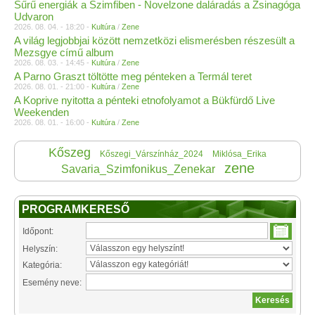
Sűrű energiák a Szimfiben - Novelzone daláradás a Zsinagóga
Udvaron
2026. 08. 04. - 18:20 -
Kultúra
/
Zene
A világ legjobbjai között nemzetközi elismerésben részesült a
Mezsgye című album
2026. 08. 03. - 14:45 -
Kultúra
/
Zene
A Parno Graszt töltötte meg pénteken a Termál teret
2026. 08. 01. - 21:00 -
Kultúra
/
Zene
A Koprive nyitotta a pénteki etnofolyamot a Bükfürdő Live
Weekenden
2026. 08. 01. - 16:00 -
Kultúra
/
Zene
Kőszeg
Kőszegi_Várszínház_2024
Miklósa_Erika
zene
Savaria_Szimfonikus_Zenekar
PROGRAMKERESŐ
Időpont:
Helyszín:
Kategória:
Esemény neve: