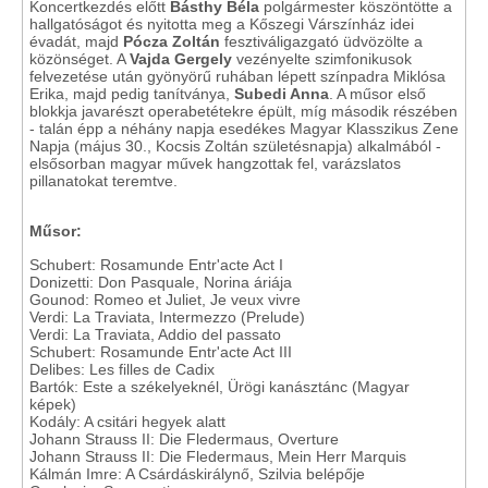
Koncertkezdés előtt
Básthy Béla
polgármester köszöntötte a
hallgatóságot és nyitotta meg a Kőszegi Várszínház idei
évadát, majd
Pócza Zoltán
fesztiváligazgató üdvözölte a
közönséget. A
Vajda Gergely
vezényelte szimfonikusok
felvezetése után gyönyörű ruhában lépett színpadra Miklósa
Erika, majd pedig tanítványa,
Subedi Anna
. A műsor első
blokkja javarészt operabetétekre épült, míg második részében
- talán épp a néhány napja esedékes Magyar Klasszikus Zene
Napja (május 30., Kocsis Zoltán születésnapja) alkalmából -
elsősorban magyar művek hangzottak fel, varázslatos
pillanatokat teremtve.
Műsor:
Schubert: Rosamunde Entr'acte Act I
Donizetti: Don Pasquale, Norina áriája
Gounod: Romeo et Juliet, Je veux vivre
Verdi: La Traviata, Intermezzo (Prelude)
Verdi: La Traviata, Addio del passato
Schubert: Rosamunde Entr'acte Act III
Delibes: Les filles de Cadix
Bartók: Este a székelyeknél, Ürögi kanásztánc (Magyar
képek)
Kodály: A csitári hegyek alatt
Johann Strauss II: Die Fledermaus, Overture
Johann Strauss II: Die Fledermaus, Mein Herr Marquis
Kálmán Imre: A Csárdáskirálynő, Szilvia belépője