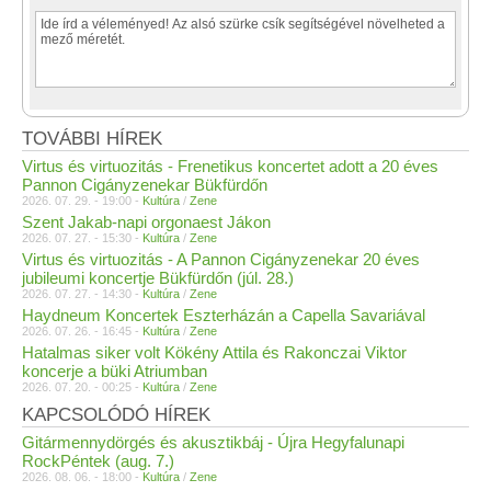
TOVÁBBI HÍREK
Virtus és virtuozitás - Frenetikus koncertet adott a 20 éves
Pannon Cigányzenekar Bükfürdőn
2026. 07. 29. - 19:00 -
Kultúra
/
Zene
Szent Jakab-napi orgonaest Jákon
2026. 07. 27. - 15:30 -
Kultúra
/
Zene
Virtus és virtuozitás - A Pannon Cigányzenekar 20 éves
jubileumi koncertje Bükfürdőn (júl. 28.)
2026. 07. 27. - 14:30 -
Kultúra
/
Zene
Haydneum Koncertek Eszterházán a Capella Savariával
2026. 07. 26. - 16:45 -
Kultúra
/
Zene
Hatalmas siker volt Kökény Attila és Rakonczai Viktor
koncerje a büki Atriumban
2026. 07. 20. - 00:25 -
Kultúra
/
Zene
KAPCSOLÓDÓ HÍREK
Gitármennydörgés és akusztikbáj - Újra Hegyfalunapi
RockPéntek (aug. 7.)
2026. 08. 06. - 18:00 -
Kultúra
/
Zene