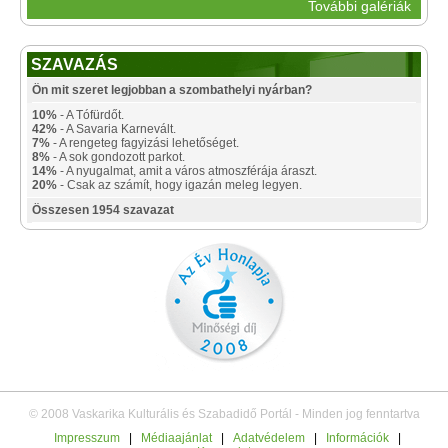
További galériák
SZAVAZÁS
Ön mit szeret legjobban a szombathelyi nyárban?
10%
- A Tófürdőt.
42%
- A Savaria Karnevált.
7%
- A rengeteg fagyizási lehetőséget.
8%
- A sok gondozott parkot.
14%
- A nyugalmat, amit a város atmoszférája áraszt.
20%
- Csak az számít, hogy igazán meleg legyen.
Összesen 1954 szavazat
© 2008 Vaskarika Kulturális és Szabadidő Portál - Minden jog fenntartva
Impresszum
|
Médiaajánlat
|
Adatvédelem
|
Információk
|