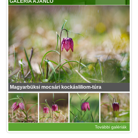
GALÉRIA AJÁNLÓ
Magyarbüksi mocsári kockásliliom-túra
További galériák