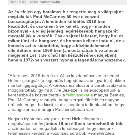
2024.06.03. - 16:00 |
vaskarika.hu
Az év elején egy hatalmas hír rengette meg a világsajtót:
megtalálták Paul McCartney 50 éve elveszett
basszusgitárját. A lehetetlen küldetés 2019-ben
kezdődött és csaknem 5 év kellett, hogy - minden
bizonnyal - a világ jelenleg legértékesebb hangszerét
megtalálják a kutatók. Csak sejteni lehetett, hogy hol és
mikor tűnt el a hangszer, és honnan kellene indulni, de a
keresés azt is kiderítette, hogy a közhiedelemmel
ellentétben nem 1969-ben (a mostanában hivatalosan
megjelent Let It Be című film készülésének idejében),
hanem 1972-ben veszett nyoma a legendás hangszernek.
"A keresést 2019-ben Nick Wass kezdeményezte, a német
Höfner gitárgyár (a legendás hegedűbasszus gyártója) akkori
marketingigazgatója. A kereséshez először a baráti szálakat is
mozgósították, így mi a
The Bits
-szel is belecsöppentünk a
keresésbe és közvetíthettük a
felhívásokat
a magyar Beatles,
Paul McCartney rajongók, hangszergyűjtők felé és nagyon
örülünk, hogy - ha kicsit is, de - segíteni tudtunk abban, hogy
a hangszer ma már újra Paul birtokában van.
Nagyon izgatottak vagyunk, mert Nick elfogadta a
meghívásunkat és
június 16-án élőben kérdezhetünk tőle
a színpadon és megadjuk a lehetőséget, hogy mindenki
feltehessen kérdést a közönség soraiból. Remélhetőleg