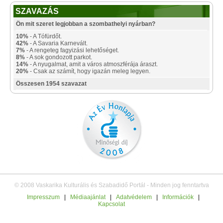
SZAVAZÁS
Ön mit szeret legjobban a szombathelyi nyárban?
10%
- A Tófürdőt.
42%
- A Savaria Karnevált.
7%
- A rengeteg fagyizási lehetőséget.
8%
- A sok gondozott parkot.
14%
- A nyugalmat, amit a város atmoszférája áraszt.
20%
- Csak az számít, hogy igazán meleg legyen.
Összesen 1954 szavazat
© 2008 Vaskarika Kulturális és Szabadidő Portál - Minden jog fenntartva
Impresszum
|
Médiaajánlat
|
Adatvédelem
|
Információk
|
Kapcsolat