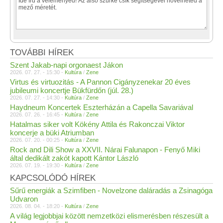
TOVÁBBI HÍREK
Szent Jakab-napi orgonaest Jákon
2026. 07. 27. - 15:30 -
Kultúra
/
Zene
Virtus és virtuozitás - A Pannon Cigányzenekar 20 éves
jubileumi koncertje Bükfürdőn (júl. 28.)
2026. 07. 27. - 14:30 -
Kultúra
/
Zene
Haydneum Koncertek Eszterházán a Capella Savariával
2026. 07. 26. - 16:45 -
Kultúra
/
Zene
Hatalmas siker volt Kökény Attila és Rakonczai Viktor
koncerje a büki Atriumban
2026. 07. 20. - 00:25 -
Kultúra
/
Zene
Rock and Dili Show a XXVII. Nárai Falunapon - Fenyő Miki
által dedikált zakót kapott Kántor László
2026. 07. 19. - 19:30 -
Kultúra
/
Zene
KAPCSOLÓDÓ HÍREK
Sűrű energiák a Szimfiben - Novelzone daláradás a Zsinagóga
Udvaron
2026. 08. 04. - 18:20 -
Kultúra
/
Zene
A világ legjobbjai között nemzetközi elismerésben részesült a