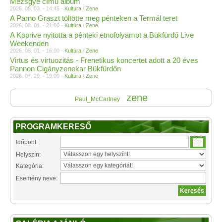
Mezsgye című album
2026. 08. 03. - 14:45 -
Kultúra
/
Zene
A Parno Graszt töltötte meg pénteken a Termál teret
2026. 08. 01. - 21:00 -
Kultúra
/
Zene
A Koprive nyitotta a pénteki etnofolyamot a Bükfürdő Live
Weekenden
2026. 08. 01. - 16:00 -
Kultúra
/
Zene
Virtus és virtuozitás - Frenetikus koncertet adott a 20 éves
Pannon Cigányzenekar Bükfürdőn
2026. 07. 29. - 19:00 -
Kultúra
/
Zene
zene
Paul_McCartney
PROGRAMKERESŐ
Időpont:
Helyszín:
Kategória:
Esemény neve: