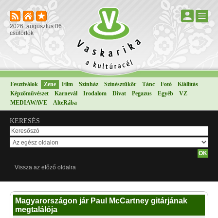
2026. augusztus 06.
csütörtök
Fesztiválok
Zene
Film
Színház
Színésztükör
Tánc
Fotó
Kiállítás
Képzőművészet
Karnevál
Irodalom
Divat
Pegazus
Egyéb
VZ
MEDIAWAVE
AlteRába
KERESÉS
Vissza az előző oldalra
Magyarországon jár Paul McCartney gitárjának
megtalálója