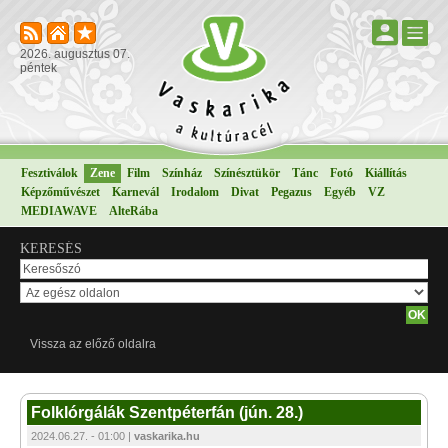
2026. augusztus 07.
péntek
Fesztiválok
Zene
Film
Színház
Színésztükör
Tánc
Fotó
Kiállítás
Képzőművészet
Karnevál
Irodalom
Divat
Pegazus
Egyéb
VZ
MEDIAWAVE
AlteRába
KERESÉS
Vissza az előző oldalra
Folklórgálák Szentpéterfán (jún. 28.)
2024.06.27. - 01:00 |
vaskarika.hu