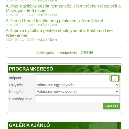
2026. 08. 04. - 18:20 -
Kultúra
/
Zene
A világ legjobbjai között nemzetközi elismerésben részesült a
Mezsgye című album
2026. 08. 03. - 14:45 -
Kultúra
/
Zene
A Parno Graszt töltötte meg pénteken a Termál teret
2026. 08. 01. - 21:00 -
Kultúra
/
Zene
A Koprive nyitotta a pénteki etnofolyamot a Bükfürdő Live
Weekenden
2026. 08. 01. - 16:00 -
Kultúra
/
Zene
zene
Folklórgála
szentpéterfa
PROGRAMKERESŐ
Időpont:
Helyszín:
Kategória:
Esemény neve:
GALÉRIA AJÁNLÓ