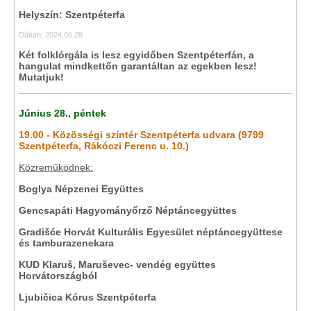
Helyszín: Szentpéterfa
Dátum: 2024.06.28.
Két folklórgála is lesz egyidőben Szentpéterfán, a
hangulat mindkettőn garantáltan az egekben lesz!
Mutatjuk!
Június 28., péntek
19.00 - Közösségi színtér Szentpéterfa udvara (9799
Szentpéterfa, Rákóczi Ferenc u. 10.)
Közreműködnek:
Boglya Népzenei Együttes
Gencsapáti Hagyományőrző Néptáncegyüttes
Gradišće Horvát Kulturális Egyesület néptáncegyüttese
és tamburazenekara
KUD Klaruš, Maruševec- vendég együttes
Horvátországból
Ljubičica Kórus Szentpéterfa