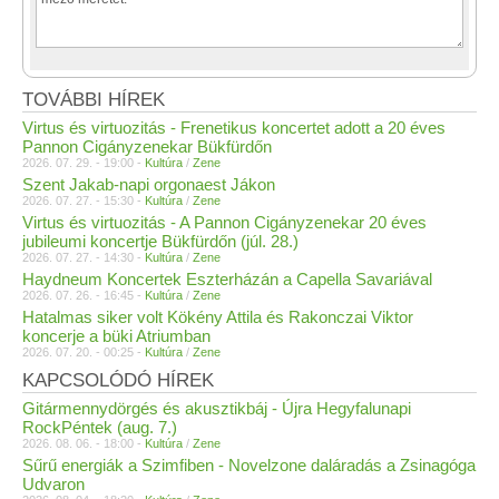
TOVÁBBI HÍREK
Virtus és virtuozitás - Frenetikus koncertet adott a 20 éves
Pannon Cigányzenekar Bükfürdőn
2026. 07. 29. - 19:00 -
Kultúra
/
Zene
Szent Jakab-napi orgonaest Jákon
2026. 07. 27. - 15:30 -
Kultúra
/
Zene
Virtus és virtuozitás - A Pannon Cigányzenekar 20 éves
jubileumi koncertje Bükfürdőn (júl. 28.)
2026. 07. 27. - 14:30 -
Kultúra
/
Zene
Haydneum Koncertek Eszterházán a Capella Savariával
2026. 07. 26. - 16:45 -
Kultúra
/
Zene
Hatalmas siker volt Kökény Attila és Rakonczai Viktor
koncerje a büki Atriumban
2026. 07. 20. - 00:25 -
Kultúra
/
Zene
KAPCSOLÓDÓ HÍREK
Gitármennydörgés és akusztikbáj - Újra Hegyfalunapi
RockPéntek (aug. 7.)
2026. 08. 06. - 18:00 -
Kultúra
/
Zene
Sűrű energiák a Szimfiben - Novelzone daláradás a Zsinagóga
Udvaron