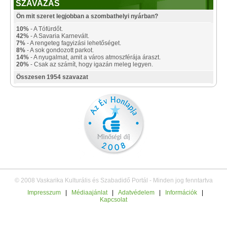
SZAVAZÁS
Ön mit szeret legjobban a szombathelyi nyárban?
10%
- A Tófürdőt.
42%
- A Savaria Karnevált.
7%
- A rengeteg fagyizási lehetőséget.
8%
- A sok gondozott parkot.
14%
- A nyugalmat, amit a város atmoszférája áraszt.
20%
- Csak az számít, hogy igazán meleg legyen.
Összesen 1954 szavazat
© 2008 Vaskarika Kulturális és Szabadidő Portál - Minden jog fenntartva
Impresszum
|
Médiaajánlat
|
Adatvédelem
|
Információk
|
Kapcsolat