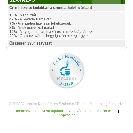
SZAVAZÁS
Ön mit szeret legjobban a szombathelyi nyárban?
10%
- A Tófürdőt.
42%
- A Savaria Karnevált.
7%
- A rengeteg fagyizási lehetőséget.
8%
- A sok gondozott parkot.
14%
- A nyugalmat, amit a város atmoszférája áraszt.
20%
- Csak az számít, hogy igazán meleg legyen.
Összesen 1954 szavazat
© 2008 Vaskarika Kulturális és Szabadidő Portál - Minden jog fenntartva
Impresszum
|
Médiaajánlat
|
Adatvédelem
|
Információk
|
Kapcsolat