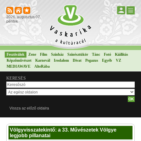
2026. augusztus 07.
péntek
Fesztiválok
Zene
Film
Színház
Színésztükör
Tánc
Fotó
Kiállítás
Képzőművészet
Karnevál
Irodalom
Divat
Pegazus
Egyéb
VZ
MEDIAWAVE
AlteRába
KERESÉS
Vissza az előző oldalra
Völgyvisszatekintő: a 33. Művészetek Völgye
legjobb pillanatai