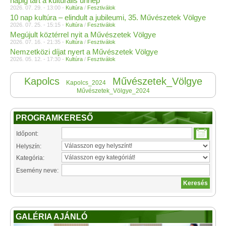
napig tart a kulturális ünnep
2026. 07. 29. - 13:00 -
Kultúra
/
Fesztiválok
10 nap kultúra – elindult a jubileumi, 35. Művészetek Völgye
2026. 07. 25. - 15:15 -
Kultúra
/
Fesztiválok
Megújult köztérrel nyit a Művészetek Völgye
2026. 07. 16. - 21:35 -
Kultúra
/
Fesztiválok
Nemzetközi díjat nyert a Művészetek Völgye
2026. 05. 12. - 17:30 -
Kultúra
/
Fesztiválok
Kapolcs
Művészetek_Völgye
Kapolcs_2024
Művészetek_Völgye_2024
PROGRAMKERESŐ
Időpont:
Helyszín:
Kategória:
Esemény neve:
GALÉRIA AJÁNLÓ