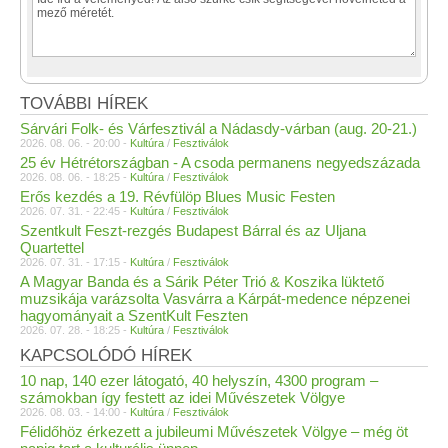
TOVÁBBI HÍREK
Sárvári Folk- és Várfesztivál a Nádasdy-várban (aug. 20-21.)
2026. 08. 06. - 20:00 -
Kultúra
/
Fesztiválok
25 év Hétrétországban - A csoda permanens negyedszázada
2026. 08. 06. - 18:25 -
Kultúra
/
Fesztiválok
Erős kezdés a 19. Révfülöp Blues Music Festen
2026. 07. 31. - 22:45 -
Kultúra
/
Fesztiválok
Szentkult Feszt-rezgés Budapest Bárral és az Uljana
Quartettel
2026. 07. 31. - 17:15 -
Kultúra
/
Fesztiválok
A Magyar Banda és a Sárik Péter Trió & Koszika lüktető
muzsikája varázsolta Vasvárra a Kárpát-medence népzenei
hagyományait a SzentKult Feszten
2026. 07. 28. - 18:25 -
Kultúra
/
Fesztiválok
KAPCSOLÓDÓ HÍREK
10 nap, 140 ezer látogató, 40 helyszín, 4300 program –
számokban így festett az idei Művészetek Völgye
2026. 08. 03. - 14:00 -
Kultúra
/
Fesztiválok
Félidőhöz érkezett a jubileumi Művészetek Völgye – még öt