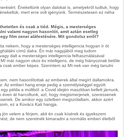
merésért. Énekeltünk olyan dalokat is, amelyekről tudtuk, hogy
lénekeltük, mert erre volt igényünk. Természetesen ez néha
etetlen és csak a tiéd. Mégis, a mesterséges
álni valami nagyon hasonlót, amit aztán esetleg
gy film zenei aláfestésére. Mit gondolsz erről?
 nekem, hogy a mesterséges intelligencia hogyan ír öt
ghálálni című dalra. Én már nagyjából meg tudom
 vagy dalt a mesterséges intelligencia felhasználásával
 MI már nagyon okos és intelligens, de még hiányoznak belőle
a csak ember képes. Szerintem az MI-nek van még tanulni
em, nem hasonlítottak az emberek által megírt dallamokra.
ar. Az emberi hang ereje pedig a személyiséggel együtt
egy példa a múltból: a Covid idején maszkban kellett járnunk,
sok éven át harcoltunk, azt, hogy megismerjenek, szeressenek
ssenek. De amikor egy üzletben megszólaltam, akkor azért
usom, ez a Kovács Kati hangja.
jön velem a férjem, akit én csak kísérek és igyekszem
ést, de nem szeretnék kimaradni a normális emberi életből