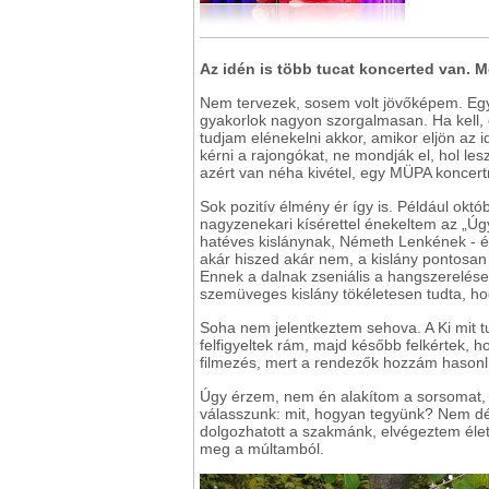
Az idén is több tucat koncerted van. Me
Nem tervezek, sosem volt jövőképem. Egy
gyakorlok nagyon szorgalmasan. Ha kell, é
tudjam elénekelni akkor, amikor eljön az
kérni a rajongókat, ne mondják el, hol le
azért van néha kivétel, egy MÜPA koncert
Sok pozitív élmény ér így is. Például okt
nagyzenekari kísérettel énekeltem az „Ú
hatéves kislánynak, Németh Lenkének - é
akár hiszed akár nem, a kislány pontosan 
Ennek a dalnak zseniális a hangszerelése,
szemüveges kislány tökéletesen tudta, hog
Soha nem jelentkeztem sehova. A Ki mit t
felfigyeltek rám, majd később felkértek, h
filmezés, mert a rendezők hozzám hasonlí
Úgy érzem, nem én alakítom a sorsomat, 
válasszunk: mit, hogyan tegyünk? Nem dé
dolgozhatott a szakmánk, elvégeztem éle
meg a múltamból.