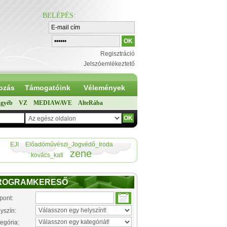
BELÉPÉS
:
Regisztráció
Jelszóemlékeztető
ozás
Támogatóink
Vélemények
gyéb
VZ
MEDIAWAVE
AlteRába
EJI
Előadóművészi_Jogvédő_Iroda
zene
kovács_kati
ROGRAMKERESŐ
pont:
yszín:
egória: