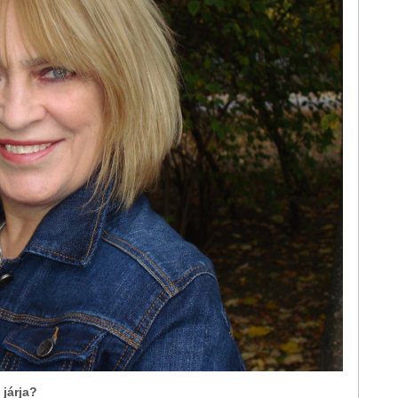
 járja?