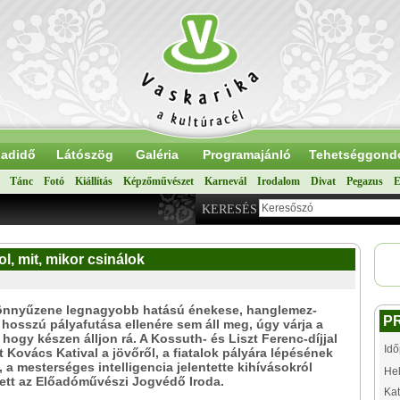
adidő
Látószög
Galéria
Programajánló
Tehetséggond
Tánc
Fotó
Kiállítás
Képzőművészet
Karnevál
Irodalom
Divat
Pegazus
E
KERESÉS
l, mit, mikor csinálok
könnyűzene legnagyobb hatású énekese, hanglemez-
P
 hosszú pályafutása ellenére sem áll meg, úgy várja a
 hogy készen álljon rá. A Kossuth- és Liszt Ferenc-díjjal
Idő
t Kovács Katival a jövőről, a fiatalok pályára lépésének
, a mesterséges intelligencia jelentette kihívásokról
Hel
ett az Előadóművészi Jogvédő Iroda.
Kat