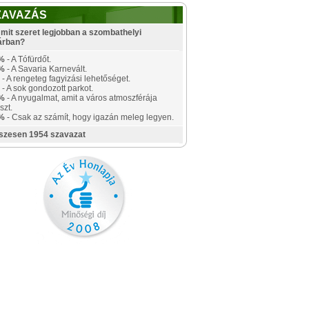
ZAVAZÁS
mit szeret legjobban a szombathelyi
árban?
%
- A Tófürdőt.
%
- A Savaria Karnevált.
- A rengeteg fagyizási lehetőséget.
- A sok gondozott parkot.
%
- A nyugalmat, amit a város atmoszférája
szt.
%
- Csak az számít, hogy igazán meleg legyen.
szesen 1954 szavazat