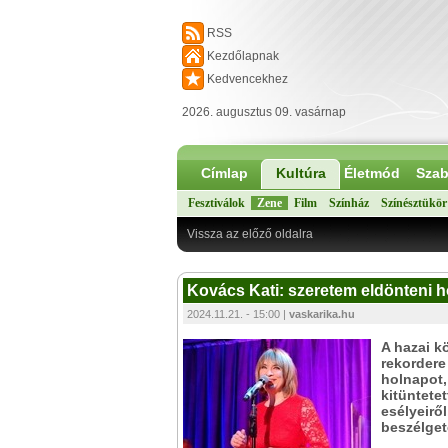
RSS
Kezdőlapnak
Kedvencekhez
2026. augusztus 09. vasárnap
Címlap
Kultúra
Életmód
Szab
Fesztiválok
Zene
Film
Színház
Színésztükör
Vissza az előző oldalra
Kovács Kati: szeretem eldönteni ho
2024.11.21. - 15:00 |
vaskarika.hu
A hazai 
rekordere
holnapot,
kitüntetet
esélyeiről
beszélget