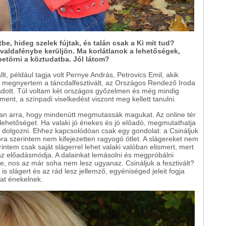
e, hideg szelek fújtak, és talán csak a Ki mit tud?
rivaldafénybe kerüljön. Ma korlátlanok a lehetőségek,
etörni a köztudatba. Jól látom?
t, például tagja volt Pernye András, Petrovics Emil, akik
n megnyertem a táncdalfesztivált, az Országos Rendező Iroda
adott. Túl voltam két országos győzelmen és még mindig
ent, a színpadi viselkedést viszont meg kellett tanulni.
 van arra, hogy mindenütt megmutassák magukat. Az online tér
 lehetőséget. Ha valaki jó énekes és jó előadó, megmutathatja
l dolgozni. Ehhez kapcsolódóan csak egy gondolat: a Csináljuk
ra szerintem nem kifejezetten ragyogó ötlet. A slágereket nem
ntem csak saját slágerrel lehet valaki valóban elismert, mert
az előadásmódja. A dalainkat lemásolni és megpróbálni
e, nos az már soha nem lesz ugyanaz. Csináljuk a fesztivált?
s slágert és az rád lesz jellemző, egyéniséged jeleit fogja
kat énekelnek.