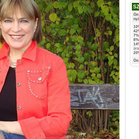
S
Ön 
ny
10
42
7%
8%
14
ára
20
Ös