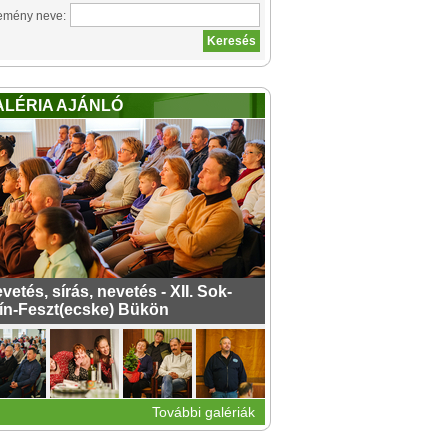
emény neve:
ALÉRIA AJÁNLÓ
vetés, sírás, nevetés - XII. Sok-
ín-Feszt(ecske) Bükön
További galériák