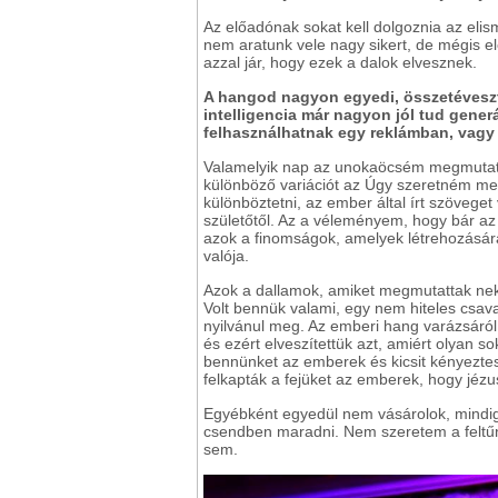
Az előadónak sokat kell dolgoznia az elis
nem aratunk vele nagy sikert, de mégis e
azzal jár, hogy ezek a dalok elvesznek.
A hangod nagyon egyedi, összetéveszth
intelligencia már nagyon jól tud gener
felhasználhatnak egy reklámban, vagy e
Valamelyik nap az unokaöcsém megmutatta
különböző variációt az Úgy szeretném me
különböztetni, az ember által írt szöveget
születőtől. Az a véleményem, hogy bár az
azok a finomságok, amelyek létrehozásár
valója.
Azok a dallamok, amiket megmutattak nek
Volt bennük valami, egy nem hiteles csav
nyilvánul meg. Az emberi hang varázsáról 
és ezért elveszítettük azt, amiért olyan 
bennünket az emberek és kicsit kényezte
felkapták a fejüket az emberek, hogy jéz
Egyébként egyedül nem vásárolok, mindig 
csendben maradni. Nem szeretem a feltűn
sem.