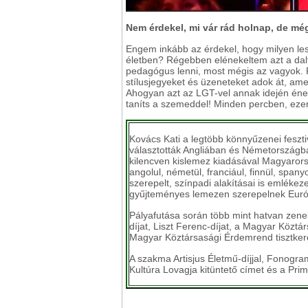
Nem érdekel, mi vár rád holnap, de mégi
Engem inkább az érdekel, hogy milyen les
életben? Régebben elénekeltem azt a dal
pedagógus lenni, most mégis az vagyok. R
stílusjegyeket és üzeneteket adok át, am
Ahogyan azt az LGT-vel annak idején éneke
taníts a szemeddel! Minden percben, ezer
Kovács Kati a legtöbb könnyűzenei feszt
választották Angliában és Németországb
kilencven kislemez kiadásával Magyarors
angolul, németül, franciául, finnül, spany
szerepelt, színpadi alakításai is emléke
gyűjteményes lemezen szerepelnek Euró
Pályafutása során több mint hatvan zenei 
díjat, Liszt Ferenc-díjat, a Magyar Köztá
Magyar Köztársasági Érdemrend tisztkeres
A szakma Artisjus Életmű-díjjal, Fonogra
Kultúra Lovagja kitüntető címet és a Prima