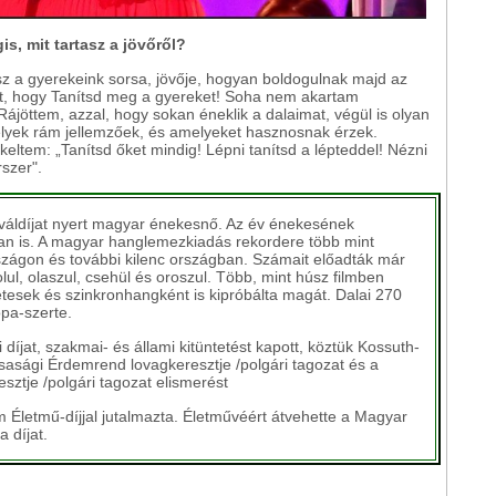
s, mit tartasz a jövőről?
z a gyerekeink sorsa, jövője, hogyan boldogulnak majd az
t, hogy Tanítsd meg a gyereket! Soha nem akartam
ájöttem, azzal, hogy sokan éneklik a dalaimat, végül is olyan
elyek rám jellemzőek, és amelyeket hasznosnak érzek.
ltem: „Tanítsd őket mindig! Lépni tanítsd a lépteddel! Nézni
szer".
iváldíjat nyert magyar énekesnő. Az év énekesének
an is. A magyar hanglemezkiadás rekordere több mint
zágon és további kilenc országban. Számait előadták már
olul, olaszul, csehül és oroszul. Több, mint húsz filmben
zetesek és szinkronhangként is kipróbálta magát. Dalai 270
pa-szerte.
díjat, szakmai- és állami kitüntetést kapott, köztük Kossuth-
rsasági Érdemrend lovagkeresztje /polgári tagozat és a
ztje /polgári tagozat elismerést
m Életmű-díjjal jutalmazta. Életművéért átvehette a Magyar
 díjat.