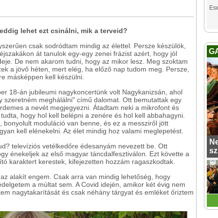
Es
ddig lehet ezt csinálni, mik a terveid?
szerűen csak sodródtam mindig az élettel. Persze készülök,
G
jszakákon át tanulok egy-egy zenei frázist azért, hogy jól
 ideje. De nem akarom tudni, hogy az mikor lesz. Meg szoktam
szek a jövő héten, mert elég, ha előző nap tudom meg. Persze,
re másképpen kell készülni.
óber 18-án jubileumi nagykoncertünk volt Nagykanizsán, ahol
gy szeretném meghálálni" című dalomat. Ott bemutattak egy
rdemes a nevét megjegyezni. Átadtam neki a mikrofont és
tudta, hogy hol kell belépni a zenére és hol kell abbahagyni.
 bonyolult moduláció van benne, és ez a messziről jött
yan kell elénekelni. Az élet mindig hoz valami meglepetést.
Ne
ud? televíziós vetélkedőre édesanyám nevezett be. Ott
sz
ogy énekeljek az első magyar táncdalfesztiválon. Ezt követte a
tó karaktert kerestek, kifejezetten hozzám ragaszkodtak.
az alakít engem. Csak arra van mindig lehetőség, hogy
delgetem a múltat sem. A Covid idején, amikor két évig nem
tem nagytakarítását és csak néhány tárgyat és emléket őriztem