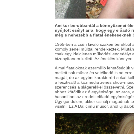
Amikor berobbantál a könnyűzenei életb
nyújtott esélyt arra, hogy egy előadó 
mégis nehezebb a fiatal énekeseknek b
1965-ben a zsűri kiváló szakemberekből áll
komoly zenei múlttal rendelkeztek. Miutá
csak egy ideiglenes működési engedélyt 
bizonyítanom kellett. Az éneklés könnyen m
A mai fiataloknak ezermillió lehetőségük
mellett sok műsor és vetélkedő is ad erre
magát, de az egyéni karakterért sokat kel
a fesztivált! a közmédia zenés show-műso
szerencsés a slágerekkel összevetni. Szeri
ahhoz kötődik az ő egyénisége, az arca, 
hasonlítani az eredeti előadó egyéniségér
Úgy gondolom, akkor csinálj magadnak te i
viselni. Ez A Dal című műsor, ahol új dalo