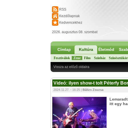
RSS
Kezdőlapnak
Kedvencekhez
2026. augusztus 08. szombat
Címlap
Kultúra
Életmód
Szab
Fesztiválok
Zene
Film
Színház
Színésztükör
Vissza az előző oldalra
Videó: ilyen show-t tolt Péterfy B
2024.11.27. - 16:25 |
Bálizs Zsuzsa
Lemaradtá
itt egy h