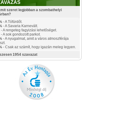
ZAVAZÁS
mit szeret legjobban a szombathelyi
árban?
%
- A Tófürdőt.
%
- A Savaria Karnevált.
- A rengeteg fagyizási lehetőséget.
- A sok gondozott parkot.
%
- A nyugalmat, amit a város atmoszférája
szt.
%
- Csak az számít, hogy igazán meleg legyen.
szesen 1954 szavazat