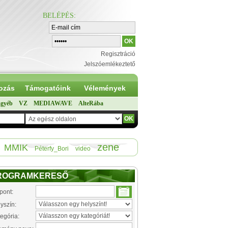
BELÉPÉS
:
Regisztráció
Jelszóemlékeztető
ozás
Támogatóink
Vélemények
gyéb
VZ
MEDIAWAVE
AlteRába
zene
MMIK
Péterfy_Bori
video
ROGRAMKERESŐ
pont:
yszín:
egória: