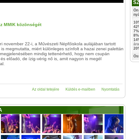
S
Ön 
ny
10
 az MMIK közönségét
42
7%
8%
14
ri november 22-i, a Művészeti Népfőiskola aulájában tartott
ára
 is megmutatta, miért különleges színfolt a hazai zenei palettán
20
i megjelenésében mindig tettenérhető, hogy nem csupán
Ös
és előadó, de ízig-vérig nő is, amit nagyon is megél
al.
Az oldal tetejére
Küldés e-mailben
Nyomtatás
A