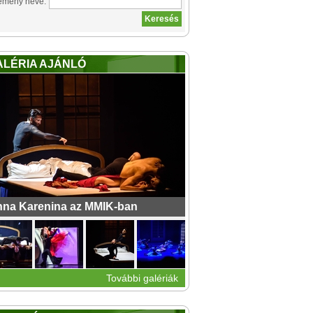
emény neve:
ALÉRIA AJÁNLÓ
na Karenina az MMIK-ban
További galériák