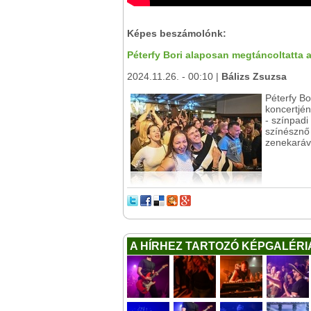
Képes beszámolónk:
Péterfy Bori alaposan megtáncoltatta
2024.11.26. - 00:10 |
Bálizs Zsuzsa
Péterfy Bo
koncertjén
- színpad
színésznő 
zenekaráv
A HÍRHEZ TARTOZÓ KÉPGALÉRI