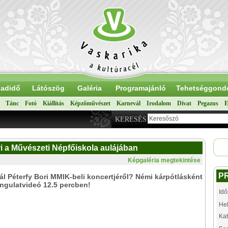
adidő
Látószög
Galéria
Programajánló
Tehetséggond
Tánc
Fotó
Kiállítás
Képzőművészet
Karnevál
Irodalom
Divat
Pegazus
E
KERESÉS
ori a Művészeti Népfőiskola aulájában
Képgaléria megtekintése
P
l Péterfy Bori MMIK-beli koncertjéről? Némi kárpótlásként
angulatvideó 12.5 percben!
Idő
Hel
Kat