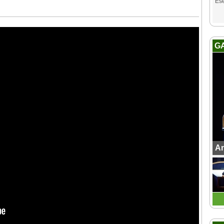
Es
G
An