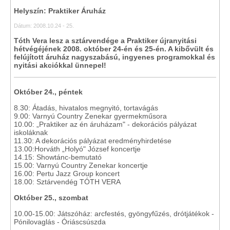
Helyszín: Praktiker Áruház
Dátum: 2008.10.24 - 25.
Tóth Vera lesz a sztárvendége a Praktiker újranyitási
hétvégéjének 2008. október 24-én és 25-én. A kibővült és
felújított áruház nagyszabású, ingyenes programokkal és
nyitási akciókkal ünnepel!
Október 24., péntek
8.30: Átadás, hivatalos megnyitó, tortavágás
9.00: Varnyú Country Zenekar gyermekműsora
10.00: „Praktiker az én áruházam" - dekorációs pályázat
iskoláknak
11.30: A dekorációs pályázat eredményhirdetése
13.00:Horváth „Holyó" József koncertje
14.15: Showtánc-bemutató
15.00: Varnyú Country Zenekar koncertje
16.00: Pertu Jazz Group koncert
18.00: Sztárvendég TÓTH VERA
Október 25., szombat
10.00-15.00: Játszóház: arcfestés, gyöngyfűzés, drótjátékok -
Pónilovaglás - Óriáscsúszda