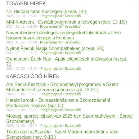
TOVÁBBI HÍREK
42. História futás Kőszegen (szept. 14.)
2025. 09. 10. - 15:40 -
Programajánló
/
Szabadidő
MMIK Advent - Családi programok a hétvégén (dec. 13-15.)
2024. 12. 11. - 21:00 -
Programajánló
/
Szabadidő
Novemberben különleges vendégekkel folytatódik az Élő
hagyományok ünnepe a Fonóban
2024. 11. 09. - 09:00 -
Programajánló
/
Szabadidő
Nyitott Piacok Napja Szombathelyen (szept. 20.)
2024. 09. 17. - 13:00 -
Programajánló
/
Szabadidő
Gencsapáti Érték Nap - Apáti települések találkozója (szept.
7.)
2024. 09. 03. - 15:00 -
Programajánló
/
Szabadidő
KAPCSOLÓDÓ HÍREK
Ars Sacra Fesztivál - Szombathelyi programok a Szent
Márton Intézet szervezésében (szept. 13-21.)
2025. 09. 09. - 19:00 -
Programajánló
/
Szabadidő
Hatalmi arcok - Dumaszínház est a Szomszédnéni
Produkciós Irodával (ápr. 5.)
2025. 03. 09. - 15:00 -
Programajánló
/
Szabadidő
Mozogj, sportolj, élj aktívan 2025-ben Szombathelyen! - Ébredj
Szombathely!
2025. 01. 29. - 07:00 -
Programajánló
/
Szabadidő
Tökös őszi szöszölde - Szent Márton-napi vásár a Vasi
Skanzenben (nov. 9-10.)