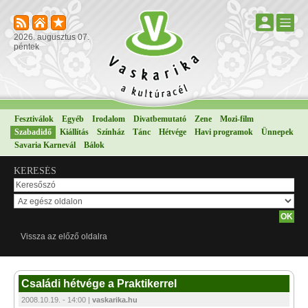
2026. augusztus 07.
péntek
Fesztiválok
Egyéb
Irodalom
Divatbemutató
Zene
Mozi-film
Szabadidő
Kiállítás
Színház
Tánc
Hétvége
Havi programok
Ünnepek
Savaria Karnevál
Bálok
KERESÉS
Vissza az előző oldalra
Családi hétvége a Praktikerrel
2008.10.19. - 14:00 |
vaskarika.hu