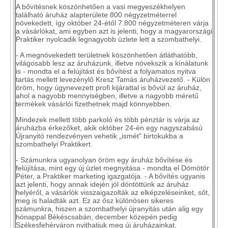
A bővítésnek köszönhetően a vasi megyeszékhelyen
található áruház alapterülete 800 négyzetméterrel
növekedett, így október 24-étől 7.800 négyzetméteren várja
a vásárlókat, ami egyben azt is jelenti, hogy a magyarországi
Praktiker nyolcadik legnagyobb üzlete lett a szombathelyi.
- A megnövekedett területnek köszönhetően átláthatóbb,
világosabb lesz az áruházunk, illetve növekszik a kínálatunk
is - mondta el a felújítást és bővítést a folyamatos nyitva
tartás mellett levezénylő Kresz Tamás áruházvezető. - Külön
öröm, hogy úgynevezett profi kijárattal is bővül az áruház,
ahol a nagyobb mennyiségben, illetve a nagyobb méretű
termékek vásárlói fizethetnek majd könnyebben.
Mindezek mellett több parkoló és több pénztár is várja az
áruházba érkezőket, akik október 24-én egy nagyszabású
Újranyitó rendezvényen vehetik „ismét" birtokukba a
szombathelyi Praktikert.
- Számunkra ugyanolyan öröm egy áruház bővítése és
felújítása, mint egy új üzlet megnyitása - mondta el Dömötör
Péter, a Praktiker marketing igazgatója. - A bővítés ugyanis
azt jelenti, hogy annak idején jól döntöttünk az áruház
helyéről, a vásárlók visszaigazolták az elképzeléseinket, sőt,
meg is haladták azt. Ez az ősz különösen sikeres
számunkra, hiszen a szombathelyi újranyitás után alig egy
hónappal Békéscsabán, december közepén pedig
Székesfehérváron nyithatjuk meg új áruházainkat.