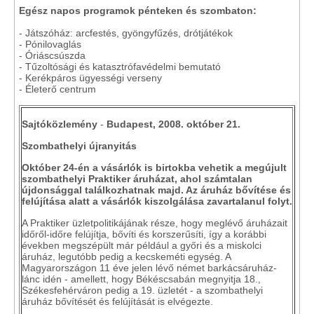
Egész napos programok pénteken és szombaton:
- Játszóház: arcfestés, gyöngyfűzés, drótjátékok
- Pónilovaglás
- Óriáscsúszda
- Tűzoltósági és katasztrófavédelmi bemutató
- Kerékpáros ügyességi verseny
- Életerő centrum
Sajtóközlemény
-
Budapest, 2008. október 21.
Szombathelyi újranyitás
Október 24-én a vásárlók is birtokba vehetik a megújult
szombathelyi Praktiker áruházat, ahol számtalan
újdonsággal találkozhatnak majd. Az áruház bővítése és
felújítása alatt a vásárlók kiszolgálása zavartalanul folyt.
A Praktiker üzletpolitikájának része, hogy meglévő áruházait
időről-időre felújítja, bővíti és korszerűsíti, így a korábbi
években megszépült már például a győri és a miskolci
áruház, legutóbb pedig a kecskeméti egység. A
Magyarországon 11 éve jelen lévő német barkácsáruház-
lánc idén - amellett, hogy Békéscsabán megnyitja 18.,
Székesfehérváron pedig a 19. üzletét - a szombathelyi
áruház bővítését és felújítását is elvégezte.