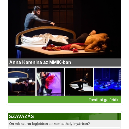
Anna Karenina az MMIK-ban
További galériák
SZAVAZÁS
Ön mit szeret legjobban a szombathelyi nyárban?