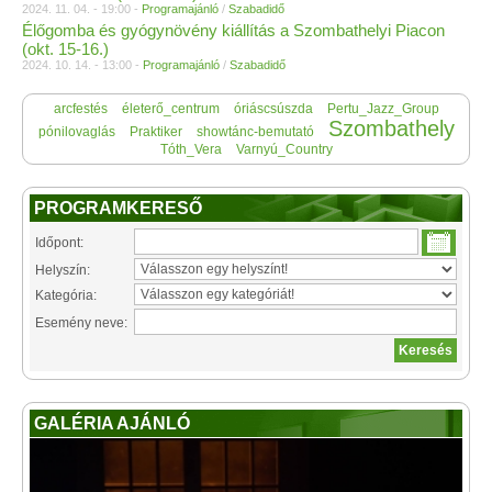
2024. 11. 04. - 19:00 -
Programajánló
/
Szabadidő
Élőgomba és gyógynövény kiállítás a Szombathelyi Piacon
(okt. 15-16.)
2024. 10. 14. - 13:00 -
Programajánló
/
Szabadidő
arcfestés
életerő_centrum
óriáscsúszda
Pertu_Jazz_Group
Szombathely
pónilovaglás
Praktiker
showtánc-bemutató
Tóth_Vera
Varnyú_Country
PROGRAMKERESŐ
Időpont:
Helyszín:
Kategória:
Esemény neve:
GALÉRIA AJÁNLÓ