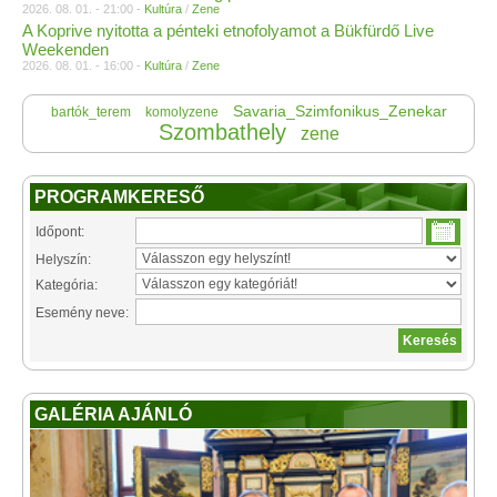
2026. 08. 01. - 21:00 -
Kultúra
/
Zene
A Koprive nyitotta a pénteki etnofolyamot a Bükfürdő Live
Weekenden
2026. 08. 01. - 16:00 -
Kultúra
/
Zene
Savaria_Szimfonikus_Zenekar
bartók_terem
komolyzene
Szombathely
zene
PROGRAMKERESŐ
Időpont:
Helyszín:
Kategória:
Esemény neve:
GALÉRIA AJÁNLÓ