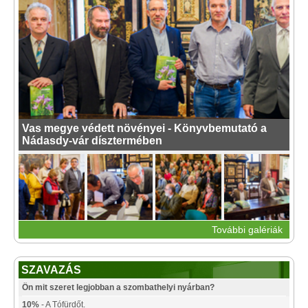
Vas megye védett növényei - Könyvbemutató a
Nádasdy-vár dísztermében
További galériák
SZAVAZÁS
Ön mit szeret legjobban a szombathelyi nyárban?
10%
- A Tófürdőt.