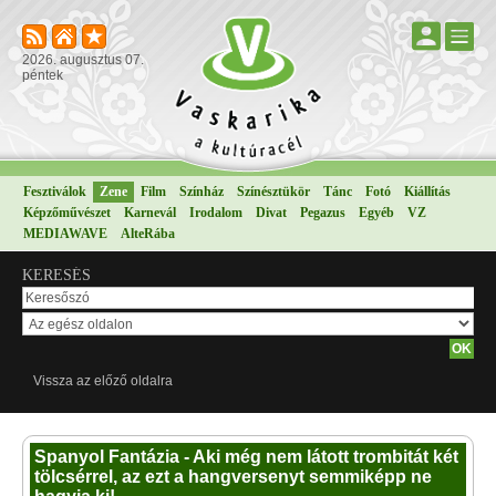
2026. augusztus 07.
péntek
Fesztiválok
Zene
Film
Színház
Színésztükör
Tánc
Fotó
Kiállítás
Képzőművészet
Karnevál
Irodalom
Divat
Pegazus
Egyéb
VZ
MEDIAWAVE
AlteRába
KERESÉS
Vissza az előző oldalra
Spanyol Fantázia - Aki még nem látott trombitát két
tölcsérrel, az ezt a hangversenyt semmiképp ne