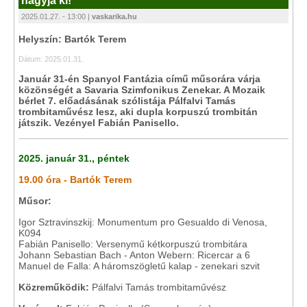
hagyja ki!
2025.01.27. - 13:00 |
vaskarika.hu
Helyszín: Bartók Terem
Dátum: 2025.01.31.
Január 31-én Spanyol Fantázia című műsorára várja
közönségét a Savaria Szimfonikus Zenekar. A Mozaik
bérlet 7. előadásának szólistája Pálfalvi Tamás
trombitaművész lesz, aki dupla korpuszú trombitán
játszik. Vezényel Fabián Panisello.
2025. január 31., péntek
19.00 óra - Bartók Terem
Műsor:
Igor Sztravinszkij: Monumentum pro Gesualdo di Venosa,
K094
Fabián Panisello: Versenymű kétkorpuszú trombitára
Johann Sebastian Bach - Anton Webern: Ricercar a 6
Manuel de Falla: A háromszögletű kalap - zenekari szvit
Közreműködik:
Pálfalvi Tamás trombitaművész