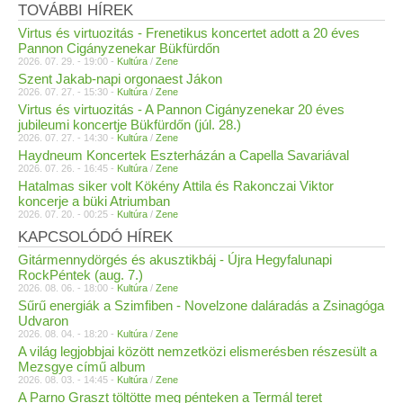
TOVÁBBI HÍREK
Virtus és virtuozitás - Frenetikus koncertet adott a 20 éves
Pannon Cigányzenekar Bükfürdőn
2026. 07. 29. - 19:00 -
Kultúra
/
Zene
Szent Jakab-napi orgonaest Jákon
2026. 07. 27. - 15:30 -
Kultúra
/
Zene
Virtus és virtuozitás - A Pannon Cigányzenekar 20 éves
jubileumi koncertje Bükfürdőn (júl. 28.)
2026. 07. 27. - 14:30 -
Kultúra
/
Zene
Haydneum Koncertek Eszterházán a Capella Savariával
2026. 07. 26. - 16:45 -
Kultúra
/
Zene
Hatalmas siker volt Kökény Attila és Rakonczai Viktor
koncerje a büki Atriumban
2026. 07. 20. - 00:25 -
Kultúra
/
Zene
KAPCSOLÓDÓ HÍREK
Gitármennydörgés és akusztikbáj - Újra Hegyfalunapi
RockPéntek (aug. 7.)
2026. 08. 06. - 18:00 -
Kultúra
/
Zene
Sűrű energiák a Szimfiben - Novelzone daláradás a Zsinagóga
Udvaron
2026. 08. 04. - 18:20 -
Kultúra
/
Zene
A világ legjobbjai között nemzetközi elismerésben részesült a
Mezsgye című album
2026. 08. 03. - 14:45 -
Kultúra
/
Zene
A Parno Graszt töltötte meg pénteken a Termál teret