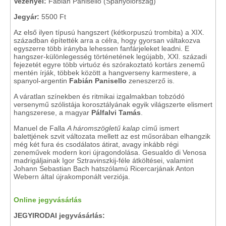
Vezényel:
Fabián Panisello (Spanyolország)
Jegyár:
5500 Ft
Az első ilyen típusú hangszert (kétkorpuszú trombita) a XIX.
században építették arra a célra, hogy gyorsan váltakozva
egyszerre több irányba lehessen fanfárjeleket leadni. E
hangszer-különlegesség történetének legújabb, XXI. századi
fejezetét egyre több virtuóz és szórakoztató kortárs zenemű
mentén írják, többek között a hangverseny karmestere, a
spanyol-argentin
Fabián Panisello
zeneszerző is.
A váratlan színekben és ritmikai izgalmakban tobzódó
versenymű szólistája korosztályának egyik világszerte elismert
hangszerese, a magyar
Pálfalvi Tamás
.
Manuel de Falla
A háromszögletű kalap
című ismert
balettjének szvit változata mellett az est műsorában elhangzik
még két fura és csodálatos átirat, avagy inkább régi
zeneművek modern kori újragondolása. Gesualdo di Venosa
madrigáljainak Igor Sztravinszkij-féle átköltései, valamint
Johann Sebastian Bach hatszólamú Ricercarjának Anton
Webern által újrakomponált verziója.
Online jegyvásárlás
JEGYIRODAI jegyvásárlás: