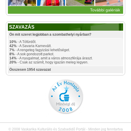
További galériák
SZAVAZÁS
Ön mit szeret legjobban a szombathelyi nyárban?
10%
- A Tófürdőt.
42%
- A Savaria Karnevált.
7%
- A rengeteg fagyizási lehetőséget.
8%
- A sok gondozott parkot.
14%
- A nyugalmat, amit a város atmoszférája áraszt.
20%
- Csak az számít, hogy igazán meleg legyen.
Összesen 1954 szavazat
© 2008 Vaskarika Kulturális és Szabadidő Portál - Minden jog fenntartva