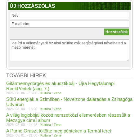
ÚJ HOZZÁSZÓLÁS
TOVÁBBI HÍREK
Gitármennydörgés és akusztikbáj - Újra Hegyfalunapi
RockPéntek (aug. 7.)
2026. 08. 06. - 18:00 -
Kultúra
/
Zene
Sűrű energiák a Szimfiben - Novelzone daláradás a Zsinagóga
Udvaron
2026. 08. 04. - 18:20 -
Kultúra
/
Zene
A világ legjobbjai között nemzetközi elismerésben részesült a
Mezsgye című album
2026. 08. 03. - 14:45 -
Kultúra
/
Zene
A Parno Graszt töltötte meg pénteken a Termál teret
2026. 08. 01. - 21:00 -
Kultúra
/
Zene