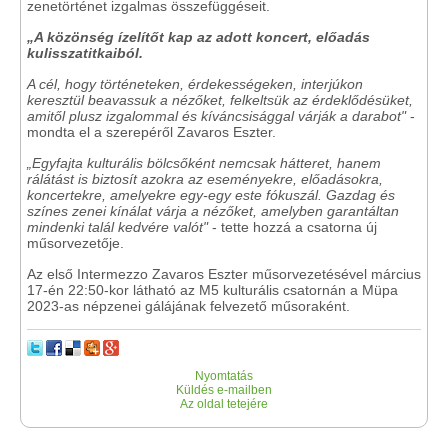
zenetörténet izgalmas összefüggéseit.
„A közönség ízelítőt kap az adott koncert, előadás
kulisszatitkaiból.
A cél, hogy történeteken, érdekességeken, interjúkon
keresztül beavassuk a nézőket, felkeltsük az érdeklődésüket,
amitől plusz izgalommal és kíváncsisággal várják a darabot"
-
mondta el a szerepéről Zavaros Eszter.
„Egyfajta kulturális bölcsőként nemcsak hátteret, hanem
rálátást is biztosít azokra az eseményekre, előadásokra,
koncertekre, amelyekre egy-egy este fókuszál. Gazdag és
színes zenei kínálat várja a nézőket, amelyben garantáltan
mindenki talál kedvére valót"
- tette hozzá a csatorna új
műsorvezetője.
Az első Intermezzo Zavaros Eszter műsorvezetésével március
17-én 22:50-kor látható az M5 kulturális csatornán a Müpa
2023-as népzenei gálájának felvezető műsoraként.
Nyomtatás
Küldés e-mailben
Az oldal tetejére