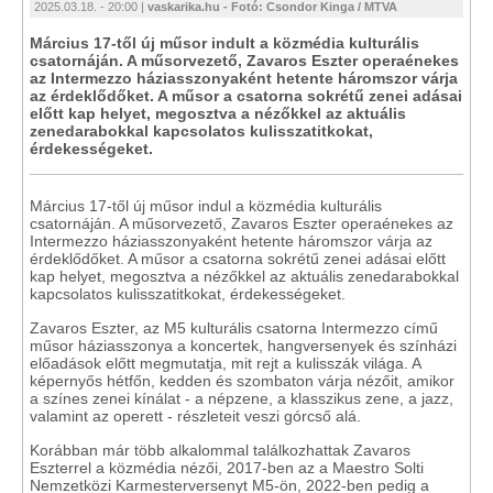
2025.03.18. - 20:00 |
vaskarika.hu - Fotó: Csondor Kinga / MTVA
Március 17-től új műsor indult a közmédia kulturális
csatornáján. A műsorvezető, Zavaros Eszter operaénekes
az Intermezzo háziasszonyaként hetente háromszor várja
az érdeklődőket. A műsor a csatorna sokrétű zenei adásai
előtt kap helyet, megosztva a nézőkkel az aktuális
zenedarabokkal kapcsolatos kulisszatitkokat,
érdekességeket.
Március 17-től új műsor indul a közmédia kulturális
csatornáján. A műsorvezető, Zavaros Eszter operaénekes az
Intermezzo háziasszonyaként hetente háromszor várja az
érdeklődőket. A műsor a csatorna sokrétű zenei adásai előtt
kap helyet, megosztva a nézőkkel az aktuális zenedarabokkal
kapcsolatos kulisszatitkokat, érdekességeket.
Zavaros Eszter, az M5 kulturális csatorna Intermezzo című
műsor háziasszonya a koncertek, hangversenyek és színházi
előadások előtt megmutatja, mit rejt a kulisszák világa. A
képernyős hétfőn, kedden és szombaton várja nézőit, amikor
a színes zenei kínálat - a népzene, a klasszikus zene, a jazz,
valamint az operett - részleteit veszi górcső alá.
Korábban már több alkalommal találkozhattak Zavaros
Eszterrel a közmédia nézői, 2017-ben az a Maestro Solti
Nemzetközi Karmesterversenyt M5-ön, 2022-ben pedig a