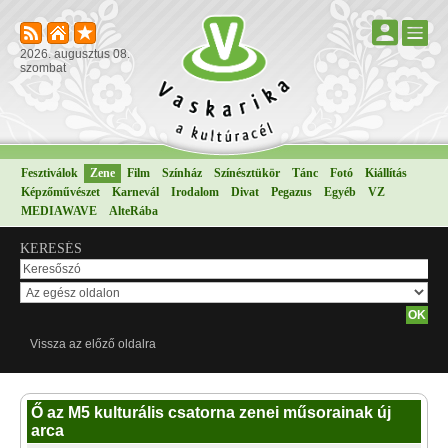
2026. augusztus 08.
szombat
Fesztiválok
Zene
Film
Színház
Színésztükör
Tánc
Fotó
Kiállítás
Képzőművészet
Karnevál
Irodalom
Divat
Pegazus
Egyéb
VZ
MEDIAWAVE
AlteRába
KERESÉS
Vissza az előző oldalra
Ő az M5 kulturális csatorna zenei műsorainak új
arca