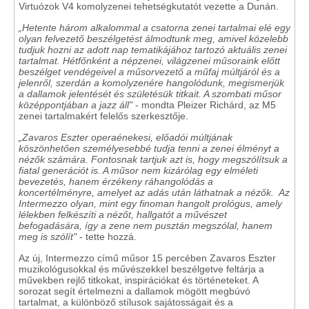
Virtuózok V4 komolyzenei tehetségkutatót vezette a Dunán.
„Hetente három alkalommal a csatorna zenei tartalmai elé egy
olyan felvezető beszélgetést álmodtunk meg, amivel közelebb
tudjuk hozni az adott nap tematikájához tartozó aktuális zenei
tartalmat.
Hétfőnként a népzenei, világzenei műsoraink előtt
beszélget vendégeivel a műsorvezető a műfaj múltjáról és a
jelenről, szerdán a komolyzenére hangolódunk, megismerjük
a dallamok jelentését és születésük titkait. A szombati műsor
középpontjában a jazz áll"
- mondta Pleizer Richárd, az M5
zenei tartalmakért felelős szerkesztője.
„Zavaros Eszter operaénekesi, előadói múltjának
köszönhetően személyesebbé tudja tenni a zenei élményt a
nézők számára. Fontosnak tartjuk azt is, hogy megszólítsuk a
fiatal generációt is. A műsor nem kizárólag egy elméleti
bevezetés, hanem érzékeny ráhangolódás a
koncertélményre, amelyet az adás után láthatnak a nézők.
Az
Intermezzo olyan, mint egy finoman hangolt prológus, amely
lélekben felkészíti a nézőt, hallgatót a művészet
befogadására, így a zene nem pusztán megszólal, hanem
meg is szólít"
- tette hozzá.
Az új, Intermezzo című műsor 15 percében Zavaros Eszter
muzikológusokkal és művészekkel beszélgetve feltárja a
művekben rejlő titkokat, inspirációkat és történeteket. A
sorozat segít értelmezni a dallamok mögött megbúvó
tartalmat, a különböző stílusok sajátosságait és a