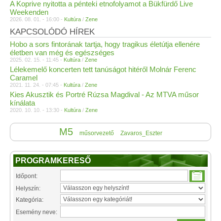
A Koprive nyitotta a pénteki etnofolyamot a Bükfürdő Live
Weekenden
2026. 08. 01. - 16:00 -
Kultúra
/
Zene
KAPCSOLÓDÓ HÍREK
Hobo a sors fintorának tartja, hogy tragikus életútja ellenére
életben van még és egészséges
2025. 02. 15. - 11:45 -
Kultúra
/
Zene
Lélekemelő koncerten tett tanúságot hitéről Molnár Ferenc
Caramel
2021. 11. 24. - 07:45 -
Kultúra
/
Zene
Kies Akusztik és Portré Rúzsa Magdival - Az MTVA műsor
kínálata
2020. 10. 10. - 13:30 -
Kultúra
/
Zene
M5
műsorvezető
Zavaros_Eszter
PROGRAMKERESŐ
Időpont:
Helyszín:
Kategória:
Esemény neve: