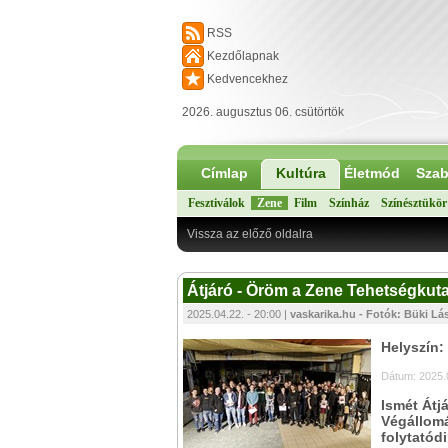
RSS
Kezdőlapnak
Kedvencekhez
2026. augusztus 06. csütörtök
Címlap
Kultúra
Életmód
Szab
Fesztiválok
Zene
Film
Színház
Színésztükör
Vissza az előző oldalra
Átjáró - Öröm a Zene Tehetségkuta
2025.04.22. - 20:00 |
vaskarika.hu - Fotók: Büki Lás
Helyszín:
Dátum: 2025.
Ismét Átj
Végállomá
folytatód