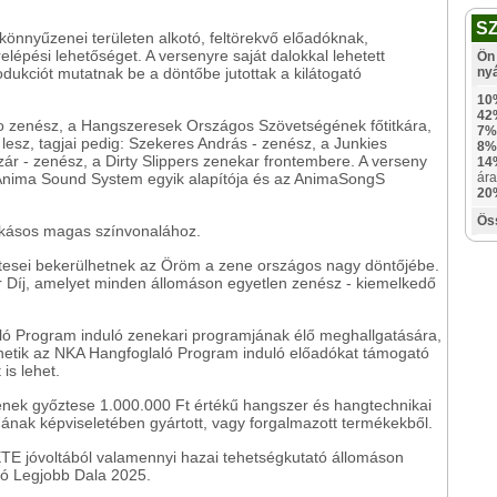
S
önnyűzenei területen alkotó, feltörekvő előadóknak,
lépési lehetőséget. A versenyre saját dalokkal lehetett
Ön 
rodukciót mutatnak be a döntőbe jutottak a kilátogató
ny
10
42
mo zenész, a Hangszeresek Országos Szövetségének főtitkára,
7%
esz, tagjai pedig: Szekeres András - zenész, a Junkies
8%
r - zenész, a Dirty Slippers zenekar frontembere. A verseny
14
 Anima Sound System egyik alapítója és az AnimaSongS
ára
20
Ös
zokásos magas színvonalához.
tesei bekerülhetnek az Öröm a zene országos nagy döntőjébe.
 Díj, amelyet minden állomáson egyetlen zenész - kiemelkedő
aló Program induló zenekari programjának élő meghallgatására,
erhetik az NKA Hangfoglaló Program induló előadókat támogató
is lehet.
nek győztese 1.000.000 Ft értékű hangszer és hangtechnikai
ak képviseletében gyártott, vagy forgalmazott termékekből.
óvoltából valamennyi hazai tehetségkutató állomáson
ató Legjobb Dala 2025.