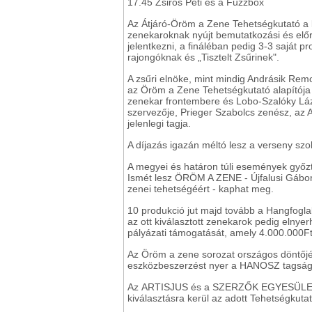
17.45 Zsiros Peti és a Fuzzbox
Az Átjáró-Öröm a Zene Tehetségkutató a k
zenekaroknak nyújt bemutatkozási és előre
jelentkezni, a fináléban pedig 3-3 saját p
rajongóknak és „Tisztelt Zsűrinek".
A zsűri elnöke, mint mindig Andrásik Re
az Öröm a Zene Tehetségkutató alapítója l
zenekar frontembere és Lobo-Szalóky Lázá
szervezője, Prieger Szabolcs zenész, az
jelenlegi tagja.
A díjazás igazán méltó lesz a verseny s
A megyei és határon túli események győz
Ismét lesz ÖRÖM A ZENE - Újfalusi Gábor
zenei tehetségéért - kaphat meg.
10 produkció jut majd tovább a Hangfogl
az ott kiválasztott zenekarok pedig elny
pályázati támogatását, amely 4.000.000Ft 
Az Öröm a zene sorozat országos döntőjé
eszközbeszerzést nyer a HANOSZ tagságán
Az ARTISJUS és a SZERZŐK EGYESÜLETE j
kiválasztásra kerül az adott Tehetségkut