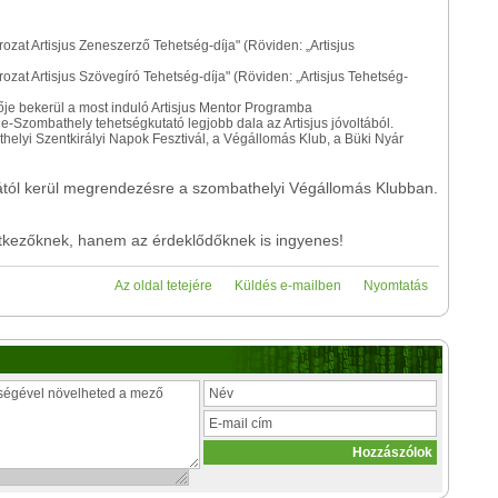
zat Artisjus Zeneszerző Tehetség-díja" (Röviden: „Artisjus
zat Artisjus Szövegíró Tehetség-díja" (Röviden: „Artisjus Tehetség-
ője bekerül a most induló Artisjus Mentor Programba
e-Szombathely tehetségkutató legjobb dala az Artisjus jóvoltából.
thelyi Szentkirályi Napok Fesztivál, a Végállomás Klub, a Büki Nyár
rától kerül megrendezésre a szombathelyi Végállomás Klubban.
tkezőknek, hanem az érdeklődőknek is ingyenes!
Az oldal tetejére
Küldés e-mailben
Nyomtatás