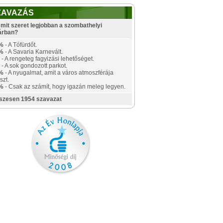
ZAVAZÁS
mit szeret legjobban a szombathelyi
árban?
%
- A Tófürdőt.
%
- A Savaria Karnevált.
- A rengeteg fagyizási lehetőséget.
- A sok gondozott parkot.
%
- A nyugalmat, amit a város atmoszférája
szt.
%
- Csak az számít, hogy igazán meleg legyen.
szesen 1954 szavazat