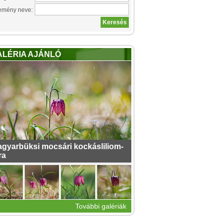
emény neve:
ALÉRIA AJÁNLÓ
gyarbüksi mocsári kockásliliom-
ra
További galériák