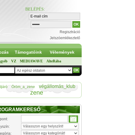
BELÉPÉS
:
Regisztráció
Jelszóemlékeztető
ozás
Támogatóink
Vélemények
gyéb
VZ
MEDIAWAVE
AlteRába
végállomás_klub
tjáró
Öröm_a_zene
zene
ROGRAMKERESŐ
pont:
yszín:
egória: