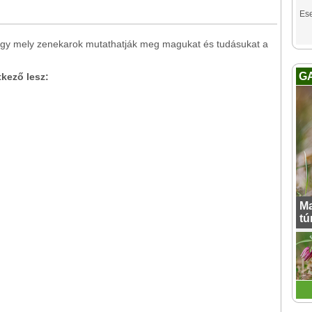
Es
, hogy mely zenekarok mutathatják meg magukat és tudásukat a
G
kező lesz:
Ma
tú