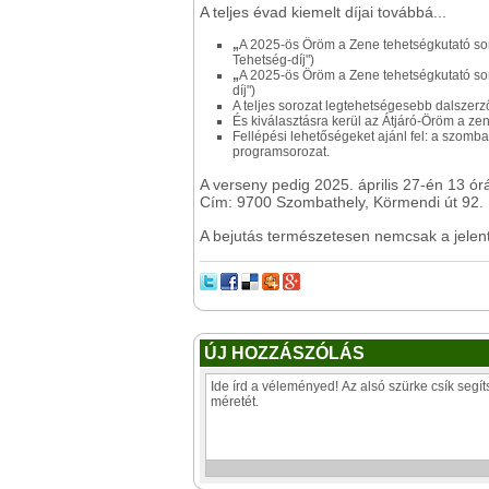
A teljes évad kiemelt díjai továbbá...
„
A 2025-ös Öröm a Zene tehetségkutató soro
Tehetség-díj")
„
A 2025-ös Öröm a Zene tehetségkutató soro
díj")
A teljes sorozat legtehetségesebb dalszerz
És kiválasztásra kerül az Átjáró-Öröm a zen
Fellépési lehetőségeket ajánl fel: a szomba
programsorozat.
A verseny pedig 2025. április 27-én 13 ó
Cím: 9700 Szombathely, Körmendi út 92.
A bejutás természetesen nemcsak a jelen
ÚJ HOZZÁSZÓLÁS