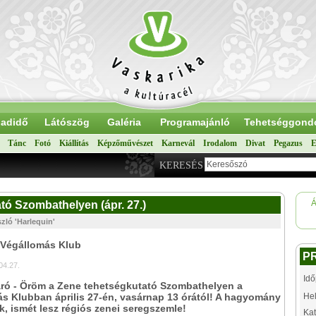
adidő
Látószög
Galéria
Programajánló
Tehetséggond
Tánc
Fotó
Kiállítás
Képzőművészet
Karnevál
Irodalom
Divat
Pegazus
E
KERESÉS
Á
tó Szombathelyen (ápr. 27.)
zló 'Harlequin'
 Végállomás Klub
P
04.27.
Idő
áró - Öröm a Zene tehetségkutató Szombathelyen a
s Klubban április 27-én, vasárnap 13 órától! A hagyomány
Hel
ik, ismét lesz régiós zenei seregszemle!
Kat