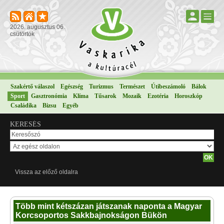
2026. augusztus 06.
csütörtök
Szakértő válaszol
Egészség
Turizmus
Természet
Útibeszámoló
Bálok
Sport
Gasztronómia
Klíma
Tűsarok
Mozaik
Ezotéria
Horoszkóp
Családika
Bizsu
Egyéb
KERESÉS
Vissza az előző oldalra
Több mint kétszázan játszanak naponta a Magyar
Korcsoportos Sakkbajnokságon Bükön