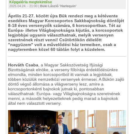
Képgaléria megtekintése
2025.04.24. - 21:00 |
Büki László 'Harlequin'
Április 21-27. között újra Bük rendezi meg a kétévente
esedékes Magyar Korcsoportos Sakkbajnokság döntőjét
8-18 éves versenyzők számára, 6 korcsoportban. Tét az
Európa- illetve Világbajnokságra kijutás, a korcsoportok
legjobbjai ugyanis választhatnak, melyik versenyen
szeretnének részt venni! Csütörtökön délelőtt
"nagyüzem" volt a művelődési ház termeiben, csak a
nagyteremben közel 60 táblán folyt a küzdelem.
Horváth Csaba
, a Magyar Sakkszövetség Ifjúsági
Bizottságának elnöke, a verseny főbírája érdeklődésünkre
elmondta, minden korcsoportból itt vannak a legjobbak,
többen közülük nemzetközi versenyek érmesei. A Bükön zajló
döntő végső állomása a világverseny lesz, amire a
korcsoportonkénti bajnokok jutnak ki, pontosabban
választhatnak: Európa- vagy Világbajnokságra szeretnének
menni, a második helyezetteknek pedig marad a bajnokok
által nem választott verseny.