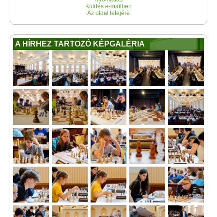
Küldés e-mailben
Az oldal tetejére
A HÍRHEZ TARTOZÓ KÉPGALÉRIA