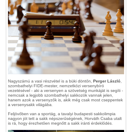
Nagyszámú a vasi részvétel is a büki döntőn,
Perger László
,
szombathelyi FIDE-mester, nemzetközi versenybíró
vezetésével - aki a versenyen a szövetség munkáját is segíti -
nemcsak a legjobb szombathelyi sakkozók vannak jelen,
hanem azok a versenyzők is, akik még csak most cseppentek
a versenysakk világába.
Feljövőben van a sportág, a tavalyi budapesti sakkolimpia
nagyon jót tett a sakk népszerűségének, Horváth Csaba utalt
is rá, hogy érezhetően megnőtt a sakk iránti érdeklődés.