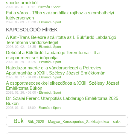
sportcsarnokból
2026. 06. 11. - 11:15 -
Életmód
/
Sport
Fut a város - Több százan álltak rajthoz a szombathelyi
futóversenyen
2026. 05. 09. - 13:30 -
Életmód
/
Sport
KAPCSOLÓDÓ HÍREK
A Kati-Trans Beledre szállította az I. Bükfürdő Labdarúgó
Teremtorna vándorserlegét
2026. 02. 02. - 18:35 -
Életmód
/
Sport
Debütál a Bükfürdő Labdarúgó Teremtorna - Itt a
csoportmeccsek időpontja
2026. 01. 29. - 00:25 -
Életmód
/
Sport
Hatodszor nyerte el a vándorserleget a Petrovics
Apartmanház a XXIII. Szélesy József Emléktornán
2025. 01. 27. - 04:00 -
Életmód
/
Sport
A csoportmeccsekkel elkezdődött a XXIII. Szélesy József
Emléktorna Bükön
2025. 01. 26. - 02:00 -
Életmód
/
Sport
Dr. Szalai Ferenc Utánpótlás Labdarúgó Emléktorna 2025
Bükön
2025. 01. 11. - 18:00 -
Életmód
/
Sport
Bük
Bük_2025
Magyar_Korcsoportos_Sakkbajnoksá
sakk