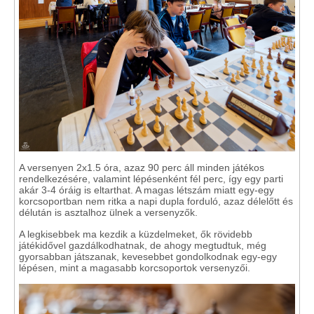
A versenyen 2x1.5 óra, azaz 90 perc áll minden játékos
rendelkezésére, valamint lépésenként fél perc, így egy parti
akár 3-4 óráig is eltarthat. A magas létszám miatt egy-egy
korcsoportban nem ritka a napi dupla forduló, azaz délelőtt és
délután is asztalhoz ülnek a versenyzők.
A legkisebbek ma kezdik a küzdelmeket, ők rövidebb
játékidővel gazdálkodhatnak, de ahogy megtudtuk, még
gyorsabban játszanak, kevesebbet gondolkodnak egy-egy
lépésen, mint a magasabb korcsoportok versenyzői.