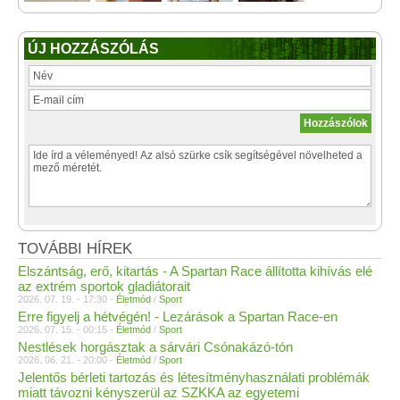
ÚJ HOZZÁSZÓLÁS
TOVÁBBI HÍREK
Elszántság, erő, kitartás - A Spartan Race állította kihívás elé
az extrém sportok gladiátorait
2026. 07. 19. - 17:30 -
Életmód
/
Sport
Erre figyelj a hétvégén! - Lezárások a Spartan Race-en
2026. 07. 15. - 00:15 -
Életmód
/
Sport
Nestlések horgásztak a sárvári Csónakázó-tón
2026. 06. 21. - 20:00 -
Életmód
/
Sport
Jelentős bérleti tartozás és létesítményhasználati problémák
miatt távozni kényszerül az SZKKA az egyetemi