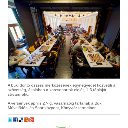
A büki döntő összes mérkőzésének egynegyedét közvetíti a
szövetség, általában a korcsoportok elejét, 1-3 tábláját
stream-elik.
A versenyek április 27-ig, vasárnapig tartanak a Büki
Művelődési és Sportközpont, Könyvtár termeiben.
Nyomtatás