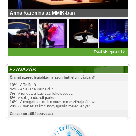
Anna Karenina az MMIK-ban
További galériák
SZAVAZÁS
Ön mit szeret legjobban a szombathelyi nyárban?
10%
- A Tófürdőt.
42%
- A Savaria Karnevált.
7%
- A rengeteg fagyizási lehetőséget.
8%
- A sok gondozott parkot.
14%
- A nyugalmat, amit a város atmoszférája áraszt.
20%
- Csak az számít, hogy igazán meleg legyen.
Összesen 1954 szavazat