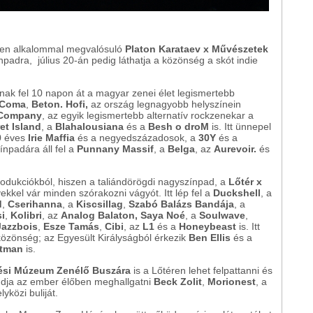
tlen alkalommal megvalósuló
Platon Karataev x Művészetek
ínpadra, július 20-án pedig láthatja a közönség a skót indie
ak fel 10 napon át a magyar zenei élet legismertebb
 Coma
,
Beton. Hofi,
az ország legnagyobb helyszínein
 Company
, az egyik legismertebb alternatív rockzenekar a
et Island
, a
Blahalousiana
és a
Besh o droM
is. Itt ünnepel
0 éves
Irie Maffia
és a negyedszázadosok, a
30Y
és a
ínpadára áll fel a
Punnany Massif
, a
Belga
, az
Aurevoir.
és
odukciókból, hiszen a taliándörögdi nagyszínpad, a
Lőtér x
ekkel vár minden szórakozni vágyót. Itt lép fel a
Duckshell
, a
d
,
Cserihanna
, a
Kiscsillag
,
Szabó Balázs Bandája
, a
si
,
Kolibri
, az
Analog Balaton, Saya Noé
, a
Soulwave
,
Jazzbois
,
Esze Tamás
,
Cibi
, az
L1
és a
Honeybeast
is. Itt
özönség; az Egyesült Királyságból érkezik
Ben Ellis
és a
tman
is.
ési Múzeum Zenélő Buszára
is a Lőtéren lehet felpattanni és
udja az ember élőben meghallgatni
Beck Zolit
,
Morionest
, a
lyközi buliját.