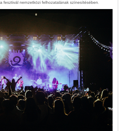
t a fesztivál nemzetközi felhozatalának színesítésében.