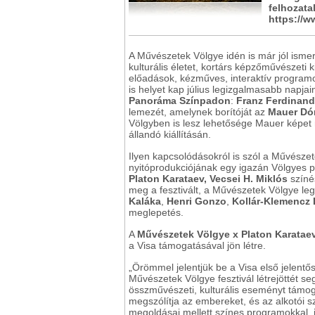
felhozata
https://w
A Művészetek Völgye idén is már jól ismer
kulturális életet, kortárs képzőművészeti k
előadások, kézműves, interaktív progra
is helyet kap július legizgalmasabb napjai
Panoráma Színpadon
:
Franz Ferdinan
lemezét, amelynek borítóját az
Mauer Dó
Völgyben is lesz lehetősége Mauer képet n
állandó kiállításán.
Ilyen kapcsolódásokról is szól a Művészet
nyitóprodukciójának egy igazán Völgyes pe
Platon Karataev, Vecsei H. Miklós
színé
meg a fesztivált, a Művészetek Völgye leg
Kaláka
,
Henri Gonzo
,
Kollár-Klemencz
meglepetés.
A
Művészetek Völgye x Platon Karataev
a Visa támogatásával jön létre.
„Örömmel jelentjük be a Visa első jelent
Művészetek Völgye fesztivál létrejöttét s
összművészeti, kulturális eseményt támog
megszólítja az embereket, és az alkotói sz
megoldásai mellett színes programokkal, 