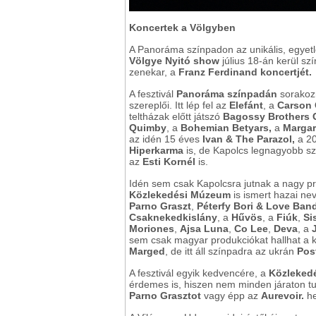
Koncertek a Völgyben
A Panoráma színpadon az unikális, egye
Völgye Nyitó show
július 18-án kerül sz
zenekar, a
Franz Ferdinand koncertjét.
A fesztivál
Panoráma színpadán
sorakozn
szereplői. Itt lép fel az
Elefánt
, a
Carson
teltházak előtt játszó
Bagossy Brothers
Quimby
, a
Bohemian Betyars,
a
Margar
az idén 15 éves
Ivan & The Parazol,
a 2
Hiperkarma
is, de Kapolcs legnagyobb sz
az
Esti Kornél
is.
Idén sem csak Kapolcsra jutnak a nagy pr
Közlekedési Múzeum
is ismert hazai nev
Parno Graszt
,
Péterfy Bori & Love Ban
Csaknekedkislány
, a
Hűvös
, a
Fiúk
,
Si
Moriones
,
Ajsa Luna
,
Co Lee
,
Deva
, a
sem csak magyar produkciókat hallhat a k
Marged
, de itt áll színpadra az ukrán
Pos
A fesztivál egyik kedvencére, a
Közleked
érdemes is, hiszen nem minden járaton t
Parno
Grasztot
vagy épp az
Aurevoir.
he