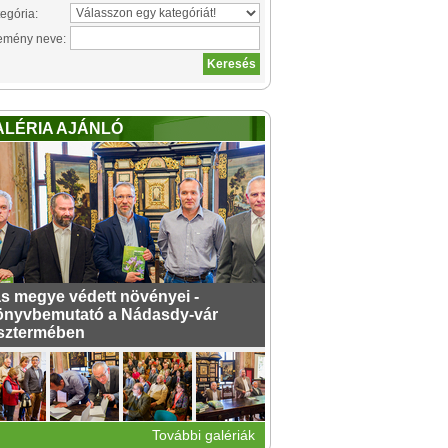
egória:
emény neve:
ALÉRIA AJÁNLÓ
s megye védett növényei -
nyvbemutató a Nádasdy-vár
sztermében
További galériák