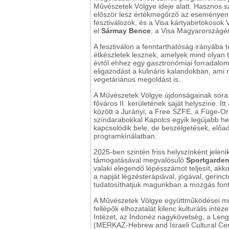
Művészetek Völgye ideje alatt. Hasznos s
először lesz értékmegőrző az eseményen, 
fesztiválozók, és a Visa kártyabirtokosok 
el
Sármay Bence
, a Visa Magyarországért
A fesztiválon a fenntarthatóság irányába 
étkészletek lesznek, amelyek mind olyan t
évtől ehhez egy gasztronómiai forradalom i
eligazodást a kulináris kalandokban, ami 
vegetáriánus megoldást is.
A Művészetek Völgye újdonságainak sora i
főváros II. kerületének saját helyszíne. I
között a Jurányi, a Free SZFE, a Füge-Orl
színdarabokkal Kapolcs egyik legújabb he
kapcsolódik bele, de beszélgetések, előa
programkínálatban.
2025-ben szintén friss helyszínként jelen
támogatásával megvalósuló
Sportgarde
valaki elegendő lépésszámot teljesít, akk
a napját légzésterápiával, jógával, gerin
tudatosíthatjuk magunkban a mozgás fon
A Művészetek Völgye együttműködései mi
fellépők elhozatalát kilenc kulturális inté
Intézet, az Indonéz nagykövetség, a Lengye
(MERKAZ-Hebrew and Israeli Cultural Cent