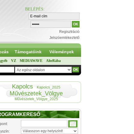
BELÉPÉS
:
Regisztráció
Jelszóemlékeztető
ozás
Támogatóink
Vélemények
gyéb
VZ
MEDIAWAVE
AlteRába
Kapolcs
Kapolcs_2025
Művészetek_Völgye
Művészetek_Völgye_2025
ROGRAMKERESŐ
pont:
yszín: