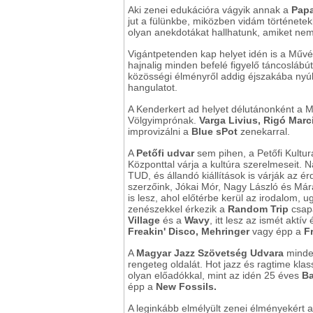
Aki zenei edukációra vágyik annak a
Pap
jut a fülünkbe, miközben vidám története
olyan anekdotákat hallhatunk, amiket ne
Vigántpetenden kap helyet idén is a Művés
hajnalig minden befelé figyelő táncosláb
közösségi élményről addig éjszakába ny
hangulatot.
A Kenderkert ad helyet délutánonként a 
Völgyimprónak.
Varga Livius, Rigó Marci
improvizálni a
Blue sPot
zenekarral.
A
Petőfi udvar
sem pihen, a Petőfi Kult
Központtal várja a kultúra szerelmeseit
TUD, és állandó kiállítások is várják az 
szerzőink, Jókai Mór, Nagy László és Már
is lesz, ahol előtérbe kerül az irodalom, 
zenészekkel érkezik a
Random Trip
csapa
Village
és a
Wavy
, itt lesz az ismét aktí
Freakin' Disco, Mehringer
vagy épp a
F
A
Magyar Jazz Szövetség Udvara
minde
rengeteg oldalát. Hot jazz és ragtime klas
olyan előadókkal, mint az idén 25 éves
Ba
épp a
New Fossils.
A leginkább elmélyült zenei élményekért 