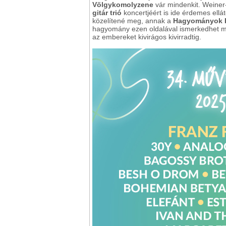
Völgykomolyzene
vár mindenkit. Weiner
gitár trió
koncertjéért is ide érdemes ellát
közelítené meg, annak a
Hagyományok H
hagyomány ezen oldalával ismerkedhet me
az embereket kivirágos kivirradtig.