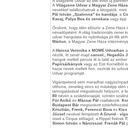
A Világzene Udvar az idei évtől új partne
A
Világzene Udvar x Magyar Zene Háza
nevekkel találkozhatnak a látogatók, min
Pál István „Szalonna" és bandája
, a
Ci
Kacaj, Palya Bea és zenekara
vagy épp
Örülünk, hogy idén először a Zene Háza i
névadójaként. A világ tradicionális zenei
udvar hangulata és nyitottsága jól illik 
Márton
, a Magyar Zene Háza intézményi
A
Harcsa Veronika x MOME Udvarban
a 
nézők, itt zenél majd
cancel., Hegedűs J
hangok mellett persze itt is talál az embe
Papírsárkányok
vagy az Esti Kornélból 
hazai nevek mellett finn, osztrák és szl
Udvar programját.
Vigántpetend sem maradhat nagyszínpad
otthona, zeneileg sincs ez másképp idén
támogatásával megvalósuló helyszín, a fes
80
néven a születésnapját, szintén szüli
Für Anikó
és
Mácsai Pál
csatlakozik.
Ko
Budapest Bár
megszokott sztárfelhozatal
Krisztián, Frenk, Ferenczi Bora
és
Kiss
József
nevével fémjelzett
A Grund - víg
viseli a Cirque előtagot, a Rippel fivérek
T
Simon István
a
Nárcisszal
,
Frenák Pál
p