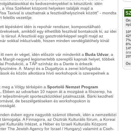
zolgáltatásokkal és kedvezményekkel is készülünk: idén
a Visa Széfeket központi helyeken találják majd a
Visa Taxival is utazhatnak a fesztiválhelyszínek között" - mondta
S
 felelős vezetője.
Ön 
ny
tett lépésként idén is repohár rendszer, komposztálható
örekvések, amikből egy élhetőbb fesztivál bontakozik ki, az idei
10
s társul. A fesztivál egy gasztrotérképpel segíti majd az
42
7%
már sokkal inkluzívabb, hiszen minden vendéglátóhely kínál
8%
14
ára
tt nem ér véget, idén először vár mindenkit a
Buda Udvar
, a
20
tt a Margit-negyed legismertebb szereplői kapnak helyet, többek
ai Produkció, a TÁP színház és a Dante is érkezik
Ös
lyszínére. A Manyi és a Dugattyús a zenei körfogásba
dások és közös alkotásra hívó workshopok is szerepelnek a
ik meg a Völgy térképén a
Sportoló Nemzet Program
n.
Ebben az udvarban 10 napon át a mozgásé a főszerep, ha
or teljesítményét sporteszközökkel jutalmazzák. Bárki kezdheti
ctornával, de beszélgetéseken és workshopokon is
tosságát.
nden évben egyre nagyobb számot öltenek, idén a nemzetközi
zet támogatja. A Finnagora, az Osztrák Kulturális fórum, a Koreai
l Kulturális Intézet, a Héber és Izraeli Kulturális Központ
er The Jewish Agency for Israel / Hungary) valamint a Cseh-