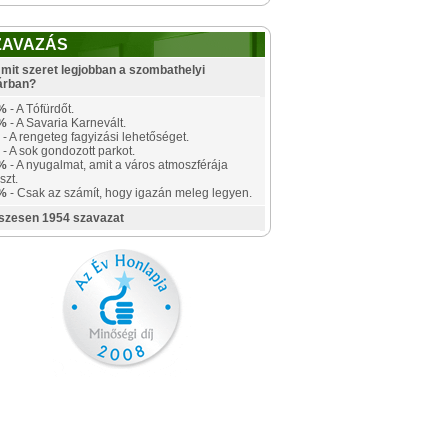
ZAVAZÁS
mit szeret legjobban a szombathelyi
árban?
%
- A Tófürdőt.
%
- A Savaria Karnevált.
- A rengeteg fagyizási lehetőséget.
- A sok gondozott parkot.
%
- A nyugalmat, amit a város atmoszférája
szt.
%
- Csak az számít, hogy igazán meleg legyen.
szesen 1954 szavazat