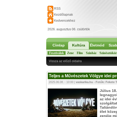
RSS
Kezdőlapnak
Kedvencekhez
2026. augusztus 06. csütörtök
Címlap
Kultúra
Életmód
Szab
Fesztiválok
Zene
Film
Színház
Színésztükör
Vissza az előző oldalra
Teljes a Művészetek Völgye idei p
2025.06.08. - 10:00 |
vaskarika.hu - Fotók: Fekete T
Július 18
legnagyob
az idei év
szolgálta
Taliándör
élet köze
zenéig mi