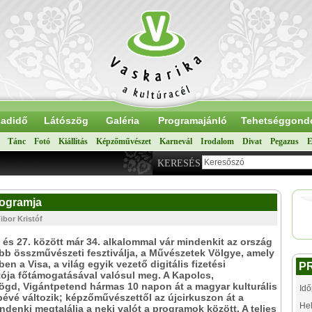
adidő
Látószög
Galéria
Programajánló
Tehetséggond
Tánc
Fotó
Kiállítás
Képzőművészet
Karnevál
Irodalom
Divat
Pegazus
E
KERESÉS
rogramja
ibor Kristóf
. és 27. között már 34. alkalommal vár mindenkit az ország
b összművészeti fesztiválja, a Művészetek Völgye, amely
ben a Visa, a világ egyik vezető digitális fizetési
P
tója főtámogatásával valósul meg. A Kapolcs,
ögd, Vigántpetend hármas 10 napon át a magyar kulturális
Idő
pévé változik; képzőművészettől az újcirkuszon át a
Hel
ndenki megtalálja a neki valót a programok között. A teljes