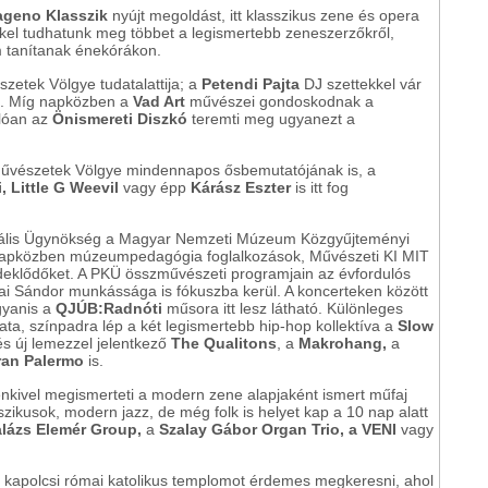
ageno Klasszik
nyújt megoldást, itt klasszikus zene és opera
kkel tudhatunk meg többet a legismertebb zeneszerzőkről,
m tanítanak énekórákon.
zetek Völgye tudatalattija; a
Petendi Pajta
DJ szettekkel vár
út. Míg napközben a
Vad Art
művészei gondoskodnak a
úlóan az
Önismereti Diszkó
teremti meg ugyanezt a
Művészetek Völgye mindennapos ősbemutatójának is, a
, Little G Weevil
vagy épp
Kárász Eszter
is itt fog
urális Ügynökség a Magyar Nemzeti Múzeum Közgyűjteményi
. Napközben múzeumpedagógia foglalkozások, Művészeti KI MIT
érdeklődőket. A PKÜ összművészeti programjain az évfordulós
ai Sándor munkássága is fókuszba kerül. A koncerteken között
ugyanis a
QJÚB:Radnóti
műsora itt lesz látható. Különleges
ta, színpadra lép a két legismertebb hip-hop kollektíva a
Slow
v és új lemezzel jelentkező
The Qualitons
, a
Makrohang,
a
ran Palermo
is.
nkivel megismerteti a modern zene alapjaként ismert műfaj
szikusok, modern jazz, de még folk is helyet kap a 10 nap alatt
lázs Elemér Group,
a
Szalay Gábor Organ Trio, a VENI
vagy
a kapolcsi római katolikus templomot érdemes megkeresni, ahol