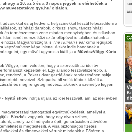
l, ahogy a 10, az 5 és a 3 napos jegyek is elérhetőek a
Kat
ww.muveszetekvolgye.hu/ oldalon.
Es
t udvarokkal és új kedvenc helyszínekkel készül felpezsdíteni a
iállítások, színházi darabok, cirkuszi show, táncszínházi
mok és természetesen zene minden mennyiségben és stílusban
n. Idén ismét nemzetközi sztárfellépővel is találkozhatunk a
G
d
elhozza Magyarországra is
The Human Fear
című legújabb
ra
képzőművész képe ihlette. A skót indie bandának a
ézegetni, egy művét ugyanis a kiállítja a
MűvészVölgy Kúria
ek Völgye, nem véletlen, hogy a szervezők az idei év
rformanszt képzeltek el. Egy állandó fesztiválszereplő, a
sz, rendező, a Poket udvar gazdájának rendezésében nyitja
ismertebb neveivel. Színpadra áll velük többek között
a
 László
és még rengeteg művész, akiknek a személye legyen
Va
Kö
dí
 - Nyitó show
indítja útjára az idei fesztivált, ami az idei évben
ős magyarországi támogatási együttműködését, amellyel a
egítjük. Büszkék vagyunk, hogy egy olyan színes,
atunk, amely az élményekre épít, generációkon átívelően
emléletet is megtestesíti. A Visa biztonságos fizetési
játékokkal és élményekkel várunk mindenkit a Főtéren a