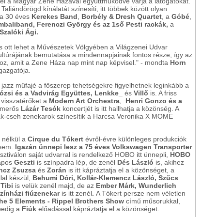
rrel a Magyar Zene Házával együttműködve várja a látogatókat.
Taliándörögd kínálatát színesíti, itt többek között olyan
t a 30 éves
Kerekes Band
,
Borbély & Dresh Quartet
, a
Góbé
,
mbaliband, Ferenczi György és az 1ső Pesti rackák,
a
Szalóki Ági.
s ott lehet a Művészetek Völgyében a Világzenei Udvar
 kultúrájának bemutatása a mindennapjainak fontos része, így az
ahhoz, amit a Zene Háza nap mint nap képvisel." - mondta
Horn
gazgatója.
jazz műfajé a főszerep tehetségekre figyelhetnek leginkább a
ózsi és a Vadvirág Együttes, Lenkke_
és
Villő
is. A friss
r visszatérőket a
Modern Art Orchestra
,
Henri Gonzo és a
ismerős
Lázár Tesók
koncertjét is itt hallhatja a közönség. A
ovák-cseh zenekarok színesítik a Harcsa Veronika X MOME
 nélkül a
Cirque du Tókert
évről-évre különleges produkciók
 sem.
Igazán ünnepi lesz a 75 éves Volkswagen Transporter
ztiválon saját udvarral is rendelkező HOBO itt ünnepli,
HOBO
napos
Geszti
is színpadra lép, de zenél
Dés László
is, akihez
ncz Zsuzsa
és
Zorán
is itt kápráztatja el a közönséget, a
lal készül,
Behumi Dóri, Kollár-Klemencz László, Szűcs
 Tibi
is velük zenél majd, de az
Ember Márk, Wunderlich
színházi fiúzenekar
is itt zenél
.
A Tókert persze nem véletlen
he 5 Elements - Rippel Brothers Show
című műsorukkal,
edig a
Fiúk
előadással kápráztatja el a közönséget.