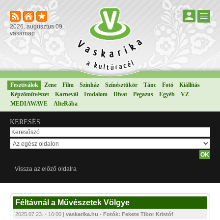
2026. augusztus 09.
vasárnap
Fesztiválok
Zene
Film
Színház
Színésztükör
Tánc
Fotó
Kiállítás
Képzőművészet
Karnevál
Irodalom
Divat
Pegazus
Egyéb
VZ
MEDIAWAVE
AlteRába
KERESÉS
Vissza az előző oldalra
Féltávnál a Művészetek Völgye
2025.07.23. - 16:00 |
vaskarika.hu - Fotók: Fekete Tibor Kristóf