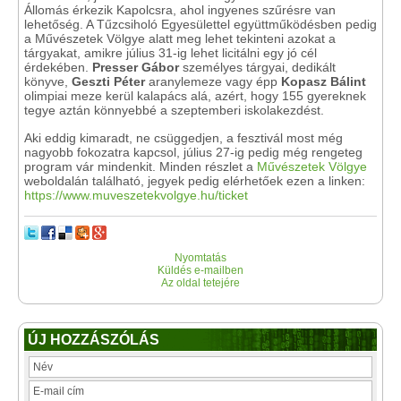
Állomás érkezik Kapolcsra, ahol ingyenes szűrésre van
lehetőség. A Tűzcsiholó Egyesülettel együttműködésben pedig
a Művészetek Völgye alatt meg lehet tekinteni azokat a
tárgyakat, amikre július 31-ig lehet licitálni egy jó cél
érdekében.
Presser Gábor
személyes tárgyai, dedikált
könyve,
Geszti Péter
aranylemeze vagy épp
Kopasz Bálint
olimpiai meze kerül kalapács alá, azért, hogy 155 gyereknek
tegye aztán könnyebbé a szeptemberi iskolakezdést.
Aki eddig kimaradt, ne csüggedjen, a fesztivál most még
nagyobb fokozatra kapcsol, július 27-ig pedig még rengeteg
program vár mindenkit. Minden részlet a
Művészetek Völgye
weboldalán található, jegyek pedig elérhetőek ezen a linken:
https://www.muveszetekvolgye.hu/ticket
Nyomtatás
Küldés e-mailben
Az oldal tetejére
ÚJ HOZZÁSZÓLÁS