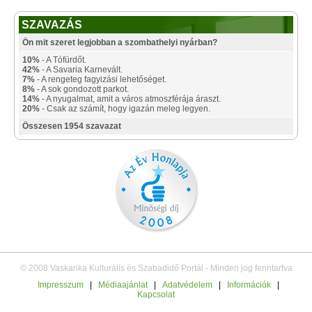
SZAVAZÁS
Ön mit szeret legjobban a szombathelyi nyárban?
10%
- A Tófürdőt.
42%
- A Savaria Karnevált.
7%
- A rengeteg fagyizási lehetőséget.
8%
- A sok gondozott parkot.
14%
- A nyugalmat, amit a város atmoszférája áraszt.
20%
- Csak az számít, hogy igazán meleg legyen.
Összesen 1954 szavazat
© 2008 Vaskarika Kulturális és Szabadidő Portál - Minden jog fenntartva
Impresszum
|
Médiaajánlat
|
Adatvédelem
|
Információk
|
Kapcsolat