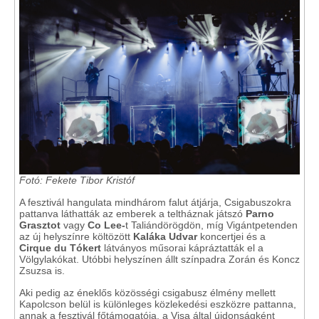
Fotó: Fekete Tibor Kristóf
A fesztivál hangulata mindhárom falut átjárja, Csigabuszokra
pattanva láthatták az emberek a teltháznak játszó
Parno
Grasztot
vagy
Co Lee-
t Taliándörögdön, míg Vigántpetenden
az új helyszínre költözött
Kaláka Udvar
koncertjei és a
Cirque du Tókert
látványos műsorai kápráztatták el a
Völgylakókat. Utóbbi helyszínen állt színpadra Zorán és Koncz
Zsuzsa is.
Aki pedig az éneklős közösségi csigabusz élmény mellett
Kapolcson belül is különleges közlekedési eszközre pattanna,
annak a fesztivál főtámogatója, a Visa által újdonságként