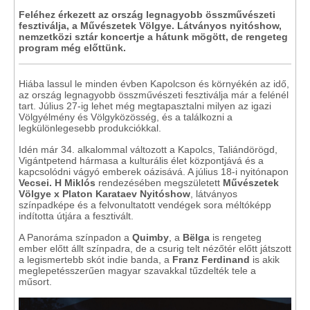
Feléhez érkezett az ország legnagyobb összművészeti
fesztiválja, a Művészetek Völgye. Látványos nyitóshow,
nemzetközi sztár koncertje a hátunk mögött, de rengeteg
program még előttünk.
Hiába lassul le minden évben Kapolcson és környékén az idő,
az ország legnagyobb összművészeti fesztiválja már a felénél
tart. Július 27-ig lehet még megtapasztalni milyen az igazi
Völgyélmény és Völgyközösség, és a találkozni a
legkülönlegesebb produkciókkal.
Idén már 34. alkalommal változott a Kapolcs, Taliándörögd,
Vigántpetend hármasa a kulturális élet központjává és a
kapcsolódni vágyó emberek oázisává. A július 18-i nyitónapon
Vecsei. H Miklós
rendezésében megszületett
Művészetek
Völgye x Platon Karataev Nyitóshow
, látványos
színpadképe és a felvonultatott vendégek sora méltóképp
indította útjára a fesztivált.
A Panoráma színpadon a
Quimby
, a
Bëlga
is rengeteg
ember előtt állt színpadra, de a csurig telt nézőtér előtt játszott
a legismertebb skót indie banda, a
Franz Ferdinand
is akik
meglepetésszerűen magyar szavakkal tűzdelték tele a
műsort.