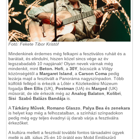
Fotó: Fekete Tibor Kristóf
Mindenkinek érdemes még felkapni a fesztiválos ruháit és a
barátait, és elindulni, hiszen közel sincs vége az év
legszabadabb 10 napjának! Olyan nevek várnak még
mindenkit, mint
Beton. Hofi
, a
30Y
, búcsúzik a Völgy
közönségétől a
Margaret Island
, a
Carson Coma
pedig
lezárja majd a fesztivált a Panoráma nagyszínpadon. Több
külföldi fellépő is érkezik a Lőtér x Közlekedési Múzeum
fogadja
Ben Ellis
(UK),
Postman
(UA) és
Marged
(UK)
műsorát, de ide érkezik még az
Analog Balaton
,
Kolibri
,
Sisi
Szabó Balázs Bandája
is.
A
Tárkány Művek
,
Romano Glaszo
,
Palya Bea és zenekara
is helyet kap még a felhozatalban, a színházi színpadokon
pedig még egy teljes évadnyi új darab várja a fesztiválra
érkezőket.
A kultúra mellett a fesztivál további fontos társadalmi ügyek
mellé is állt, július 25-én 10 órától egy Mobil Emlőszűrő