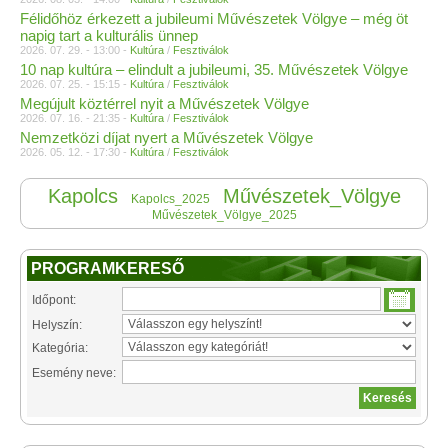
Félidőhöz érkezett a jubileumi Művészetek Völgye – még öt
napig tart a kulturális ünnep
2026. 07. 29. - 13:00 -
Kultúra
/
Fesztiválok
10 nap kultúra – elindult a jubileumi, 35. Művészetek Völgye
2026. 07. 25. - 15:15 -
Kultúra
/
Fesztiválok
Megújult köztérrel nyit a Művészetek Völgye
2026. 07. 16. - 21:35 -
Kultúra
/
Fesztiválok
Nemzetközi díjat nyert a Művészetek Völgye
2026. 05. 12. - 17:30 -
Kultúra
/
Fesztiválok
Kapolcs
Művészetek_Völgye
Kapolcs_2025
Művészetek_Völgye_2025
PROGRAMKERESŐ
Időpont:
Helyszín:
Kategória:
Esemény neve: