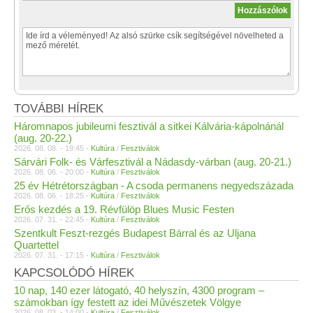
TOVÁBBI HÍREK
Háromnapos jubileumi fesztivál a sitkei Kálvária-kápolnánál
(aug. 20-22.)
2026. 08. 08. - 19:45 -
Kultúra
/
Fesztiválok
Sárvári Folk- és Várfesztivál a Nádasdy-várban (aug. 20-21.)
2026. 08. 06. - 20:00 -
Kultúra
/
Fesztiválok
25 év Hétrétországban - A csoda permanens negyedszázada
2026. 08. 06. - 18:25 -
Kultúra
/
Fesztiválok
Erős kezdés a 19. Révfülöp Blues Music Festen
2026. 07. 31. - 22:45 -
Kultúra
/
Fesztiválok
Szentkult Feszt-rezgés Budapest Bárral és az Uljana
Quartettel
2026. 07. 31. - 17:15 -
Kultúra
/
Fesztiválok
KAPCSOLÓDÓ HÍREK
10 nap, 140 ezer látogató, 40 helyszín, 4300 program –
számokban így festett az idei Művészetek Völgye
2026. 08. 03. - 14:00 -
Kultúra
/
Fesztiválok