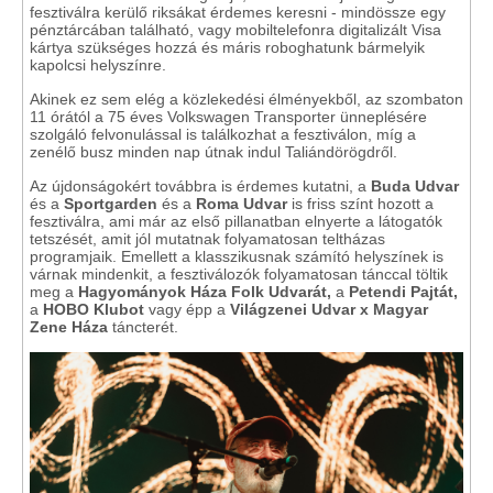
fesztiválra kerülő riksákat érdemes keresni - mindössze egy
pénztárcában található, vagy mobiltelefonra digitalizált Visa
kártya szükséges hozzá és máris roboghatunk bármelyik
kapolcsi helyszínre.
Akinek ez sem elég a közlekedési élményekből, az szombaton
11 órától a 75 éves Volkswagen Transporter ünneplésére
szolgáló felvonulással is találkozhat a fesztiválon, míg a
zenélő busz minden nap útnak indul Taliándörögdről.
Az újdonságokért továbbra is érdemes kutatni, a
Buda Udvar
és a
Sportgarden
és a
Roma Udvar
is friss színt hozott a
fesztiválra, ami már az első pillanatban elnyerte a látogatók
tetszését, amit jól mutatnak folyamatosan teltházas
programjaik. Emellett a klasszikusnak számító helyszínek is
várnak mindenkit, a fesztiválozók folyamatosan tánccal töltik
meg a
Hagyományok Háza Folk Udvarát,
a
Petendi Pajtát,
a
HOBO Klubot
vagy épp a
Világzenei Udvar x Magyar
Zene Háza
táncterét.