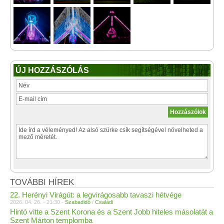
ÚJ HOZZÁSZÓLÁS
TOVÁBBI HÍREK
22. Herényi Virágút: a legvirágosabb tavaszi hétvége
2026. 04. 26. - 21:30 -
Szabadidő
/
Családi
Hintó vitte a Szent Korona és a Szent Jobb hiteles másolatát a
Szent Márton templomba