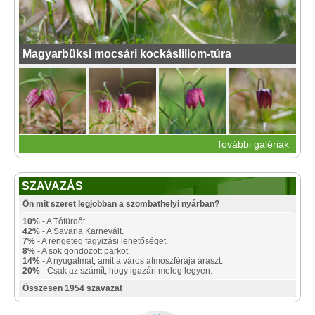
Magyarbüksi mocsári kockásliliom-túra
További galériák
SZAVAZÁS
Ön mit szeret legjobban a szombathelyi nyárban?
10%
- A Tófürdőt.
42%
- A Savaria Karnevált.
7%
- A rengeteg fagyizási lehetőséget.
8%
- A sok gondozott parkot.
14%
- A nyugalmat, amit a város atmoszférája áraszt.
20%
- Csak az számít, hogy igazán meleg legyen.
Összesen 1954 szavazat