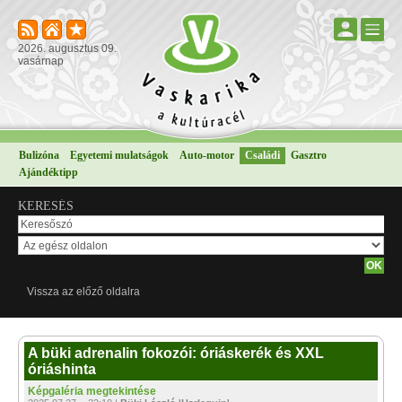
2026. augusztus 09.
vasárnap
Bulizóna
Egyetemi mulatságok
Auto-motor
Családi
Gasztro
Ajándéktipp
KERESÉS
Vissza az előző oldalra
A büki adrenalin fokozói: óriáskerék és XXL
óriáshinta
Képgaléria megtekintése