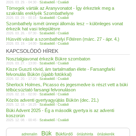
2026. 03. 29. - 04:30 -
Szabadidő
/
Családi
Tömegek várták az Aranyvonatot - Így érkeztek meg a
szakrális ereklyék Szombathelyre
2026. 03. 29. - 00:15 -
Szabadidő
/
Családi
Szombathely ismét ünnepi állomás lesz – különleges vonat
érkezik hat vasi településre
2026. 03. 26. - 07:30 -
Szabadidő
/
Családi
Húsvéti vásár a szombathelyi Főtéren (márc. 27 - ápr. 4.)
2026. 03. 19. - 14:00 -
Szabadidő
/
Családi
KAPCSOLÓDÓ HÍREK
Nosztalgiavonat érkezik Bükre szombaton
2026. 03. 27. - 13:00 -
Szabadidő
/
Családi
Kisze Guszti rövid, ám tartalmatlan élete - Farsangfarki
felvonulás Bükön (újabb fotókkal)
2026. 02. 20. - 17:20 -
Szabadidő
/
Családi
Sherlock Holmes, Picasso és jegesmedve is részt vett a büki
télbúcsúztató farsangi felvonuláson
2026. 02. 18. - 02:00 -
Szabadidő
/
Családi
Közös adventi gyertyagyújtás Bükön (dec. 21.)
2025. 12. 18. - 16:25 -
Szabadidő
/
Családi
Büki Advent 2025 - Ég a második gyertya is az adventi
koszorún
2025. 12. 08. - 00:45 -
Szabadidő
/
Családi
Bük
Bükfürdő
adrenalin
óriáshinta
óriáskerék