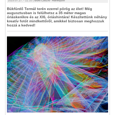
2025.07.27. - 22:10 |
Büki László 'Harlequin'
Bükfürdő Termál terén ezerrel pörög az élet! Még
augusztusban is felülhetsz a 35 méter magas
óriáskerékre és az XXL óriáshintára! Készítettünk néhány
kreatív fotót mindkettőről, amikkel biztosan meghozzuk
hozzá a kedved!