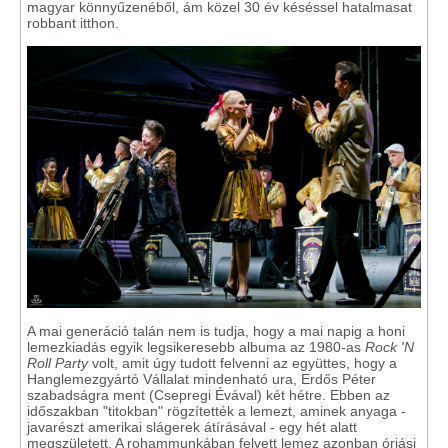
magyar könnyűzenéből, ám közel 30 év késéssel hatalmasat
robbant itthon.
A mai generáció talán nem is tudja, hogy a mai napig a honi
lemezkiadás egyik legsikeresebb albuma az 1980-as
Rock 'N
Roll Party
volt, amit úgy tudott felvenni az együttes, hogy a
Hanglemezgyártó Vállalat mindenható ura, Erdős Péter
szabadságra ment (Csepregi Évával) két hétre. Ebben az
időszakban "titokban" rögzítették a lemezt, aminek anyaga -
javarészt amerikai slágerek átírásával - egy hét alatt
megszületett. A rohammunkában felvett lemez azonban óriási