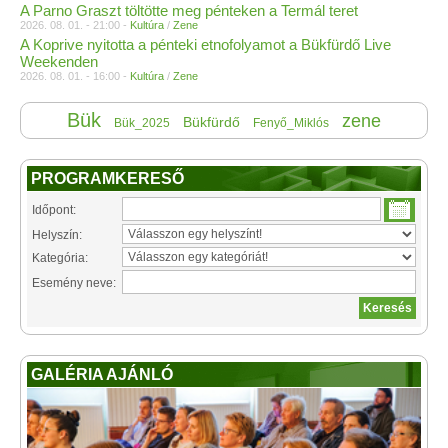
A Parno Graszt töltötte meg pénteken a Termál teret
2026. 08. 01. - 21:00 -
Kultúra
/
Zene
A Koprive nyitotta a pénteki etnofolyamot a Bükfürdő Live
Weekenden
2026. 08. 01. - 16:00 -
Kultúra
/
Zene
Bük
zene
Bükfürdő
Bük_2025
Fenyő_Miklós
PROGRAMKERESŐ
Időpont:
Helyszín:
Kategória:
Esemény neve:
GALÉRIA AJÁNLÓ