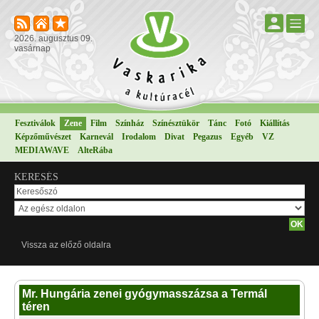
2026. augusztus 09.
vasárnap
Fesztiválok
Zene
Film
Színház
Színésztükör
Tánc
Fotó
Kiállítás
Képzőművészet
Karnevál
Irodalom
Divat
Pegazus
Egyéb
VZ
MEDIAWAVE
AlteRába
KERESÉS
Vissza az előző oldalra
Mr. Hungária zenei gyógymasszázsa a Termál
téren