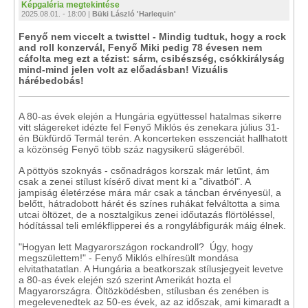
Képgaléria megtekintése
2025.08.01. - 18:00 |
Büki László 'Harlequin'
Fenyő nem viccelt a twisttel - Mindig tudtuk, hogy a rock
and roll konzervál, Fenyő Miki pedig 78 évesen nem
cáfolta meg ezt a tézist: sárm, csibészség, csókkirályság
mind-mind jelen volt az előadásban! Vizuális
hárébedobás!
A 80-as évek elején a Hungária együttessel hatalmas sikerre
vitt slágereket idézte fel Fenyő Miklós és zenekara július 31-
én Bükfürdő Termál terén. A koncerteken esszenciát hallhatott
a közönség Fenyő több száz nagysikerű slágeréből.
A pöttyös szoknyás - csőnadrágos korszak már letűnt, ám
csak a zenei stílust kísérő divat ment ki a "divatból". A
jampiság életérzése mára már csak a táncban érvényesül, a
belőtt, hátradobott hárét és színes ruhákat felváltotta a sima
utcai öltözet, de a nosztalgikus zenei időutazás flörtöléssel,
hódítással teli emlékflipperei és a rongylábfigurák máig élnek.
"Hogyan lett Magyarországon rockandroll? Úgy, hogy
megszülettem!" - Fenyő Miklós elhíresült mondása
elvitathatatlan. A Hungária a beatkorszak stílusjegyeit levetve
a 80-as évek elején szó szerint Amerikát hozta el
Magyarországra. Öltözködésben, stílusban és zenében is
megelevenedtek az 50-es évek, az az időszak, ami kimaradt a