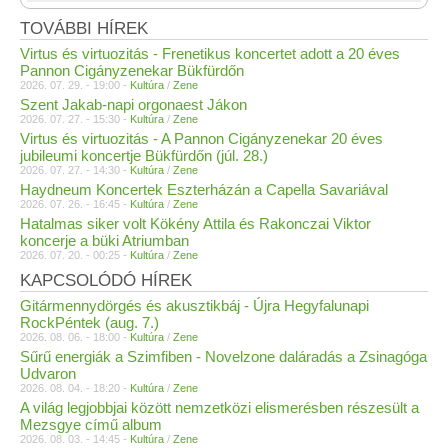
TOVÁBBI HÍREK
Virtus és virtuozitás - Frenetikus koncertet adott a 20 éves
Pannon Cigányzenekar Bükfürdőn
2026. 07. 29. - 19:00 -
Kultúra
/
Zene
Szent Jakab-napi orgonaest Jákon
2026. 07. 27. - 15:30 -
Kultúra
/
Zene
Virtus és virtuozitás - A Pannon Cigányzenekar 20 éves
jubileumi koncertje Bükfürdőn (júl. 28.)
2026. 07. 27. - 14:30 -
Kultúra
/
Zene
Haydneum Koncertek Eszterházán a Capella Savariával
2026. 07. 26. - 16:45 -
Kultúra
/
Zene
Hatalmas siker volt Kökény Attila és Rakonczai Viktor
koncerje a büki Atriumban
2026. 07. 20. - 00:25 -
Kultúra
/
Zene
KAPCSOLÓDÓ HÍREK
Gitármennydörgés és akusztikbáj - Újra Hegyfalunapi
RockPéntek (aug. 7.)
2026. 08. 06. - 18:00 -
Kultúra
/
Zene
Sűrű energiák a Szimfiben - Novelzone daláradás a Zsinagóga
Udvaron
2026. 08. 04. - 18:20 -
Kultúra
/
Zene
A világ legjobbjai között nemzetközi elismerésben részesült a
Mezsgye című album
2026. 08. 03. - 14:45 -
Kultúra
/
Zene