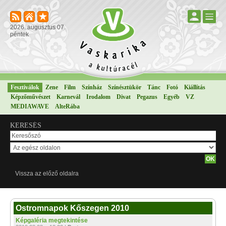
2026. augusztus 07.
péntek
Fesztiválok
Zene
Film
Színház
Színésztükör
Tánc
Fotó
Kiállítás
Képzőművészet
Karnevál
Irodalom
Divat
Pegazus
Egyéb
VZ
MEDIAWAVE
AlteRába
KERESÉS
Vissza az előző oldalra
Ostromnapok Kőszegen 2010
Képgaléria megtekintése