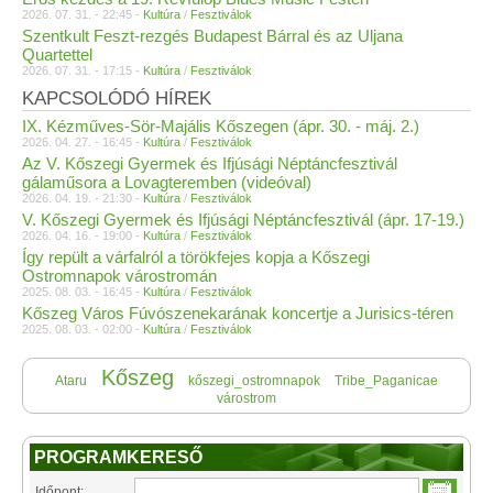
2026. 07. 31. - 22:45 -
Kultúra
/
Fesztiválok
Szentkult Feszt-rezgés Budapest Bárral és az Uljana
Quartettel
2026. 07. 31. - 17:15 -
Kultúra
/
Fesztiválok
KAPCSOLÓDÓ HÍREK
IX. Kézműves-Sör-Majális Kőszegen (ápr. 30. - máj. 2.)
2026. 04. 27. - 16:45 -
Kultúra
/
Fesztiválok
Az V. Kőszegi Gyermek és Ifjúsági Néptáncfesztivál
gálaműsora a Lovagteremben (videóval)
2026. 04. 19. - 21:30 -
Kultúra
/
Fesztiválok
V. Kőszegi Gyermek és Ifjúsági Néptáncfesztivál (ápr. 17-19.)
2026. 04. 16. - 19:00 -
Kultúra
/
Fesztiválok
Így repült a várfalról a törökfejes kopja a Kőszegi
Ostromnapok várostromán
2025. 08. 03. - 16:45 -
Kultúra
/
Fesztiválok
Kőszeg Város Fúvószenekarának koncertje a Jurisics-téren
2025. 08. 03. - 02:00 -
Kultúra
/
Fesztiválok
Kőszeg
Ataru
kőszegi_ostromnapok
Tribe_Paganicae
várostrom
PROGRAMKERESŐ
Időpont: