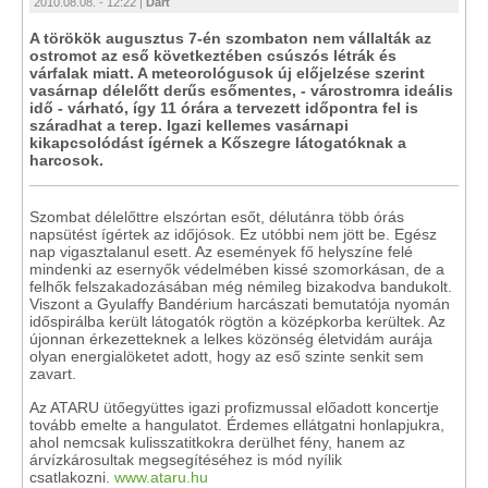
2010.08.08. - 12:22 |
Dart
A törökök augusztus 7-én szombaton nem vállalták az
ostromot az eső következtében csúszós létrák és
várfalak miatt. A meteorológusok új előjelzése szerint
vasárnap délelőtt derűs esőmentes, - várostromra ideális
idő - várható, így 11 órára a tervezett időpontra fel is
száradhat a terep. Igazi kellemes vasárnapi
kikapcsolódást ígérnek a Kőszegre látogatóknak a
harcosok.
Szombat délelőttre elszórtan esőt, délutánra több órás
napsütést ígértek az időjósok. Ez utóbbi nem jött be. Egész
nap vigasztalanul esett. Az események fő helyszíne felé
mindenki az esernyők védelmében kissé szomorkásan, de a
felhők felszakadozásában még némileg bizakodva bandukolt.
Viszont a Gyulaffy Bandérium harcászati bemutatója nyomán
időspirálba került látogatók rögtön a középkorba kerültek. Az
újonnan érkezetteknek a lelkes közönség életvidám aurája
olyan energialöketet adott, hogy az eső szinte senkit sem
zavart.
Az ATARU ütőegyüttes igazi profizmussal előadott koncertje
tovább emelte a hangulatot. Érdemes ellátgatni honlapjukra,
ahol nemcsak kulisszatitkokra derülhet fény, hanem az
árvízkárosultak megsegítéséhez is mód nyílik
csatlakozni.
www.ataru.hu