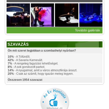
További galériák
SZAVAZÁS
Ön mit szeret legjobban a szombathelyi nyárban?
10%
- A Tófürdőt.
42%
- A Savaria Karnevált.
7%
- A rengeteg fagyizási lehetőséget.
8%
- A sok gondozott parkot.
14%
- A nyugalmat, amit a város atmoszférája áraszt.
20%
- Csak az számít, hogy igazán meleg legyen.
Összesen 1954 szavazat