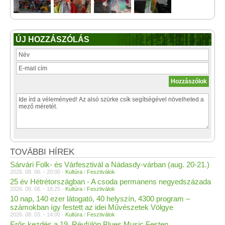
ÚJ HOZZÁSZÓLÁS
TOVÁBBI HÍREK
Sárvári Folk- és Várfesztivál a Nádasdy-várban (aug. 20-21.)
2026. 08. 06. - 20:00 -
Kultúra
/
Fesztiválok
25 év Hétrétországban - A csoda permanens negyedszázada
2026. 08. 06. - 18:25 -
Kultúra
/
Fesztiválok
10 nap, 140 ezer látogató, 40 helyszín, 4300 program –
számokban így festett az idei Művészetek Völgye
2026. 08. 03. - 14:00 -
Kultúra
/
Fesztiválok
Erős kezdés a 19. Révfülöp Blues Music Festen