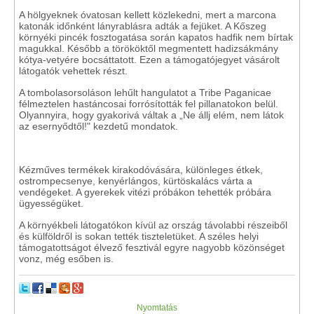
A hölgyeknek óvatosan kellett közlekedni, mert a marcona
katonák időnként lányrablásra adták a fejüket. A Kőszeg
környéki pincék fosztogatása során kapatos hadfik nem bírtak
magukkal. Később a törököktől megmentett hadizsákmány
kótya-vetyére bocsáttatott. Ezen a támogatójegyet vásárolt
látogatók vehettek részt.
A tombolasorsoláson lehűlt hangulatot a Tribe Paganicae
félmeztelen hastáncosai forrósították fel pillanatokon belül.
Olyannyira, hogy gyakorivá váltak a „Ne állj elém, nem látok
az esernyődtől!" kezdetű mondatok.
Kézműves termékek kirakodóvására, különleges étkek,
ostrompecsenye, kenyérlángos, kürtöskalács várta a
vendégeket. A gyerekek vitézi próbákon tehették próbára
ügyességüket.
A környékbeli látogatókon kívül az ország távolabbi részeiből
és külföldről is sokan tették tiszteletüket. A széles helyi
támogatottságot élvező fesztivál egyre nagyobb közönséget
vonz, még esőben is.
Nyomtatás