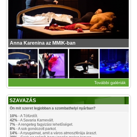
Anna Karenina az MMIK-ban
További galériák
SZAVAZÁS
Ön mit szeret legjobban a szombathelyi nyárban?
10%
- A Tófürdőt.
42%
- A Savaria Karnevált.
7%
- A rengeteg fagyizási lehetőséget.
8%
- A sok gondozott parkot.
14%
- A nyugalmat, amit a város atmoszférája áraszt.