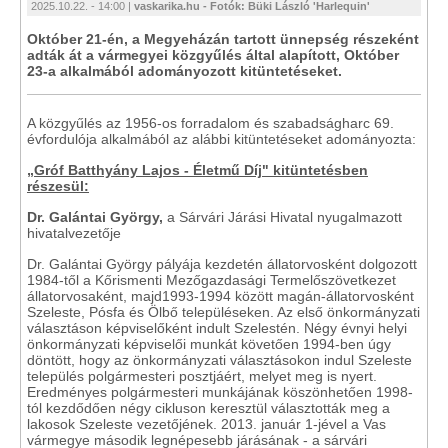
2025.10.22. - 14:00 |
vaskarika.hu - Fotók: Büki László 'Harlequin'
Október 21-én, a Megyeházán tartott ünnepség részeként
adták át a vármegyei közgyűlés által alapított, Október
23-a alkalmából adományozott kitüntetéseket.
A közgyűlés az 1956-os forradalom és szabadságharc 69.
évfordulója alkalmából az alábbi kitüntetéseket adományozta:
„Gróf Batthyány Lajos - Életmű Díj" kitüntetésben
részesül:
Dr. Galántai György,
a Sárvári Járási Hivatal nyugalmazott
hivatalvezetője
Dr. Galántai György pályája kezdetén állatorvosként dolgozott
1984-től a Kőrismenti Mezőgazdasági Termelőszövetkezet
állatorvosaként, majd1993-1994 között magán-állatorvosként
Szeleste, Pósfa és Ölbő településeken. Az első önkormányzati
választáson képviselőként indult Szelestén. Négy évnyi helyi
önkormányzati képviselői munkát követően 1994-ben úgy
döntött, hogy az önkormányzati választásokon indul Szeleste
település polgármesteri posztjáért, melyet meg is nyert.
Eredményes polgármesteri munkájának köszönhetően 1998-
tól kezdődően négy cikluson keresztül választották meg a
lakosok Szeleste vezetőjének. 2013. január 1-jével a Vas
vármegye második legnépesebb járásának - a sárvári