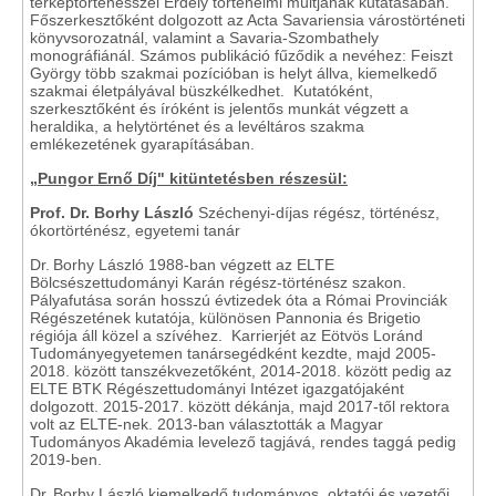
térképtörténésszel Erdély történelmi múltjának kutatásában.
Főszerkesztőként dolgozott az Acta Savariensia várostörténeti
könyvsorozatnál, valamint a Savaria-Szombathely
monográfiánál. Számos publikáció fűződik a nevéhez: Feiszt
György több szakmai pozícióban is helyt állva, kiemelkedő
szakmai életpályával büszkélkedhet. Kutatóként,
szerkesztőként és íróként is jelentős munkát végzett a
heraldika, a helytörténet és a levéltáros szakma
emlékezetének gyarapításában.
„Pungor Ernő Díj" kitüntetésben részesül:
Prof. Dr. Borhy László
Széchenyi-díjas régész, történész,
ókortörténész, egyetemi tanár
Dr. Borhy László 1988-ban végzett az ELTE
Bölcsészettudományi Karán régész-történész szakon.
Pályafutása során hosszú évtizedek óta a Római Provinciák
Régészetének kutatója, különösen Pannonia és Brigetio
régiója áll közel a szívéhez. Karrierjét az Eötvös Loránd
Tudományegyetemen tanársegédként kezdte, majd 2005-
2018. között tanszékvezetőként, 2014-2018. között pedig az
ELTE BTK Régészettudományi Intézet igazgatójaként
dolgozott. 2015-2017. között dékánja, majd 2017-től rektora
volt az ELTE-nek. 2013-ban választották a Magyar
Tudományos Akadémia levelező tagjává, rendes taggá pedig
2019-ben.
Dr. Borhy László kiemelkedő tudományos, oktatói és vezetői