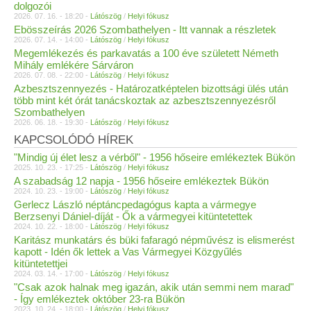
dolgozói
2026. 07. 16. - 18:20 -
Látószög
/
Helyi fókusz
Ebösszeírás 2026 Szombathelyen - Itt vannak a részletek
2026. 07. 14. - 14:00 -
Látószög
/
Helyi fókusz
Megemlékezés és parkavatás a 100 éve született Németh
Mihály emlékére Sárváron
2026. 07. 08. - 22:00 -
Látószög
/
Helyi fókusz
Azbesztszennyezés - Határozatképtelen bizottsági ülés után
több mint két órát tanácskoztak az azbesztszennyezésről
Szombathelyen
2026. 06. 18. - 19:30 -
Látószög
/
Helyi fókusz
KAPCSOLÓDÓ HÍREK
"Mindig új élet lesz a vérből" - 1956 hőseire emlékeztek Bükön
2025. 10. 23. - 17:25 -
Látószög
/
Helyi fókusz
A szabadság 12 napja - 1956 hőseire emlékeztek Bükön
2024. 10. 23. - 19:00 -
Látószög
/
Helyi fókusz
Gerlecz László néptáncpedagógus kapta a vármegye
Berzsenyi Dániel-díját - Ők a vármegyei kitüntetettek
2024. 10. 22. - 18:00 -
Látószög
/
Helyi fókusz
Karitász munkatárs és büki fafaragó népművész is elismerést
kapott - Idén ők lettek a Vas Vármegyei Közgyűlés
kitüntetettjei
2024. 03. 14. - 17:00 -
Látószög
/
Helyi fókusz
"Csak azok halnak meg igazán, akik után semmi nem marad"
- Így emlékeztek október 23-ra Bükön
2023. 10. 24. - 18:00 -
Látószög
/
Helyi fókusz