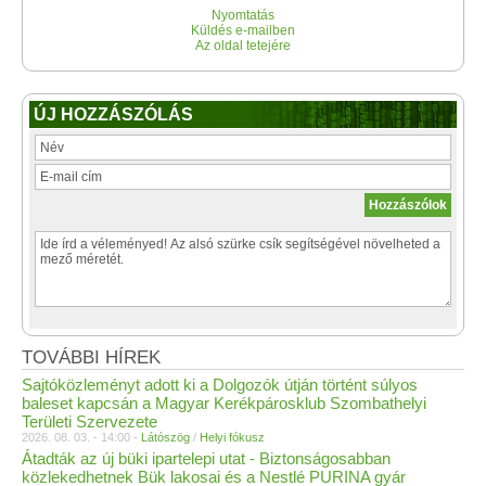
Nyomtatás
Küldés e-mailben
Az oldal tetejére
ÚJ HOZZÁSZÓLÁS
TOVÁBBI HÍREK
Sajtóközleményt adott ki a Dolgozók útján történt súlyos
baleset kapcsán a Magyar Kerékpárosklub Szombathelyi
Területi Szervezete
2026. 08. 03. - 14:00 -
Látószög
/
Helyi fókusz
Átadták az új büki ipartelepi utat - Biztonságosabban
közlekedhetnek Bük lakosai és a Nestlé PURINA gyár