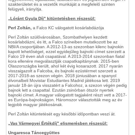
szakterületet és a vezetők munkáját a megfelelő szinten
felügyeli, irányítja.
„Lóránt Gyula Díj" kitüntetésben részesül:
Perl Zoltán,
a Falco KC válogatott kosárlabdázója
Perl Zoltán szülővárosában, Szombathelyen kezdett
kosárlabdázni, és itt, a Falco színeiben mutatkozott be az
NBI/A csoportjában. A 2012-13-as szezonban kilenc bajnokin
kapott lehetőséget, ezzel egyidejűleg bajnoki címet szerzett a
Falco 19 éven aluli csapatával. A 2013-2014 szezonban fiatal
kora ellenére megválasztják csapatkapitánynak. 2015-ben
Olaszországba került, ahol két évig kosarazott. 2017 nyarán
visszaigazolt a Falcoba, és bajnoki ezüstérmet szerzett a
2017-2018-as szezon végén. 2018 júniusában a spanyol
élvonalbeli Movistar Estudiantes Madrid játékosa lett. 2019
január 18-án újra visszatért a Falcohoz, a szezon végén pedig
bajnok lett a csapattal. Ezután zsinórban ötször nyertek
bajnoki címet. A magyar válogatott tagjaként részt vett a 2017-
es Európa-bajnokságon. Háromszor választották meg az év
legjobb magyar játékosának.
Perl Zoltán kitüntetését egy későbbi időpontban veszi át.
„Vas Vármegyei Értékdíj" elismerésben részesül:
Ungaresca Táncegyüttes