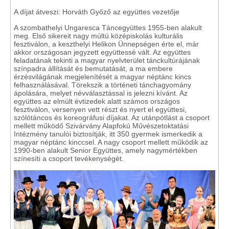
A díjat átveszi: Horváth Győző az együttes vezetője
A szombathelyi Ungaresca Táncegyüttes 1955-ben alakult
meg. Első sikereit nagy múltú középiskolás kulturális
fesztiválon, a keszthelyi Helikon Ünnepségen érte el, már
akkor országosan jegyzett együttessé vált. Az együttes
feladatának tekinti a magyar nyelvterület tánckultúrájának
színpadra állítását és bemutatását, a ma embere
érzésvilágának megjelenítését a magyar néptánc kincs
felhasználásával. Törekszik a történeti tánchagyomány
ápolására, melyet névválasztással is jelezni kívánt. Az
együttes az elmúlt évtizedek alatt számos országos
fesztiválon, versenyen vett részt és nyert el együttesi,
szólótáncos és koreográfusi díjakat. Az utánpótlást a csoport
mellett működő Szivárvány Alapfokú Művészetoktatási
Intézmény tanulói biztosítják, itt 350 gyermek ismerkedik a
magyar néptánc kinccsel. A nagy csoport mellett működik az
1990-ben alakult Senior Együttes, amely nagymértékben
színesíti a csoport tevékenységét.