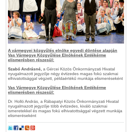
A vármegyei közgyűlés elnöke egyedi döntése alapján
Vas Vármegye Közgyűlése Elnökének Emlékérme
elismerésben részesül:
Szabó Andrásné,
a Gércei Közös Önkormányzati Hivatal
nyugalmazott jegyzője
négy évtizedes magas fokú szakmai
elhivatottsággal végzett, példaértékű munkája elismeréseként
Vas Vármegye Közgyűlése Elnökének Emlékérme
elismerésben részesül:
Dr. Holló András, a Rábapatyi Közös Önkormányzati Hivatal
nyugalmazott jegyzője több évtizedes, kiváló szakmai
ismeretekkel és magas fokú elhivatottsággal végzett munkája
elismeréseként