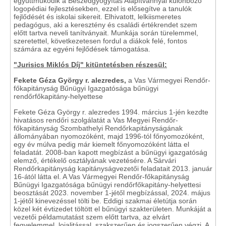
együttműködik a Beszédgyógyítás Alapítvánnyal különböző
logopédiai fejlesztésekben, ezzel is elősegítve a tanulók
fejlődését és iskolai sikereit. Elhivatott, lelkiismeretes
pedagógus, aki a keresztény és családi értékrendet szem
előtt tartva neveli tanítványait. Munkája során türelemmel,
szeretettel, következetesen fordul a diákok felé, fontos
számára az egyéni fejlődések támogatása.
"Jurisics Miklós Díj" kitüntetésben részesül:
Fekete Géza György r. alezredes,
a Vas Vármegyei Rendőr-
főkapitányság Bűnügyi Igazgatósága bűnügyi
rendőrfőkapitány-helyettese
Fekete Géza György r. alezredes 1994. március 1-jén kezdte
hivatásos rendőri szolgálatát a Vas Megyei Rendőr-
főkapitányság Szombathelyi Rendőrkapitányságának
állományában nyomozóként, majd 1996-tól főnyomozóként,
egy év múlva pedig már kiemelt főnyomozóként látta el
feladatát. 2008-ban kapott megbízást a bűnügyi igazgatóság
elemző, értékelő osztályának vezetésére. A Sárvári
Rendőrkapitányság kapitányságvezetői feladatait 2013. január
16-ától látta el. A Vas Vármegyei Rendőr-főkapitányság
Bűnügyi Igazgatósága bűnügyi rendőrfőkapitány-helyettesi
beosztását 2023. november 1-jétől megbízással, 2024. május
1-jétől kinevezéssel tölti be. Eddigi szakmai életútja során
közel két évtizedet töltött el bűnügyi szakterületen. Munkáját a
vezetői példamutatást szem előtt tartva, az elvárt
fegyelemmel, lojalitással, szakszerűen és jogszerűen végzi. A