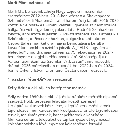
Márfi Márk színész, író
Márfi Márk a szombathelyi Nagy Lajos Gimnáziumban
érettségizett 2012-ben. 2015-ben végzett a Shakespeare
Színművészeti Akadémián, ahol három évig tanult. 2015-2020
között a Színház- és Filmművészeti Egyetem színész szakos
hallgatója volt. Egyetemi gyakorlatát a Radnóti Színházban
töltötte, ahol azóta is játszik. 2020-tól szabadúszó. Láthatjuk a
Szkénében, a Pinceszínházban, dolgozik a Láthatáron
Csoporttal és már két drámája is bemutatásra került a
Lóvasúton, amikben szintén játszik. A „TELIK - egy óra az
életedből" című drámája túl van az 75. előadáson és 2024-
ben elnyerte a legjobb előadásnak járó Közönségdíjat a
Városmajori Színházi Szemlén. A „Lassan" című második
drámát 2025 márciusában mutatták be. 2022-ben és 2024-
ben is Örkény István Drámaírói Ösztöndíjban részesült.
"Fazakas Péter-Díj"-ban részesül:
Szily Adrien
okl. táj- és kertépítész mérnök
Szily Adrien 1990-ben okl. táj- és kertépítész mérnök diplomát
szerzett. Főbb tervezési feladatai között szerepel
kertépítészeti tervek készítése, településrendezési tervek
tájrendezési munkarészének kidolgozása, önálló tájrendezési
tervek, tanulmánytervek, koncepciótervek elkészítése.
Munkája során a települést és táji környezetét egymással
kölcsönhatásban lévő, egymást kölcsönösen formáló