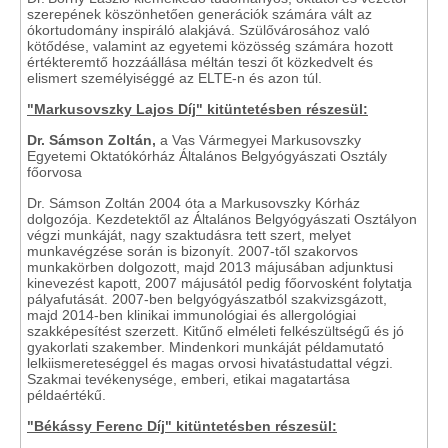
szerepének köszönhetően generációk számára vált az
ókortudomány inspiráló alakjává. Szülővárosához való
kötődése, valamint az egyetemi közösség számára hozott
értékteremtő hozzáállása méltán teszi őt közkedvelt és
elismert személyiséggé az ELTE-n és azon túl.
"Markusovszky Lajos Díj" kitüntetésben részesül:
Dr. Sámson Zoltán,
a Vas Vármegyei Markusovszky
Egyetemi Oktatókórház Általános Belgyógyászati Osztály
főorvosa
Dr. Sámson Zoltán 2004 óta a Markusovszky Kórház
dolgozója. Kezdetektől az Általános Belgyógyászati Osztályon
végzi munkáját, nagy szaktudásra tett szert, melyet
munkavégzése során is bizonyít. 2007-től szakorvos
munkakörben dolgozott, majd 2013 májusában adjunktusi
kinevezést kapott, 2007 májusától pedig főorvosként folytatja
pályafutását. 2007-ben belgyógyászatból szakvizsgázott,
majd 2014-ben klinikai immunológiai és allergológiai
szakképesítést szerzett. Kitűnő elméleti felkészültségű és jó
gyakorlati szakember. Mindenkori munkáját példamutató
lelkiismereteséggel és magas orvosi hivatástudattal végzi.
Szakmai tevékenysége, emberi, etikai magatartása
példaértékű.
"Békássy Ferenc Díj" kitüntetésben részesül: