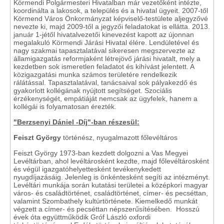
Körmendi Polgármesteri Hivatalban már vezetőként intézte,
koordinálta a lakosok, a település és a hivatal ügyeit. 2007-től
Körmend Város Önkormányzat képviselő-testülete aljegyzővé
nevezte ki, majd 2009-től a jegyzői feladatokat is ellátta. 2013.
január 1-jétől hivatalvezetői kinevezést kapott az újonnan
megalakuló Körmendi Járási Hivatal élére. Lendületével és
nagy szakmai tapasztalatával sikeresen megszervezte az
államigazgatás reformjaként létrejövő járási hivatalt, mely a
kezdetben sok ismeretlen feladatot és kihívást jelentett. A
közigazgatási munka számos területére rendelkezik
rálátással. Tapasztalatával, tanácsaival sok pályakezdő és
gyakorlott kollégának nyújtott segítséget. Szociális
érzékenységét, empátiáját nemcsak az ügyfelek, hanem a
kollégái is folyamatosan érezték.
"Berzsenyi Dániel -Díj"-ban részesül:
Feiszt György
történész, nyugalmazott főlevéltáros
Feiszt György 1973-ban kezdett dolgozni a Vas Megyei
Levéltárban, ahol levéltárosként kezdte, majd főlevéltárosként
és végül igazgatóhelyettesként tevékenykedett
nyugdíjazásáig. Jelenleg is önkéntesként segíti az intézményt.
Levéltári munkája során kutatási területei a középkori magyar
város- és családtörténet, családtörténet, címer- és pecséttan,
valamint Szombathely kultúrtörténete. Kiemelkedő munkát
végzett a címer- és pecséttan népszerűsítésében. Hosszú
évek óta együttműködik Gróf László oxfordi