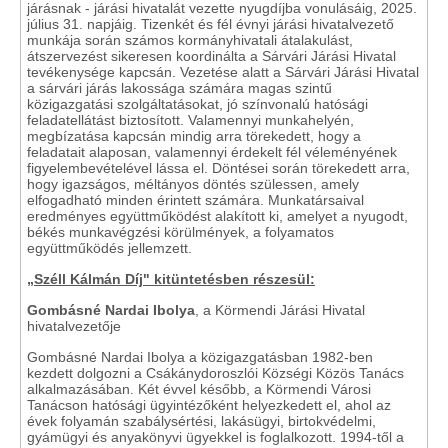
járásnak - járási hivatalát vezette nyugdíjba vonulásáig, 2025.
július 31. napjáig. Tizenkét és fél évnyi járási hivatalvezető
munkája során számos kormányhivatali átalakulást,
átszervezést sikeresen koordinálta a Sárvári Járási Hivatal
tevékenysége kapcsán. Vezetése alatt a Sárvári Járási Hivatal
a sárvári járás lakossága számára magas szintű
közigazgatási szolgáltatásokat, jó színvonalú hatósági
feladatellátást biztosított. Valamennyi munkahelyén,
megbízatása kapcsán mindig arra törekedett, hogy a
feladatait alaposan, valamennyi érdekelt fél véleményének
figyelembevételével lássa el. Döntései során törekedett arra,
hogy igazságos, méltányos döntés szülessen, amely
elfogadható minden érintett számára. Munkatársaival
eredményes együttműködést alakított ki, amelyet a nyugodt,
békés munkavégzési körülmények, a folyamatos
együttműködés jellemzett.
„Széll Kálmán Díj" kitüntetésben részesül:
Gombásné Nardai Ibolya
, a Körmendi Járási Hivatal
hivatalvezetője
Gombásné Nardai Ibolya a közigazgatásban 1982-ben
kezdett dolgozni a Csákánydoroszlói Községi Közös Tanács
alkalmazásában. Két évvel később, a Körmendi Városi
Tanácson hatósági ügyintézőként helyezkedett el, ahol az
évek folyamán szabálysértési, lakásügyi, birtokvédelmi,
gyámügyi és anyakönyvi ügyekkel is foglalkozott. 1994-től a