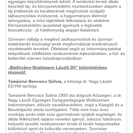
egységes képződménynek tekinti. A rendezési tervek általa
készített táj- és környezetvédelmi munkarészeiben alapelv a
táj értékeinek és karakterének megőrzését szolgáló
tájhasznosítási módszerek, a hagyományos életmód
támogatása, a művi tájértékek felkutatása és védelme.
Környezetvédelmi javaslatait igyekszik a legkisebb
beavatkozás - jó hatékonyság alapján kialakítani.
Szívesen vállalja a meglévő alulhasznosított és újonnan
kialakítandó közösségi terek megformálását eredményező
részletesebb terveket. Ötleteivel segíti az önkormányzatokat
településeik zöldfelületi rendszerének fejlesztésében, a kül- és
belterület szerves összekapcsolásában.
„Batthyány-Strattmann László Díj" kitüntetésben
részesül:
Tamásiné Bencsics Szilvia,
a kőszegi dr. Nagy László
EGYMI tanítója
Tamásiné Bencsics Szilvia 1993 óta dolgozik Kőszegen, a dr.
Nagy László Egységes Gyógypedagógiai Módszertani
Intézményben, először nevelőtanárként, majd a Kisegítő és a
Beszédjavító iskola tanítójaként. Több mint húsz éves
munkája során több száz gyermeknek nyújtott segítséget. Az
általa felkészített sajátos nevelési igényű, sokszor hátrányos
helyzetű tanulók rendszeresen érnek el kiváló helyezéseket
különböző sport és kulturális versenyeken. Szorosan