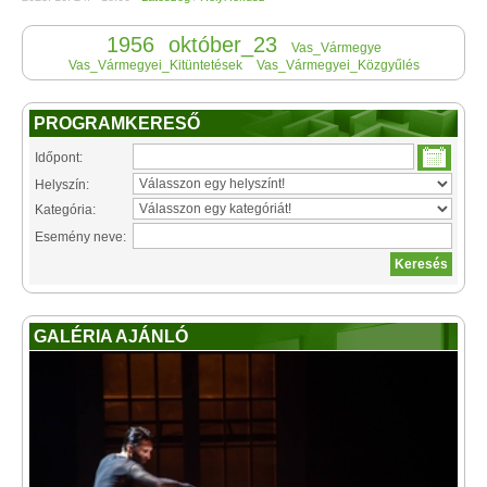
1956
október_23
Vas_Vármegye
Vas_Vármegyei_Kitüntetések
Vas_Vármegyei_Közgyűlés
PROGRAMKERESŐ
Időpont:
Helyszín:
Kategória:
Esemény neve:
GALÉRIA AJÁNLÓ