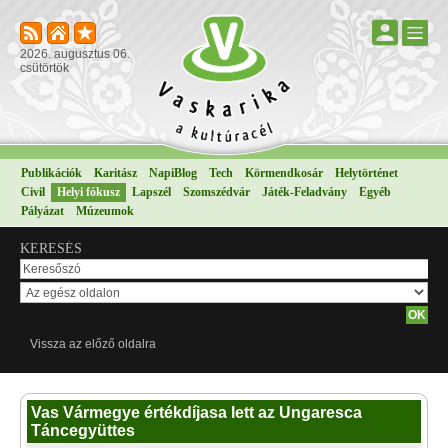
2026. augusztus 06.
csütörtök
Publikációk
Karitász
NapiBlog
Tech
Körmendkosár
Helytörténet
Civil
Helyi fókusz
Lapszél
Szomszédvár
Játék-Feladvány
Egyéb
Pályázat
Múzeumok
KERESÉS
Vissza az előző oldalra
Vas Vármegye értékdíjasa lett az Ungaresca
Táncegyüttes