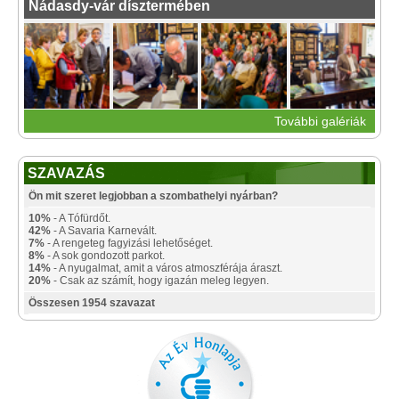
Nádasdy-vár dísztermében
További galériák
SZAVAZÁS
Ön mit szeret legjobban a szombathelyi nyárban?
10%
- A Tófürdőt.
42%
- A Savaria Karnevált.
7%
- A rengeteg fagyizási lehetőséget.
8%
- A sok gondozott parkot.
14%
- A nyugalmat, amit a város atmoszférája áraszt.
20%
- Csak az számít, hogy igazán meleg legyen.
Összesen 1954 szavazat