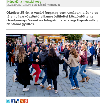
Képgaléria megtekintése
2025.10.26. - 14:00 |
Büki László 'Harlequin'
Október 25-én, a vásári forgatag centrumában, a Jurisics
téren vásárköszöntő villámcsődülettel köszöntötte az
Orsolya-napi Vásárt és látogatóit a kőszegi Hajnalcsillag
Néptáncegyüttes.