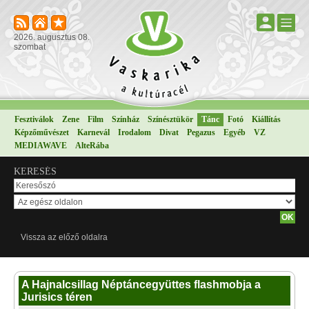
2026. augusztus 08.
szombat
Fesztiválok
Zene
Film
Színház
Színésztükör
Tánc
Fotó
Kiállítás
Képzőművészet
Karnevál
Irodalom
Divat
Pegazus
Egyéb
VZ
MEDIAWAVE
AlteRába
KERESÉS
Vissza az előző oldalra
A Hajnalcsillag Néptáncegyüttes flashmobja a
Jurisics téren