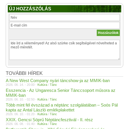
ÚJ HOZZÁSZÓLÁS
TOVÁBBI HÍREK
A New West Company nyári táncshow-ja az MMIK-ban
2026. 06. 14. - 20:00 -
Kultúra
/
Tánc
Esszencia - Az Ungaresca Senior Tánccsoport műsora az
MMIK-ban
2026. 06. 10. - 02:50 -
Kultúra
/
Tánc
Több mint fél évszázad a néptánc szolgálatában – Soós Pál
kapta az Antal László emlékplakettet
2026. 06. 10. - 01:20 -
Kultúra
/
Tánc
XXIX. Gencsi Söprű Néptáncfesztivál - II. rész
2026. 06. 08. - 01:40 -
Kultúra
/
Tánc