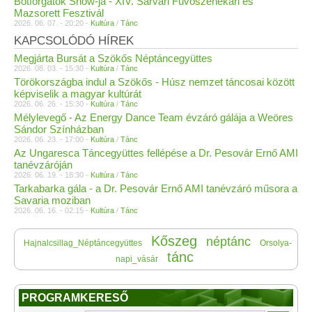
Botforgatók Show-ja - XIV. Sárvári Fúvószenekari és
Mazsorett Fesztivál
2026. 06. 07. - 20:20 -
Kultúra
/
Tánc
KAPCSOLÓDÓ HÍREK
Megjárta Bursát a Szökős Néptáncegyüttes
2026. 08. 03. - 15:30 -
Kultúra
/
Tánc
Törökországba indul a Szökős - Húsz nemzet táncosai között
képviselik a magyar kultúrát
2026. 06. 26. - 15:30 -
Kultúra
/
Tánc
Mélylevegő - Az Energy Dance Team évzáró gálája a Weöres
Sándor Színházban
2026. 06. 23. - 17:00 -
Kultúra
/
Tánc
Az Ungaresca Táncegyüttes fellépése a Dr. Pesovár Ernő AMI
tanévzáróján
2026. 06. 19. - 18:30 -
Kultúra
/
Tánc
Tarkabarka gála - a Dr. Pesovár Ernő AMI tanévzáró műsora a
Savaria moziban
2026. 06. 16. - 02:15 -
Kultúra
/
Tánc
Kőszeg
néptánc
Hajnalcsillag_Néptáncegyüttes
Orsolya-
tánc
napi_vásár
PROGRAMKERESŐ