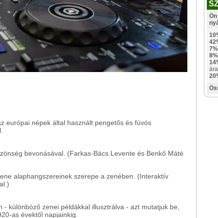
S
Ön 
ny
10
42
7%
8%
14
ára
20
Ös
z európai népek által használt pengetős és fúvós
.
özönség bevonásával. (Farkas-Bács Levente és Benkő Máté
ene alaphangszereinek szerepe a zenében. (Interaktív
l.)
- különböző zenei példákkal illusztrálva - azt mutatjuk be,
20-as évektől napjainkig.