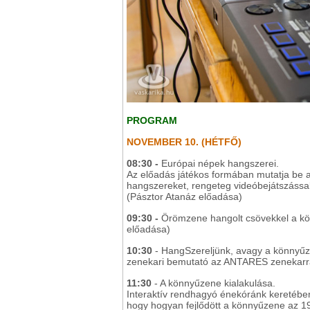
PROGRAM
NOVEMBER 10. (HÉTFŐ)
08:30 -
Európai népek hangszerei.
Az előadás játékos formában mutatja be a
hangszereket, rengeteg videóbejátszással
(Pásztor Atanáz előadása)
09:30 -
Örömzene hangolt csövekkel a k
előadása)
10:30
- HangSzereljünk, avagy a könnyűz
zenekari bemutató az ANTARES zenekarra
11:30
- A könnyűzene kialakulása.
Interaktív rendhagyó énekóránk keretében 
hogy hogyan fejlődött a könnyűzene az 19