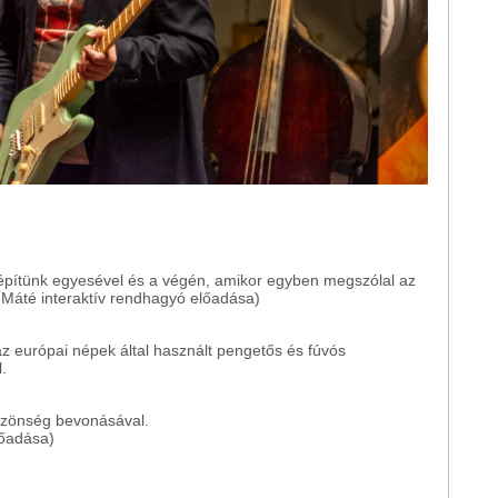
 építünk egyesével és a végén, amikor egyben megszólal az
 Máté interaktív rendhagyó előadása)
z európai népek által használt pengetős és fúvós
.
özönség bevonásával.
lőadása)