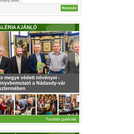
emény neve:
ALÉRIA AJÁNLÓ
s megye védett növényei -
nyvbemutató a Nádasdy-vár
sztermében
További galériák