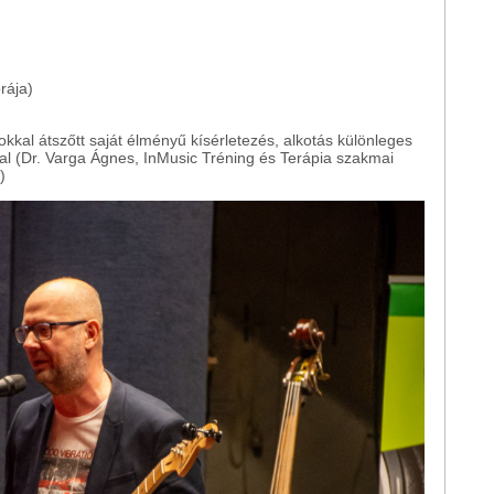
rája)
okkal átszőtt saját élményű kísérletezés, alkotás különleges
kal (Dr. Varga Ágnes, InMusic Tréning és Terápia szakmai
)