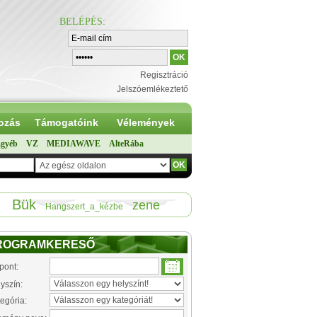
BELÉPÉS
:
Regisztráció
Jelszóemlékeztető
ozás
Támogatóink
Vélemények
gyéb
VZ
MEDIAWAVE
AlteRába
Bük
zene
Hangszert_a_kézbe
ROGRAMKERESŐ
pont:
yszín:
egória: