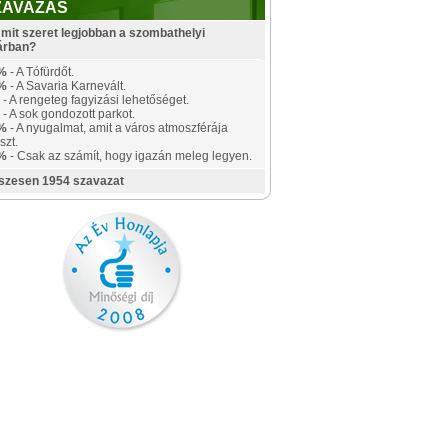
ZAVAZÁS
mit szeret legjobban a szombathelyi
árban?
%
- A Tófürdőt.
%
- A Savaria Karnevált.
- A rengeteg fagyizási lehetőséget.
- A sok gondozott parkot.
%
- A nyugalmat, amit a város atmoszférája
szt.
%
- Csak az számít, hogy igazán meleg legyen.
szesen 1954 szavazat