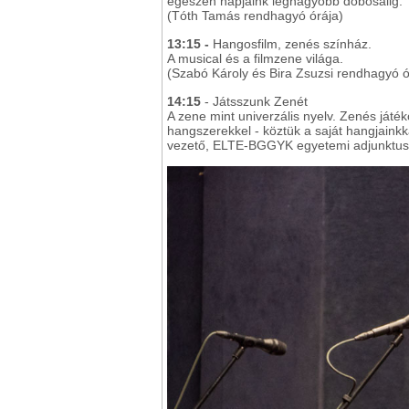
egészen napjaink legnagyobb dobosaiig.
(Tóth Tamás rendhagyó órája)
13:15 -
Hangosfilm, zenés színház.
A musical és a filmzene világa.
(Szabó Károly és Bira Zsuzsi rendhagyó ó
14:15
- Játsszunk Zenét
A zene mint univerzális nyelv. Zenés játék
hangszerekkel - köztük a saját hangjaink
vezető, ELTE-BGGYK egyetemi adjunktus