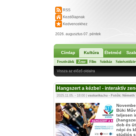
RSS
Kezdőlapnak
Kedvencekhez
2026. augusztus 07. péntek
Címlap
Kultúra
Életmód
Szab
Fesztiválok
Zene
Film
Színház
Színésztükör
Vissza az előző oldalra
Hangszert a kézbe! - interaktív z
2025.11.05. - 18:00 |
vaskarika.hu - Fotók: Németh
November
Büki Műve
teljesen 
(hangszer
dob és üt
népi és k
stúdiós 