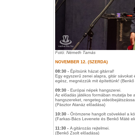
Fotó: Németh Tamás
NOVEMBER 12. (SZERDA)
08:30 -
Építsünk házat gitárral!
Egy egyszerű zenei alapra, gitár sávokat
egész, megnézzük mit építettünk! (Benkő
09:30
- Európai népek hangszerei.
Az előadás játékos formában mutatja be a
hangszereket, rengeteg videóbejátszással
(Pásztor Atanáz előadása)
10:30
- Örömzene hangolt csövekkel a k
(Farkas-Bács Levenete és Benkő Máté e
11:30 -
A gitározás rejtelmei.
(Benkő Zsolt előadása)