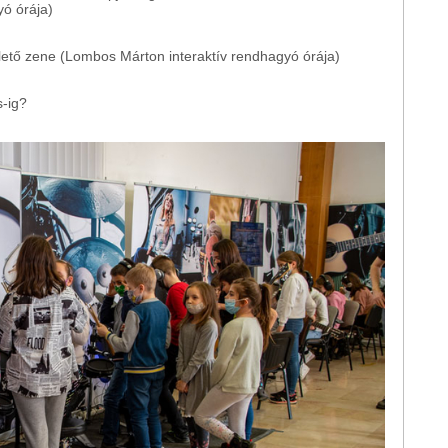
ó órája)
ető zene (Lombos Márton interaktív rendhagyó órája)
s-ig?