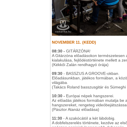
NOVEMBER 11. (KEDD)
08:30 -
GITÁRZÓNA!
A Gitárzóna előadásokon természetesen a 
kialakulása, fejlődéstörténete mellett a ze
(Kékkői Zalán rendhagyó órája)
09:30
- BASSZUS A GROOVE-okban.
Előadásunkban, játékos formában, a közö
világába.
(Takács Roland basszusgitár és Sümeghi
10:30 -
Európai népek hangszerei.
Az előadás játékos formában mutatja be a
hangszereket, rengeteg videóbejátszással
(Pásztor Atanáz előadása)
11:30
- A szakócától a két lábdobig.
A dobfelszerelés története, kezdve az el