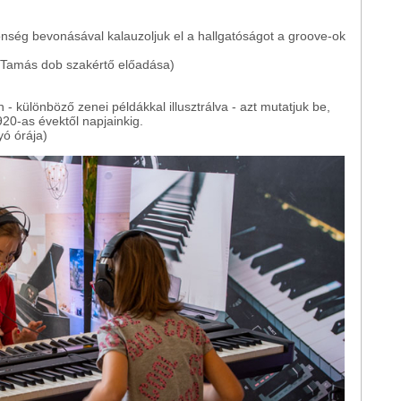
nség bevonásával kalauzoljuk el a hallgatóságot a groove-ok
 Tamás dob szakértő előadása)
- különböző zenei példákkal illusztrálva - azt mutatjuk be,
20-as évektől napjainkig.
ó órája)