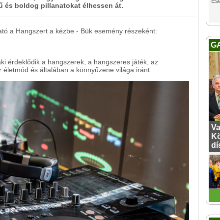
Es
 és boldog pillanatokat élhessen át.
ható a Hangszert a kézbe - Bük esemény részeként:
G
ki érdeklődik a hangszerek, a hangszeres játék, az
 életmód és általában a könnyűzene világa iránt.
Va
Kö
dí