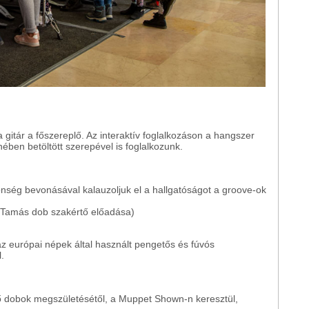
gitár a főszereplő. Az interaktív foglalkozáson a hangszer
nében betöltött szerepével is foglalkozunk.
nség bevonásával kalauzoljuk el a hallgatóságot a groove-ok
 Tamás dob szakértő előadása)
z európai népek által használt pengetős és fúvós
.
ső dobok megszületésétől, a Muppet Shown-n keresztül,