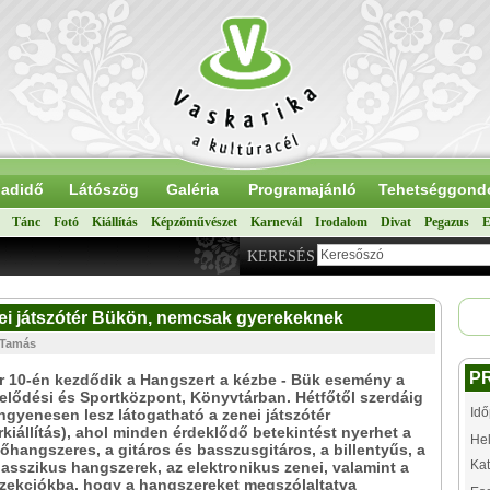
adidő
Látószög
Galéria
Programajánló
Tehetséggond
Tánc
Fotó
Kiállítás
Képzőművészet
Karnevál
Irodalom
Divat
Pegazus
E
KERESÉS
enei játszótér Bükön, nemcsak gyerekeknek
 Tamás
P
 10-én kezdődik a Hangszert a kézbe - Bük esemény a
lődési és Sportközpont, Könyvtárban. Hétfőtől szerdáig
Idő
ingyenesen lesz látogatható a zenei játszótér
kiállítás), ahol minden érdeklődő betekintést nyerhet a
Hel
őhangszeres, a gitáros és basszusgitáros, a billentyűs, a
Kat
lasszikus hangszerek, az elektronikus zenei, valamint a
szekciókba, hogy a hangszereket megszólaltatva