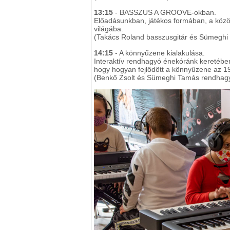
13:15
- BASSZUS A GROOVE-okban.
Előadásunkban, játékos formában, a közö
világába.
(Takács Roland basszusgitár és Sümeghi
14:15
- A könnyűzene kialakulása.
Interaktív rendhagyó énekóránk keretében 
hogy hogyan fejlődött a könnyűzene az 19
(Benkő Zsolt és Sümeghi Tamás rendhagy