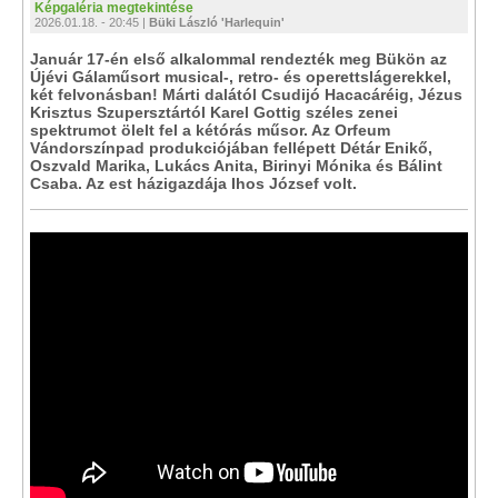
Képgaléria megtekintése
2026.01.18. - 20:45 |
Büki László 'Harlequin'
Január 17-én első alkalommal rendezték meg Bükön az
Újévi Gálaműsort musical-, retro- és operettslágerekkel,
két felvonásban! Márti dalától Csudijó Hacacáréig, Jézus
Krisztus Szupersztártól Karel Gottig széles zenei
spektrumot ölelt fel a kétórás műsor. Az Orfeum
Vándorszínpad produkciójában fellépett Détár Enikő,
Oszvald Marika, Lukács Anita, Birinyi Mónika és Bálint
Csaba. Az est házigazdája Ihos József volt.