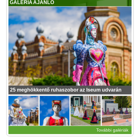
GALÉRIA AJÁNLÓ
25 meghökkentő ruhaszobor az Iseum udvarán
További galériák