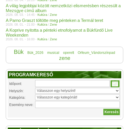
2026. 08. 04. - 18:20 -
Kultúra
/
Zene
A világ legjobbjai között nemzetközi elismerésben részesült a
Mezsgye című album
2026. 08. 03. - 14:45 -
Kultúra
/
Zene
A Parno Graszt töltötte meg pénteken a Termál teret
2026. 08. 01. - 21:00 -
Kultúra
/
Zene
A Koprive nyitotta a pénteki etnofolyamot a Bükfürdő Live
Weekenden
2026. 08. 01. - 16:00 -
Kultúra
/
Zene
Bük
Bük_2026
musical
operett
Orfeum_Vándorszínpad
zene
PROGRAMKERESŐ
Időpont:
Helyszín:
Kategória:
Esemény neve: