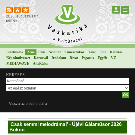
2026. augusztus 07.
péntek
Fesztiválok
Zene
Film
Színház
Színésztükör
Tánc
Fotó
Kiállítás
Képzőművészet
Karnevál
Irodalom
Divat
Pegazus
Egyéb
VZ
MEDIAWAVE
AlteRába
KERESÉS
Vissza az előző oldalra
'Csak semmi melodráma!' - Újévi Gálaműsor 2026
Bükön