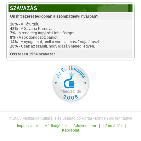
SZAVAZÁS
Ön mit szeret legjobban a szombathelyi nyárban?
10%
- A Tófürdőt.
42%
- A Savaria Karnevált.
7%
- A rengeteg fagyizási lehetőséget.
8%
- A sok gondozott parkot.
14%
- A nyugalmat, amit a város atmoszférája áraszt.
20%
- Csak az számít, hogy igazán meleg legyen.
Összesen 1954 szavazat
© 2008 Vaskarika Kulturális és Szabadidő Portál - Minden jog fenntartva
Impresszum
|
Médiaajánlat
|
Adatvédelem
|
Információk
|
Kapcsolat