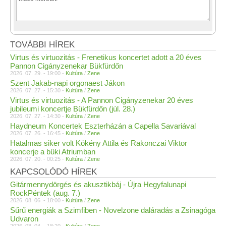
TOVÁBBI HÍREK
Virtus és virtuozitás - Frenetikus koncertet adott a 20 éves
Pannon Cigányzenekar Bükfürdőn
2026. 07. 29. - 19:00 -
Kultúra
/
Zene
Szent Jakab-napi orgonaest Jákon
2026. 07. 27. - 15:30 -
Kultúra
/
Zene
Virtus és virtuozitás - A Pannon Cigányzenekar 20 éves
jubileumi koncertje Bükfürdőn (júl. 28.)
2026. 07. 27. - 14:30 -
Kultúra
/
Zene
Haydneum Koncertek Eszterházán a Capella Savariával
2026. 07. 26. - 16:45 -
Kultúra
/
Zene
Hatalmas siker volt Kökény Attila és Rakonczai Viktor
koncerje a büki Atriumban
2026. 07. 20. - 00:25 -
Kultúra
/
Zene
KAPCSOLÓDÓ HÍREK
Gitármennydörgés és akusztikbáj - Újra Hegyfalunapi
RockPéntek (aug. 7.)
2026. 08. 06. - 18:00 -
Kultúra
/
Zene
Sűrű energiák a Szimfiben - Novelzone daláradás a Zsinagóga
Udvaron