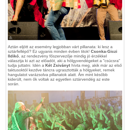
Aztán eljött az esemény legjobban várt pillanata: ki lesz a
sztárfellépő? Ez ugyanis minden évben titok!
Csonka-Giczi
Ildikó
, az rendezvény főszervezője mindig jó érzékkel
választja ki azt az előadót, aki a hölgyvendégeket a "csúcsra"
tudja juttatni. Idén a
Két Zsiványt
hívta meg, akik már az első
taktusoktól kezdve táncra ugrasztották a hölgyeket, remek
hangulatot varázsolva pillanatok alatt. Ám mint később
kiderült, nem ők voltak az egyetlen sztárvendég az este
során.