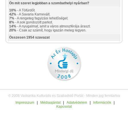
Ön mit szeret legjobban a szombathelyi nyárban?
10%
- A Tófürdőt.
42%
- A Savaria Karnevált.
7%
- A rengeteg fagyizási lehetőséget.
8%
- A sok gondozott parkot.
14%
- A nyugalmat, amit a város atmoszférája áraszt.
20%
- Csak az számít, hogy igazán meleg legyen.
Összesen 1954 szavazat
© 2008 Vaskarika Kulturális és Szabadidő Portál - Minden jog fenntartva
Impresszum
|
Médiaajánlat
|
Adatvédelem
|
Információk
|
Kapcsolat