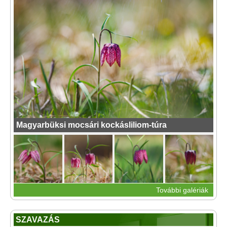
Magyarbüksi mocsári kockásliliom-túra
További galériák
SZAVAZÁS