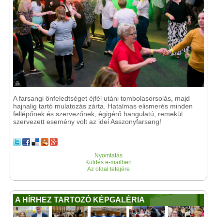
A farsangi önfeledtséget éjfél utáni tombolasorsolás, majd
hajnalig tartó mulatozás zárta. Hatalmas elismerés minden
fellépőnek és szervezőnek, égigérő hangulatú, remekül
szervezett esemény volt az idei Asszonyfarsang!
Nyomtatás
Küldés e-mailben
Az oldal tetejére
A HÍRHEZ TARTOZÓ KÉPGALÉRIA