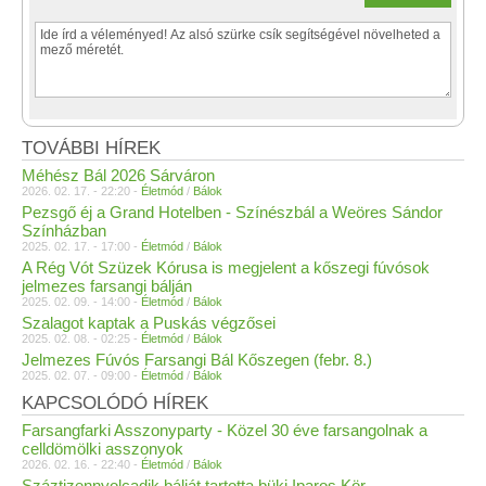
TOVÁBBI HÍREK
Méhész Bál 2026 Sárváron
2026. 02. 17. - 22:20 -
Életmód
/
Bálok
Pezsgő éj a Grand Hotelben - Színészbál a Weöres Sándor
Színházban
2025. 02. 17. - 17:00 -
Életmód
/
Bálok
A Rég Vót Szüzek Kórusa is megjelent a kőszegi fúvósok
jelmezes farsangi bálján
2025. 02. 09. - 14:00 -
Életmód
/
Bálok
Szalagot kaptak a Puskás végzősei
2025. 02. 08. - 02:25 -
Életmód
/
Bálok
Jelmezes Fúvós Farsangi Bál Kőszegen (febr. 8.)
2025. 02. 07. - 09:00 -
Életmód
/
Bálok
KAPCSOLÓDÓ HÍREK
Farsangfarki Asszonyparty - Közel 30 éve farsangolnak a
celldömölki asszonyok
2026. 02. 16. - 22:40 -
Életmód
/
Bálok
Száztizennyolcadik bálját tartotta büki Iparos Kör