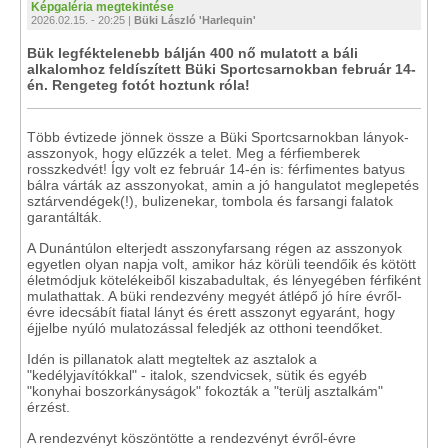
Képgaléria megtekintése
2026.02.15. - 20:25 |
Büki László 'Harlequin'
Bük legféktelenebb bálján 400 nő mulatott a báli
alkalomhoz feldíszített Büki Sportcsarnokban február 14-
én. Rengeteg fotót hoztunk róla!
Több évtizede jönnek össze a Büki Sportcsarnokban lányok-
asszonyok, hogy elűzzék a telet. Meg a férfiemberek
rosszkedvét! Így volt ez február 14-én is: férfimentes batyus
bálra várták az asszonyokat, amin a jó hangulatot meglepetés
sztárvendégek(!), bulizenekar, tombola és farsangi falatok
garantálták.
A Dunántúlon elterjedt asszonyfarsang régen az asszonyok
egyetlen olyan napja volt, amikor ház körüli teendőik és kötött
életmódjuk kötelékeiből kiszabadultak, és lényegében férfiként
mulathattak. A büki rendezvény megyét átlépő jó híre évről-
évre idecsábít fiatal lányt és érett asszonyt egyaránt, hogy
éjjelbe nyúló mulatozással feledjék az otthoni teendőket.
Idén is pillanatok alatt megteltek az asztalok a
"kedélyjavítókkal" - italok, szendvicsek, sütik és egyéb
"konyhai boszorkányságok" fokozták a "terülj asztalkám"
érzést.
A rendezvényt köszöntötte a rendezvényt évről-évre