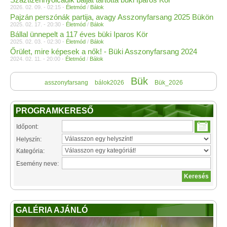
2026. 02. 09. - 02:15 -
Életmód
/
Bálok
Pajzán perszónák partija, avagy Asszonyfarsang 2025 Bükön
2025. 02. 17. - 20:30 -
Életmód
/
Bálok
Bállal ünnepelt a 117 éves büki Iparos Kör
2025. 02. 03. - 02:30 -
Életmód
/
Bálok
Őrület, mire képesek a nők! - Büki Asszonyfarsang 2024
2024. 02. 11. - 20:00 -
Életmód
/
Bálok
Bük
asszonyfarsang
bálok2026
Bük_2026
PROGRAMKERESŐ
Időpont:
Helyszín:
Kategória:
Esemény neve:
GALÉRIA AJÁNLÓ