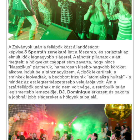
A Zsiványok után a fellépők közt állandóságot
képviselő
Spontán zenekaré
lett a főszerep, és sorjáztak az
elmúlt idők legnagyobb slágerei. A tánctér pillanatok alatt
megtelt: a hölgyeket cseppet sem zavarta, hogy nincs
"klasszikus" partnerük, hamarosan kisebb-nagyobb köröket
alkotva indult be a táncnagyüzem. A cipők lekerültek, a
sminkek leolvadtak, a bedobott frizurák "atomjaikra hulltak" - s
mindez az est legtermészetesebb velejárója volt. Ám a
sztárfellépők sorának még nem volt vége, a retróbulik talán
legismertebb lemezelője,
DJ. Dominique
érkezett és pakolta
a jobbnál jobb slágereket a hölgyek talpa alá.