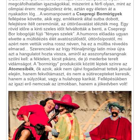
megcáfolhatatlan igazságokkal, miszerint a férfi olyan, mint az
olimpiai érem: megküzdesz érte, aztán egy életen át a
nyakadon lóg... A womanpowert a
Csepregi Bormirigyek
fellépése követte, akik egy, emlékeink által sutba dobott,
felejtésre ítélt ceremóniát, az úttörőavatást idézték meg. Egy
rövid időre a kinti szeles időt felváltották a benti, a Csepregi
Bor lobogóját fújó "fényes szelek". A humoros előadás ugyan
elvette a múltidézés élét avatószülőstől, úttörősípostól, mi
azért nem vettük volna rossz néven, ha ez a múltba révedés
elmarad... Szerencsére az Irigy Hónaljmirigy latin mixe újra
azt a hangulatot hozta vissza, amiről az asszonyfarsangnak
szólni kell: a féktelen, kicsit pikáns, de jó mederbe terelt
vidámságot. A "bormirigy" produkciók között léptek színre az
Atomcsibék
, ők azok, akik nem újévi fogadalmat tettek január
elején, hanem fekvőtámaszt, és nem a sütirecepteket keresik,
hanem a súlyzókat, vagy a hulahopp karikát. Fellépésükben
az igazi erő nemcsak az izmokban, hanem a jókedvben volt!