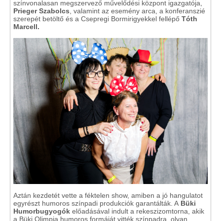
színvonalasan megszervező művelődési központ igazgatója,
Prieger Szabolcs
, valamint az esemény arca, a konferanszié
szerepét betöltő és a Csepregi Bormirigyekkel fellépő
Tóth
Marcell.
Aztán kezdetét vette a féktelen show, amiben a jó hangulatot
egyrészt humoros színpadi produkciók garantálták. A
Büki
Humorbugyogók
előadásával indult a rekeszizomtorna, akik
a Büki Olimpia humoros formáját vitték színpadra, olyan