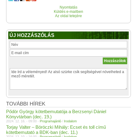
Nyomtatás
Küldés e-mailben
Az oldal tetejére
ÚJ HOZZÁSZÓLÁS
TOVÁBBI HÍREK
Pődör György kötetbemutatója a Berzsenyi Dániel
Könyvtárban (dec. 19.)
2024. 12. 16. - 09:00 -
Programajánló
/
Irodalom
Torjay Valter – Böröczki Mihály: Ecset és toll című
kötetbemutató a BDK-ban (dec. 11.)
2024. 12. 10. - 16:00 -
Programajánló
/
Irodalom