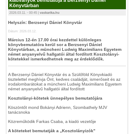
kiadványok bemutatója a Berzsenyi Dániel
Könyvtárban
2026.03.11. - 00:45 |
vaskarika.hu
Helyszín: Berzsenyi Dániel Könyvtár
Dátum: 2026.03.12.
Március 12-én 17.00 órai kezdettel különleges
könyvbemutatóra kerül sor a Berzsenyi Dániel
Könyvtárban, a müncheni Ludwig Maximilians Egyetem
német anyanyelvű hallgatói által fordított Kosztolányi-
kötetekkel ismerkedhetnek meg az érdeklődők.
A Berzsenyi Dániel Könyvtár és a Szülőföld Könyvkiadó
tisztelettel meghívja Önt, kedves családját, ismerőseit és az
irodalombarátokat a müncheni Ludwig Maximilians Egyetem
német anyanyelvű hallgatói által fordított
Kosztolányi-kötetek ünnepélyes bemutatójára
Köszöntőt mond Bokányi Adrienn, Szombathely MJV
tanácsnoka
Közreműködik Farkas Csaba, a kiadó vezetője
A köteteket bemutatják a „Kosztolányizók"