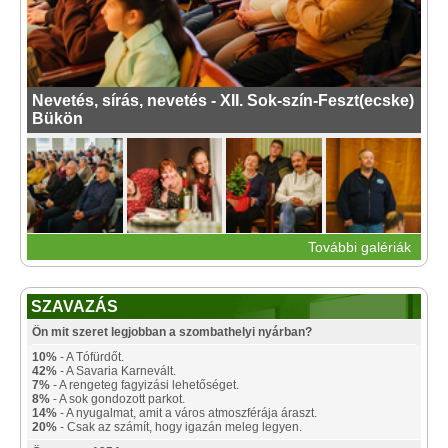
Nevetés, sírás, nevetés - XII. Sok-szín-Feszt(ecske)
Bükön
További galériák
SZAVAZÁS
Ön mit szeret legjobban a szombathelyi nyárban?
10%
- A Tófürdőt.
42%
- A Savaria Karnevált.
7%
- A rengeteg fagyizási lehetőséget.
8%
- A sok gondozott parkot.
14%
- A nyugalmat, amit a város atmoszférája áraszt.
20%
- Csak az számít, hogy igazán meleg legyen.