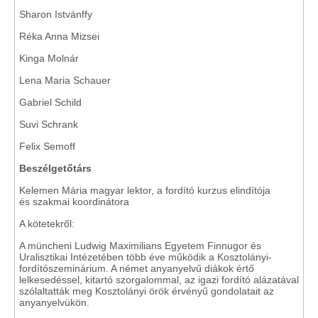
Sharon Istvánffy
Réka Anna Mizsei
Kinga Molnár
Lena Maria Schauer
Gabriel Schild
Suvi Schrank
Felix Semoff
Beszélgetőtárs
Kelemen Mária magyar lektor, a fordító kurzus elindítója
és szakmai koordinátora
A kötetekről:
A müncheni Ludwig Maximilians Egyetem Finnugor és
Uralisztikai Intézetében több éve működik a Kosztolányi-
fordítószeminárium. A német anyanyelvű diákok értő
lelkesedéssel, kitartó szorgalommal, az igazi fordító alázatával
szólaltatták meg Kosztolányi örök érvényű gondolatait az
anyanyelvükön.