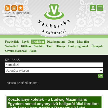
2026. augusztus 09.
vasárnap
Fesztiválok
Egyéb
Irodalom
Divatbemutató
Zene
Mozi-film
Szabadidő
Kiállítás
Színház
Tánc
Hétvége
Havi programok
Ünnepek
Savaria Karnevál
Bálok
KERESÉS
Vissza az előző oldalra
Kosztolányi-kötetek – a Ludwig Maximilians
Egyetem német anyanyelvű hallgatói által fordított