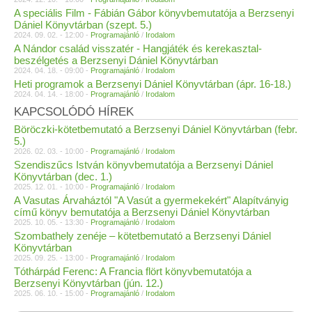
A speciális Film - Fábián Gábor könyvbemutatója a Berzsenyi
Dániel Könyvtárban (szept. 5.)
2024. 09. 02. - 12:00 -
Programajánló
/
Irodalom
A Nándor család visszatér - Hangjáték és kerekasztal-
beszélgetés a Berzsenyi Dániel Könyvtárban
2024. 04. 18. - 09:00 -
Programajánló
/
Irodalom
Heti programok a Berzsenyi Dániel Könyvtárban (ápr. 16-18.)
2024. 04. 14. - 18:00 -
Programajánló
/
Irodalom
KAPCSOLÓDÓ HÍREK
Böröczki-kötetbemutató a Berzsenyi Dániel Könyvtárban (febr.
5.)
2026. 02. 03. - 10:00 -
Programajánló
/
Irodalom
Szendiszűcs István könyvbemutatója a Berzsenyi Dániel
Könyvtárban (dec. 1.)
2025. 12. 01. - 10:00 -
Programajánló
/
Irodalom
A Vasutas Árvaháztól "A Vasút a gyermekekért" Alapítványig
című könyv bemutatója a Berzsenyi Dániel Könyvtárban
2025. 10. 05. - 13:30 -
Programajánló
/
Irodalom
Szombathely zenéje – kötetbemutató a Berzsenyi Dániel
Könyvtárban
2025. 09. 25. - 13:00 -
Programajánló
/
Irodalom
Tóthárpád Ferenc: A Francia flört könyvbemutatója a
Berzsenyi Könyvtárban (jún. 12.)
2025. 06. 10. - 15:00 -
Programajánló
/
Irodalom