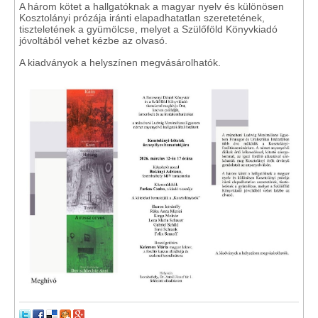
A három kötet a hallgatóknak a magyar nyelv és különösen
Kosztolányi prózája iránti elapadhatatlan szeretetének,
tiszteletének a gyümölcse, melyet a Szülőföld Könyvkiadó
jóvoltából vehet kézbe az olvasó.
A kiadványok a helyszínen megvásárolhatók.