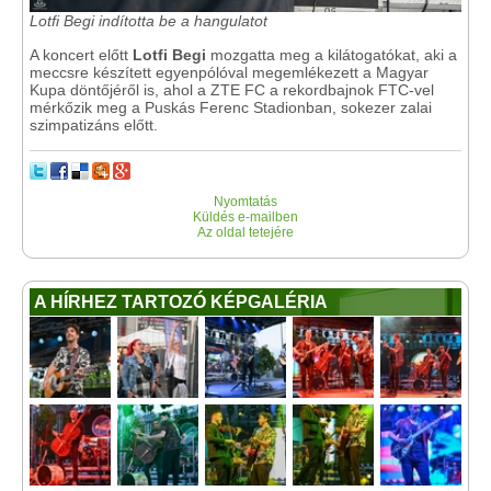
Lotfi Begi indította be a hangulatot
A koncert előtt
Lotfi Begi
mozgatta meg a kilátogatókat, aki a
meccsre készített egyenpólóval megemlékezett a Magyar
Kupa döntőjéről is, ahol a ZTE FC a rekordbajnok FTC-vel
mérkőzik meg a Puskás Ferenc Stadionban, sokezer zalai
szimpatizáns előtt.
Nyomtatás
Küldés e-mailben
Az oldal tetejére
A HÍRHEZ TARTOZÓ KÉPGALÉRIA