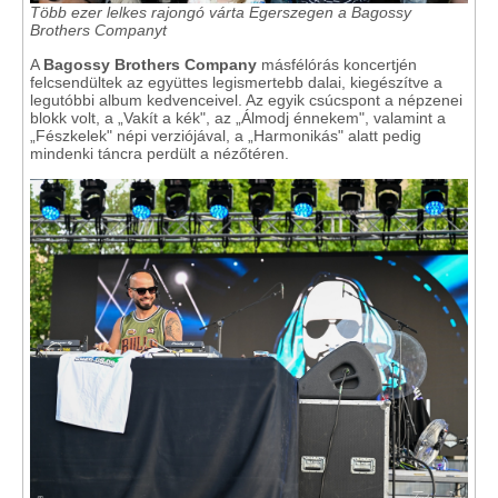
Több ezer lelkes rajongó várta Egerszegen a Bagossy
Brothers Companyt
A
Bagossy Brothers Company
másfélórás koncertjén
felcsendültek az együttes legismertebb dalai, kiegészítve a
legutóbbi album kedvenceivel. Az egyik csúcspont a népzenei
blokk volt, a „Vakít a kék", az „Álmodj énnekem", valamint a
„Fészkelek" népi verziójával, a „Harmonikás" alatt pedig
mindenki táncra perdült a nézőtéren.