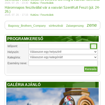
2026. 07. 25. - 23:30 -
Kultúra
/
Fesztiválok
Háromnapos fesztivállal vár a vasvári SzentKult Feszt (júl. 24-
26.)
2026. 07. 20. - 17:15 -
Kultúra
/
Fesztiválok
zene
Bagossy_Brothers_Company
sörfesztivál
Zalaegerszeg
PROGRAMKERESŐ
Időpont:
Helyszín:
Kategória:
Esemény neve:
GALÉRIA AJÁNLÓ