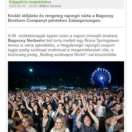
Képgaléria megtekintése
2026.05.09. - 20:00 |
Bálizs Zsuzsa
Kiváló időjárás és rengeteg rajongó várta a Bagossy
Brothers Companyt pénteken Zalaegerszegen.
A 36. születésnapját éppen ezen a napon ünneplő énekest,
Bagossy Norbert
et két torta mellett egy Bruce Springsteen
lemez is várta ajándékba, a Hegyilevegő rajongói csoport
tagjai pedig szülinapi molinóval is megemlékeztek róla; a
közönség pedig „Boldog szülinapot Norbi!"-val köszöntötte.