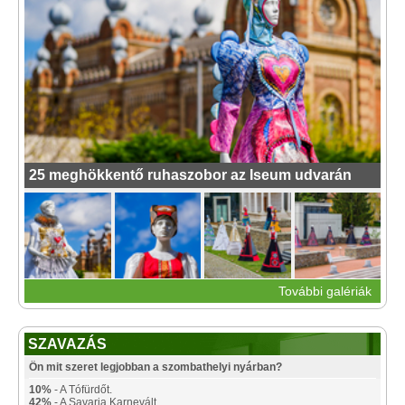
25 meghökkentő ruhaszobor az Iseum udvarán
További galériák
SZAVAZÁS
Ön mit szeret legjobban a szombathelyi nyárban?
10%
- A Tófürdőt.
42%
- A Savaria Karnevált.