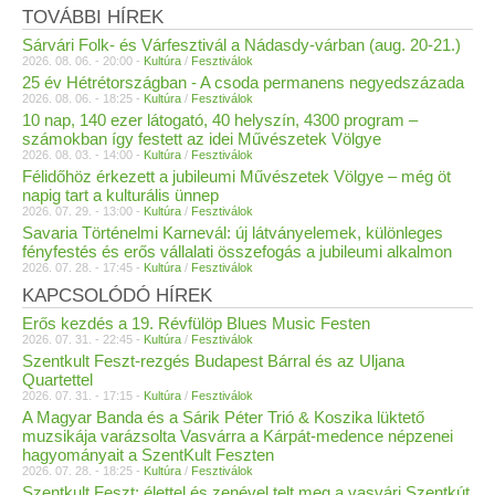
TOVÁBBI HÍREK
Sárvári Folk- és Várfesztivál a Nádasdy-várban (aug. 20-21.)
2026. 08. 06. - 20:00 -
Kultúra
/
Fesztiválok
25 év Hétrétországban - A csoda permanens negyedszázada
2026. 08. 06. - 18:25 -
Kultúra
/
Fesztiválok
10 nap, 140 ezer látogató, 40 helyszín, 4300 program –
számokban így festett az idei Művészetek Völgye
2026. 08. 03. - 14:00 -
Kultúra
/
Fesztiválok
Félidőhöz érkezett a jubileumi Művészetek Völgye – még öt
napig tart a kulturális ünnep
2026. 07. 29. - 13:00 -
Kultúra
/
Fesztiválok
Savaria Történelmi Karnevál: új látványelemek, különleges
fényfestés és erős vállalati összefogás a jubileumi alkalmon
2026. 07. 28. - 17:45 -
Kultúra
/
Fesztiválok
KAPCSOLÓDÓ HÍREK
Erős kezdés a 19. Révfülöp Blues Music Festen
2026. 07. 31. - 22:45 -
Kultúra
/
Fesztiválok
Szentkult Feszt-rezgés Budapest Bárral és az Uljana
Quartettel
2026. 07. 31. - 17:15 -
Kultúra
/
Fesztiválok
A Magyar Banda és a Sárik Péter Trió & Koszika lüktető
muzsikája varázsolta Vasvárra a Kárpát-medence népzenei
hagyományait a SzentKult Feszten
2026. 07. 28. - 18:25 -
Kultúra
/
Fesztiválok
Szentkult Feszt: élettel és zenével telt meg a vasvári Szentkút