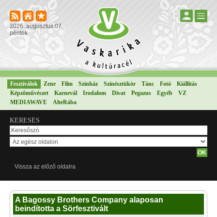
2026. augusztus 07.
péntek
Fesztiválok
Zene
Film
Színház
Színésztükör
Tánc
Fotó
Kiállítás
Képzőművészet
Karnevál
Irodalom
Divat
Pegazus
Egyéb
VZ
MEDIAWAVE
AlteRába
KERESÉS
Vissza az előző oldalra
A Bagossy Brothers Company alaposan
beindította a Sörfesztivált