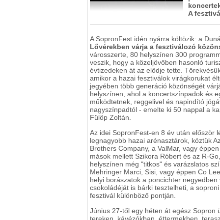
koncertek
A fesztiv
A SopronFest idén nyárra költözik: a Du
Lővérekben várja a fesztiválozó közön
városszerte, 80 helyszínen 300 programmal
veszik, hogy a közeljövőben hasonló turiszt
évtizedeken át az elődje tette. Törekvésü
amikor a hazai fesztiválok virágkorukat élt
jegyében több generáció közönségét várj
helyszínen, ahol a koncertszínpadok és 
működtetnek, reggelivel és napindító jógá
nagyszínpadtól - emelte ki 50 nappal a ka
Fülöp Zoltán.
Az idei SopronFest-en 8 év után először 
legnagyobb hazai arénasztárok, köztük Az
Brothers Company, a ValMar, vagy éppen a
mások mellett Szikora Róbert és az R-Go, 
helyszínen még "titkos" és varázslatos sz
Mehringer Marci, Sisi, vagy éppen Co Lee 
helyi borászatok a poncichter negyedben 
csokoládéját is bárki tesztelheti, a sop
fesztivál különböző pontján.
Június 27-től egy héten át egész Sopron ü
tereken, kávézókban, éttermekben, terasz