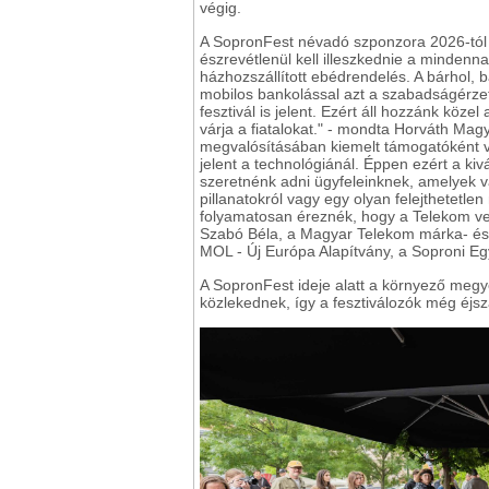
végig.
A SopronFest névadó szponzora 2026-tól
észrevétlenül kell illeszkednie a mindenn
házhozszállított ebédrendelés. A bárhol, 
mobilos bankolással azt a szabadságérzet
fesztivál is jelent. Ezért áll hozzánk köz
várja a fiatalokat." - mondta Horváth Mag
megvalósításában kiemelt támogatóként ve
jelent a technológiánál. Éppen ezért a ki
szeretnénk adni ügyfeleinknek, amelyek v
pillanatokról vagy egy olyan felejthetetlen
folyamatosan éreznék, hogy a Telekom v
Szabó Béla, a Magyar Telekom márka- és 
MOL - Új Európa Alapítvány, a Soproni Eg
A SopronFest ideje alatt a környező meg
közlekednek, így a fesztiválozók még éjs