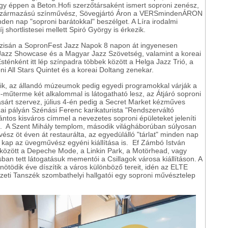
agy éppen a Beton.Hofi szerzőtársaként ismert soproni zenész,
 származású színművész, Sövegjártó Áron a VERSmindenÁRON
nden nap "soproni barátokkal" beszélget. A Líra irodalmi
j shortlistesei mellett Spiró György is érkezik.
ázisán a SopronFest Jazz Napok 8 napon át ingyenesen
Jazz Showcase és a Magyar Jazz Szövetség, valamint a koreai
sténként itt lép színpadra többek között a Helga Jazz Trió, a
i All Stars Quintet és a koreai Doltang zenekar.
ílik, az állandó múzeumok pedig egyedi programokkal várják a
-műterme két alkalommal is látogatható lesz, az Átjáró soproni
árt szervez, július 4-én pedig a Secret Market kézműves
azai pályán Szénási Ferenc karikaturista "Rendszerváltó
fántos kisváros címmel a nevezetes soproni épületeket jeleníti
al. A Szent Mihály templom, második világháborúban súlyosan
sz öt éven át restaurálta, az egyedülálló "tárlat" minden nap
et kap az üvegművész egyéni kiállítása is. Ef Zámbó István
 között a Depeche Mode, a Linkin Park, a Motörhead, vagy
ban tett látogatásuk mementói a Csillagok városa kiállításon. A
nötödik éve díszítik a város különböző tereit, idén az ELTE
eti Tanszék szombathelyi hallgatói egy soproni művésztelep