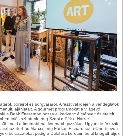
áról, borairól és sörgyáráról. A fesztivál idején a vendéglátók
menüit, ajánlatait. A gourmet programokat a világevő
 aki a Deák Étterembe hozza el kedvenc élményeit és ételeit.
remben találkozhatunk, míg Szabi a Pék a Harrer
üti majd a finomabbnál finomabb pizzákat. Ugyanide érkezik
atrixhoz Borbás Marcsi, míg Farkas Richárd séf a One Eleven
ki borászatokat pedig a Dűlőtúra keretein belül látogathatjuk