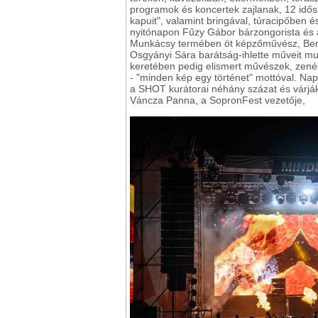
programok és koncertek zajlanak, 12 idősz
kapuit", valamint bringával, túracipőben é
nyitónapon Fűzy Gábor bárzongorista és 
Munkácsy termében öt képzőművész, Berec
Osgyányi Sára barátság-ihlette műveit mu
keretében pedig elismert művészek, zenésze
- "minden kép egy történet" mottóval. Nap
a SHOT kurátorai néhány százat és várják a
Váncza Panna, a SopronFest vezetője,