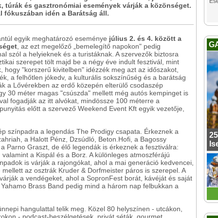
Es
, túrák és gasztronómiai események várják a közönséget.
ál fókuszában idén a Barátság áll.
nántúl egyik meghatározó eseménye
július 2. és 4. között a
G
séget
, az ezt megelőző „bemelegítő napokon" pedig
 szól a helyieknek és a turistáknak. A szervezők biztosra
ikai szerepet tölt majd be a négy éve indult fesztivál, mint
k, hogy "korszerű kivitelben" idézzék meg azt az időszakot,
ék, a felhőtlen jókedv, a kulturális sokszínűség és a barátság
ák a Lővérekben az erdő közepén elterülő csodaszép
egy 30 méter magas "csúszda" mellett még autós kempinget is
val fogadják az itt alvókat, mindössze 100 méterre a
punyitás előtt a szervező Weekend Event Kft egyik vezetője,
lép színpadra a legendás The Prodigy csapata. Érkeznek a
25
ahriah, a Halott Pénz, Dzsúdló, Beton.Hofi, a Bagossy
Is
 Parno Graszt, de élő legendák is érkeznek a fesztiválra:
valamint a Kispál és a Borz. A különleges atmoszférájú
ínpadok is várják a rajongókat, ahol a mai generáció kedvencei,
mellett az osztrák Kruder & Dorfmeister páros is szerepel. A
várják a vendégeket, ahol a SopronFest borát, kávéját és saját
roni Yahamo Brass Band pedig mind a három nap felbukkan a
nnepi hangulattal telik meg. Közel 80 helyszínen - utcákon,
okon - podcast-beszélgetések, privát séták, gourmet