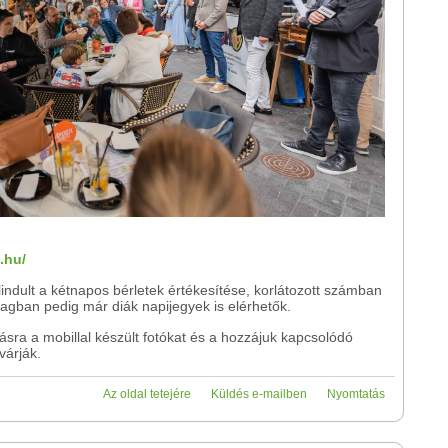
.hu/
dult a kétnapos bérletek értékesítése, korlátozott számban
ban pedig már diák napijegyek is elérhetők.
ásra a mobillal készült fotókat és a hozzájuk kapcsolódó
várják.
Az oldal tetejére
Küldés e-mailben
Nyomtatás