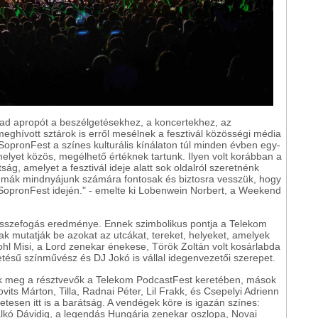
 ad apropót a beszélgetésekhez, a koncertekhez, az
hívott sztárok is erről mesélnek a fesztivál közösségi média
 SopronFest a színes kulturális kínálaton túl minden évben egy-
melyet közös, megélhető értéknek tartunk. Ilyen volt korábban a
g, amelyet a fesztivál ideje alatt sok oldalról szeretnénk
témák mindnyájunk számára fontosak és biztosra vesszük, hogy
a SopronFest idején." - emelte ki Lobenwein Norbert, a Weekend
sszefogás eredménye. Ennek szimbolikus pontja a Telekom
ak mutatják be azokat az utcákat, tereket, helyeket, amelyek
hl Misi, a Lord zenekar énekese, Török Zoltán volt kosárlabda
tésű színművész és DJ Jokó is vállal idegenvezetői szerepet.
ak meg a résztvevők a Telekom PodcastFest keretében, mások
vits Márton, Tilla, Radnai Péter, Lil Frakk, és Csepelyi Adrienn
etesen itt is a barátság. A vendégek köre is igazán színes:
salkó Dávidig, a legendás Hungária zenekar oszlopa, Novai