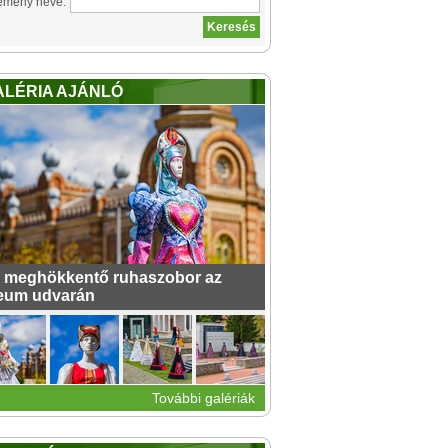
emény neve:
ALÉRIA AJÁNLÓ
 meghökkentő ruhaszobor az
eum udvarán
További galériák