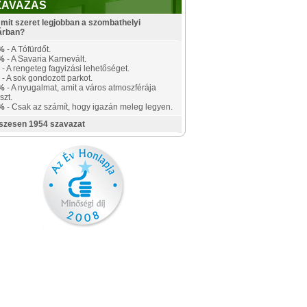
ZAVAZÁS
mit szeret legjobban a szombathelyi
árban?
%
- A Tófürdőt.
%
- A Savaria Karnevált.
- A rengeteg fagyizási lehetőséget.
- A sok gondozott parkot.
%
- A nyugalmat, amit a város atmoszférája
szt.
%
- Csak az számít, hogy igazán meleg legyen.
szesen 1954 szavazat