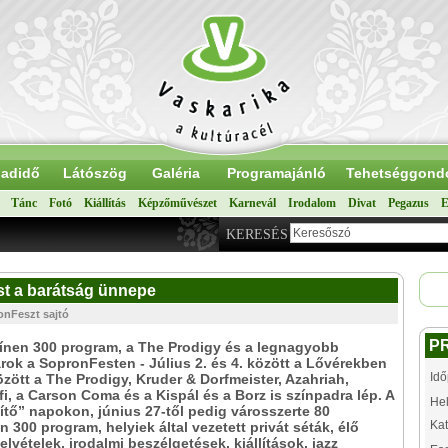
adidő
Látószög
Galéria
Programajánló
Tehetséggond
Tánc
Fotó
Kiállítás
Képzőművészet
Karnevál
Irodalom
Divat
Pegazus
E
KERESÉS
st a barátság ünnepe
onFeszt sajtó
P
ínen 300 program, a The Prodigy és a legnagyobb
rok a SopronFesten - Július 2. és 4. között a Lővérekben
Idő
zött a The Prodigy, Kruder & Dorfmeister, Azahriah,
i, a Carson Coma és a Kispál és a Borz is színpadra lép. A
Hel
tő” napokon, június 27-től pedig városszerte 80
Kat
n 300 program, helyiek által vezetett privát séták, élő
elvételek, irodalmi beszélgetések, kiállítások, jazz