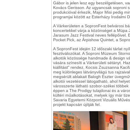
Gábor is jelen lesz egy beszélgetésen, v
Kovács Gerisson. Az ugyancsak soproni
produkcióval érkezik, Major Misi pedig mi
programjai között az Esterházy Irodalmi Dí
A Várkerületen a SopronFest belvárosi b
koncertekkel várja a közönséget a Müpa 
Jarasum Jazz Festival neves fellépőivel. E
Pocket Pick, az Árpishow Quintet, a Sopron
A SopronFest idején 12 időszaki tárlat ny
fesztiválozókat. A Soproni Múzeum Storno
alkotók közössége handmade & design vás
vására színesíti a Várkerületi sétányt. H
kiállítást" rendez, Kocsis Zsuzsanna Kaci
meg különleges látványvilágú tus rajzaiv
megsérült ablakait Balogh Eszter üvegművé
alkotói vezetéssel látogatható, ahol hely
városszerte látható szobor-székei többek
éppen a The Prodigy tulajdonai és a város
kültéri műalkotásokat, melyek így már tize
Savaria Egyetemi Központ Vizuális Művész
projekt kapcsán újítják fel.