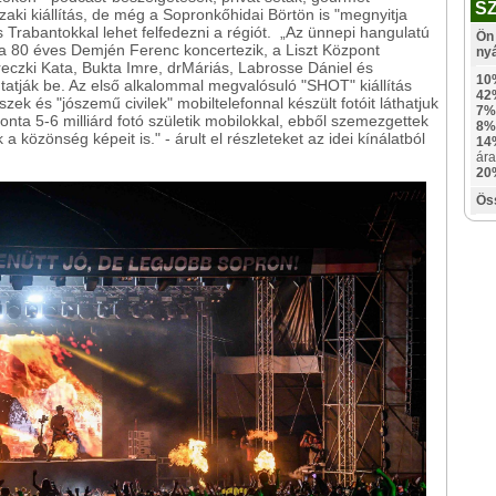
S
aki kiállítás, de még a Sopronkőhidai Börtön is "megnyitja
s Trabantokkal lehet felfedezni a régiót. „Az ünnepi hangulatú
Ön 
a 80 éves Demjén Ferenc koncertezik, a Liszt Központ
ny
zki Kata, Bukta Imre, drMáriás, Labrosse Dániel és
10
tatják be. Az első alkalommal megvalósuló "SHOT" kiállítás
42
k és "jószemű civilek" mobiltelefonnal készült fotóit láthatjuk
7%
onta 5-6 milliárd fotó születik mobilokkal, ebből szemezgettek
8%
 közönség képeit is." - árult el részleteket az idei kínálatból
14
ára
20
Ös