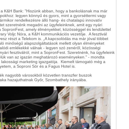
 a K&H Bank: "Hiszünk abban, hogy a bankolásnak ma már
apokhoz: legyen könnyű és gyors, mint a gyorséttermi vagy
bármikor rendelkezésre álló hang- és chatalapú innovatív
et szeretnénk megadni az ügyfeleinknek, amit egy nyári
el a SopronFest, amely élményekkel, közösséggel és lendülettel
yary Voljc Nóra, a K&H kommunikációs vezetője. A fesztivál
sz részt a Telekom is. „A kapcsolódás ma már jóval többet
váló minőségű alapszolgáltatások mellett olyan élményeket
alódi emlékekké válnak - legyen szó zenéről, közösségi
 nyári fesztiválról, mint a SopronFest. Szeretnénk, ha ügyfeleink
elük van az igazán meghatározó eseményeken." - mondta
lakossági marketing igazgatója. Kiemelt támogató még a
yetem, a Soproni Sör és a Fagus Hotel is.
yék nagyobb városokból közvetlen transzfer buszok
zaka hazajuthatnak Győr, Szombathely irányába.