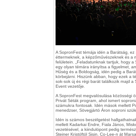
A SopronFest témája idén a Barátság, ez
éttermeknek, a képzőművészeknek és a meg
felületein. „Feladatunknak tartjuk, hogy a
egy olyan témára irányítsa a figyelmet, a
Hűség és a Boldogság, idén pedig a Barátsá
körbejárni. Hiszünk abban, hogy ezek a 
sok-sok új és régi barát találkozik majd 
Event vezetője.
A SopronFest megvalósulása közösségi ö
Privát Séták program, ahol ismert soproni
számukra fontosak. Idén mások mellett Po
menedzser, Sövegjártó Áron soproni szüle
Idén is számos beszélgetést hallgathatn
mellett Kadarkai Endre, Fiala János, Misko
vezetésével, a kiindulópont pedig termész
Steiner Kristóftól Sisin, Co-Lee-n át Mar