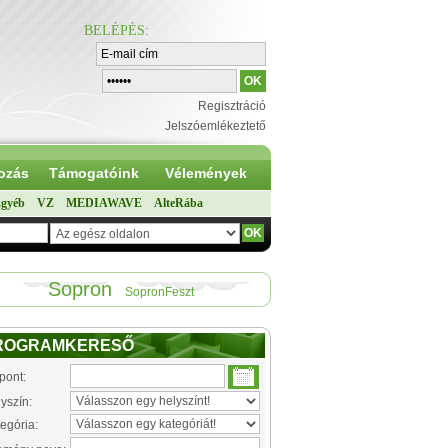
BELÉPÉS
:
Regisztráció
Jelszóemlékeztető
ozás
Támogatóink
Vélemények
gyéb
VZ
MEDIAWAVE
AlteRába
Sopron
SopronFeszt
ROGRAMKERESŐ
pont:
yszín:
egória: