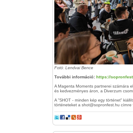
Fotó: Lendvai Bence
További információ:
https://sopronfest
A Magenta Moments partnerei számára elin
és kedvezményes áron, a Diverzum csomag
A "SHOT - minden kép egy történet" kiállít
történeteket a shot@sopronfest.hu címre 