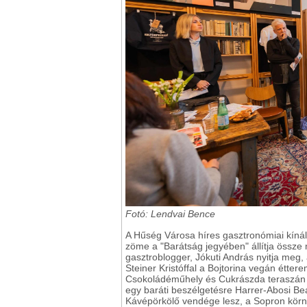
Fotó: Lendvai Bence
A Hűség Városa híres gasztronómiai kínálat
zöme a "Barátság jegyében" állítja össze 
gasztroblogger, Jókuti András nyitja meg,
Steiner Kristóffal a Bojtorina vegán étte
Csokoládéműhely és Cukrászda teraszán s
egy baráti beszélgetésre Harrer-Abosi Be
Kávépörkölő vendége lesz, a Sopron környé