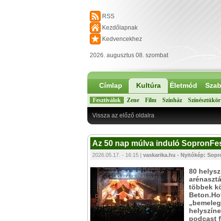
RSS
Kezdőlapnak
Kedvencekhez
2026. augusztus 08. szombat
Címlap
Kultúra
Életmód
Szab
Fesztiválok
Zene
Film
Színház
Színésztükör
Vissza az előző oldalra
Az 50 nap múlva induló SopronFe
2026.05.17. - 16:15 |
vaskarika.hu - Nyitókép: Sopr
80 helysz
arénasztá
többek kö
Beton.Hof
„bemelegí
helyszíne
podcast f