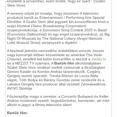
közelebb a szívemhez, ezért örülök, hogy ez nyert." (Szabó
Stein Imre)
A verseny súlyát jól mutatja, hogy összesen 4 televíziós
produkció került az Entertainment / Performing Arts Special
Döntőbe. A Szabó Stein által jegyzett két koncertfilmen kívül a
svájci köztévé (Swiss Broadcasting Corporation)
szuperprodukciója, a Eurovision Song Contest 2025 in Basel
(Eurovíziós Dalfesztivál) és egy angol szuperprodukció, az Big
Night Of Musicals by The National Lottery (Angol Nemzeti
Lottó Musical Show) versenyzett a díjakért.
A fesztivál jelentős nemzetközi érdeklődést vonzott: összes
nagy koncertjét élőben közvetítette az amerikai The Violin
Channel, emellett két külön koncertfilm is készült a
medici.tv
és a MEZZO TV számára. A
Bartók-film
alkotóstábjában
Szabó-Stein Imre rendező mellett osztoznak a dicsőségben
Gémes Katalin és Komlós András társrendezők, Czigány
Gergely vezető operatőr, Trenka Márton és Lecza Attila
vágók, Tóth Ibolya és Bárány Gusztáv zenei rendezők és a
Lakatos Gergely társ-producer által vezetett Zeneakadémia
AVISO Stúdiója.
Főszereplője maga a zenekar, a Concerto Budapest és Keller
András művészeti vezető, hegedűművész, karmester, aki mint
alkotó is jegyzi a filmes-televíziós sikert.
Bartók film: