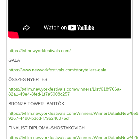
https://tvf.newyorkfestivals.com/
GÁLA
https://www.newyorkfestivals.com/storytellers-gala
ÖSSZES NYERTES
https://tvfilm.newyorkfestivals.com/winners/List/618f766a-
82a1-49e4-8fed-1f7a5008c257
BRONZE TOWER- BARTÓK
https://tvfilm.newyorkfestivals.com/Winners/WinnerDetailsNew/8e9
9267-4490-b3cd-f795246075cf
FINALIST DIPLOMA -SHOSTAKOVICH
https://tvfilm.newyorkfestivals.com/Winners/WinnerDetailsNew/42