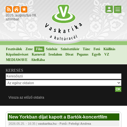
2026. augusztus 08.
szombat
Fesztiválok
Zene
Film
Színház
Színésztükör
Tánc
Fotó
Kiállítás
Képzőművészet
Karnevál
Irodalom
Divat
Pegazus
Egyéb
VZ
MEDIAWAVE
AlteRába
KERESÉS
Vissza az előző oldalra
New Yorkban díjat kapott a Bartók-koncertfilm
2026.05.25. - 16:35 |
vaskarika.hu - Fotó: Felvégi Andrea