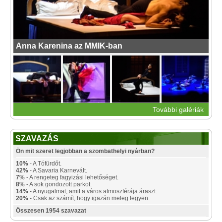
Anna Karenina az MMIK-ban
További galériák
SZAVAZÁS
Ön mit szeret legjobban a szombathelyi nyárban?
10%
- A Tófürdőt.
42%
- A Savaria Karnevált.
7%
- A rengeteg fagyizási lehetőséget.
8%
- A sok gondozott parkot.
14%
- A nyugalmat, amit a város atmoszférája áraszt.
20%
- Csak az számít, hogy igazán meleg legyen.
Összesen 1954 szavazat