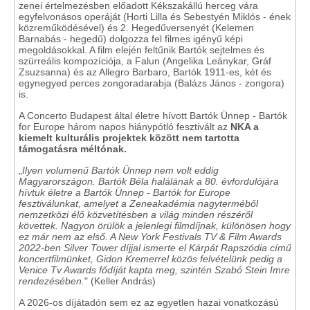
zenei értelmezésben előadott Kékszakállú herceg vára
egyfelvonásos operáját (Horti Lilla és Sebestyén Miklós - ének
közreműködésével) és 2. Hegedűversenyét (Kelemen
Barnabás - hegedű) dolgozza fel filmes igényű képi
megoldásokkal. A film elején feltűnik Bartók sejtelmes és
szürreális kompozíciója, a Falun (Angelika Leánykar, Gráf
Zsuzsanna) és az Allegro Barbaro, Bartók 1911-es, két és
egynegyed perces zongoradarabja (Balázs János - zongora)
is.
A Concerto Budapest által életre hívott Bartók Ünnep - Bartók
for Europe három napos hiánypótló fesztivált az
NKA a
kiemelt kulturális projektek között nem tartotta
támogatásra méltónak.
„
Ilyen volumenű Bartók Ünnep nem volt eddig
Magyarországon. Bartók Béla halálának a 80. évfordulójára
hívtuk életre a Bartók Ünnep - Bartók for Europe
fesztiválunkat, amelyet a Zeneakadémia nagyterméből
nemzetközi élő közvetítésben a világ minden részéről
követtek. Nagyon örülök a jelenlegi filmdíjnak, különösen hogy
ez már nem az első. A New York Festivals TV & Film Awards
2022-ben Silver Tower díjjal ismerte el Kárpát Rapszódia című
koncertfilmünket, Gidon Kremerrel közös felvételünk pedig a
Venice Tv Awards fődíját kapta meg, szintén Szabó Stein Imre
rendezésében.
" (Keller András)
A 2026-os díjátadón sem ez az egyetlen hazai vonatkozású