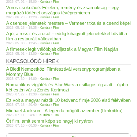
2026. 07. 02. - 15:00 -
Kultúra
/
Film
Vörös csokoládé: Félelem, remény és zsarnokság – egy
megrázó történet országos tévépremieren
2026. 06. 23. - 13:20 -
Kultúra
/
Film
A csendes jelenetek mestere – Vermeer titka és a csend képei
2026. 05. 25. - 18:35 -
Kultúra
/
Film
A jó, a rossz és a csúf – eddig kihagyott jelenetekkel bővült a
film a restaurált változatban
2026. 05. 08. - 13:45 -
Kultúra
/
Film
A filmesek legkiválóbbjait díjazták a Magyar Film Napján
2026. 05. 01. - 13:00 -
Kultúra
/
Film
KAPCSOLÓDÓ HÍREK
A Bledi Nemzetközi Filmfesztivál versenyprogramjában a
Mommy Blue
2026. 07. 30. - 14:00 -
Kultúra
/
Film
Romantikus vígjáték és Star Wars a csillagos ég alatt – újabb
két estén vár a Zenés Kertmozi
2026. 07. 27. - 13:30 -
Kultúra
/
Film
Ez volt a magyar nézők 10 kedvenc filmje 2026 első félévében
2026. 07. 16. - 20:40 -
Kultúra
/
Film
Michael Jackson – A legenda mögött az ember (filmkritika)
2026. 07. 11. - 14:40 -
Kultúra
/
Film
Öt film, amit semmiképp se hagyj ki nyáron
2026. 07. 10. - 00:30 -
Kultúra
/
Film