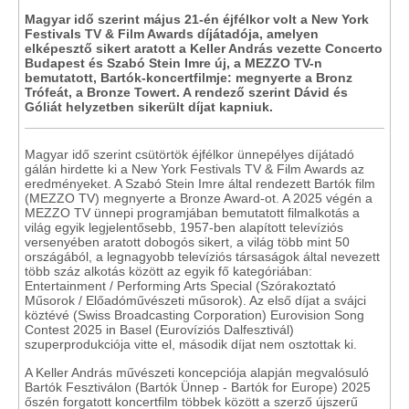
Magyar idő szerint május 21-én éjfélkor volt a New York
Festivals TV & Film Awards díjátadója, amelyen
elképesztő sikert aratott a Keller András vezette Concerto
Budapest és Szabó Stein Imre új, a MEZZO TV-n
bemutatott, Bartók-koncertfilmje: megnyerte a Bronz
Trófeát, a Bronze Towert. A rendező szerint Dávid és
Góliát helyzetben sikerült díjat kapniuk.
Magyar idő szerint csütörtök éjfélkor ünnepélyes díjátadó
gálán hirdette ki a New York Festivals TV & Film Awards az
eredményeket. A Szabó Stein Imre által rendezett Bartók film
(MEZZO TV) megnyerte a Bronze Award-ot. A 2025 végén a
MEZZO TV ünnepi programjában bemutatott filmalkotás a
világ egyik legjelentősebb, 1957-ben alapított televíziós
versenyében aratott dobogós sikert, a világ több mint 50
országából, a legnagyobb televíziós társaságok által nevezett
több száz alkotás között az egyik fő kategóriában:
Entertainment / Performing Arts Special (Szórakoztató
Műsorok / Előadóművészeti műsorok). Az első díjat a svájci
köztévé (Swiss Broadcasting Corporation) Eurovision Song
Contest 2025 in Basel (Eurovíziós Dalfesztivál)
szuperprodukciója vitte el, második díjat nem osztottak ki.
A Keller András művészeti koncepciója alapján megvalósuló
Bartók Fesztiválon (Bartók Ünnep - Bartók for Europe) 2025
őszén forgatott koncertfilm többek között a szerző újszerű