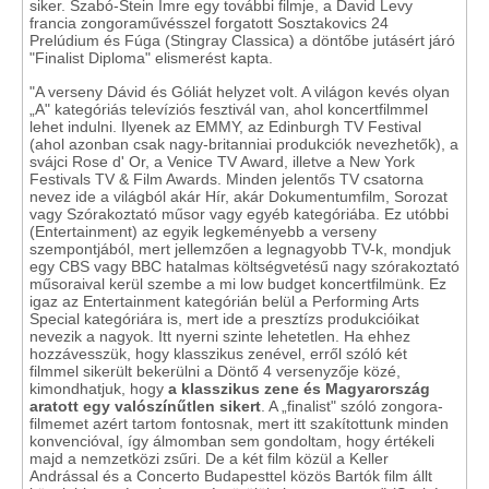
siker. Szabó-Stein Imre egy további filmje, a David Levy
francia zongoraművésszel forgatott Sosztakovics 24
Prelúdium és Fúga (Stingray Classica) a döntőbe jutásért járó
"Finalist Diploma" elismerést kapta.
"A verseny Dávid és Góliát helyzet volt. A világon kevés olyan
„A" kategóriás televíziós fesztivál van, ahol koncertfilmmel
lehet indulni. Ilyenek az EMMY, az Edinburgh TV Festival
(ahol azonban csak nagy-britanniai produkciók nevezhetők), a
svájci Rose d' Or, a Venice TV Award, illetve a New York
Festivals TV & Film Awards. Minden jelentős TV csatorna
nevez ide a világból akár Hír, akár Dokumentumfilm, Sorozat
vagy Szórakoztató műsor vagy egyéb kategóriába. Ez utóbbi
(Entertainment) az egyik legkeményebb a verseny
szempontjából, mert jellemzően a legnagyobb TV-k, mondjuk
egy CBS vagy BBC hatalmas költségvetésű nagy szórakoztató
műsoraival kerül szembe a mi low budget koncertfilmünk. Ez
igaz az Entertainment kategórián belül a Performing Arts
Special kategóriára is, mert ide a presztízs produkcióikat
nevezik a nagyok. Itt nyerni szinte lehetetlen. Ha ehhez
hozzávesszük, hogy klasszikus zenével, erről szóló két
filmmel sikerült bekerülni a Döntő 4 versenyzője közé,
kimondhatjuk, hogy
a klasszikus zene és Magyarország
aratott egy valószínűtlen sikert
. A „finalist" szóló zongora-
filmemet azért tartom fontosnak, mert itt szakítottunk minden
konvencióval, így álmomban sem gondoltam, hogy értékeli
majd a nemzetközi zsűri. De a két film közül a Keller
Andrással és a Concerto Budapesttel közös Bartók film állt