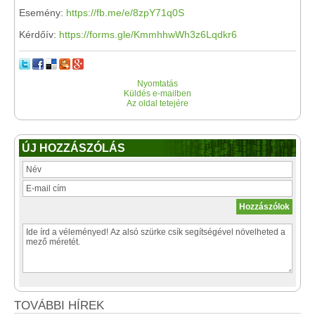
Esemény:
https://fb.me/e/8zpY71q0S
Kérdőív:
https://forms.gle/KmmhhwWh3z6Lqdkr6
Nyomtatás
Küldés e-mailben
Az oldal tetejére
ÚJ HOZZÁSZÓLÁS
TOVÁBBI HÍREK