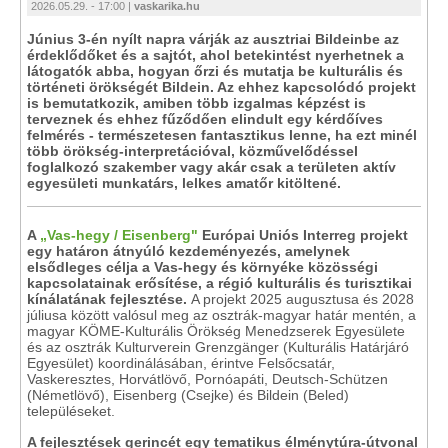
2026.05.29. - 17:00 |
vaskarika.hu
Június 3-én nyílt napra várják az ausztriai Bildeinbe az
érdeklődőket és a sajtót, ahol betekintést nyerhetnek a
látogatók abba, hogyan őrzi és mutatja be kulturális és
történeti örökségét Bildein. Az ehhez kapcsolódó projekt
is bemutatkozik, amiben több izgalmas képzést is
terveznek és ehhez fűződően elindult egy kérdőíves
felmérés - természetesen fantasztikus lenne, ha ezt minél
több örökség-interpretációval, közművelődéssel
foglalkozó szakember vagy akár csak a területen aktív
egyesületi munkatárs, lelkes amatőr kitöltené.
A
„Vas-hegy / Eisenberg"
Európai Uniós Interreg projekt
egy határon átnyúló kezdeményezés, amelynek
elsődleges célja a Vas-hegy és környéke közösségi
kapcsolatainak erősítése, a régió kulturális és turisztikai
kínálatának fejlesztése.
A projekt 2025 augusztusa és 2028
júliusa között valósul meg az osztrák-magyar határ mentén, a
magyar KÖME-Kulturális Örökség Menedzserek Egyesülete
és az osztrák Kulturverein Grenzgänger (Kulturális Határjáró
Egyesület) koordinálásában, érintve Felsőcsatár,
Vaskeresztes, Horvátlövő, Pornóapáti, Deutsch-Schützen
(Németlövő), Eisenberg (Csejke) és Bildein (Beled)
településeket.
A fejlesztések gerincét egy tematikus élménytúra-útvonal