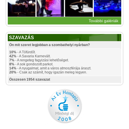
További galériák
SZAVAZÁS
Ön mit szeret legjobban a szombathelyi nyárban?
10%
- A Tófürdőt.
42%
- A Savaria Karnevált.
7%
- A rengeteg fagyizási lehetőséget.
8%
- A sok gondozott parkot.
14%
- A nyugalmat, amit a város atmoszférája áraszt.
20%
- Csak az számít, hogy igazán meleg legyen.
Összesen 1954 szavazat