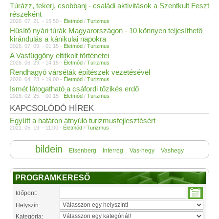
Túrázz, tekerj, csobbanj - családi aktivitások a Szentkult Feszt
részeként
2026. 07. 21. - 15:50 -
Életmód
/
Turizmus
Hűsítő nyári túrák Magyarországon - 10 könnyen teljesíthető
kirándulás a kánikulai napokra
2026. 07. 09. - 01:15 -
Életmód
/
Turizmus
A Vasfüggöny eltitkolt történetei
2026. 06. 29. - 14:15 -
Életmód
/
Turizmus
Rendhagyó várséták építészek vezetésével
2026. 04. 23. - 19:00 -
Életmód
/
Turizmus
Ismét látogatható a csáfordi tőzikés erdő
2026. 02. 25. - 00:15 -
Életmód
/
Turizmus
KAPCSOLÓDÓ HÍREK
Együtt a határon átnyúló turizmusfejlesztésért
2021. 05. 19. - 11:00 -
Életmód
/
Turizmus
bildein
Eisenberg
Interreg
Vas-hegy
Vashegy
PROGRAMKERESŐ
Időpont:
Helyszín:
Kategória: