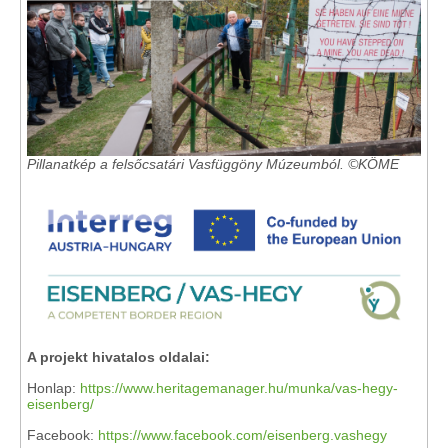
Pillanatkép a felsőcsatári Vasfüggöny Múzeumból. ©KÖME
A projekt hivatalos oldalai:
Honlap:
https://www.heritagemanager.hu/munka/vas-hegy-
eisenberg/
Facebook:
https://www.facebook.com/eisenberg.vashegy