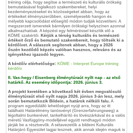
tréning célja, hogy segítse a természeti és kulturális örökség
bemutatásával foglalkozó szakembereket, helyi
kezdeményezéseket és közösségeket abban, hogy az
értékeiket élményszerűbben, személyesebb hangon és
mélyebb kapcsolódást elősegítő módon tudják közvetíteni. A
megszerzett ismeretek bármilyen örökségi helyszínen azonnal
alkalmazhatóak. A képzést egy felméréssel készítik elő a
KÖME szakértői.
Kérjük a térség kulturális és természeti
értékeit őrző és bemutató szakembereit, hogy töltsék ki a
kérdőívet. A válaszok segítenek abban, hogy a 2026
őszén kezdődő képzés valóban hasznos, releváns és az
igényekhez igazodó legyen.
A kérdőív elérhetősége:
KÖME - Interpret Europe tréning
kérdőív
II.
Vas-hegy / Eisenberg élménytúraút nyílt nap - az első
határkő. Az esemény időpontja: 2026. június 3.
A projekt keretében a következő két évben megvalósuló
élménytúraút első nyílt napja 2026. június 3-án lesz, mely
során bemutatkozik Bildein, a határok nélküli falu
.
A
program egyedülálló lehetőséget nyújt arra, hogy az itt
található Határélmény tanösvényt (Grenzerfahrungsweg) a
légoltalmi bunkerével, tankelhárító és lövészárkával és a valós
méretű Vasfüggöny-modelljével együtt rendhagyó módon
járják be a résztvevők. A sétavezetők a bildeini Kulturális
Határjáró Egyesület tagjai lesznek, akik annak idején maguk is