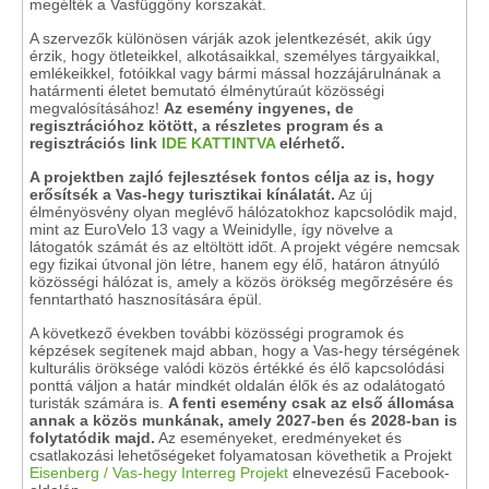
megélték a Vasfüggöny korszakát.
A szervezők különösen várják azok jelentkezését, akik úgy
érzik, hogy ötleteikkel, alkotásaikkal, személyes tárgyaikkal,
emlékeikkel, fotóikkal vagy bármi mással hozzájárulnának a
határmenti életet bemutató élménytúraút közösségi
megvalósításához!
Az esemény ingyenes, de
regisztrációhoz kötött, a részletes program és a
regisztrációs link
IDE KATTINTVA
elérhető
.
A projektben zajló fejlesztések fontos célja az is, hogy
erősítsék a Vas-hegy turisztikai kínálatát.
Az új
élményösvény olyan meglévő hálózatokhoz kapcsolódik majd,
mint az EuroVelo 13 vagy a Weinidylle, így növelve a
látogatók számát és az eltöltött időt. A projekt végére nemcsak
egy fizikai útvonal jön létre, hanem egy élő, határon átnyúló
közösségi hálózat is, amely a közös örökség megőrzésére és
fenntartható hasznosítására épül.
A következő években további közösségi programok és
képzések segítenek majd abban, hogy a Vas-hegy térségének
kulturális öröksége valódi közös értékké és élő kapcsolódási
ponttá váljon a határ mindkét oldalán élők és az odalátogató
turisták számára is.
A fenti esemény csak az első állomása
annak a közös munkának, amely 2027-ben és 2028-ban is
folytatódik majd.
Az eseményeket, eredményeket és
csatlakozási lehetőségeket folyamatosan követhetik a Projekt
Eisenberg / Vas-hegy Interreg Projekt
elnevezésű Facebook-