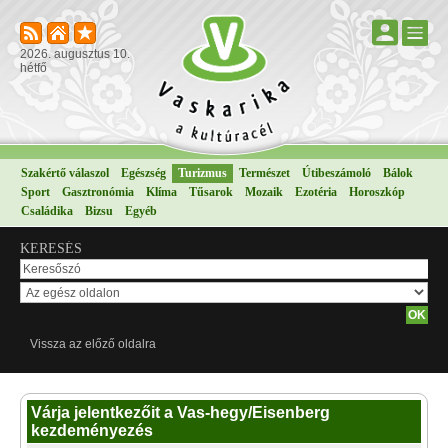
2026. augusztus 10.
hétfő
Szakértő válaszol
Egészség
Turizmus
Természet
Útibeszámoló
Bálok
Sport
Gasztronómia
Klíma
Tűsarok
Mozaik
Ezotéria
Horoszkóp
Családika
Bizsu
Egyéb
KERESÉS
Vissza az előző oldalra
Várja jelentkezőit a Vas-hegy/Eisenberg
kezdeményezés