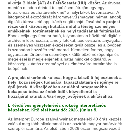
alkotja Bildein (AT) és Felsőcsatár (HU) között.
Az útvonal
mentén minden érintett településen létrejön egy-egy
túraállomás és „határemlékmű" a helyi lakók bevonásával. A
látogatók tájékozódását háromnyelvű (magyar, német, angol)
digitális túravezető applikáció segíti majd. Továbbá
a projekt
részeként közösségi kutatás indul a térség személyes
emlékeinek, történeteinek és helyi tudásának feltárására.
Ennek célja egy fenntartható, folyamatosan bővíthető digitális
archívum létrehozása, amely fotókat, audiovizuális anyagokat
és személyes visszaemlékezéseket gyűjt össze, és a jövőben
is szabadon hozzáférhető marad. Kiemelten fontos, hogy
ugyanazon történelmi események különböző nézőpontjai és
megélései is megjelenjenek a határ mindkét oldaláról. A
közösségi kutatás eredményei az élménytúra tartalmába is
beépülnek.
A projekt sikerének kulcsa, hogy a készülő fejlesztések a
helyi közösségek tudására, tapasztalataira és igényeire
épüljenek. A közeljövőben
az alábbi programokba
bekapcsolódva az érdeklődők közvetlenül is
hozzájárulhatnak a Vas-hegy jövőjének alakításához.
I.
Kérdőíves igényfelmérés örökséginterpretációs
képzéshez. Kitöltési határidő: 2026. június 5.
Az Interpret Europe szabványainak megfelelő 40 órás képzés
valósul meg több alkalommal is az osztrák-magyar határvidék
szereplői számára. Az első ízben 2026 őszén megszervezett