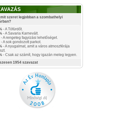
ZAVAZÁS
mit szeret legjobban a szombathelyi
árban?
%
- A Tófürdőt.
%
- A Savaria Karnevált.
- A rengeteg fagyizási lehetőséget.
- A sok gondozott parkot.
%
- A nyugalmat, amit a város atmoszférája
szt.
%
- Csak az számít, hogy igazán meleg legyen.
szesen 1954 szavazat