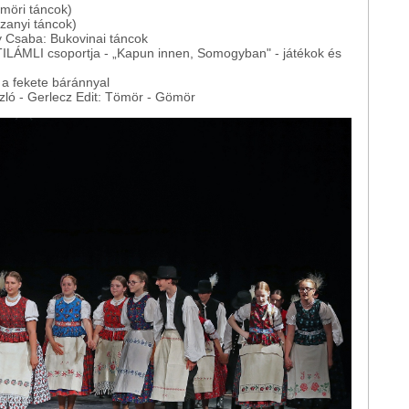
möri táncok)
Szanyi táncok)
y Csaba: Bukovinai táncok
 TILÁMLI csoportja - „Kapun innen, Somogyban" - játékok és
 a fekete báránnyal
zló - Gerlecz Edit: Tömör - Gömör