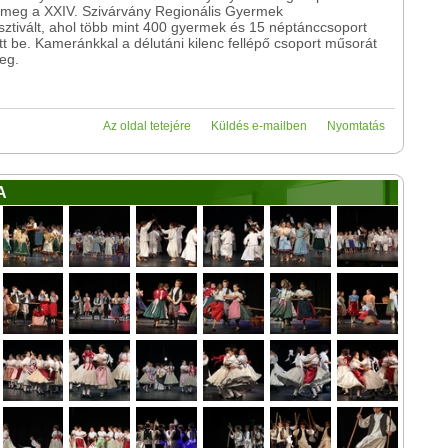
 meg a XXIV. Szivárvány Regionális Gyermek
ztivált, ahol több mint 400 gyermek és 15 néptánccsoport
t be. Kameránkkal a délutáni kilenc fellépő csoport műsorát
eg.
Az oldal tetejére
Küldés e-mailben
Nyomtatás
A