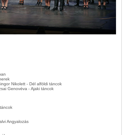
ban
merek
gor Nikolett - Dél alföldi táncok
izsai Genovéva - Ajaki táncok
 táncok
alvi Angyalozás