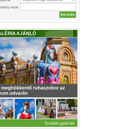
egória:
emény neve:
ALÉRIA AJÁNLÓ
 meghökkentő ruhaszobor az
eum udvarán
További galériák