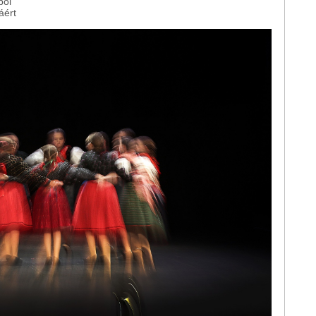
ból
áért