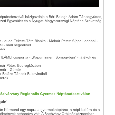
éptáncfesztivál házigazdája a Béri Balogh Ádám Táncegyüttes,
eti Egyesület és a Nyugat-Magyarországi Néptánc Szövetség
 - duda Fekete-Tóth Bianka - Molnár Péter: Síppal, dobbal -
el - nádi hegedűvel...
ban
 TILÁMLI csoportja - „Kapun innen, Somogyban" - játékok és
lnár Péter: Bodrogközben
Tömör - Gömör
a Balázs Táncok Bukovinából
merek
. Szivárvány Regionális Gyermek Néptáncfesztiválon
quin'
án Körmend egy napra a gyermeknéptánc, a népi kultúra és a
 élmények otthonává vált. A Batthyány Örökségközpontban