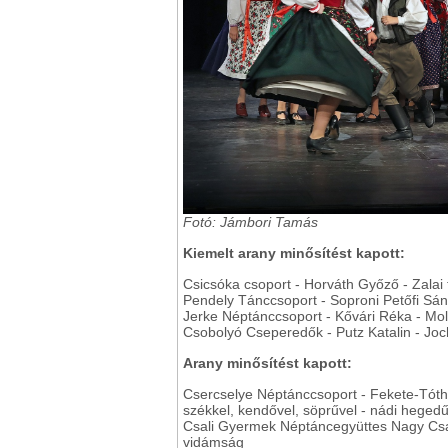
Fotó: Jámbori Tamás
Kiemelt arany minősítést kapott:
Csicsóka csoport - Horváth Győző - Zalai
Pendely Tánccsoport - Soproni Petőfi Sán
Jerke Néptánccsoport - Kővári Réka - Mo
Csobolyó Cseperedők - Putz Katalin - Jo
Arany minősítést kapott:
Csercselye Néptánccsoport - Fekete-Tóth B
székkel, kendővel, söprűvel - nádi hegedűv
Csali Gyermek Néptáncegyüttes Nagy Csal
vidámság