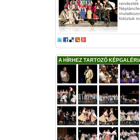
rendezték
Néptáncfes
mutatkozot
fotóztuk m
A HÍRHEZ TARTOZÓ KÉPGALÉRI