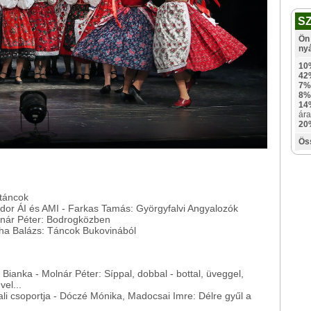
S
Ön 
ny
10
42
7%
8%
14
ára
20
Ös
 táncok
dor ÁI és AMI - Farkas Tamás: Györgyfalvi Angyalozók
lnár Péter: Bodrogközben
cha Balázs: Táncok Bukovinából
ianka - Molnár Péter: Síppal, dobbal - bottal, üveggel,
el...
i csoportja - Dóczé Mónika, Madocsai Imre: Délre gyűl a