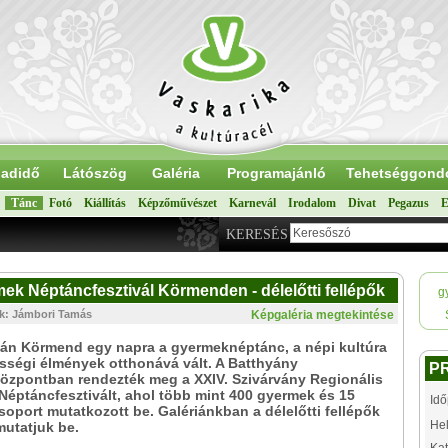
adidő
Látószög
Galéria
Programajánló
Tehetséggond
Tánc
Fotó
Kiállítás
Képzőművészet
Karnevál
Irodalom
Divat
Pegazus
E
KERESÉS
ek Néptáncfesztivál Körmenden - délelőtti fellépők
g
ók: Jámbori Tamás
Képgaléria megtekintése
án Körmend egy napra a gyermeknéptánc, a népi kultúra
sségi élmények otthonává vált. A Batthyány
P
özpontban rendezték meg a XXIV. Szivárvány Regionális
éptáncfesztivált, ahol több mint 400 gyermek és 15
Idő
oport mutatkozott be. Galériánkban a délelőtti fellépők
Hel
utatjuk be.