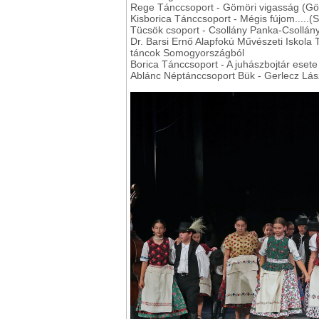
Rege Tánccsoport - Gömöri vigasság (Gö
Kisborica Tánccsoport - Mégis fújom.....(
Tücsök csoport - Csollány Panka-Csollán
Dr. Barsi Ernő Alapfokú Művészeti Iskola
táncok Somogyországból
Borica Tánccsoport - A juhászbojtár esete
Ablánc Néptánccsoport Bük - Gerlecz Lás