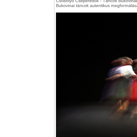
Csobolyó Cseperedők - Táncok Bukoviná
Bukovinai táncok autentikus megformálás