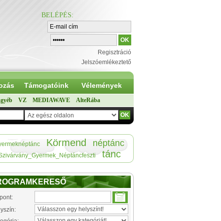
BELÉPÉS
:
Regisztráció
Jelszóemlékeztető
ozás
Támogatóink
Vélemények
gyéb
VZ
MEDIAWAVE
AlteRába
Körmend
néptánc
yermeknéptánc
tánc
Szivárvány_Gyermek_Néptáncfeszti
ROGRAMKERESŐ
pont:
yszín: