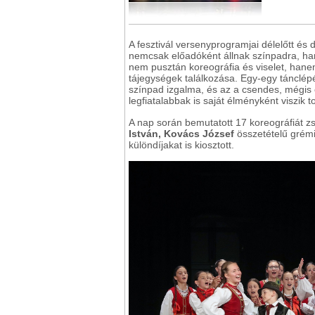
A fesztivál versenyprogramjai délelőtt és 
nemcsak előadóként állnak színpadra, ha
nem pusztán koreográfia és viselet, hane
tájegységek találkozása. Egy-egy tánclép
színpad izgalma, és az a csendes, mégis 
legfiatalabbak is saját élményként viszik 
A nap során bemutatott 17 koreográfiát zs
István, Kovács József
összetételű grémi
különdíjakat is kiosztott.