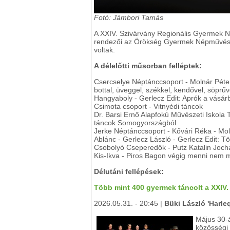
Fotó: Jámbori Tamás
A XXIV. Szivárvány Regionális Gyermek N
rendezői az Örökség Gyermek Népművész
voltak.
A délelőtti műsorban felléptek:
Csercselye Néptánccsoport - Molnár Péter
bottal, üveggel, székkel, kendővel, söprűv
Hangyaboly - Gerlecz Edit: Aprók a vásár
Csimota csoport - Vitnyédi táncok
Dr. Barsi Ernő Alapfokú Művészeti Iskola
táncok Somogyországból
Jerke Néptánccsoport - Kővári Réka - Mo
Ablánc - Gerlecz László - Gerlecz Edit: 
Csobolyó Cseperedők - Putz Katalin Joch
Kis-Ikva - Piros Bagon végig menni nem 
Délutáni fellépések:
Több mint 400 gyermek táncolt a XXIV
2026.05.31. - 20:45 |
Büki László 'Harle
Május 30-
közösségi