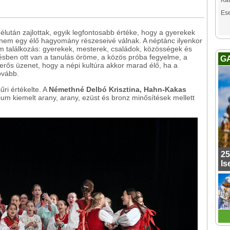
Kat
Es
délután zajlottak, egyik legfontosabb értéke, hogy a gyerekek
nem egy élő hagyomány részeseivé válnak. A néptánc ilyenkor
m találkozás: gyerekek, mesterek, családok, közösségek és
ésben ott van a tanulás öröme, a közös próba fegyelme, a
G
erős üzenet, hogy a népi kultúra akkor marad élő, ha a
tovább.
űri értékelte. A
Némethné Delbó Krisztina, Hahn-Kakas
um kiemelt arany, arany, ezüst és bronz minősítések mellett
25
Is