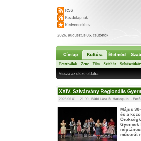
RSS
Kezdőlapnak
Kedvencekhez
2026. augusztus 06. csütörtök
Címlap
Kultúra
Életmód
Szab
Fesztiválok
Zene
Film
Színház
Színésztükör
Vissza az előző oldalra
XXIV. Szivárvány Regionális Gyerm
2026.06.01. - 21:00 |
Büki László 'Harlequin' - Fot
Május 30-
és a közö
Örökségk
Gyermek N
néptánccs
műsorát m