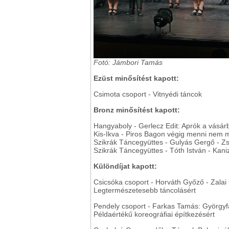
Fotó: Jámbori Tamás
Ezüst minősítést kapott:
Csimota csoport - Vitnyédi táncok
Bronz minősítést kapott:
Hangyaboly - Gerlecz Edit: Aprók a vásár
Kis-Ikva - Piros Bagon végig menni nem 
Szikrák Táncegyüttes - Gulyás Gergő - Zsin
Szikrák Táncegyüttes - Tóth István - Kan
Különdíjat kapott:
Csicsóka csoport - Horváth Győző - Zalai
Legtermészetesebb táncolásért
Pendely csoport - Farkas Tamás: Györgyf
Példaértékű koreográfiai építkezésért