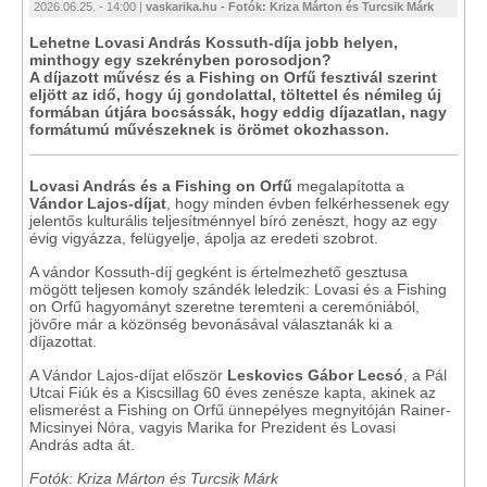
2026.06.25. - 14:00 |
vaskarika.hu - Fotók: Kriza Márton és Turcsik Márk
Lehetne Lovasi András Kossuth-díja jobb helyen,
minthogy egy szekrényben porosodjon?
A díjazott művész és a Fishing on Orfű fesztivál szerint
eljött az idő, hogy új gondolattal, töltettel és némileg új
formában útjára bocsássák, hogy eddig díjazatlan, nagy
formátumú művészeknek is örömet okozhasson.
Lovasi András és a Fishing on Orfű
megalapította a
Vándor Lajos-díjat
, hogy minden évben felkérhessenek egy
jelentős kulturális teljesítménnyel bíró zenészt, hogy az egy
évig vigyázza, felügyelje, ápolja az eredeti szobrot.
A vándor Kossuth-díj gegként is értelmezhető gesztusa
mögött teljesen komoly szándék leledzik: Lovasi és a Fishing
on Orfű hagyományt szeretne teremteni a ceremóniából,
jövőre már a közönség bevonásával választanák ki a
díjazottat.
A Vándor Lajos-díjat először
Leskovics Gábor Lecsó
, a Pál
Utcai Fiúk és a Kiscsillag 60 éves zenésze kapta, akinek az
elismerést a Fishing on Orfű ünnepélyes megnyitóján Rainer-
Micsinyei Nóra, vagyis Marika for Prezident és Lovasi
András adta át.
Fotók: Kriza Márton és Turcsik Márk