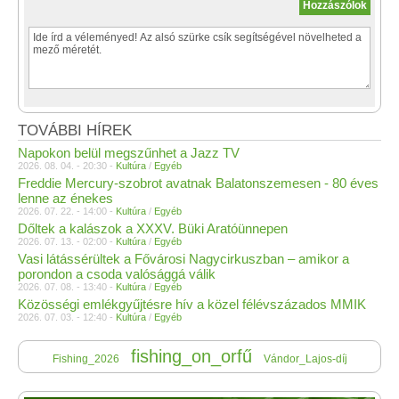
TOVÁBBI HÍREK
Napokon belül megszűnhet a Jazz TV
2026. 08. 04. - 20:30 -
Kultúra
/
Egyéb
Freddie Mercury-szobrot avatnak Balatonszemesen - 80 éves
lenne az énekes
2026. 07. 22. - 14:00 -
Kultúra
/
Egyéb
Dőltek a kalászok a XXXV. Büki Aratóünnepen
2026. 07. 13. - 02:00 -
Kultúra
/
Egyéb
Vasi látássérültek a Fővárosi Nagycirkuszban – amikor a
porondon a csoda valósággá válik
2026. 07. 08. - 13:40 -
Kultúra
/
Egyéb
Közösségi emlékgyűjtésre hív a közel félévszázados MMIK
2026. 07. 03. - 12:40 -
Kultúra
/
Egyéb
fishing_on_orfű
Fishing_2026
Vándor_Lajos-díj