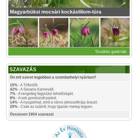
Magyarbüksi mocsári kockásliliom-túra
További galériák
SZAVAZÁS
Ön mit szeret legjobban a szombathelyi nyárban?
10%
- A Tófürdőt.
42%
- A Savaria Karnevált.
7%
- A rengeteg fagyizási lehetőséget.
8%
- A sok gondozott parkot.
14%
- A nyugalmat, amit a város atmoszférája áraszt.
20%
- Csak az számít, hogy igazán meleg legyen.
Összesen 1954 szavazat