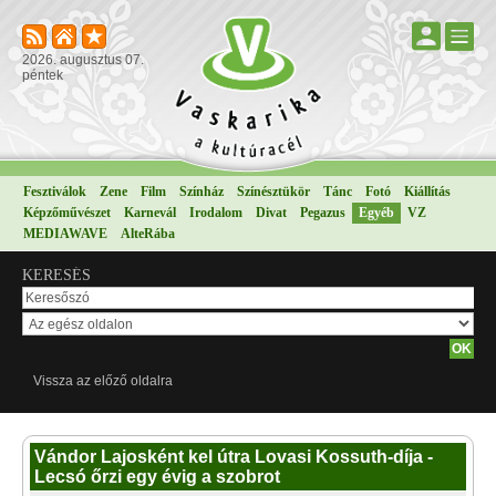
2026. augusztus 07.
péntek
Fesztiválok
Zene
Film
Színház
Színésztükör
Tánc
Fotó
Kiállítás
Képzőművészet
Karnevál
Irodalom
Divat
Pegazus
Egyéb
VZ
MEDIAWAVE
AlteRába
KERESÉS
Vissza az előző oldalra
Vándor Lajosként kel útra Lovasi Kossuth-díja -
Lecsó őrzi egy évig a szobrot