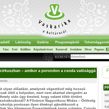
adidő
Látószög
Galéria
Programajánló
Tehetséggond
Tánc
Fotó
Kiállítás
Képzőművészet
Karnevál
Irodalom
Divat
Pegazus
E
KERESÉS
F
gycirkuszban – amikor a porondon a csoda valósággá
István
P
 át olyan előadást, amelynek végeztével még hosszú
csak ültél a helyeden, mert nem akartad elengedni az
Idő
Amely után úgy érezted, hogy valami több történt
szórakozásnál? A Fővárosi Nagycirkusz Mirázs – Örökség
Hel
ukciója pontosan ilyen élményt ajándékozott a
Kat
ltek Vas Vármegyei Egyesületének tagjai számára. Csiszár