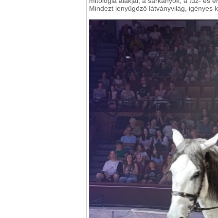
mitológia alakjai, a sárkányok, a tűz- és 
Mindezt lenyűgöző látványvilág, igényes ko