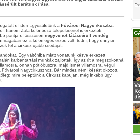
ássérült barátunk írása.
Es
ogatott el idén Egyesületünk a
Fővárosi Nagycirkuszba.
, hanem Zala különböző településeiről is érkeztek
G
öbb pontjáról összesen
negyvenöt látássérült vendég
önmagában ez is különleges érzés volt: tudni, hogy ennyien
ük fel a cirkusz újabb csodáját.
landokat. Egy váltóhiba miatt vonatunk késve érkezett
alán karbantartási munkák zajlottak. Így az út a megszokottnál
illamosra, onnan pótlóbuszra, majd ismét villamosra, végül
 a Fővárosi Nagycirkuszhoz. Bár mindez némi késést okozott,
zőleg: mire beléptünk a Cirkusz kapuján, még inkább úgy
k.
Va
Kö
dí