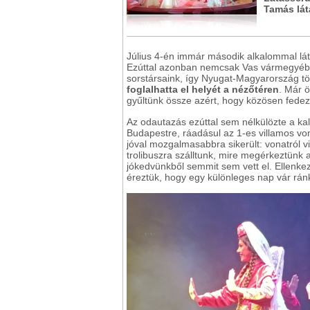
Tamás lát
Július 4-én immár második alkalommal lát
Ezúttal azonban nemcsak Vas vármegyéből
sorstársaink, így Nyugat-Magyarország t
foglalhatta el helyét a nézőtéren
. Már 
gyűltünk össze azért, hogy közösen fedezz
Az odautazás ezúttal sem nélkülözte a ka
Budapestre, ráadásul az 1-es villamos von
jóval mozgalmasabbra sikerült: vonatról v
trolibuszra szálltunk, mire megérkeztünk
jókedvünkből semmit sem vett el. Ellenke
éreztük, hogy egy különleges nap vár rán