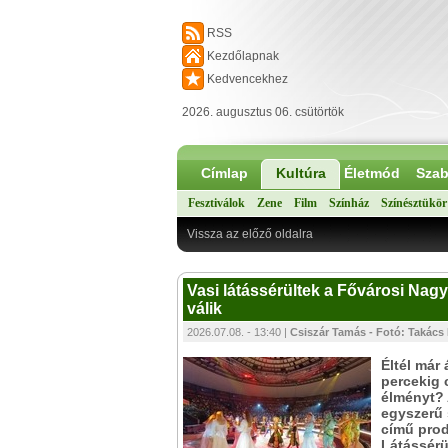
RSS
Kezdőlapnak
Kedvencekhez
2026. augusztus 06. csütörtök
Címlap
Kultúra
Életmód
Szab
Fesztiválok
Zene
Film
Színház
Színésztükör
Vissza az előző oldalra
Vasi látássérültek a Fővárosi Na
válik
2026.07.08. - 13:40 |
Csiszár Tamás - Fotó: Takács 
Éltél már
percekig 
élményt? 
egyszerű 
című prod
Látássérü