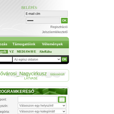
BELÉPÉS
:
Regisztráció
Jelszóemlékeztető
ozás
Támogatóink
Vélemények
gyéb
VZ
MEDIAWAVE
AlteRába
ővárosi_Nagycirkusz
látássérült
LÁTVASE
ROGRAMKERESŐ
pont:
yszín:
egória: