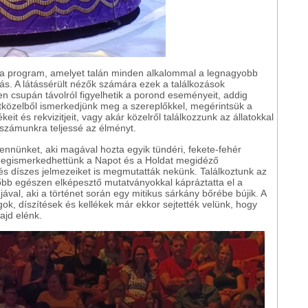
 a program, amelyet talán minden alkalommal a legnagyobb
rás. A látássérült nézők számára ezek a találkozások
en csupán távolról figyelhetik a porond eseményeit, addig
stközelből ismerkedjünk meg a szereplőkkel, megérintsük a
it és rekvizitjeit, vagy akár közelről találkozzunk az állatokkal
k számunkra teljessé az élményt.
ennünket, aki magával hozta egyik tündéri, fekete-fehér
megismerkedhettünk a Napot és a Holdat megidéző
 és díszes jelmezeiket is megmutatták nekünk. Találkoztunk az
őbb egészen elképesztő mutatványokkal kápráztatta el a
jával, aki a történet során egy mitikus sárkány bőrébe bújik. A
k, díszítések és kellékek már ekkor sejtették velünk, hogy
ajd elénk.