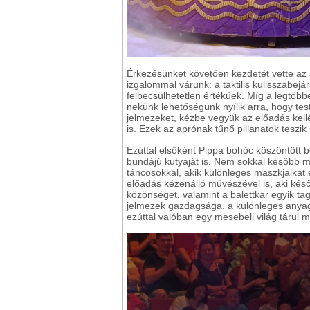
Érkezésünket követően kezdetét vette az
izgalommal várunk: a taktilis kulisszabejá
felbecsülhetetlen értékűek. Míg a legtöbb
nekünk lehetőségünk nyílik arra, hogy te
jelmezeket, kézbe vegyük az előadás kelléke
is. Ezek az aprónak tűnő pillanatok teszi
Ezúttal elsőként Pippa bohóc köszöntött b
bundájú kutyáját is. Nem sokkal később 
táncosokkal, akik különleges maszkjaikat
előadás kézenálló művészével is, aki kés
közönséget, valamint a balettkar egyik tag
jelmezek gazdagsága, a különleges anyago
ezúttal valóban egy mesebeli világ tárul m