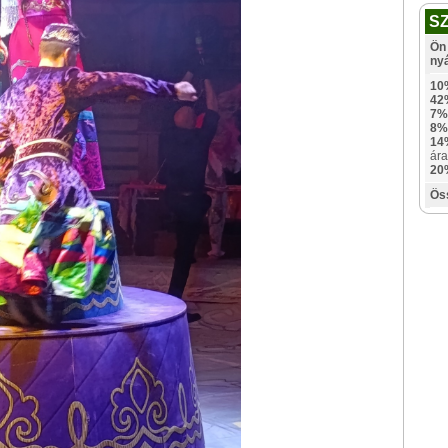
S
Ön 
ny
10
42
7%
8%
14
ára
20
Ös