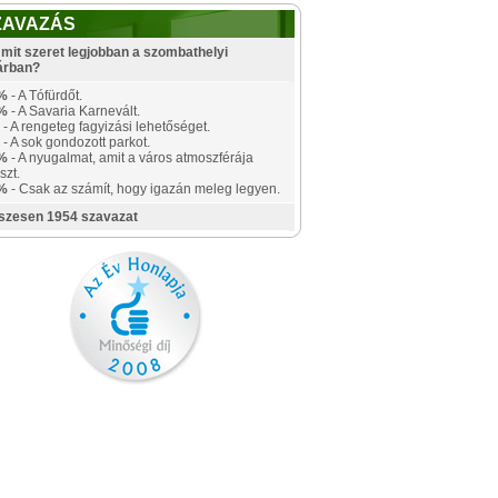
ZAVAZÁS
mit szeret legjobban a szombathelyi
árban?
%
- A Tófürdőt.
%
- A Savaria Karnevált.
- A rengeteg fagyizási lehetőséget.
- A sok gondozott parkot.
%
- A nyugalmat, amit a város atmoszférája
szt.
%
- Csak az számít, hogy igazán meleg legyen.
szesen 1954 szavazat