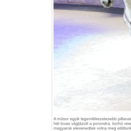
A műsor egyik legemlékezetesebb pillanat
hét lovas vágtázott a porondra, korhű vis
magyarok elevenedtek volna meg előttünk.