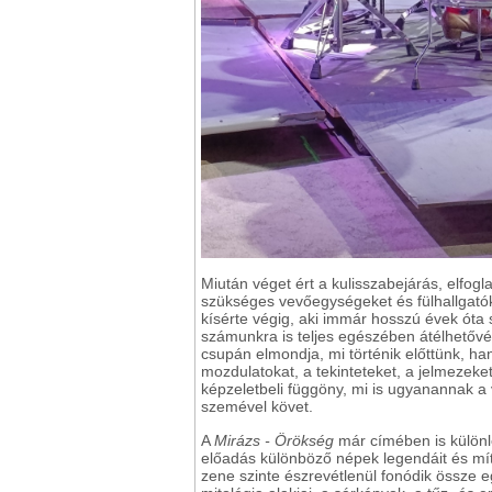
Miután véget ért a kulisszabejárás, elfog
szükséges vevőegységeket és fülhallgatóka
kísérte végig, aki immár hosszú évek ót
számunkra is teljes egészében átélhetővé
csupán elmondja, mi történik előttünk, han
mozdulatokat, a tekinteteket, a jelmezeket
képzeletbeli függöny, mi is ugyanannak a
szemével követ.
A
Mirázs - Örökség
már címében is különle
előadás különböző népek legendáit és míto
zene szinte észrevétlenül fonódik össze e