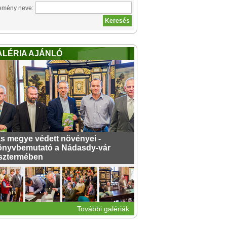
emény neve:
ALÉRIA AJÁNLÓ
s megye védett növényei -
nyvbemutató a Nádasdy-vár
sztermében
További galériák