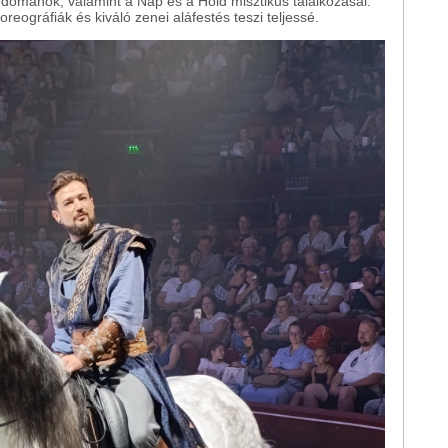
erdőmanók, valamint a Nap és a Hold misztikus találkozásai.
reográfiák és kiváló zenei aláfestés teszi teljessé.