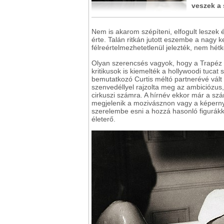
veszek a 
Nem is akarom szépíteni, elfogult leszek 
érte. Talán ritkán jutott eszembe a nagy 
félreértelmezhetetlenül jelezték, nem hét
Olyan szerencsés vagyok, hogy a Trapéz cí
kritikusok is kiemelték a hollywoodi tucat
bemutatkozó Curtis méltó partnerévé vált 
szenvedéllyel rajzolta meg az ambiciózus, 
cirkuszi számra. A hírnév ekkor már a szár
megjelenik a mozivásznon vagy a képernyő
szerelembe esni a hozzá hasonló figurákka
életerő.