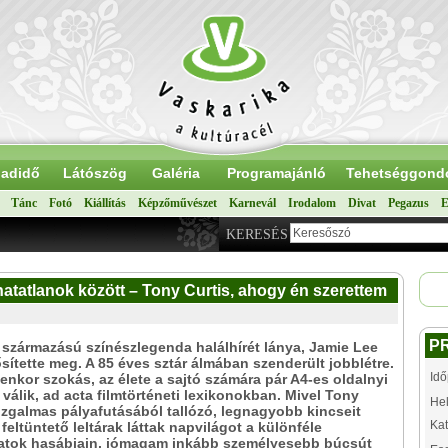
adidő
Látószög
Galéria
Programajánló
Tehetséggond
Tánc
Fotó
Kiállítás
Képzőművészet
Karnevál
Irodalom
Divat
Pegazus
E
KERESÉS
atatlanok között – Tony Curtis, ahogy én szerettem
P
származású színészlegenda halálhírét lánya, Jamie Lee
ősítette meg. A 85 éves sztár álmában szenderült jobblétre.
Idő
enkor szokás, az élete a sajtó számára pár A4-es oldalnyi
 válik, ad acta filmtörténeti lexikonokban. Mivel Tony
Hel
zgalmas pályafutásából tallózó, legnagyobb kincseit
Kat
feltüntető leltárak láttak napvilágot a különféle
vatok hasábjain, jómagam inkább személyesebb búcsút