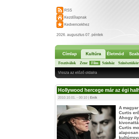
RSS
Kezdőlapnak
Kedvencekhez
2026. augusztus 07. péntek
Címlap
Kultúra
Életmód
Szab
Fesztiválok
Zene
Film
Színház
Színésztükör
Vissza az előző oldalra
Hollywood hercege már az égi halh
2010.10.01. - 00:10 |
Enik
A magyar 
Curtis er
Ahogy ily
kivonattá
Curtis mo
alaposan 
kultúrro