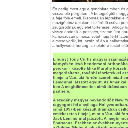
Én pedig most egy a gondolataimban és a
visszafelé pörgetem. A betegségtől meggyö
a feje fölé emeli. Bizonytalan léptekkel el
mozigépész ablakon kiszűrődő csóva porsz
zsugorodnak egy élet történései. Ahogy h
visszalopódzik a pezsgés, szeme újra parázsl
kamaszosan pimasz, sötét hajú férfit láto
elmosolyodik, int, aztán rálép a halhatatla
a hollywoodi herceg tiszteletére testet ölt
Elhunyt Tony Curtis magyar származás
környékén lévő hendersoni otthonában é
perckor - közölte Mike Murphy körzeti 
megerősítette, további részletekkel a
filmje, a Van, aki forrón szereti miat
Lemonnal játszott együtt. Az Amerikai 
ben A megbilincseltek című drámában ny
partnere.
A szegény magyar bevándorlók New Yo
ragyogott fel a csillaga Hollywoodban. 
című 1957-ben készült drámában csillo
emlékezetes filmjei, mint a Van, aki f
Jack Lemmonnal játszott, A megbilincse
Spartacus. Ezekben az években nyerte e
a Golden Globe-díjak között adományoz