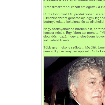
Híres filmszerepei között emlegették a Hou
Curtis több mint 140 produkcióban szerep
Filmszínészként generációja egyik legend
beárnyékolta a kokainnal és az alkohollal 
Nagy szoknyabolond hírében állt, barátnő
hatszor nősült. Egy ízben azt mondta: "M
elég idős hozzá, hogy a feleségem legyen
volt fiatalabb nála.
Több gyermeke is született, közülük Jamie
nem volt jó viszonyban apjával, Curtis ké