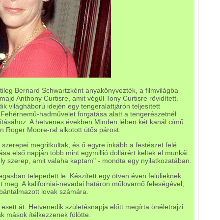
etileg Bernard Schwartzként anyakönyvezték, a filmvilágba
majd Anthony Curtisre, amit végül Tony Curtisre rövidített.
k világháború idején egy tengeralattjárón teljesített
t Fehérnemű-hadművelet forgatása alatt a tengerészetnél
lakításához. A hetvenes években Minden lében két kanál című
en Roger Moore-ral alkotott ütős párost.
szerepei megritkultak, és ő egyre inkább a festészet felé
tása első napján több mint egymillió dollárért keltek el munkái.
ely szerep, amit valaha kaptam" - mondta egy nyilatkozatában.
Vegasban telepedett le. Készített egy ötven éven felülieknek
t meg. A kaliforniai-nevadai határon műlovarnő feleségével,
t, bántalmazott lovak számára.
esett át. Hetvenedik születésnapja előtt megírta önéletrajzi
ak mások ítélkezzenek fölötte.