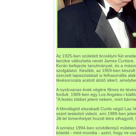
Az 1925-ben született brooklyni fiút ered
kerülve változtatta nevét James Curtisre, 
Korán befejezte tanulmányait, és a másodi
szolgálatot. Később, az 1959-ben készül
szerzett tapasztalatait is felhasználta a
tévésorozata aratott átütő sikert, amelyb
A nyolcvanas évek végére filmes és tévés 
fordult. 1989-ben egy Los Angeles-i kiállí
"A festés többet jelent nekem, mint bárm
A filmvilágtól elszakadt Curtis végül Las 
szánt testedző videót, ami 1989-ben jelen
Jill-lel lómenhelyet hozott létre elhagyot
A színész 1994-ben szívbillentyű műtéten 
kötetét - mint mondta - azért, hogy ne cs