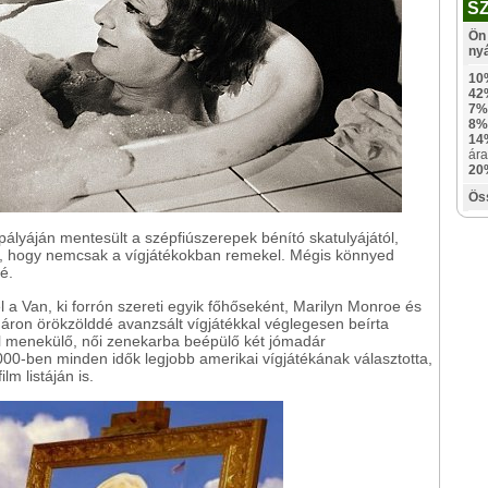
S
Ön 
ny
10
42
7%
8%
14
ára
20
Ös
 pályáján mentesült a szépfiúszerepek bénító skatulyájától,
tta, hogy nemcsak a vígjátékokban remekel. Mégis könnyed
é.
l a Van, ki forrón szereti egyik főhőseként, Marilyn Monroe és
ron örökzölddé avanzsált vígjátékkal véglegesen beírta
ől menekülő, női zenekarba beépülő két jómadár
000-ben minden idők legjobb amerikai vígjátékának választotta,
lm listáján is.