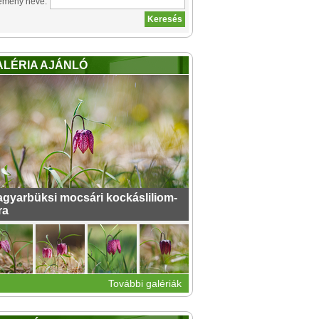
emény neve:
ALÉRIA AJÁNLÓ
gyarbüksi mocsári kockásliliom-
ra
További galériák