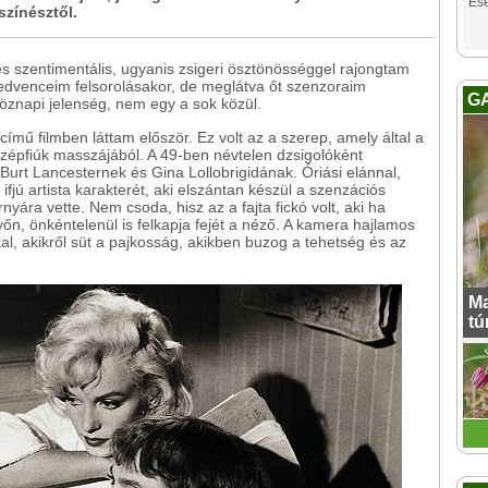
Es
színésztől.
és szentimentális, ugyanis zsigeri ösztönösséggel rajongtam
kedvenceim felsorolásakor, de meglátva őt szenzoraim
G
köznapi jelenség, nem egy a sok közül.
mű filmben láttam először. Ez volt az a szerep, amely által a
 szépfiúk masszájából. A 49-ben névtelen dzsigolóként
Burt Lancesternek és Gina Lollobrigidának. Óriási elánnal,
ifjú artista karakterét, aki elszántan készül a szenzációs
nyára vette. Nem csoda, hisz az a fajta fickó volt, aki ha
n, önkéntelenül is felkapja fejét a néző. A kamera hajlamos
l, akikről süt a pajkosság, akikben buzog a tehetség és az
Ma
tú