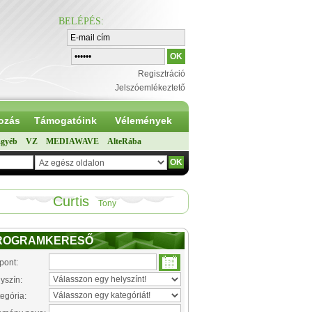
BELÉPÉS
:
Regisztráció
Jelszóemlékeztető
ozás
Támogatóink
Vélemények
gyéb
VZ
MEDIAWAVE
AlteRába
Curtis
Tony
ROGRAMKERESŐ
pont:
yszín:
egória: