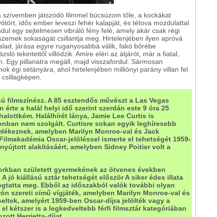
 szívemben játszódó filmmel búcsúzom tőle, a kockákat
tört, idős ember leveszi fehér kalapját, és tétova mozdulattal
indul egy sejtelmesen vibráló fény felé, amely akár csak régi
emek sokaságát csillantja meg. Hirtelenjében ilyen apróvá
alad, járása egyre ruganyosabbá válik, fakó bőrébe
ó tekintettől villódzik. Amire eléri az átjárót, már a fiatal,
m. Egy pillanatra megáll, majd visszafordul. Sármosan
nok égi sétányára, ahol hirtelenjében milliónyi parány villan fel
ő csillagképen.
ú filmszínész. A 85 esztendős művészt a Las Vegas
rte a halál helyi idő szerint szerdán este 9 óra 25
halottkém. Halálhírét lánya, Jamie Lee Curtis is
zonban nem szolgált. Curtisre sokan egyik leghíresebb
t emlékeznek, amelyben Marilyn Monroe-val és Jack
Filmakadémia Oscar-jelöléssel ismerte el tehetségét 1959-
újtott alakításáért, amelyben Sidney Poitier volt a
rkban született gyermekének az ötvenes években
A jó kiállású sztár tehetségét először A siker édes illata
gtatta meg. Ebből az időszakból valók további olyan
orrón szereti című vígjáték, amelyben Marilyn Monroe-val és
ltek, amelyért 1959-ben Oscar-díjra jelölték vagy a
l kétszer is a legkedveltebb férfi filmsztár kategóriában
ott Herrietta-díjat.