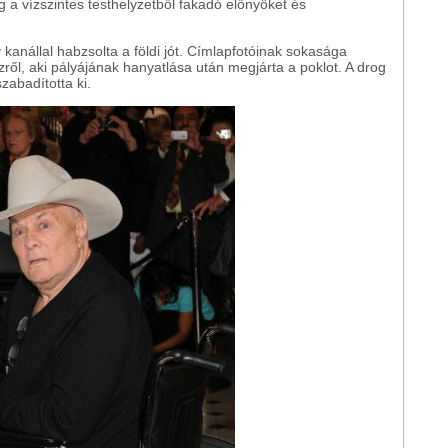
a vízszintes testhelyzetből fakadó előnyöket és
y kanállal habzsolta a földi jót. Címlapfotóinak sokasága
ől, aki pályájának hanyatlása után megjárta a poklot. A drog
zabadította ki.