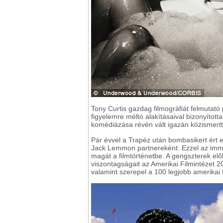
Tony Curtis gazdag filmográfiát felmutató
figyelemre méltó alakításaival bizonyíto
komédiázása révén vált igazán közismertt
Pár évvel a Trapéz után bombasikert ért e
Jack Lemmon partnereként. Ezzel az immá
magát a filmtörténetbe. A gengszterek el
viszontagságait az Amerikai Filmintézet 2
valamint szerepel a 100 legjobb amerikai fi