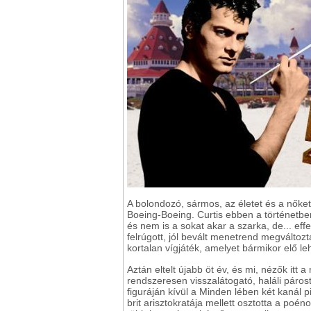
A bolondozó, sármos, az életet és a nők
Boeing-Boeing. Curtis ebben a történetben
és nem is a sokat akar a szarka, de... ef
felrúgott, jól bevált menetrend megváltozt
kortalan vígjáték, amelyet bármikor elő le
Aztán eltelt újabb öt év, és mi, nézők itt
rendszeresen visszalátogató, haláli párost
figuráján kívül a Minden lében két kanál
brit arisztokratája mellett osztotta a poén