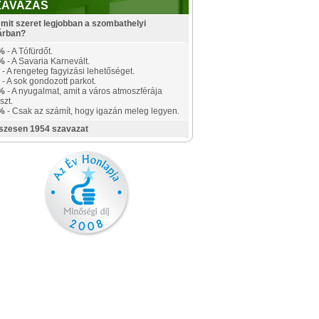
ZAVAZÁS
mit szeret legjobban a szombathelyi
árban?
%
- A Tófürdőt.
%
- A Savaria Karnevált.
- A rengeteg fagyizási lehetőséget.
- A sok gondozott parkot.
%
- A nyugalmat, amit a város atmoszférája
szt.
%
- Csak az számít, hogy igazán meleg legyen.
szesen 1954 szavazat