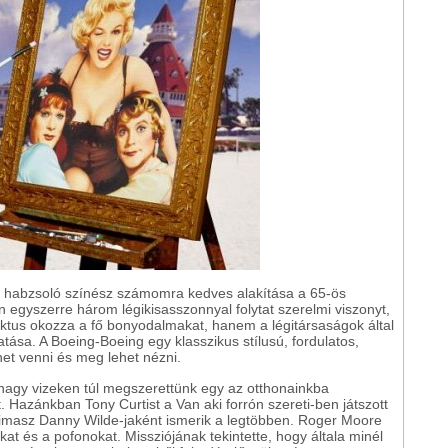
et habzsoló színész számomra kedves alakítása a 65-ös
 egyszerre három légikisasszonnyal folytat szerelmi viszonyt,
fektus okozza a fő bonyodalmakat, hanem a légitársaságok által
atása. A Boeing-Boeing egy klasszikus stílusú, fordulatos,
het venni és meg lehet nézni.
 a nagy vizeken túl megszerettünk egy az otthonainkba
. Hazánkban Tony Curtist a Van aki forrón szereti-ben játszott
 pimasz Danny Wilde-jaként ismerik a legtöbben. Roger Moore
okat és a pofonokat. Missziójának tekintette, hogy általa minél