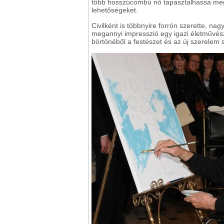
több hosszúcombú nő tapasztalhassa meg 
lehetőségeket.
Civilként is többnyire forrón szerette, nag
megannyi impresszió egy igazi életművészr
börtönéből a festészet és az új szerelem s