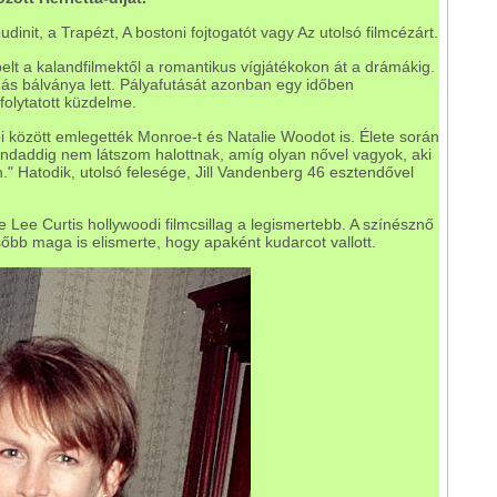
dinit, a Trapézt, A bostoni fojtogatót vagy Az utolsó filmcézárt.
elt a kalandfilmektől a romantikus vígjátékokon át a drámákig.
ás bálványa lett. Pályafutását azonban egy időben
folytatott küzdelme.
i között emlegették Monroe-t és Natalie Woodot is. Élete során
indaddig nem látszom halottnak, amíg olyan nővel vagyok, aki
." Hatodik, utolsó felesége, Jill Vandenberg 46 esztendővel
 Lee Curtis hollywoodi filmcsillag a legismertebb. A színésznő
sőbb maga is elismerte, hogy apaként kudarcot vallott.