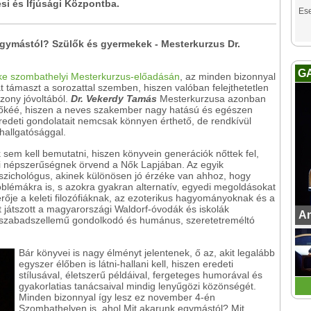
i és Ifjúsági Központba.
Es
egymástól? Szülők és gyermekek - Mesterkurzus Dr.
G
e szombathelyi Mesterkurzus-előadásán
, az minden bizonnyal
 támaszt a sorozattal szemben, hiszen valóban felejthetetlen
zony jóvoltából.
Dr. Vekerdy Tamás
Mesterkurzusa azonban
mőkéé, hiszen a neves szakember nagy hatású és egészen
eredeti gondolatait nemcsak könnyen érthető, de rendkívül
allgatósággal.
sem kell bemutatni, hiszen könyvein generációk nőttek fel,
si népszerűségnek örvend a Nők Lapjában. Az egyik
zichológus, akinek különösen jó érzéke van ahhoz, hogy
 problémákra is, s azokra gyakran alternatív, egyedi megoldásokat
erője a keleti filozófiáknak, az ezoterikus hagyományoknak és a
 játszott a magyarországi Waldorf-óvodák és iskolák
An
szabadszellemű gondolkodó és humánus, szeretetreméltó
Bár könyvei is nagy élményt jelentenek, ő az, akit legalább
egyszer élőben is látni-hallani kell, hiszen eredeti
stílusával, életszerű példáival, fergeteges humorával és
gyakorlatias tanácsaival mindig lenyűgözi közönségét.
Minden bizonnyal így lesz ez november 4-én
Szombathelyen is, ahol Mit akarunk egymástól? Mit