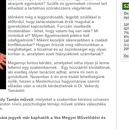
akarjunk egymástól? Szülők és gyermekek címmel tart
S
előadást a tartalmas szórakozásra vágyóknak.
Ön 
Időnként még a leggondosabb, legjobb szülőkkel is
ny
előfordul, hogy tanácstalannak érzik magukat a
10
gyerekükkel kapcsolatban. Furcsán viselkedik
42
mostanában - lehet, hogy valami baj van vele? Mi
7%
rontottuk el? Milyen figyelmeztető jelekre kell
8%
odafigyelnünk? Miként kezeljük sikeresebben a családi
14
konfliktusokat? Hogyan őrizzük meg otthonunkban a
ára
meghittséget, a bizalmat és az őszinteséget egy olyan
20
korban is, amelyben ezek hiánycikknek számítanak?
Ös
Megannyi fontos kérdés, amelyeket néha olyan jó lenne
feltenni egy szakembernek... Egy hozzáértő kívülállónak,
aki esetleg olyan tanácsot adhat, amire mi nem is
gondoltunk. November 4-én erre kiváló lehetőségünk
nyílik, hiszen a Mesterkurzus hagyományai szerint
előadás után a nézők kérdezhetnek is Dr. Vekerdy
Tamástól.
erdy Tamás műveit
, melyeket a szakember kérésre szívesen
tandon nívós pszichológiai témájú művek széles választéka
n.
ására jegyek már kaphatók a Vas Megyei Művelődési és