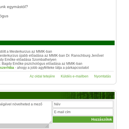
rjunk egymástól?
lógus
ődött a Mesterkurzus az MMIK-ban
esterkurzus újabb előadása az MMIK-ban Dr. Ranschburg Jenővel
Bagdy Emőke előadása Szombathelyen
Dr. Bagdy Emőke pszichológus előadása az MMIK-ban
dszerhiba
- ahogy a jobb agyfélteke látja a párkapcsolatot
Az oldal tetejére
Küldés e-mailben
Nyomtatás