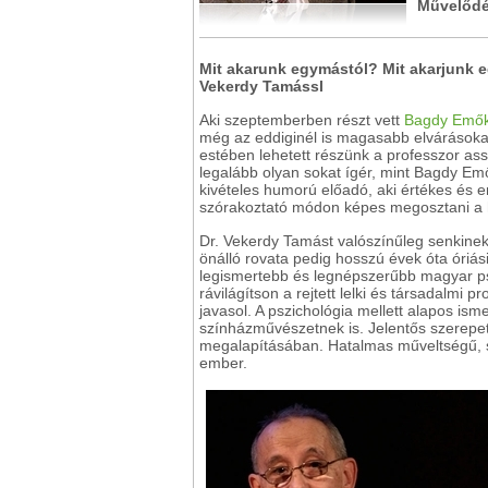
Művelődés
Mit akarunk egymástól? Mit akarjunk 
Vekerdy Tamássl
Aki szeptemberben részt vett
Bagdy Emők
még az eddiginél is magasabb elvárásokat
estében lehetett részünk a professzor ass
legalább olyan sokat ígér, mint Bagdy E
kivételes humorú előadó, aki értékes és 
szórakoztató módon képes megosztani a h
Dr. Vekerdy Tamást valószínűleg senkinek 
önálló rovata pedig hosszú évek óta óriá
legismertebb és legnépszerűbb magyar ps
rávilágítson a rejtett lelki és társadalmi
javasol. A pszichológia mellett alapos ism
színházművészetnek is. Jelentős szerepet
megalapításában. Hatalmas műveltségű, 
ember.