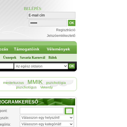
BELÉPÉS
:
Regisztráció
Jelszóemlékeztető
ozás
Támogatóink
Vélemények
Ünnepek
Savaria Karnevál
Bálok
MMIK
mesterkurzus
pszichológia
pszichológus
Vekerdy
ROGRAMKERESŐ
pont:
yszín:
egória: