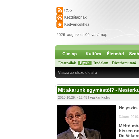
RSS
Kezdőlapnak
Kedvencekhez
2026. augusztus 09. vasárnap
Címlap
Kultúra
Életmód
Szab
Fesztiválok
Egyéb
Irodalom
Divatbemutató
Vissza az előző oldalra
Mit akarunk egymástól? - Mesterku
2010.10.29. - 12:45 |
vaskarika.hu
Helyszín
Dátum: 2010.
Méltó mó
hiszen no
Dr. Veker