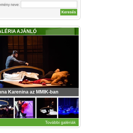
emény neve:
ALÉRIA AJÁNLÓ
na Karenina az MMIK-ban
További galériák