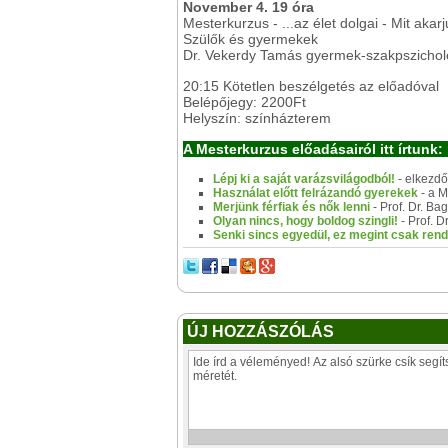
November 4. 19 óra
Mesterkurzus - ...az élet dolgai - Mit aka
Szülők és gyermekek
Dr. Vekerdy Tamás gyermek-szakpszicho
20:15 Kötetlen beszélgetés az előadóval
Belépőjegy: 2200Ft
Helyszín: színházterem
A Mesterkurzus előadásairól itt írtunk:
Lépj ki a saját varázsvilágodból!
- elkezd
Használat előtt felrázandó gyerekek
- a M
Merjünk férfiak és nők lenni
- Prof. Dr. 
Olyan nincs, hogy boldog szingli!
- Prof. 
Senki sincs egyedül, ez megint csak ren
ÚJ HOZZÁSZÓLÁS