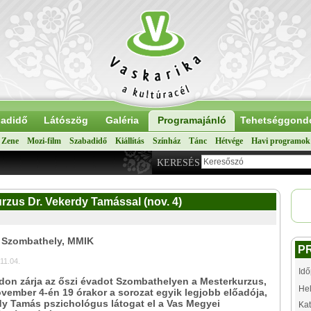
adidő
Látószög
Galéria
Programajánló
Tehetséggond
Zene
Mozi-film
Szabadidő
Kiállítás
Színház
Tánc
Hétvége
Havi programok
KERESÉS
rzus Dr. Vekerdy Tamással (nov. 4)
: Szombathely, MMIK
P
11.04.
Idő
don zárja az őszi évadot Szombathelyen a Mesterkurzus,
Hel
vember 4-én 19 órakor a sorozat egyik legjobb előadója,
dy Tamás pszichológus látogat el a Vas Megyei
Kat