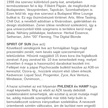
1998 óta szervez különböző party-kat, amelyeken
természetesen fel is lép. Főként Pápán, de megfordult már
Budapesten, Veszprémben, Tapolcán, Szombathelyen is.
Ezen felül kb. egy éve szervezi a Budapest Wine Lounge
bulikat is. Ez egy őszművészeti történet: Arts, Wine Tasting,
Chill Out, a nevéből adódóan a fővárosban, galériákban és
design stúdiókban. Zenei ízlése rendkívül széleskörű, így a
goa univerzumból több szegmens is terítékre kerül majd
általa. Néhány példaképe, kedvence: Herbal Essence,
Setherian, John "00" Fleming, The Digital Blonde
SPIRIT OF SUN
(live act):
Következő vendégünk live act formájában fogja majd
prezentálni zenéit, nem kevés saját szerzeménnyel
teletűzdelve. Hősünk nagyjából 15 éves kora óta foglalkozik
zenével. A psy zenével kb. 10 éve ismerkedett meg, melyet
követően ő maga is hasonszőrű darabokat kezdett írni.
Fellépet már a pápai Psychocastle buliktól kezdve az A38-on
keresztül, Ozora-ig , hozzánk viszont első ízben érkezik.
Kedvencei: Liquid Soul, Progenitor, Zyce, Ace Ventura,
Mindwave, Ovnimoon,...
A hazai színeket az est folyamán
PHLENEX és HAMP
fogja
majd képviselni. Míg az elsőt az AZK tavaly debütált
szelektoraként ismerhetjük, aki ezúttal új arcát mutatja majd
be, addig második szereplőnk már több helyi bulin is
bemutatkozott számos irányzatban szelektálva. A nevezett
úriemberek szintén változatos, ám de lazítást nem engedő