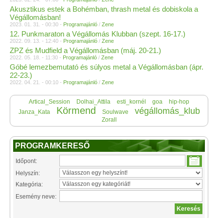
Akusztikus estek a Bohémban, thrash metal és dobiskola a
Végállomásban!
2023. 01. 31. - 00:30 -
Programajánló
/
Zene
12. Punkmaraton a Végállomás Klubban (szept. 16-17.)
2022. 09. 13. - 12:40 -
Programajánló
/
Zene
ZPZ és Mudfield a Végállomásban (máj. 20-21.)
2022. 05. 18. - 11:30 -
Programajánló
/
Zene
Góbé lemezbemutató és súlyos metal a Végállomásban (ápr.
22-23.)
2022. 04. 21. - 00:10 -
Programajánló
/
Zene
Artical_Session
Dolhai_Attila
esti_kornél
goa
hip-hop
Körmend
végállomás_klub
Janza_Kata
Soulwave
Zorall
PROGRAMKERESŐ
Időpont:
Helyszín:
Kategória:
Esemény neve: