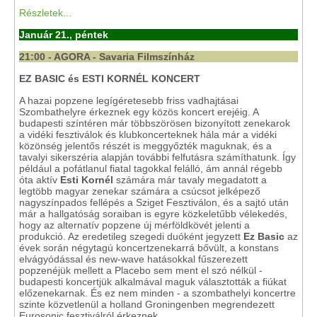
Részletek...
Január 21., péntek
21:00 - AGORA - Savaria Filmszínház
EZ BASIC és ESTI KORNÉL KONCERT
A hazai popzene legígéretesebb friss vadhajtásai
Szombathelyre érkeznek egy közös koncert erejéig. A
budapesti színtéren már többszörösen bizonyított zenekarok
a vidéki fesztiválok és klubkoncerteknek hála már a vidéki
közönség jelentős részét is meggyőzték maguknak, és a
tavalyi sikerszéria alapján további felfutásra számíthatunk. Így
például a pofátlanul fiatal tagokkal felálló, ám annál régebb
óta aktív
Esti Kornél
számára már tavaly megadatott a
legtöbb magyar zenekar számára a csúcsot jelképező
nagyszínpados fellépés a Sziget Fesztiválon, és a sajtó után
már a hallgatóság soraiban is egyre közkeletűbb vélekedés,
hogy az alternatív popzene új mérföldkövét jelenti a
produkció. Az eredetileg szegedi duóként jegyzett
Ez Basic
az
évek során négytagú koncertzenekarrá bővült, a konstans
elvágyódással és new-wave hatásokkal fűszerezett
popzenéjük mellett a Placebo sem ment el szó nélkül -
budapesti koncertjük alkalmával maguk választották a fiúkat
előzenekarnak. És ez nem minden - a szombathelyi koncertre
szinte közvetlenül a holland Groningenben megrendezett
Eurosonic fesztiválról érkeznek.