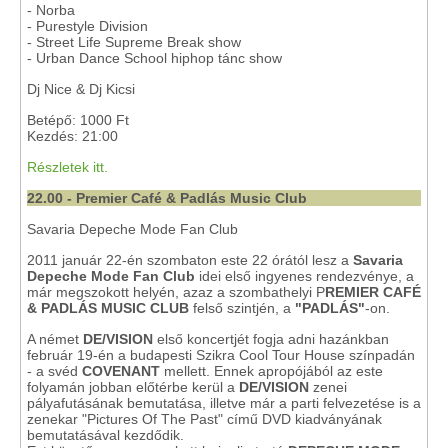
- Norba
- Purestyle Division
- Street Life Supreme Break show
- Urban Dance School hiphop tánc show
Dj Nice & Dj Kicsi
Betépő: 1000 Ft
Kezdés: 21:00
Részletek itt.
22.00 - Premier Café & Padlás Music Club
Savaria Depeche Mode Fan Club
2011 január 22-én szombaton este 22 órától lesz a
Savaria
Depeche Mode Fan Club
idei első ingyenes rendezvénye, a
már megszokott helyén, azaz a szombathelyi P
REMIER CAFÉ
& PADLÁS MUSIC CLUB
felső szintjén, a
"PADLÁS"
-on.
A német
DE/VISION
első koncertjét fogja adni hazánkban
február 19-én a budapesti Szikra Cool Tour House színpadán
- a svéd
COVENANT
mellett. Ennek apropójából az este
folyamán jobban előtérbe kerül a
DE/VISION
zenei
pályafutásának bemutatása, illetve már a parti felvezetése is a
zenekar "Pictures Of The Past" című DVD kiadványának
bemutatásával kezdődik.