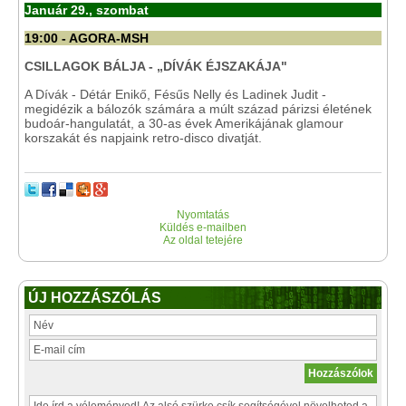
Január 29., szombat
19:00 - AGORA-MSH
CSILLAGOK BÁLJA - „DÍVÁK ÉJSZAKÁJA"
A Dívák - Détár Enikő, Fésűs Nelly és Ladinek Judit -
megidézik a bálozók számára a múlt század párizsi életének
budoár-hangulatát, a 30-as évek Amerikájának glamour
korszakát és napjaink retro-disco divatját.
Nyomtatás
Küldés e-mailben
Az oldal tetejére
ÚJ HOZZÁSZÓLÁS