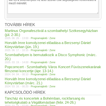
TOVÁBBI HÍREK
Martinus Orgonafesztivál a szombathelyi Székesegyházban
(júl. 2-30.)
2025. 06. 26. - 13:00 -
Programajánló
/
Zene
Horváth Imre komolyzenei előadása a Berzsenyi Dániel
Könyvtárban (jún. 19.)
2025. 06. 17. - 10:15 -
Programajánló
/
Zene
Szombathelyen is bemutatkozik a Disco Symphonic (márc.
20.)
2025. 03. 19. - 14:00 -
Programajánló
/
Zene
Popcorncert - Szombathely Város Koncert Fúvószenekarának
filmzenei koncertje (ápr. 13-14.)
2024. 04. 04. - 00:10 -
Programajánló
/
Zene
Horváth Imre komolyzenei előadása a Berzsenyi Dániel
Könyvtárban (márc. 21.)
2024. 03. 16. - 00:20 -
Programajánló
/
Zene
KAPCSOLÓDÓ HÍREK
Táncház és koncertek a Bohémban, rockfarsang és
tehetségkutató a Végállomásban (febr. 24-26.)
2023. 02. 24. - 07:00 -
Programajánló
/
Zene