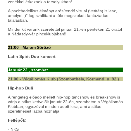
zenékkel érkeznek a tarsolyukban!
A pszichedelikus élményt erősítendő visual (vetítés) is lesz,
amelyet „i" fog szállítani a tőle megszokott fantáziadús
tálalásban.
Mindenkit várunk szeretettel január 21.-én pénteken 21 órától
a Nádasdy-vár pinceklubjában!!!
21:00 - Malom Söröző
Latin Spirit Duo koncert
Január 22., szombat
21.00 - Végállomás Klub (Szombathely, Körmendi u. 92.)
Hip-hop Buli
A rengeteg előadó mellett hip-hop táncshow és breakshow is
várja a stílus kedvelőit január 22-én, szombaton a Végállomás
Klubban, egyszóval minden adott lesz, ami a stílus
szerelmeseit lázba hozhatja.
Fellépők:
- NKS