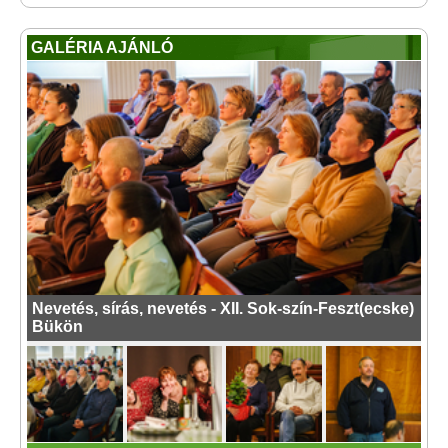
GALÉRIA AJÁNLÓ
Nevetés, sírás, nevetés - XII. Sok-szín-Feszt(ecske)
Bükön