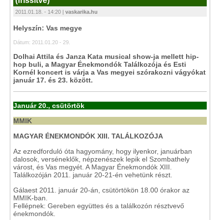
(frissítve)
2011.01.18. - 14:20 |
vaskarika.hu
Helyszín: Vas megye
Dátum: 2011.01.20 - 29.
Dolhai Attila és Janza Kata musical show-ja mellett hip-
hop buli, a Magyar Énekmondók Találkozója és Esti
Kornél koncert is várja a Vas megyei szórakozni vágyókat
január 17. és 23. között.
Január 20., csütörtök
MMIK
MAGYAR ÉNEKMONDÓK XIII. TALÁLKOZÓJA
Az ezredforduló óta hagyomány, hogy ilyenkor, januárban
dalosok, verséneklők, népzenészek lepik el Szombathely
várost, és Vas megyét. A Magyar Énekmondók XIII.
Találkozóján 2011. január 20-21-én vehetünk részt.
Gálaest 2011. január 20-án, csütörtökön 18.00 órakor az
MMIK-ban.
Fellépnek: Gereben együttes és a találkozón résztvevő
énekmondók.