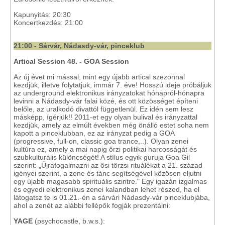
Kapunyitás: 20:30
Koncertkezdés: 21:00
21:00 - Sárvár, Nádasdy-vár, pinceklub
Artical Session 48. - GOA Session
Az új évet mi mással, mint egy újabb artical szezonnal
kezdjük, illetve folytatjuk, immár 7. éve! Hosszú ideje próbáljuk
az underground elektronikus irányzatokat hónapról-hónapra
levinni a Nádasdy-vár falai közé, és ott közösséget építeni
belőle, az uralkodó divattól függetlenül. Ez idén sem lesz
másképp, ígérjük!! 2011-et egy olyan bulival és irányzattal
kezdjük, amely az elmúlt években még önálló estet soha nem
kapott a pinceklubban, ez az irányzat pedig a GOA
(progressive, full-on, classic goa trance,..). Olyan zenei
kultúra ez, amely a mai napig őrzi politikai harcosságát és
szubkulturális különcségét! A stílus egyik guruja Goa Gil
szerint: „Újrafogalmazni az ősi törzsi rituálékat a 21. század
igényei szerint, a zene és tánc segítségével közösen eljutni
egy újabb magasabb spirituális szintre." Egy igazán izgalmas
és egyedi elektronikus zenei kalandban lehet részed, ha el
látogatsz te is 01.21.-én a sárvári Nádasdy-vár pinceklubjába,
ahol a zenét az alábbi fellépők fogják prezentálni:
YAGE
(psychocastle, b.w.s.):