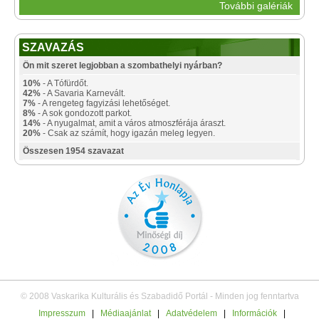
További galériák
SZAVAZÁS
Ön mit szeret legjobban a szombathelyi nyárban?
10%
- A Tófürdőt.
42%
- A Savaria Karnevált.
7%
- A rengeteg fagyizási lehetőséget.
8%
- A sok gondozott parkot.
14%
- A nyugalmat, amit a város atmoszférája áraszt.
20%
- Csak az számít, hogy igazán meleg legyen.
Összesen 1954 szavazat
© 2008 Vaskarika Kulturális és Szabadidő Portál - Minden jog fenntartva
Impresszum
|
Médiaajánlat
|
Adatvédelem
|
Információk
|