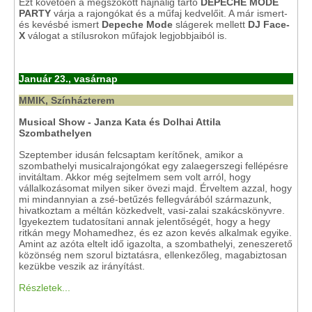
Ezt követően a megszokott hajnalig tartó
DEPECHE MODE
PARTY
várja a rajongókat és a műfaj kedvelőit. A már ismert-
és kevésbé ismert
Depeche Mode
slágerek mellett
DJ Face-
X
válogat a stílusrokon műfajok legjobbjaiból is.
Január 23., vasárnap
MMIK, Színházterem
Musical Show - Janza Kata és Dolhai Attila
Szombathelyen
Szeptember idusán felcsaptam kerítőnek, amikor a
szombathelyi musicalrajongókat egy zalaegerszegi fellépésre
invitáltam. Akkor még sejtelmem sem volt arról, hogy
vállalkozásomat milyen siker övezi majd. Érveltem azzal, hogy
mi mindannyian a zsé-betűzés fellegvárából származunk,
hivatkoztam a méltán közkedvelt, vasi-zalai szakácskönyvre.
Igyekeztem tudatosítani annak jelentőségét, hogy a hegy
ritkán megy Mohamedhez, és ez azon kevés alkalmak egyike.
Amint az azóta eltelt idő igazolta, a szombathelyi, zeneszerető
közönség nem szorul biztatásra, ellenkezőleg, magabiztosan
kezükbe veszik az irányítást.
Részletek...