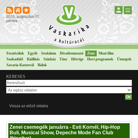
2026. augusztus 07.
péntek
Fesztiválok
Egyéb
Irodalom
Divatbemutató
Zene
Mozi-film
Szabadidő
Kiállítás
Színház
Tánc
Hétvége
Havi programok
Ünnepek
Savaria Karnevál
Bálok
KERESÉS
Vissza az előző oldalra
Zenei csemegék januárra - Esti Kornél, Hip-Hop
Buli, Musical Show, Depeche Mode Fan Club