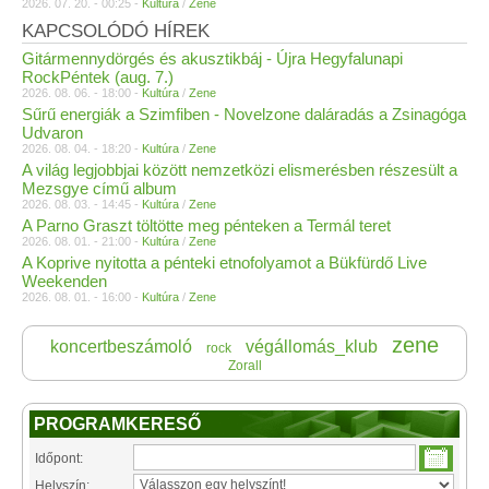
2026. 07. 20. - 00:25 -
Kultúra
/
Zene
KAPCSOLÓDÓ HÍREK
Gitármennydörgés és akusztikbáj - Újra Hegyfalunapi
RockPéntek (aug. 7.)
2026. 08. 06. - 18:00 -
Kultúra
/
Zene
Sűrű energiák a Szimfiben - Novelzone daláradás a Zsinagóga
Udvaron
2026. 08. 04. - 18:20 -
Kultúra
/
Zene
A világ legjobbjai között nemzetközi elismerésben részesült a
Mezsgye című album
2026. 08. 03. - 14:45 -
Kultúra
/
Zene
A Parno Graszt töltötte meg pénteken a Termál teret
2026. 08. 01. - 21:00 -
Kultúra
/
Zene
A Koprive nyitotta a pénteki etnofolyamot a Bükfürdő Live
Weekenden
2026. 08. 01. - 16:00 -
Kultúra
/
Zene
zene
koncertbeszámoló
végállomás_klub
rock
Zorall
PROGRAMKERESŐ
Időpont:
Helyszín: