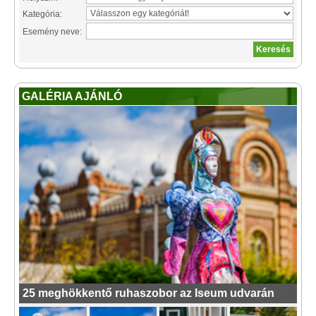
Kategória:
Esemény neve:
GALÉRIA AJÁNLÓ
25 meghökkentő ruhaszobor az Iseum udvarán