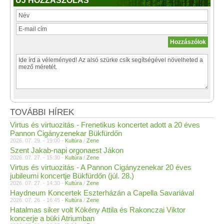
ÚJ HOZZÁSZÓLÁS
TOVÁBBI HÍREK
Virtus és virtuozitás - Frenetikus koncertet adott a 20 éves
Pannon Cigányzenekar Bükfürdőn
2026. 07. 29. - 19:00 -
Kultúra
/
Zene
Szent Jakab-napi orgonaest Jákon
2026. 07. 27. - 15:30 -
Kultúra
/
Zene
Virtus és virtuozitás - A Pannon Cigányzenekar 20 éves
jubileumi koncertje Bükfürdőn (júl. 28.)
2026. 07. 27. - 14:30 -
Kultúra
/
Zene
Haydneum Koncertek Eszterházán a Capella Savariával
2026. 07. 26. - 16:45 -
Kultúra
/
Zene
Hatalmas siker volt Kökény Attila és Rakonczai Viktor
koncerje a büki Atriumban