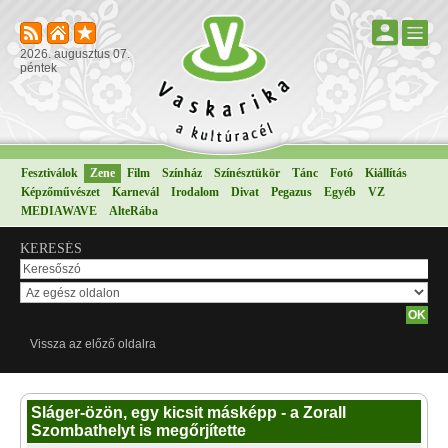
2026. augusztus 07.
péntek
Fesztiválok
Zene
Film
Színház
Színésztükör
Tánc
Fotó
Kiállítás
Képzőművészet
Karnevál
Irodalom
Divat
Pegazus
Egyéb
VZ
MEDIAWAVE
AlteRába
KERESÉS
Vissza az előző oldalra
Sláger-özön, egy kicsit másképp - a Zorall
Szombathelyt is megőrjítette