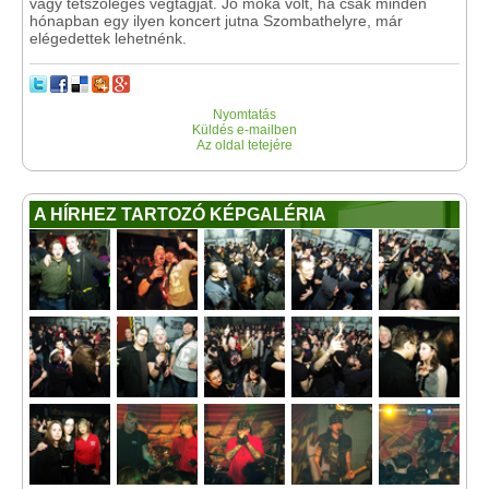
vagy tetszőleges végtagját. Jó móka volt, ha csak minden
hónapban egy ilyen koncert jutna Szombathelyre, már
elégedettek lehetnénk.
Nyomtatás
Küldés e-mailben
Az oldal tetejére
A HÍRHEZ TARTOZÓ KÉPGALÉRIA