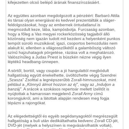
kifejezetten olcsó belépő árának finanszírozásáért.
Az együttes azonban megdolgozott a pénzéért: Barbaró Attila
és társai olyan energiával és kedvvel prezentálták a sláger-
feldolgozásokat, hogy az embernek öntudatlanul is
megmozdult keze, lába, kampósbotja. Furcsaság azonban,
hogy a főleg a Vas megyei rockerközösség tagjaiból álló
közönség nem igazán tudott mit kezdeni a helyenként punkos
tempót súroló muzsikával; igazi, csoportos bemozdulás nem
alakult ki, ellenben a világosszőkétől a galambőszig változó
színű hajzuhatagok pörgetése, rázása volt a meghatározó.
Valószínűleg a Judas Priest is büszkén nézne végig ilyen
léptékű headbang-ünnepen.
A sörtől, bortól, vagy csupán a jó hangulattól megbódult
hallgatóság együtt énekelhette, üvöltözhette végig Szendrei
„Szasza" Zsolttal a legnépszerűbb Zorall-himnuszokat, mint
például a
„Könnyű álmot hozzon az éj"
, vagy az
„Induljon a
banzáj"
. A srácok a szokásos repertoár mellett ízelítőt is
nyújtottak a hamarosan megjelenő
Zorall Army
című
korongjukról, ami a látottak alapján rendesen meg fogja
tépázni a rajongókat.
Az elégedettségtől és egyéb segédanyagoktól megrészegült
hallgatóság a buli után dedikáltathatta kedvenc Zorall CD-jét,
DVD-jét (melyek a helyszínen is megvásárolhatók voltak),