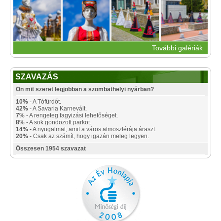
További galériák
SZAVAZÁS
Ön mit szeret legjobban a szombathelyi nyárban?
10%
- A Tófürdőt.
42%
- A Savaria Karnevált.
7%
- A rengeteg fagyizási lehetőséget.
8%
- A sok gondozott parkot.
14%
- A nyugalmat, amit a város atmoszférája áraszt.
20%
- Csak az számít, hogy igazán meleg legyen.
Összesen 1954 szavazat