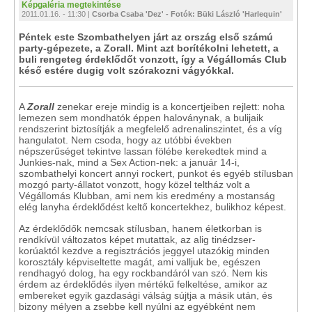
Képgaléria megtekintése
2011.01.16. - 11:30 |
Csorba Csaba 'Dez' - Fotók: Büki László 'Harlequin'
Péntek este Szombathelyen járt az ország első számú
party-gépezete, a Zorall. Mint azt borítékolni lehetett, a
buli rengeteg érdeklődőt vonzott, így a Végállomás Club
késő estére dugig volt szórakozni vágyókkal.
A
Zorall
zenekar ereje mindig is a koncertjeiben rejlett: noha
lemezen sem mondhatók éppen haloványnak, a bulijaik
rendszerint biztosítják a megfelelő adrenalinszintet, és a víg
hangulatot. Nem csoda, hogy az utóbbi években
népszerűséget tekintve lassan fölébe kerekedtek mind a
Junkies-nak, mind a Sex Action-nek: a január 14-i,
szombathelyi koncert annyi rockert, punkot és egyéb stílusban
mozgó party-állatot vonzott, hogy közel teltház volt a
Végállomás Klubban, ami nem kis eredmény a mostanság
elég lanyha érdeklődést keltő koncertekhez, bulikhoz képest.
Az érdeklődők nemcsak stílusban, hanem életkorban is
rendkívül változatos képet mutattak, az alig tinédzser-
korúaktól kezdve a regisztrációs jeggyel utazókig minden
korosztály képviseltette magát, ami valljuk be, egészen
rendhagyó dolog, ha egy rockbandáról van szó. Nem kis
érdem az érdeklődés ilyen mértékű felkeltése, amikor az
embereket egyik gazdasági válság sújtja a másik után, és
bizony mélyen a zsebbe kell nyúlni az egyébként nem