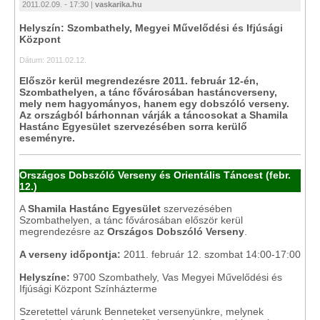
2011.02.09. - 17:30 |
vaskarika.hu
Helyszín: Szombathely, Megyei Művelődési és Ifjúsági
Központ
Dátum: 2011.02.12.
Először kerül megrendezésre 2011. február 12-én,
Szombathelyen, a tánc fővárosában hastáncverseny,
mely nem hagyományos, hanem egy dobszóló verseny.
Az országból bárhonnan várják a táncosokat a Shamila
Hastánc Egyesület szervezésében sorra kerülő
eseményre.
Országos Dobszóló Verseny és Orientális Táncest (febr.
12.)
A
Shamila Hastánc Egyesület
szervezésében
Szombathelyen, a tánc fővárosában először kerül
megrendezésre az
Országos Dobszóló Verseny
.
A verseny időpontja:
2011. február 12. szombat 14:00-17:00
Helyszíne:
9700 Szombathely, Vas Megyei Művelődési és
Ifjúsági Központ Színházterme
Szeretettel várunk Benneteket versenyünkre, melynek