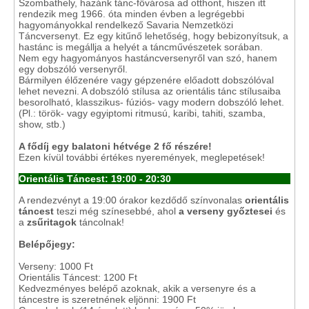
Szombathely, hazánk tánc-fővárosa ad otthont, hiszen itt
rendezik meg 1966. óta minden évben a legrégebbi
hagyományokkal rendelkező Savaria Nemzetközi
Táncversenyt. Ez egy kitűnő lehetőség, hogy bebizonyítsuk, a
hastánc is megállja a helyét a táncművészetek sorában.
Nem egy hagyományos hastáncversenyről van szó, hanem
egy dobszóló versenyről.
Bármilyen élőzenére vagy gépzenére előadott dobszólóval
lehet nevezni. A dobszóló stílusa az orientális tánc stílusaiba
besorolható, klasszikus- fúziós- vagy modern dobszóló lehet.
(Pl.: török- vagy egyiptomi ritmusú, karibi, tahiti, szamba,
show, stb.)
A fődíj egy balatoni hétvége 2 fő részére!
Ezen kívül további értékes nyeremények, meglepetések!
Orientális Táncest: 19:00 - 20:30
A rendezvényt a 19:00 órakor kezdődő színvonalas
orientális
táncest
teszi még színesebbé, ahol
a verseny győztesei
és
a
zsűritagok
táncolnak!
Belépőjegy:
Verseny: 1000 Ft
Orientális Táncest: 1200 Ft
Kedvezményes belépő azoknak, akik a versenyre és a
táncestre is szeretnének eljönni: 1900 Ft