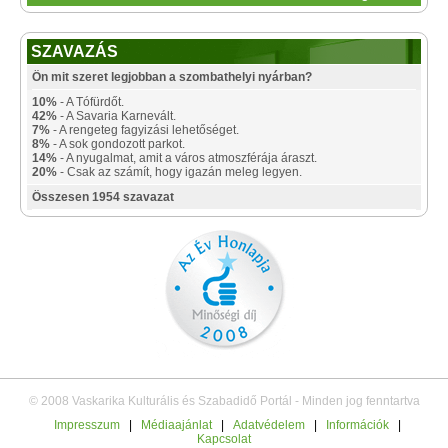
SZAVAZÁS
Ön mit szeret legjobban a szombathelyi nyárban?
10%
- A Tófürdőt.
42%
- A Savaria Karnevált.
7%
- A rengeteg fagyizási lehetőséget.
8%
- A sok gondozott parkot.
14%
- A nyugalmat, amit a város atmoszférája áraszt.
20%
- Csak az számít, hogy igazán meleg legyen.
Összesen 1954 szavazat
© 2008 Vaskarika Kulturális és Szabadidő Portál - Minden jog fenntartva
Impresszum
|
Médiaajánlat
|
Adatvédelem
|
Információk
|
Kapcsolat