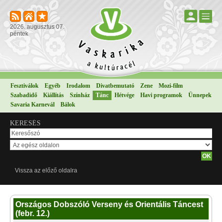
2026. augusztus 07.
péntek
Fesztiválok
Egyéb
Irodalom
Divatbemutató
Zene
Mozi-film
Szabadidő
Kiállítás
Színház
Tánc
Hétvége
Havi programok
Ünnepek
Savaria Karnevál
Bálok
KERESÉS
Vissza az előző oldalra
Országos Dobszóló Verseny és Orientális Táncest
(febr. 12.)