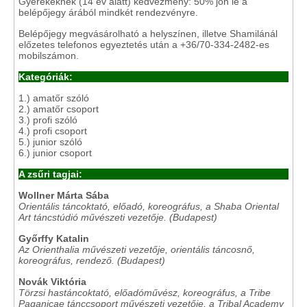
Gyerekeknek (14 év alatt) kedvezmény: 50% jön le a
belépőjegy árából mindkét rendezvényre.
Belépőjegy megvásárolható a helyszínen, illetve Shamilánál
előzetes telefonos egyeztetés után a +36/70-334-2482-es
mobilszámon.
Kategóriák:
1.) amatőr szóló
2.) amatőr csoport
3.) profi szóló
4.) profi csoport
5.) junior szóló
6.) junior csoport
A zsűri tagjai:
Wollner Márta Sába
Orientális táncoktató, előadó, koreográfus, a Shaba Oriental
Art táncstúdió művészeti vezetője. (Budapest)
Győrffy Katalin
Az Orienthalia művészeti vezetője, orientális táncosnő,
koreográfus, rendező. (Budapest)
Novák Viktória
Törzsi hastáncoktató, előadóművész, koreográfus, a Tribe
Paganicae tánccsoport művészeti vezetője, a Tribal Academy