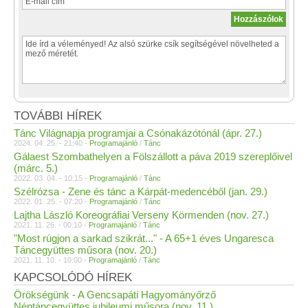
TOVÁBBI HÍREK
Tánc Világnapja programjai a Csónakázótónál (ápr. 27.)
2024. 04. 25. - 21:40 -
Programajánló
/
Tánc
Gálaest Szombathelyen a Fölszállott a páva 2019 szereplőivel
(márc. 5.)
2022. 03. 04. - 10:15 -
Programajánló
/
Tánc
Szélrózsa - Zene és tánc a Kárpát-medencéből (jan. 29.)
2022. 01. 25. - 07:20 -
Programajánló
/
Tánc
Lajtha László Koreográfiai Verseny Körmenden (nov. 27.)
2021. 11. 26. - 00:10 -
Programajánló
/
Tánc
"Most rúgjon a sarkad szikrát..." - A 65+1 éves Ungaresca
Táncegyüttes műsora (nov. 20.)
2021. 11. 10. - 10:00 -
Programajánló
/
Tánc
KAPCSOLÓDÓ HÍREK
Örökségünk - A Gencsapáti Hagyományőrző
Néptáncegyüttes jubileumi műsora (nov. 11.)