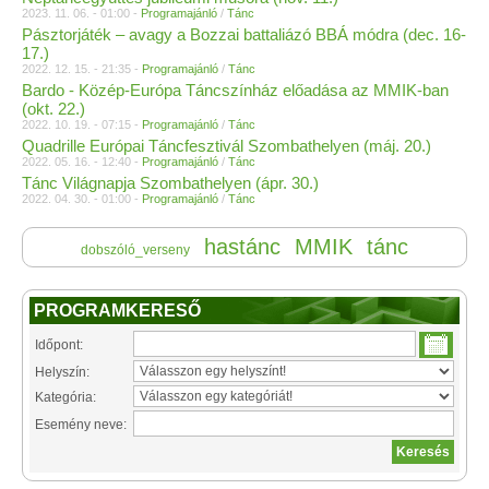
2023. 11. 06. - 01:00 -
Programajánló
/
Tánc
Pásztorjáték – avagy a Bozzai battaliázó BBÁ módra (dec. 16-
17.)
2022. 12. 15. - 21:35 -
Programajánló
/
Tánc
Bardo - Közép-Európa Táncszínház előadása az MMIK-ban
(okt. 22.)
2022. 10. 19. - 07:15 -
Programajánló
/
Tánc
Quadrille Európai Táncfesztivál Szombathelyen (máj. 20.)
2022. 05. 16. - 12:40 -
Programajánló
/
Tánc
Tánc Világnapja Szombathelyen (ápr. 30.)
2022. 04. 30. - 01:00 -
Programajánló
/
Tánc
hastánc
MMIK
tánc
dobszóló_verseny
PROGRAMKERESŐ
Időpont:
Helyszín:
Kategória:
Esemény neve: