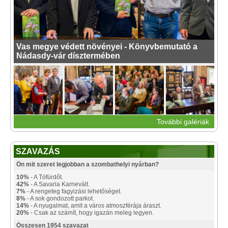
Vas megye védett növényei - Könyvbemutató a
Nádasdy-vár dísztermében
További galériák
SZAVAZÁS
Ön mit szeret legjobban a szombathelyi nyárban?
10%
- A Tófürdőt.
42%
- A Savaria Karnevált.
7%
- A rengeteg fagyizási lehetőséget.
8%
- A sok gondozott parkot.
14%
- A nyugalmat, amit a város atmoszférája áraszt.
20%
- Csak az számít, hogy igazán meleg legyen.
Összesen 1954 szavazat