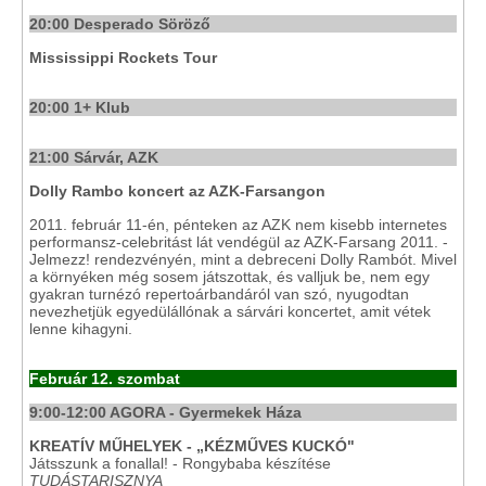
20:00 Desperado Söröző
Mississippi Rockets Tour
20:00 1+ Klub
21:00 Sárvár, AZK
Dolly Rambo koncert az AZK-Farsangon
2011. február 11-én, pénteken az AZK nem kisebb internetes
performansz-celebritást lát vendégül az AZK-Farsang 2011. -
Jelmezz! rendezvényén, mint a debreceni Dolly Rambót. Mivel
a környéken még sosem játszottak, és valljuk be, nem egy
gyakran turnézó repertoárbandáról van szó, nyugodtan
nevezhetjük egyedülállónak a sárvári koncertet, amit vétek
lenne kihagyni.
Február 12. szombat
9:00-12:00 AGORA - Gyermekek Háza
KREATÍV MŰHELYEK - „KÉZMŰVES KUCKÓ"
Játsszunk a fonallal! - Rongybaba készítése
TUDÁSTARISZNYA