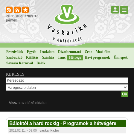
2026. augusztus 07.
péntek
Fesztiválok
Egyéb
Irodalom
Divatbemutató
Zene
Mozi-film
Szabadidő
Kiállítás
Színház
Tánc
Hétvége
Havi programok
Ünnepek
Savaria Karnevál
Bálok
KERESÉS
Vissza az előző oldalra
Báloktól a hard rockig - Programok a hétvégére
2011.02.11. - 09:00 |
vaskarika.hu