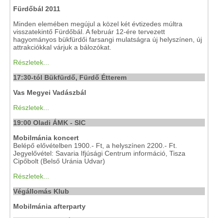
Fürdőbál 2011
Minden elemében megújul a közel két évtizedes múltra
visszatekintő Fürdőbál. A február 12-ére tervezett
hagyományos bükfürdői farsangi mulatságra új helyszínen, új
attrakciókkal várjuk a bálozókat.
Részletek...
17:30-tól Bükfürdő, Fürdő Étterem
Vas Megyei Vadászbál
Részletek...
19:00 Oladi ÁMK - SIC
Mobilmánia koncert
Belépő elővételben 1900.- Ft, a helyszínen 2200.- Ft.
Jegyelővétel: Savaria Ifjúsági Centrum információ, Tisza
Cipőbolt (Belső Uránia Udvar)
Részletek...
Végállomás Klub
Mobilmánia afterparty