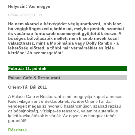
Helyszín: Vas megye
Dátum: 2011.02.11 - 13.
Ha nem akarod a hétvégédet végigunatkozni, jobb lesz,
ha végigböngészed ajánlónkat, melybe péntek, szombat
és vasárnap fontosabb eseményeit gyűjtöttük össze. A
bőséges bálválaszték mellett nem kisebb nevek közül
választhatsz, mint a Mobilmánia vagy Dolly Rambo - a
lehetőség előtted, a többi már vérmérséklet és ízlés
kérdése! Jó szemezgetést!
Február 11. péntek
Palace Cafe & Restaurant
Orient-Tál Bál 2011
A Palace Cafe & Restaurant ismét megnyitja kapuit a mesés
Kelet világa iránt érdeklődőknek. Az idei Orient-Tál Bál
vendégeit magas színvonalú hastáncműsor, szabad rázású
csípőbajnokság, vízipipa-és teasarok, valamint autentikus
keleti kockajátékok is várják. Az egzotikus hangulat tehát
garantált!
Részletek...