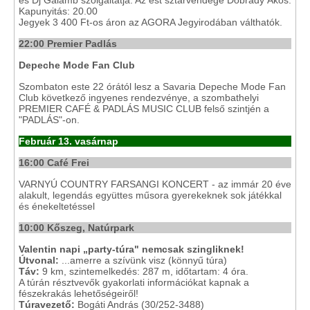
és Dj Galamb szolgáltatja. Az est sztárvendége Dobrády Ákos.
Kapunyitás: 20.00
Jegyek 3 400 Ft-os áron az AGORA Jegyirodában válthatók.
22:00 Premier Padlás
Depeche Mode Fan Club
Szombaton este 22 órától lesz a Savaria Depeche Mode Fan
Club következő ingyenes rendezvénye, a szombathelyi
PREMIER CAFÉ & PADLÁS MUSIC CLUB felső szintjén a
"PADLÁS"-on.
Február 13. vasárnap
16:00 Café Frei
VARNYÚ COUNTRY FARSANGI KONCERT - az immár 20 éve
alakult, legendás együttes műsora gyerekeknek sok játékkal
és énekeltetéssel
10:00 Kőszeg, Natúrpark
Valentin napi „party-túra" nemcsak szingliknek!
Útvonal:
...amerre a szívünk visz (könnyű túra)
Táv:
9 km, szintemelkedés: 287 m, időtartam: 4 óra.
A túrán résztvevők gyakorlati információkat kapnak a
fészekrakás lehetőségeiről!
Túravezető:
Bogáti András (30/252-3488)