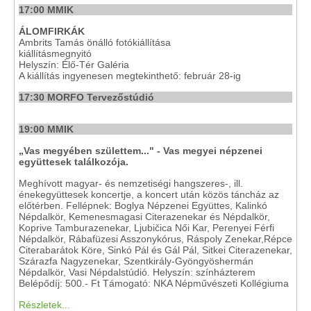
17:00 MMIK
ÁLOMFIRKÁK
Ambrits Tamás önálló fotókiállítása
kiállításmegnyitó
Helyszín: Élő-Tér Galéria
A kiállítás ingyenesen megtekinthető: február 28-ig
17:30 MORFO Tervezőstúdió
19:00 MMIK
„Vas megyében születtem..." - Vas megyei népzenei
együttesek találkozója.
Meghívott magyar- és nemzetiségi hangszeres-, ill.
énekegyüttesek koncertje, a koncert után közös táncház az
előtérben. Fellépnek: Boglya Népzenei Együttes, Kalinkó
Népdalkör, Kemenesmagasi Citerazenekar és Népdalkör,
Koprive Tamburazenekar, Ljubičica Női Kar, Perenyei Férfi
Népdalkör, Rábafüzesi Asszonykórus, Ráspoly Zenekar,Répce
Citerabarátok Köre, Sinkó Pál és Gál Pál, Sitkei Citerazenekar,
Szárazfa Nagyzenekar, Szentkirály-Gyöngyöshermán
Népdalkör, Vasi Népdalstúdió. Helyszín: színházterem
Belépődíj: 500.- Ft Támogató: NKA Népművészeti Kollégiuma
Részletek...