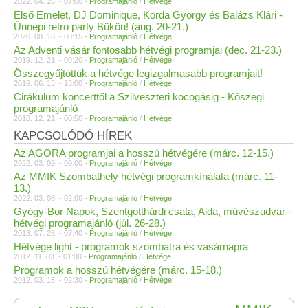
2022. 04. 26. - 07:00 -
Programajánló
/
Hétvége
Első Emelet, DJ Dominique, Korda György és Balázs Klári -
Ünnepi retro party Bükön! (aug. 20-21.)
2020. 08. 18. - 00:15 -
Programajánló
/
Hétvége
Az Adventi vásár fontosabb hétvégi programjai (dec. 21-23.)
2019. 12. 21. - 00:20 -
Programajánló
/
Hétvége
Összegyűjtöttük a hétvége legizgalmasabb programjait!
2019. 06. 13. - 13:00 -
Programajánló
/
Hétvége
Cirákulum koncerttől a Szilveszteri kocogásig - Kőszegi
programajánló
2018. 12. 21. - 00:50 -
Programajánló
/
Hétvége
KAPCSOLÓDÓ HÍREK
Az AGORA programjai a hosszú hétvégére (márc. 12-15.)
2022. 03. 09. - 09:00 -
Programajánló
/
Hétvége
Az MMIK Szombathely hétvégi programkínálata (márc. 11-
13.)
2022. 03. 08. - 02:00 -
Programajánló
/
Hétvége
Gyógy-Bor Napok, Szentgotthárdi csata, Aida, művészudvar -
hétvégi programajánló (júl. 26-28.)
2013. 07. 26. - 07:40 -
Programajánló
/
Hétvége
Hétvége light - programok szombatra és vasárnapra
2012. 11. 03. - 01:00 -
Programajánló
/
Hétvége
Programok a hosszú hétvégére (márc. 15-18.)
2012. 03. 15. - 02:30 -
Programajánló
/
Hétvége