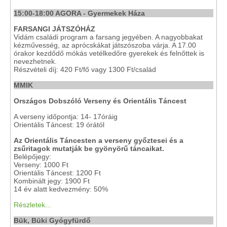
15:00-18:00 AGORA - Gyermekek Háza
FARSANGI JÁTSZÓHÁZ
Vidám családi program a farsang jegyében. A nagyobbakat
kézművesség, az aprócskákat játszószoba várja. A 17.00
órakor kezdődő mókás vetélkedőre gyerekek és felnőttek is
nevezhetnek.
Részvételi díj: 420 Ft/fő vagy 1300 Ft/család
MMIK
Országos Dobszóló Verseny és Orientális Táncest
A verseny időpontja: 14- 17óráig
Orientális Táncest: 19 órától
Az Orientális Táncesten a verseny győztesei és a
zsűritagok mutatják be gyönyörű táncaikat.
Belépőjegy:
Verseny: 1000 Ft
Orientális Táncest: 1200 Ft
Kombinált jegy: 1900 Ft
14 év alatt kedvezmény: 50%
Részletek...
Bük, Büki Gyógyfürdő