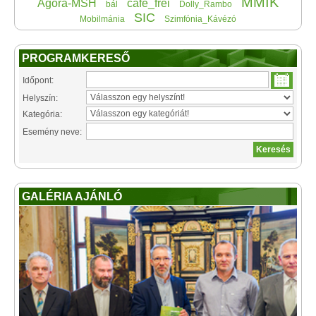
MMIK
Agora-MSH
café_frei
bál
Dolly_Rambo
SIC
Mobilmánia
Szimfónia_Kávézó
PROGRAMKERESŐ
Időpont:
Helyszín:
Kategória:
Esemény neve:
GALÉRIA AJÁNLÓ