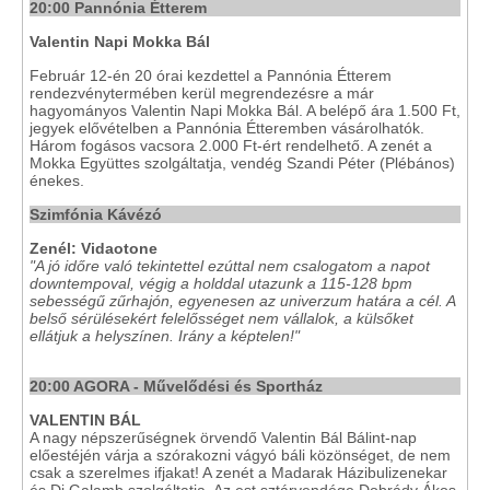
20:00 Pannónia Étterem
Valentin Napi Mokka Bál
Február 12-én 20 órai kezdettel a Pannónia Étterem
rendezvénytermében kerül megrendezésre a már
hagyományos Valentin Napi Mokka Bál. A belépő ára 1.500 Ft,
jegyek elővételben a Pannónia Étteremben vásárolhatók.
Három fogásos vacsora 2.000 Ft-ért rendelhető. A zenét a
Mokka Együttes szolgáltatja, vendég Szandi Péter (Plébános)
énekes.
Szimfónia Kávézó
Zenél: Vidaotone
"A jó időre való tekintettel ezúttal nem csalogatom a napot
downtempoval, végig a holddal utazunk a 115-128 bpm
sebességű zűrhajón, egyenesen az univerzum határa a cél. A
belső sérülésekért felelősséget nem vállalok, a külsőket
ellátjuk a helyszínen. Irány a képtelen!"
20:00 AGORA - Művelődési és Sportház
VALENTIN BÁL
A nagy népszerűségnek örvendő Valentin Bál Bálint-nap
előestéjén várja a szórakozni vágyó báli közönséget, de nem
csak a szerelmes ifjakat! A zenét a Madarak Házibulizenekar