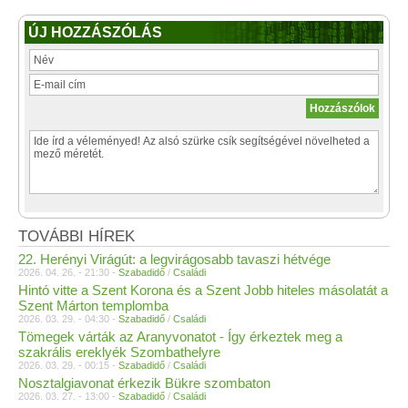
ÚJ HOZZÁSZÓLÁS
TOVÁBBI HÍREK
22. Herényi Virágút: a legvirágosabb tavaszi hétvége
2026. 04. 26. - 21:30 -
Szabadidő
/
Családi
Hintó vitte a Szent Korona és a Szent Jobb hiteles másolatát a
Szent Márton templomba
2026. 03. 29. - 04:30 -
Szabadidő
/
Családi
Tömegek várták az Aranyvonatot - Így érkeztek meg a
szakrális ereklyék Szombathelyre
2026. 03. 29. - 00:15 -
Szabadidő
/
Családi
Nosztalgiavonat érkezik Bükre szombaton
2026. 03. 27. - 13:00 -
Szabadidő
/
Családi