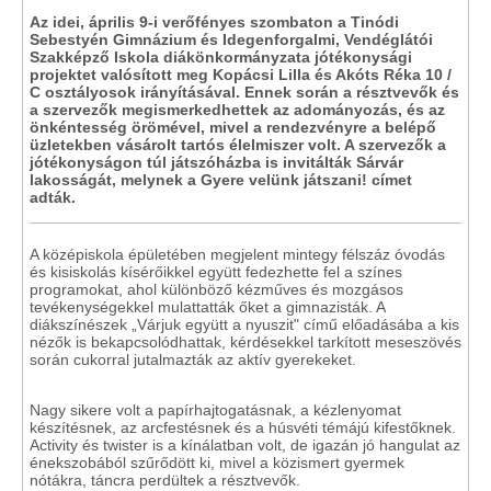
Az idei, április 9-i verőfényes szombaton a Tinódi
Sebestyén Gimnázium és Idegenforgalmi, Vendéglátói
Szakképző Iskola diákönkormányzata jótékonysági
projektet valósított meg Kopácsi Lilla és Akóts Réka 10 /
C osztályosok irányításával. Ennek során a résztvevők és
a szervezők megismerkedhettek az adományozás, és az
önkéntesség örömével, mivel a rendezvényre a belépő
üzletekben vásárolt tartós élelmiszer volt. A szervezők a
jótékonyságon túl játszóházba is invitálták Sárvár
lakosságát, melynek a Gyere velünk játszani! címet
adták.
A középiskola épületében megjelent mintegy félszáz óvodás
és kisiskolás kísérőikkel együtt fedezhette fel a színes
programokat, ahol különböző kézműves és mozgásos
tevékenységekkel mulattatták őket a gimnazisták. A
diákszínészek „Várjuk együtt a nyuszit" című előadásába a kis
nézők is bekapcsolódhattak, kérdésekkel tarkított meseszövés
során cukorral jutalmazták az aktív gyerekeket.
Nagy sikere volt a papírhajtogatásnak, a kézlenyomat
készítésnek, az arcfestésnek és a húsvéti témájú kifestőknek.
Activity és twister is a kínálatban volt, de igazán jó hangulat az
énekszobából szűrődött ki, mivel a közismert gyermek
nótákra, táncra perdültek a résztvevők.