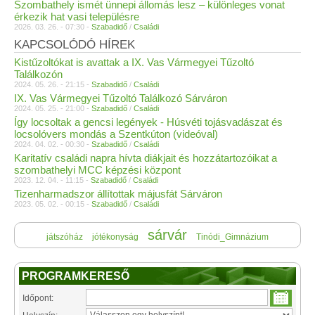
Szombathely ismét ünnepi állomás lesz – különleges vonat
érkezik hat vasi településre
2026. 03. 26. - 07:30 -
Szabadidő
/
Családi
KAPCSOLÓDÓ HÍREK
Kistűzoltókat is avattak a IX. Vas Vármegyei Tűzoltó
Találkozón
2024. 05. 26. - 21:15 -
Szabadidő
/
Családi
IX. Vas Vármegyei Tűzoltó Találkozó Sárváron
2024. 05. 25. - 21:00 -
Szabadidő
/
Családi
Így locsoltak a gencsi legények - Húsvéti tojásvadászat és
locsolóvers mondás a Szentkúton (videóval)
2024. 04. 02. - 00:30 -
Szabadidő
/
Családi
Karitatív családi napra hívta diákjait és hozzátartozóikat a
szombathelyi MCC képzési központ
2023. 12. 04. - 11:15 -
Szabadidő
/
Családi
Tizenharmadszor állítottak májusfát Sárváron
2023. 05. 02. - 00:15 -
Szabadidő
/
Családi
sárvár
játszóház
jótékonyság
Tinódi_Gimnázium
PROGRAMKERESŐ
Időpont: