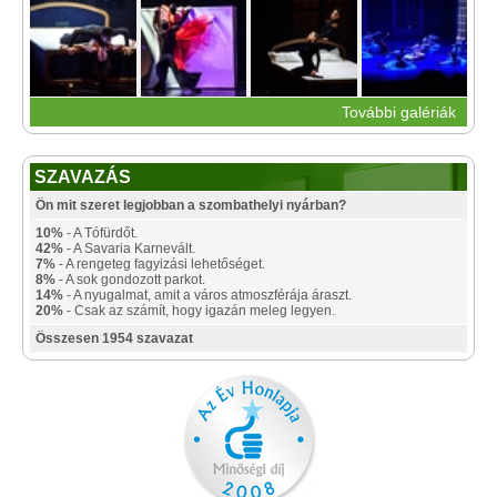
További galériák
SZAVAZÁS
Ön mit szeret legjobban a szombathelyi nyárban?
10%
- A Tófürdőt.
42%
- A Savaria Karnevált.
7%
- A rengeteg fagyizási lehetőséget.
8%
- A sok gondozott parkot.
14%
- A nyugalmat, amit a város atmoszférája áraszt.
20%
- Csak az számít, hogy igazán meleg legyen.
Összesen 1954 szavazat