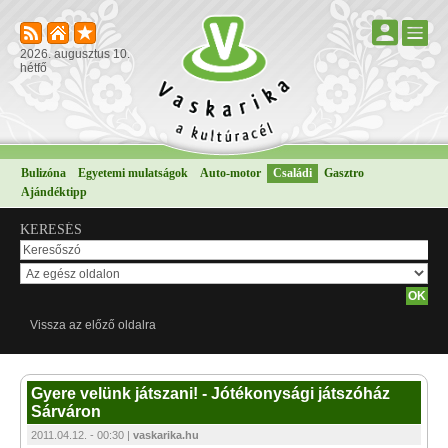
2026. augusztus 10.
hétfő
Bulizóna
Egyetemi mulatságok
Auto-motor
Családi
Gasztro
Ajándéktipp
KERESÉS
Vissza az előző oldalra
Gyere velünk játszani! - Jótékonysági játszóház
Sárváron
2011.04.12. - 00:30 |
vaskarika.hu