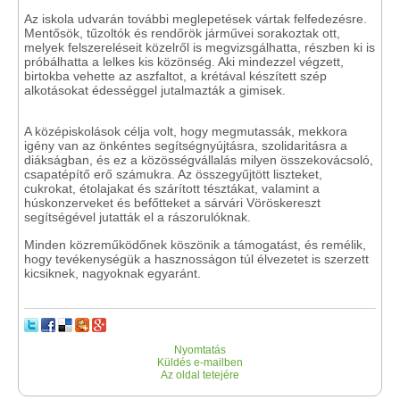
Az iskola udvarán további meglepetések vártak felfedezésre.
Mentősök, tűzoltók és rendőrök járművei sorakoztak ott,
melyek felszereléseit közelről is megvizsgálhatta, részben ki is
próbálhatta a lelkes kis közönség. Aki mindezzel végzett,
birtokba vehette az aszfaltot, a krétával készített szép
alkotásokat édességgel jutalmazták a gimisek.
A középiskolások célja volt, hogy megmutassák, mekkora
igény van az önkéntes segítségnyújtásra, szolidaritásra a
diákságban, és ez a közösségvállalás milyen összekovácsoló,
csapatépítő erő számukra. Az összegyűjtött liszteket,
cukrokat, étolajakat és szárított tésztákat, valamint a
húskonzerveket és befőtteket a sárvári Vöröskereszt
segítségével jutatták el a rászorulóknak.
Minden közreműködőnek köszönik a támogatást, és remélik,
hogy tevékenységük a hasznosságon túl élvezetet is szerzett
kicsiknek, nagyoknak egyaránt.
Nyomtatás
Küldés e-mailben
Az oldal tetejére