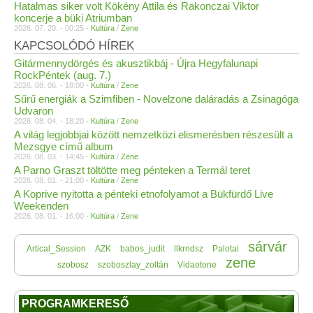
Hatalmas siker volt Kökény Attila és Rakonczai Viktor
koncerje a büki Atriumban
2026. 07. 20. - 00:25 -
Kultúra
/
Zene
KAPCSOLÓDÓ HÍREK
Gitármennydörgés és akusztikbáj - Újra Hegyfalunapi
RockPéntek (aug. 7.)
2026. 08. 06. - 18:00 -
Kultúra
/
Zene
Sűrű energiák a Szimfiben - Novelzone daláradás a Zsinagóga
Udvaron
2026. 08. 04. - 18:20 -
Kultúra
/
Zene
A világ legjobbjai között nemzetközi elismerésben részesült a
Mezsgye című album
2026. 08. 03. - 14:45 -
Kultúra
/
Zene
A Parno Graszt töltötte meg pénteken a Termál teret
2026. 08. 01. - 21:00 -
Kultúra
/
Zene
A Koprive nyitotta a pénteki etnofolyamot a Bükfürdő Live
Weekenden
2026. 08. 01. - 16:00 -
Kultúra
/
Zene
sárvár
Artical_Session
AZK
babos_judit
llkrndsz
Palotai
zene
szobosz
szoboszlay_zoltán
Vidaotone
PROGRAMKERESŐ