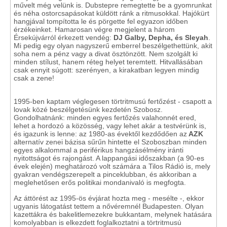
művelt még velünk is. Dubstepre remegtette be a gyomrunkat
és néha ostorcsapásokat küldött ránk a ritmusokkal. Hajókürt
hangjával tompította le és pörgette fel egyazon időben
érzékeinket. Hamarosan végre megjelent a három
Érsekújvárról érkezett vendég:
DJ Galby, Depha, és Sleyah
.
Mi pedig egy olyan nagyszerű emberrel beszélgethettünk, akit
soha nem a pénz vagy a divat ösztönzött. Nem szolgált ki
minden stílust, hanem réteg helyet teremtett. Hitvallásában
csak ennyit súgott: szerényen, a kirakatban legyen mindig
csak a zene!
1995-ben kaptam véglegesen törtritmusú fertőzést - csapott a
lovak közé beszélgetésünk kezdetén Szobosz.
Gondolhatnánk: minden egyes fertőzés valahonnét ered,
lehet a hordozó a közösség, vagy lehet akár a testvérünk is,
és igazunk is lenne: az 1980-as évektől kezdődően az
AZK
alternatív zenei bázisa sűrűn hintette el Szoboszban minden
egyes alkalommal a periférikus hangzásélmény iránti
nyitottságot és rajongást. A lappangási időszakban (a 90-es
évek elején) meghatározó volt számára a Tilos Rádió is, mely
gyakran vendégszerepelt a pinceklubban, és akkoriban a
meglehetősen erős politikai mondanivaló is megfogta.
Az áttörést az 1995-ös évjárat hozta meg - mesélte -, ekkor
ugyanis látogatást tettem a nővéremnél Budapesten. Olyan
kazettákra és bakelitlemezekre bukkantam, melynek hatására
komolyabban is elkezdett foglalkoztatni a törtritmusú