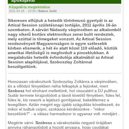
"apukájával"
Képgaléria megtekintése
2011.04.18. - 10:00 |
Babos Judit
Sikeresen elfújtuk a hetedik törtritmusú gyertyát is az
Artical Session születésnapi tortáján, 2011 április 16-án
szombaton. A sárvári Nádasdy várpincében az alkalomból
nagy sikerű kortárs elektronikus zenei bulit rendeztek,
mely ezúttal is tömegeket vonzott. Az Artical Session
rendezvényeit Magyarországon is egyre szélesebb
körben elismerik, a hét év alatt közel 110 előadó, köztük
amerikai illetőségű is megfordult a pinceklubban. A
megalakulás hetedik évfordulója alkalmából az Artical
Session alapítójával, Szoboszlay Zoltánnal
beszélgettünk.
Hosszasan várakoztunk Szoboszlay Zoltánra a várpincében,
és a villódzó fényekben néha felkaptuk a fejünket, mert
Szobosz
hol elrohant mellettünk, hol visszatért a DJ pulthoz.
Sudár termete kirajzolódott a távoli kivetítő fényében, füles fel,
füles le, kis rework a lejátszó gombjaival, bakelitlemez a
levegőben. Aztán megint egy újabb száguldás következett, és
mikor el tudtuk csípni, szokásos kérdésünkre - "mikor
beszélünk?" - a válasz harmadszor is ugyanaz volt: mindjárt...
Megérte várni.
Szobosz
a várakoztatás negyed órájában
annyira ráhangolódott a hozott anyagra, hogy csodákat