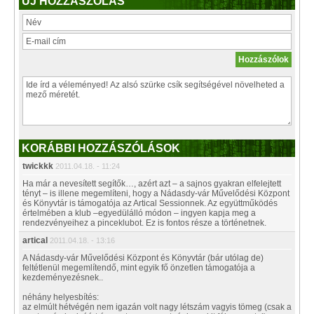
ÚJ HOZZÁSZÓLÁS
KORÁBBI HOZZÁSZÓLÁSOK
twickkk
2011.04.18. - 11:24
Ha már a nevesített segítők…, azért azt – a sajnos gyakran elfelejtett
tényt – is illene megemlíteni, hogy a Nádasdy-vár Művelődési Központ
és Könyvtár is támogatója az Artical Sessionnek. Az együttműködés
értelmében a klub –egyedülálló módon – ingyen kapja meg a
rendezvényeihez a pinceklubot. Ez is fontos része a történetnek.
artical
2011.04.18. - 13:16
A Nádasdy-vár Művelődési Központ és Könyvtár (bár utólag de)
feltétlenül megemlítendő, mint egyik fő önzetlen támogatója a
kezdeményezésnek..
néhány helyesbítés:
az elmúlt hétvégén nem igazán volt nagy létszám vagyis tömeg (csak a