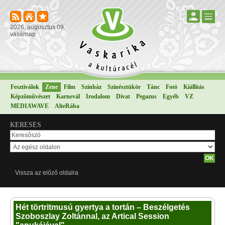
2026. augusztus 09.
vasárnap
Fesztiválok
Zene
Film
Színház
Színésztükör
Tánc
Fotó
Kiállítás
Képzőművészet
Karnevál
Irodalom
Divat
Pegazus
Egyéb
VZ
MEDIAWAVE
AlteRába
KERESÉS
Vissza az előző oldalra
Hét törtritmusú gyertya a tortán – Beszélgetés
Szoboszlay Zoltánnal, az Artical Session