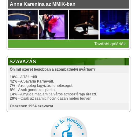
Anna Karenina az MMIK-ban
További galériák
SZAVAZÁS
Ön mit szeret legjobban a szombathelyi nyárban?
10%
- A Tófürdőt.
42%
- A Savaria Karnevált.
7%
- A rengeteg fagyizási lehetőséget.
8%
- A sok gondozott parkot.
14%
- A nyugalmat, amit a város atmoszférája áraszt.
20%
- Csak az számít, hogy igazán meleg legyen.
Összesen 1954 szavazat