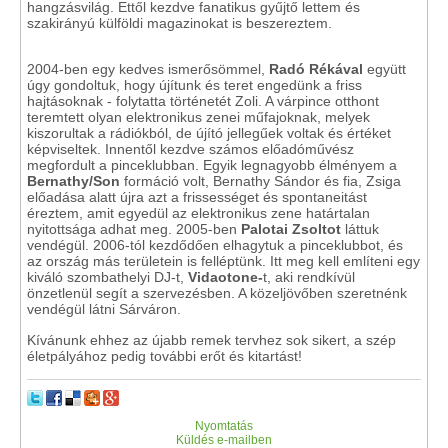
hangzásvilág. Ettől kezdve fanatikus gyűjtő lettem és
szakirányú külföldi magazinokat is beszereztem.
2004-ben egy kedves ismerősömmel,
Radó Rékával
együtt
úgy gondoltuk, hogy újítunk és teret engedünk a friss
hajtásoknak - folytatta történetét Zoli. A várpince otthont
teremtett olyan elektronikus zenei műfajoknak, melyek
kiszorultak a rádiókból, de újító jellegűek voltak és értéket
képviseltek. Innentől kezdve számos előadóművész
megfordult a pinceklubban. Egyik legnagyobb élményem a
Bernathy/Son
formáció volt, Bernathy Sándor és fia, Zsiga
előadása alatt újra azt a frissességet és spontaneitást
éreztem, amit egyedül az elektronikus zene határtalan
nyitottsága adhat meg. 2005-ben
Palotai Zsoltot
láttuk
vendégül. 2006-tól kezdődően elhagytuk a pinceklubbot, és
az ország más területein is felléptünk. Itt meg kell említeni egy
kiváló szombathelyi DJ-t,
Vidaotone-
t, aki rendkívül
önzetlenül segít a szervezésben. A közeljövőben szeretnénk
vendégül látni Sárváron.
Kívánunk ehhez az újabb remek tervhez sok sikert, a szép
életpályához pedig további erőt és kitartást!
Nyomtatás
Küldés e-mailben