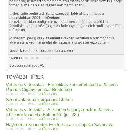
pontosság kedvéért és mert nem szeretnénk senkit félre vezetni). nagy
tömeg a szülinap első részén volt márciusban :)
a tilos rádió pedig a dj-i által szerepelt több alkalommal is a
pinceklubban 2004-et követően.
az azk, mint klub pedig már az artical session létrejötte előtt is
felvállalta, többek közt (ha, csak halványan is) az elektronikus periféria
műfajokat.
jó magam, pedig csak az elmúlt években kezdtem a pult mögött is
aktívan ténykedni, míg eleinte magam is csak szervező voltam.
végül, köszönet Babos Juditnak a cikkért!
twickkk
2011.04.18. - 13:28
Boldog szülinapot, AS!
TOVÁBBI HÍREK
Virtus és virtuozitás - Frenetikus koncertet adott a 20 éves
Pannon Cigányzenekar Bükfürdőn
2026. 07. 29. - 19:00 -
Kultúra
/
Zene
Szent Jakab-napi orgonaest Jákon
2026. 07. 27. - 15:30 -
Kultúra
/
Zene
Virtus és virtuozitás - A Pannon Cigányzenekar 20 éves
jubileumi koncertje Bükfürdőn (júl. 28.)
2026. 07. 27. - 14:30 -
Kultúra
/
Zene
Haydneum Koncertek Eszterházán a Capella Savariával
2026. 07. 26. - 16:45 -
Kultúra
/
Zene