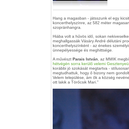
Hang a magasban - játsszunk el egy kicsi
koncerthelyszínre, az 582 méter magasan 
szopránhangra.
Hiába volt a hűvös idő, sokan nekiveselke
meghallgassák Vásáry André délutáni prod
koncerthelyszínként - az énekes személyis
ünnepélyessége és meghittsége.
A művészt
Parais István
, az MMIK megbíz
hétvégén sorra kerülő velemi Gesztenye
korábbi jó szokását megtartva - stílusos
megtudhattuk, hogy ő bizony nem gondolta 
Velem települése, ám ők a község nevének
ott lakik a Törőcsik Mari."