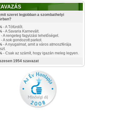
ZAVAZÁS
mit szeret legjobban a szombathelyi
árban?
%
- A Tófürdőt.
%
- A Savaria Karnevált.
- A rengeteg fagyizási lehetőséget.
- A sok gondozott parkot.
%
- A nyugalmat, amit a város atmoszférája
szt.
%
- Csak az számít, hogy igazán meleg legyen.
szesen 1954 szavazat