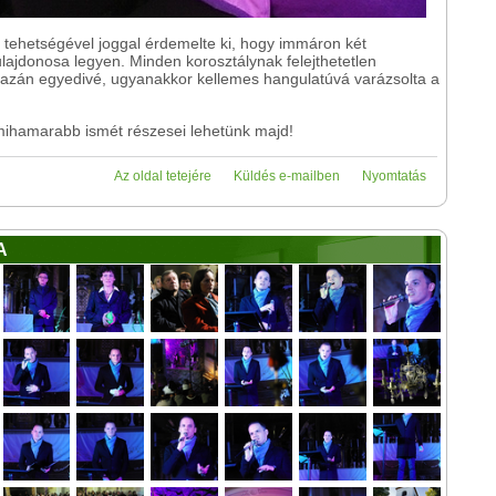
i tehetségével joggal érdemelte ki, hogy immáron két
lajdonosa legyen. Minden korosztálynak felejthetetlen
 igazán egyedivé, ugyanakkor kellemes hangulatúvá varázsolta a
ihamarabb ismét részesei lehetünk majd!
Az oldal tetejére
Küldés e-mailben
Nyomtatás
A