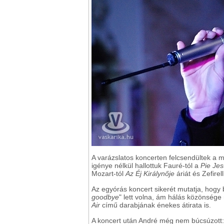
A varázslatos koncerten felcsendültek a 
igénye nélkül hallottuk Fauré-tól a
Pie Jes
Mozart-tól
Az Éj Királynője
áriát és Zefirel
Az egyórás koncert sikerét mutatja, hogy b
goodbye
" lett volna, ám hálás közönség
Air
című darabjának énekes átirata is.
A koncert után André még nem búcsúzott: