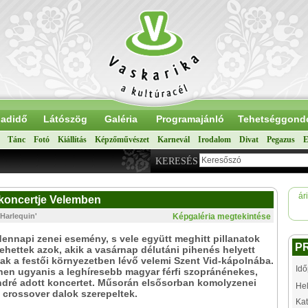
adidő
Látószög
Galéria
Programajánló
Tehetséggond
Tánc
Fotó
Kiállítás
Képzőművészet
Karnevál
Irodalom
Divat
Pegazus
E
KERESÉS
ár
koncertje Velemben
Harlequin'
Képgaléria megtekintése
nnapi zenei esemény, s vele együtt meghitt pillanatok
P
lehettek azok, akik a vasárnap délutáni pihenés helyett
tak a festői környezetben lévő velemi Szent Vid-kápolnába.
Idő
nen ugyanis a leghíresebb magyar férfi szopránénekes,
ndré adott koncertet. Műsorán elsősorban komolyzenei
Hel
crossover dalok szerepeltek.
Kat