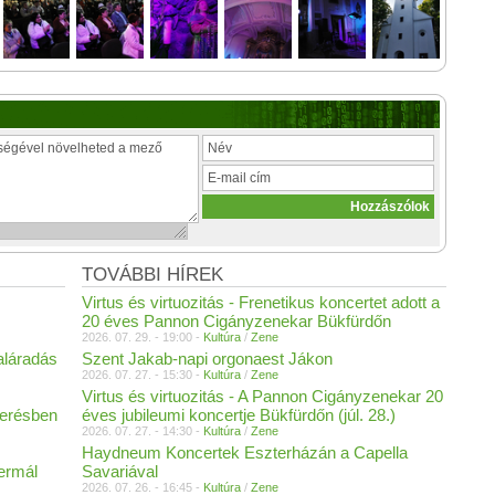
TOVÁBBI HÍREK
Virtus és virtuozitás - Frenetikus koncertet adott a
20 éves Pannon Cigányzenekar Bükfürdőn
2026. 07. 29. - 19:00 -
Kultúra
/
Zene
aláradás
Szent Jakab-napi orgonaest Jákon
2026. 07. 27. - 15:30 -
Kultúra
/
Zene
Virtus és virtuozitás - A Pannon Cigányzenekar 20
merésben
éves jubileumi koncertje Bükfürdőn (júl. 28.)
2026. 07. 27. - 14:30 -
Kultúra
/
Zene
Haydneum Koncertek Eszterházán a Capella
Termál
Savariával
2026. 07. 26. - 16:45 -
Kultúra
/
Zene