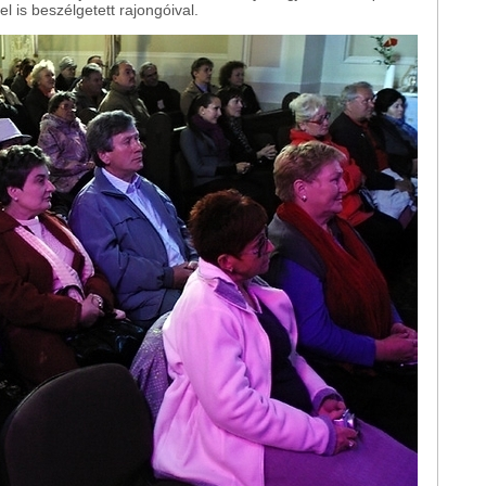
 is beszélgetett rajongóival.