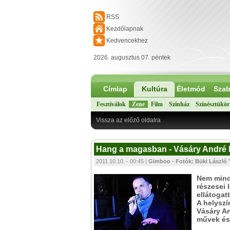
RSS
Kezdőlapnak
Kedvencekhez
2026. augusztus 07. péntek
Címlap
Kultúra
Életmód
Szab
Fesztiválok
Zene
Film
Színház
Színésztükör
Vissza az előző oldalra
Hang a magasban - Vásáry André 
2011.10.10. - 00:45 |
Gimboo - Fotók: Büki László '
Nem minde
részesei 
ellátogat
A helyszí
Vásáry A
művek és 