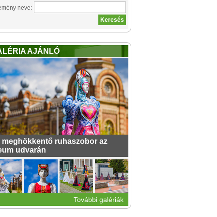
emény neve:
ALÉRIA AJÁNLÓ
 meghökkentő ruhaszobor az
eum udvarán
További galériák