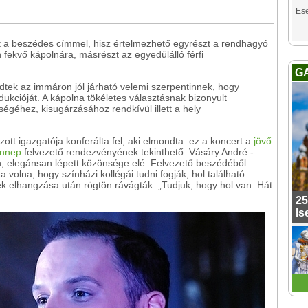
Es
t a beszédes címmel, hisz értelmezhető egyrészt a rendhagyó
fekvő kápolnára, másrészt az egyedülálló férfi
G
dtek az immáron jól járható velemi szerpentinnek, hogy
ukcióját. A kápolna tökéletes választásnak bizonyult
égéhez, kisugárzásához rendkívül illett a hely
ott igazgatója konferálta fel, aki elmondta: ez a koncert a
jövő
ünnep
felvezető rendezvényének tekinthető. Vásáry André -
an, elegánsan lépett közönsége elé. Felvezető beszédéből
volna, hogy színházi kollégái tudni fogják, hol található
 elhangzása után rögtön rávágták: „Tudjuk, hogy hol van. Hát
25
Is