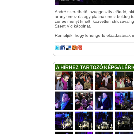
André szerethető, szuggesztív előadó, ak
aranylemez és egy platinalemez boldog tu
zeneélményt kínált, közvetlen stílusával
Szent Vid kápolnát.
Reméljük, hogy lehengerlő előadásának m
A HÍRHEZ TARTOZÓ KÉPGALÉRI