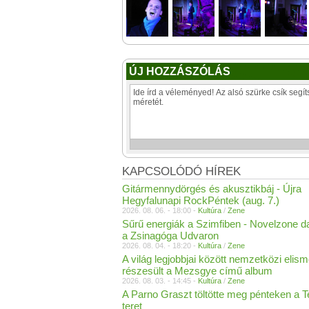
ÚJ HOZZÁSZÓLÁS
KAPCSOLÓDÓ HÍREK
Gitármennydörgés és akusztikbáj - Újra
Hegyfalunapi RockPéntek (aug. 7.)
2026. 08. 06. - 18:00 -
Kultúra
/
Zene
Sűrű energiák a Szimfiben - Novelzone d
a Zsinagóga Udvaron
2026. 08. 04. - 18:20 -
Kultúra
/
Zene
A világ legjobbjai között nemzetközi elis
részesült a Mezsgye című album
2026. 08. 03. - 14:45 -
Kultúra
/
Zene
A Parno Graszt töltötte meg pénteken a 
teret