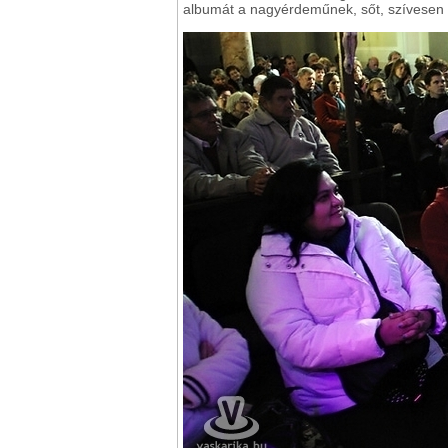
albumát a nagyérdeműnek, sőt, szívesen el