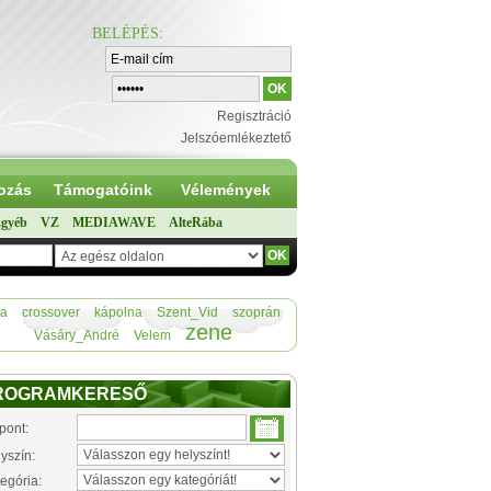
BELÉPÉS
:
Regisztráció
Jelszóemlékeztető
ozás
Támogatóink
Vélemények
gyéb
VZ
MEDIAWAVE
AlteRába
ia
crossover
kápolna
Szent_Vid
szoprán
zene
Vásáry_André
Velem
ROGRAMKERESŐ
pont:
yszín:
egória: