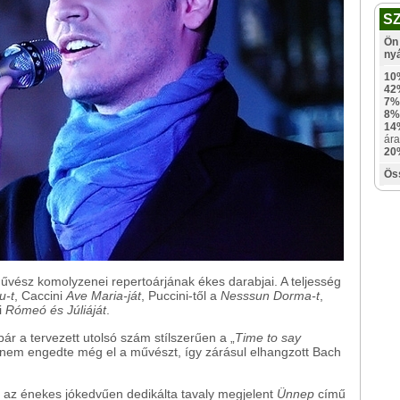
S
Ön 
ny
10
42
7%
8%
14
ára
20
Ös
művész komolyzenei repertoárjának ékes darabjai. A teljesség
u-t
, Caccini
Ave Maria-ját
, Puccini-től a
Nesssun Dorma-t
,
li
Rómeó és Júliáját
.
ár a tervezett utolsó szám stílszerűen a „
Time to say
e nem engedte még el a művészt, így zárásul elhangzott Bach
 az énekes jókedvűen dedikálta tavaly megjelent
Ünnep
című