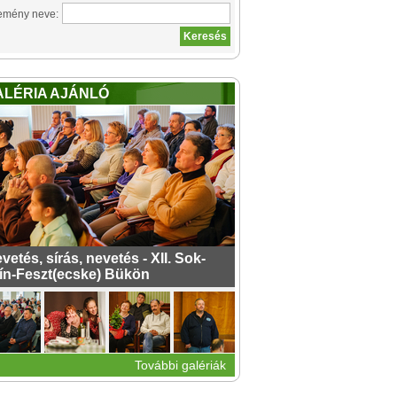
emény neve:
ALÉRIA AJÁNLÓ
vetés, sírás, nevetés - XII. Sok-
ín-Feszt(ecske) Bükön
További galériák