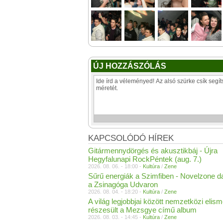
ÚJ HOZZÁSZÓLÁS
KAPCSOLÓDÓ HÍREK
Gitármennydörgés és akusztikbáj - Újra
Hegyfalunapi RockPéntek (aug. 7.)
2026. 08. 06. - 18:00 -
Kultúra
/
Zene
Sűrű energiák a Szimfiben - Novelzone d
a Zsinagóga Udvaron
2026. 08. 04. - 18:20 -
Kultúra
/
Zene
A világ legjobbjai között nemzetközi elis
részesült a Mezsgye című album
2026. 08. 03. - 14:45 -
Kultúra
/
Zene