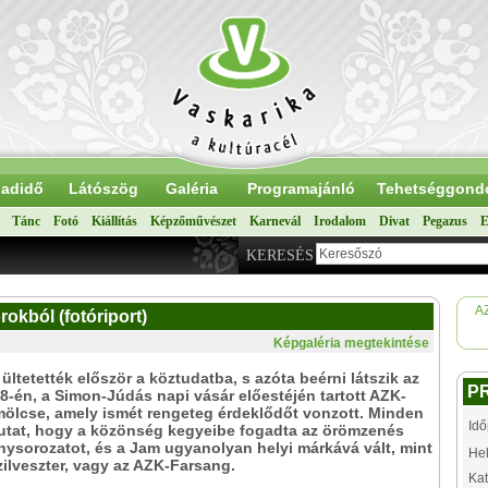
adidő
Látószög
Galéria
Programajánló
Tehetséggond
Tánc
Fotó
Kiállítás
Képzőművészet
Karnevál
Irodalom
Divat
Pegazus
E
KERESÉS
A
rokból (fotóriport)
Képgaléria megtekintése
ültetették először a köztudatba, s azóta beérni látszik az
P
8-én, a Simon-Júdás napi vásár előestéjén tartott AZK-
ölcse, amely ismét rengeteg érdeklődőt vonzott. Minden
Idő
mutat, hogy a közönség kegyeibe fogadta az örömzenés
ysorozatot, és a Jam ugyanolyan helyi márkává vált, mint
Hel
ilveszter, vagy az AZK-Farsang.
Kat