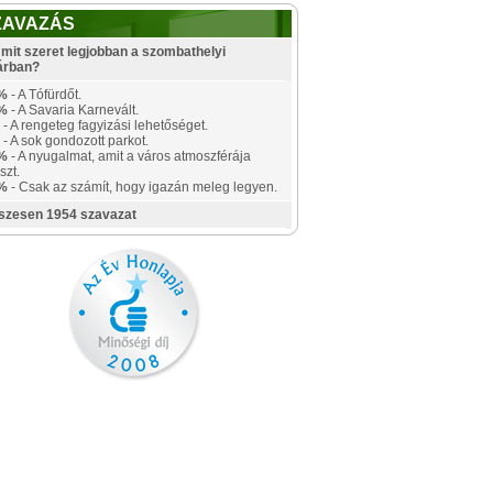
ZAVAZÁS
mit szeret legjobban a szombathelyi
árban?
%
- A Tófürdőt.
%
- A Savaria Karnevált.
- A rengeteg fagyizási lehetőséget.
- A sok gondozott parkot.
%
- A nyugalmat, amit a város atmoszférája
szt.
%
- Csak az számít, hogy igazán meleg legyen.
szesen 1954 szavazat