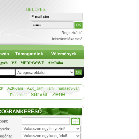
BELÉPÉS
:
Regisztráció
Jelszóemlékeztető
ozás
Támogatóink
Vélemények
gyéb
VZ
MEDIAWAVE
AlteRába
ZK
AZK-Jam
AZK_Jam
jam
nádasdy-vár
sárvár
zene
Pinceklub
ROGRAMKERESŐ
pont:
yszín:
egória: