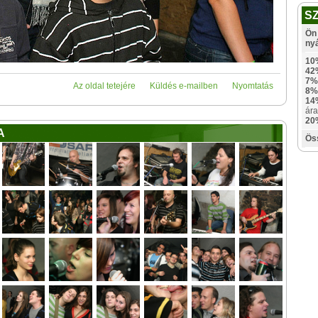
S
Ön 
ny
10
42
7%
Az oldal tetejére
Küldés e-mailben
Nyomtatás
8%
14
ára
20
A
Ös