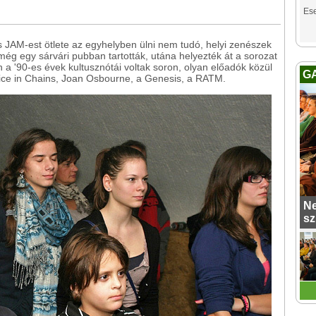
Es
 JAM-est ötlete az egyhelyben ülni nem tudó, helyi zenészek
még egy sárvári pubban tartották, utána helyezték át a sorozat
 a '90-es évek kultusznótái voltak soron, olyan előadók közül
G
Alice in Chains, Joan Osbourne, a Genesis, a RATM.
Ne
sz