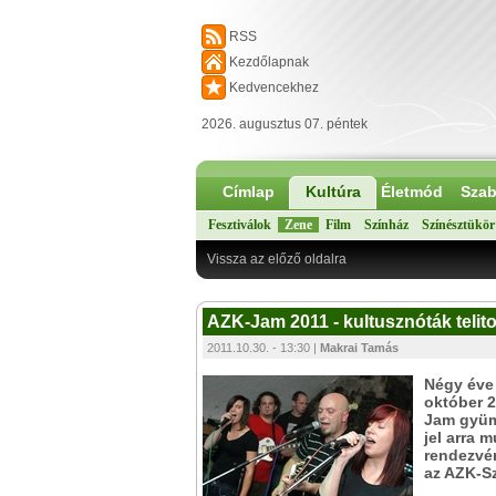
RSS
Kezdőlapnak
Kedvencekhez
2026. augusztus 07. péntek
Címlap
Kultúra
Életmód
Szab
Fesztiválok
Zene
Film
Színház
Színésztükör
Vissza az előző oldalra
AZK-Jam 2011 - kultusznóták telito
2011.10.30. - 13:30 |
Makrai Tamás
Négy éve 
október 2
Jam gyüm
jel arra 
rendezvén
az AZK-Sz