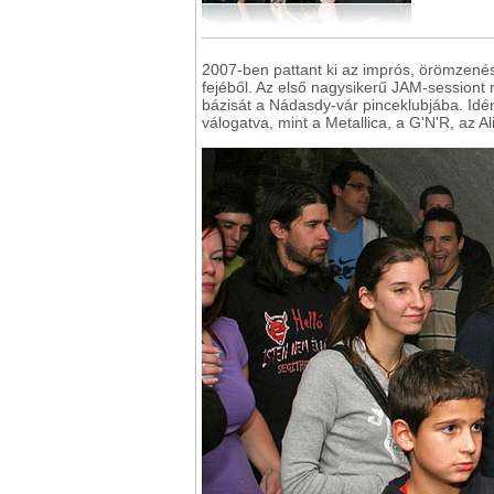
2007-ben pattant ki az imprós, örömzenés
fejéből. Az első nagysikerű JAM-sessiont 
bázisát a Nádasdy-vár pinceklubjába. Idén
válogatva, mint a Metallica, a G'N'R, az 