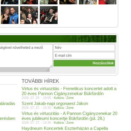
TOVÁBBI HÍREK
Virtus és virtuozitás - Frenetikus koncertet adott a
20 éves Pannon Cigányzenekar Bükfürdőn
2026. 07. 29. - 19:00 -
Kultúra
/
Zene
aláradás
Szent Jakab-napi orgonaest Jákon
2026. 07. 27. - 15:30 -
Kultúra
/
Zene
Virtus és virtuozitás - A Pannon Cigányzenekar 20
merésben
éves jubileumi koncertje Bükfürdőn (júl. 28.)
2026. 07. 27. - 14:30 -
Kultúra
/
Zene
Haydneum Koncertek Eszterházán a Capella