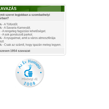
ZAVAZÁS
mit szeret legjobban a szombathelyi
árban?
%
- A Tófürdőt.
%
- A Savaria Karnevált.
- A rengeteg fagyizási lehetőséget.
- A sok gondozott parkot.
%
- A nyugalmat, amit a város atmoszférája
szt.
%
- Csak az számít, hogy igazán meleg legyen.
szesen 1954 szavazat