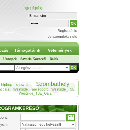
BELÉPÉS
:
Regisztráció
Jelszóemlékeztető
ozás
Támogatóink
Vélemények
Ünnepek
Savaria Karnevál
Bálok
Szombathely
hiphop
show-tánc
ncgála
Westside_Táncsoport
Westside_TSE
Westside_TSE_Gála
ROGRAMKERESŐ
pont:
yszín: