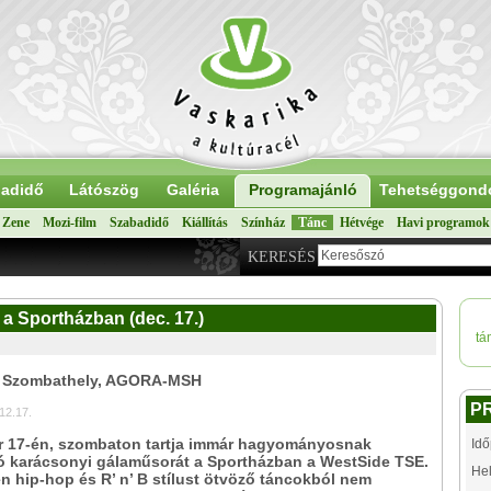
adidő
Látószög
Galéria
Programajánló
Tehetséggond
Zene
Mozi-film
Szabadidő
Kiállítás
Színház
Tánc
Hétvége
Havi programok
KERESÉS
a Sportházban (dec. 17.)
tá
: Szombathely, AGORA-MSH
P
12.17.
 17-én, szombaton tartja immár hagyományosnak
Idő
 karácsonyi gálaműsorát a Sportházban a WestSide TSE.
Hel
 hip-hop és R’ n’ B stílust ötvöző táncokból nem