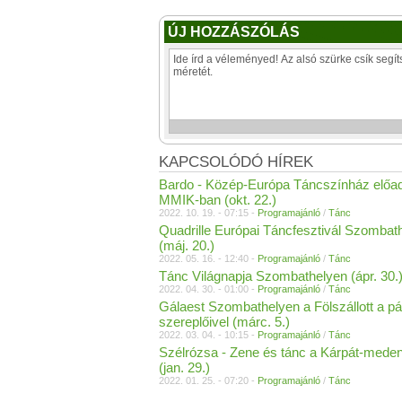
ÚJ HOZZÁSZÓLÁS
KAPCSOLÓDÓ HÍREK
Bardo - Közép-Európa Táncszínház előa
MMIK-ban (okt. 22.)
2022. 10. 19. - 07:15 -
Programajánló
/
Tánc
Quadrille Európai Táncfesztivál Szombat
(máj. 20.)
2022. 05. 16. - 12:40 -
Programajánló
/
Tánc
Tánc Világnapja Szombathelyen (ápr. 30.
2022. 04. 30. - 01:00 -
Programajánló
/
Tánc
Gálaest Szombathelyen a Fölszállott a p
szereplőivel (márc. 5.)
2022. 03. 04. - 10:15 -
Programajánló
/
Tánc
Szélrózsa - Zene és tánc a Kárpát-mede
(jan. 29.)
2022. 01. 25. - 07:20 -
Programajánló
/
Tánc