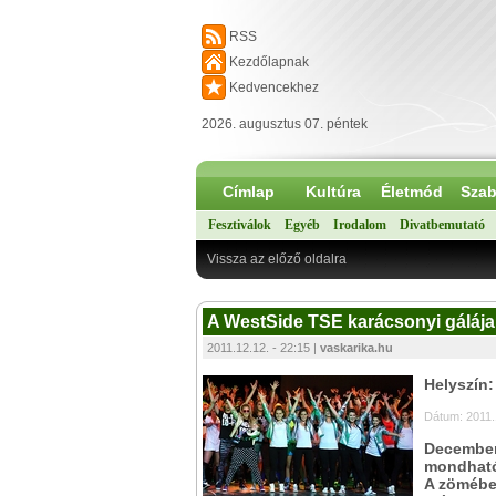
RSS
Kezdőlapnak
Kedvencekhez
2026. augusztus 07. péntek
Címlap
Kultúra
Életmód
Szab
Fesztiválok
Egyéb
Irodalom
Divatbemutató
Vissza az előző oldalra
A WestSide TSE karácsonyi gálája 
2011.12.12. - 22:15 |
vaskarika.hu
Helyszín
Dátum: 2011.
December
mondható
A zömében