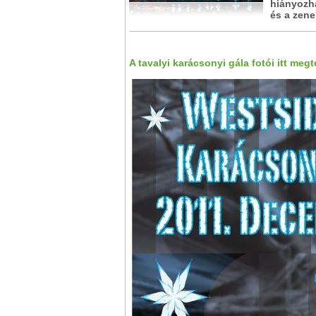
hiányozha
és a zene
A tavalyi karácsonyi gála fotói itt meg