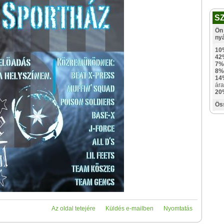
S
Ön 
ny
10
42
7%
8%
14
ára
20
Ös
Az oldal tetejére
Küldés e-mailben
Nyomtatás