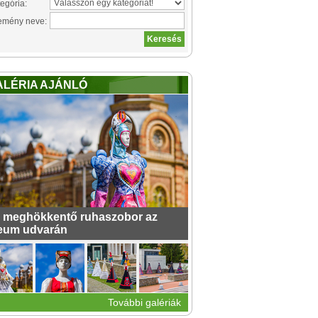
egória:
emény neve:
ALÉRIA AJÁNLÓ
 meghökkentő ruhaszobor az
eum udvarán
További galériák