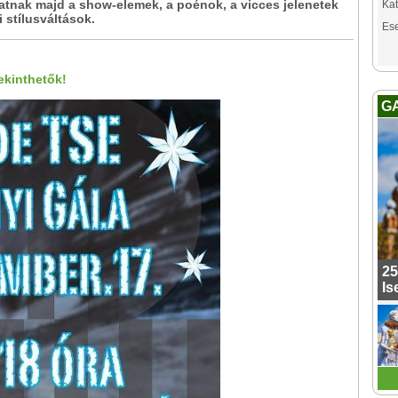
tnak majd a show-elemek, a poénok, a vicces jelenetek
Kat
i stílusváltások.
Es
tekinthetők!
G
25
Is