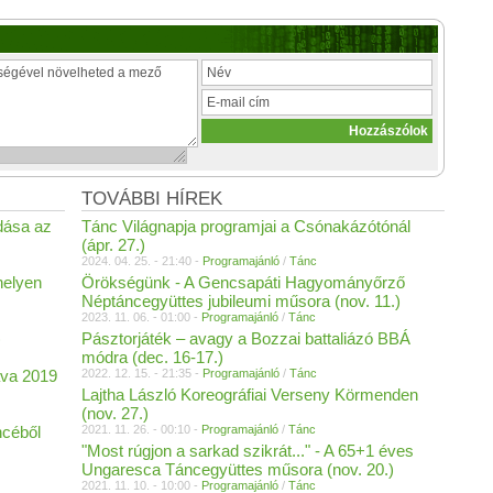
TOVÁBBI HÍREK
dása az
Tánc Világnapja programjai a Csónakázótónál
(ápr. 27.)
2024. 04. 25. - 21:40 -
Programajánló
/
Tánc
helyen
Örökségünk - A Gencsapáti Hagyományőrző
Néptáncegyüttes jubileumi műsora (nov. 11.)
2023. 11. 06. - 01:00 -
Programajánló
/
Tánc
)
Pásztorjáték – avagy a Bozzai battaliázó BBÁ
módra (dec. 16-17.)
áva 2019
2022. 12. 15. - 21:35 -
Programajánló
/
Tánc
Lajtha László Koreográfiai Verseny Körmenden
(nov. 27.)
ncéből
2021. 11. 26. - 00:10 -
Programajánló
/
Tánc
"Most rúgjon a sarkad szikrát..." - A 65+1 éves
Ungaresca Táncegyüttes műsora (nov. 20.)
2021. 11. 10. - 10:00 -
Programajánló
/
Tánc