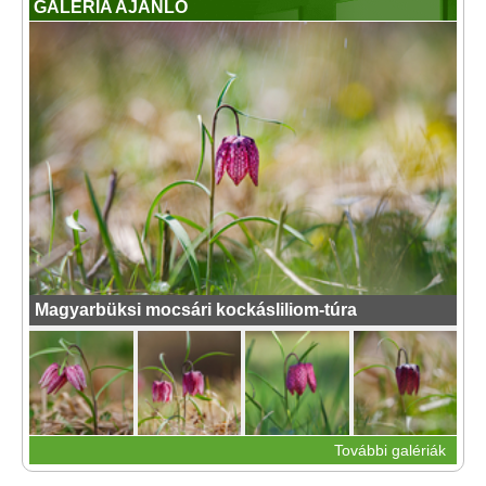
GALÉRIA AJÁNLÓ
Magyarbüksi mocsári kockásliliom-túra
További galériák