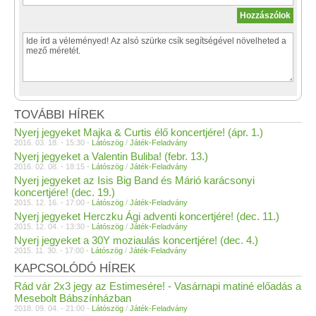
TOVÁBBI HÍREK
Nyerj jegyeket Majka & Curtis élő koncertjére! (ápr. 1.)
2016. 03. 18. - 15:30 -
Látószög
/
Játék-Feladvány
Nyerj jegyeket a Valentin Buliba! (febr. 13.)
2016. 02. 08. - 18:15 -
Látószög
/
Játék-Feladvány
Nyerj jegyeket az Isis Big Band és Márió karácsonyi
koncertjére! (dec. 19.)
2015. 12. 16. - 17:00 -
Látószög
/
Játék-Feladvány
Nyerj jegyeket Herczku Ági adventi koncertjére! (dec. 11.)
2015. 12. 04. - 13:30 -
Látószög
/
Játék-Feladvány
Nyerj jegyeket a 30Y moziaulás koncertjére! (dec. 4.)
2015. 11. 30. - 17:00 -
Látószög
/
Játék-Feladvány
KAPCSOLÓDÓ HÍREK
Rád vár 2x3 jegy az Estimesére! - Vasárnapi matiné előadás a
Mesebolt Bábszínházban
2018. 09. 04. - 21:00 -
Látószög
/
Játék-Feladvány