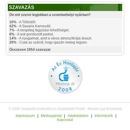
SZAVAZÁS
Ön mit szeret legjobban a szombathelyi nyárban?
10%
- A Tófürdőt.
42%
- A Savaria Karnevált.
7%
- A rengeteg fagyizási lehetőséget.
8%
- A sok gondozott parkot.
14%
- A nyugalmat, amit a város atmoszférája áraszt.
20%
- Csak az számít, hogy igazán meleg legyen.
Összesen 1954 szavazat
© 2008 Vaskarika Kulturális és Szabadidő Portál - Minden jog fenntartva
Impresszum
|
Médiaajánlat
|
Adatvédelem
|
Információk
|
Kapcsolat