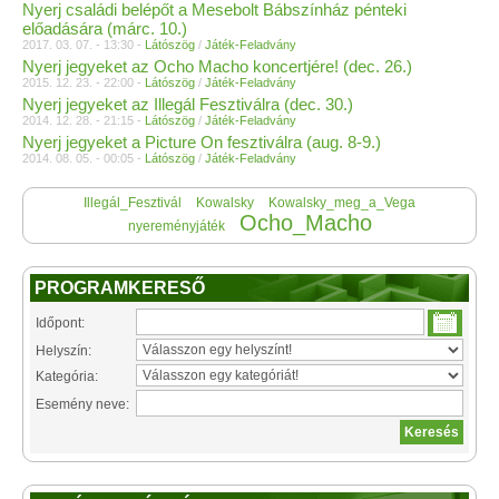
Nyerj családi belépőt a Mesebolt Bábszínház pénteki
előadására (márc. 10.)
2017. 03. 07. - 13:30 -
Látószög
/
Játék-Feladvány
Nyerj jegyeket az Ocho Macho koncertjére! (dec. 26.)
2015. 12. 23. - 22:00 -
Látószög
/
Játék-Feladvány
Nyerj jegyeket az Illegál Fesztiválra (dec. 30.)
2014. 12. 28. - 21:15 -
Látószög
/
Játék-Feladvány
Nyerj jegyeket a Picture On fesztiválra (aug. 8-9.)
2014. 08. 05. - 00:05 -
Látószög
/
Játék-Feladvány
Illegál_Fesztivál
Kowalsky
Kowalsky_meg_a_Vega
Ocho_Macho
nyereményjáték
PROGRAMKERESŐ
Időpont:
Helyszín:
Kategória:
Esemény neve: