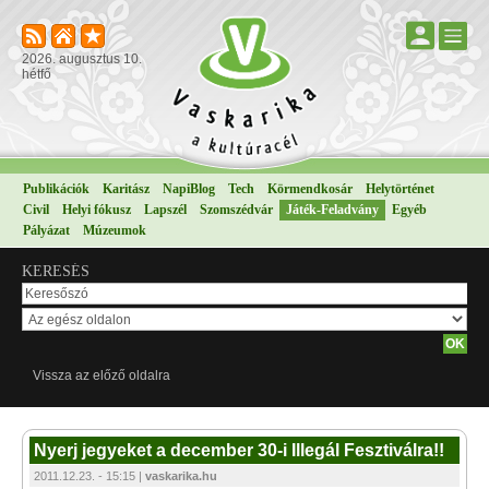
2026. augusztus 10.
hétfő
Publikációk
Karitász
NapiBlog
Tech
Körmendkosár
Helytörténet
Civil
Helyi fókusz
Lapszél
Szomszédvár
Játék-Feladvány
Egyéb
Pályázat
Múzeumok
KERESÉS
Vissza az előző oldalra
Nyerj jegyeket a december 30-i Illegál Fesztiválra!!
2011.12.23. - 15:15 |
vaskarika.hu