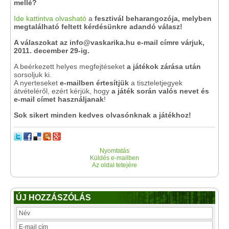
mellé?
Ide kattintva olvasható
a
fesztivál beharangozója, melyben
megtalálható feltett kérdésünkre adandó válasz!
A válaszokat az info@vaskarika.hu e-mail címre várjuk,
2011. december 29-ig.
A beérkezett helyes megfejtéseket
a játékok zárása után
sorsoljuk ki.
A nyerteseket
e-mailben értesítjük
a tiszteletjegyek
átvételéről, ezért kérjük, hogy
a játék során valós nevet és
e-mail címet használjanak
!
Sok sikert minden kedves olvasónknak a játékhoz!
Nyomtatás
Küldés e-mailben
Az oldal tetejére
ÚJ HOZZÁSZÓLÁS