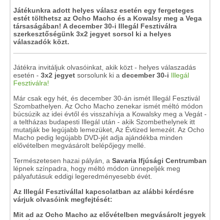
Játékunkra adott helyes válasz esetén egy fergeteges
estét tölthetsz az Ocho Macho és a Kowalsy meg a Vega
társaságában! A december 30-i Illegál Fesztiválra
szerkesztőségünk 3x2 jegyet sorsol ki a helyes
válaszadók közt.
Játékra invitáljuk olvasóinkat, akik közt - helyes válaszadás
esetén -
3x2 jegyet
sorsolunk ki a
december 30-i
Illegál
Fesztiválra!
Már csak egy hét, és december 30-án ismét Illegál Fesztivál
Szombathelyen. Az Ocho Macho zenekar ismét méltó módon
búcsúzik az idei évtől és visszahívja a Kowalsky meg a Vegát -
a teltházas budapesti Illegál után - akik Szombethelynek itt
mutatják be legújabb lemezüket, Az Évtized lemezét. Az Ocho
Macho pedig legújabb DVD-jét adja ajándékba minden
elővételben megvásárolt belépőjegy mellé.
Természetesen hazai pályán, a
Savaria Ifjúsági Centrumban
lépnek színpadra, hogy méltó módon ünnepeljék meg
pályafutásuk eddigi legeredményesebb évét.
Az Illegál Fesztivállal kapcsolatban az
alábbi kérdésre
várjuk olvasóink megfejtését:
Mit ad az Ocho Macho az elővételben megvásárolt jegyek