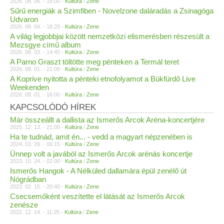
2026. 08. 06. - 18:00 -
Kultúra
/
Zene
Sűrű energiák a Szimfiben - Novelzone daláradás a Zsinagóga
Udvaron
2026. 08. 04. - 18:20 -
Kultúra
/
Zene
A világ legjobbjai között nemzetközi elismerésben részesült a
Mezsgye című album
2026. 08. 03. - 14:45 -
Kultúra
/
Zene
A Parno Graszt töltötte meg pénteken a Termál teret
2026. 08. 01. - 21:00 -
Kultúra
/
Zene
A Koprive nyitotta a pénteki etnofolyamot a Bükfürdő Live
Weekenden
2026. 08. 01. - 16:00 -
Kultúra
/
Zene
KAPCSOLÓDÓ HÍREK
Már összeállt a dallista az Ismerős Arcok Aréna-koncertjére
2025. 12. 13. - 21:00 -
Kultúra
/
Zene
Ha te tudnád, amit én... - vedd a magyart népzenében is
2024. 03. 29. - 00:15 -
Kultúra
/
Zene
Ünnep volt a javából az Ismerős Arcok arénás koncertje
2023. 10. 24. - 02:00 -
Kultúra
/
Zene
Ismerős Hangok - A Nélküled dallamára épül zenélő út
Nógrádban
2023. 02. 15. - 20:40 -
Kultúra
/
Zene
Csecsemőként veszítette el látását az Ismerős Arcok
zenésze
2022. 12. 14. - 11:25 -
Kultúra
/
Zene