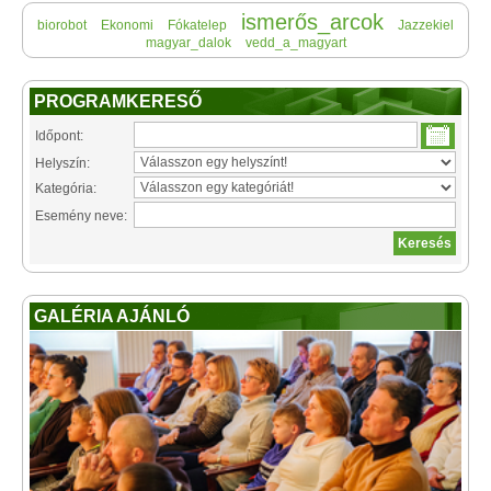
ismerős_arcok
biorobot
Ekonomi
Fókatelep
Jazzekiel
magyar_dalok
vedd_a_magyart
PROGRAMKERESŐ
Időpont:
Helyszín:
Kategória:
Esemény neve:
GALÉRIA AJÁNLÓ