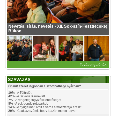
Nevetés, sírás, nevetés - XII. Sok-szín-Feszt(ecske)
Bükön
További galériák
SZAVAZÁS
Ön mit szeret legjobban a szombathelyi nyárban?
10%
- A Tófürdőt.
42%
- A Savaria Karnevált.
7%
- A rengeteg fagyizási lehetőséget.
8%
- A sok gondozott parkot.
14%
- A nyugalmat, amit a város atmoszférája áraszt.
20%
- Csak az számít, hogy igazán meleg legyen.