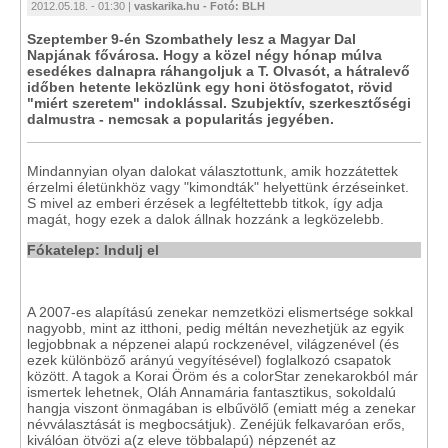
2012.05.18. - 01:30 |
vaskarika.hu - Fotó: BLH
Szeptember 9-én Szombathely lesz a Magyar Dal
Napjának fővárosa. Hogy a közel négy hónap múlva
esedékes dalnapra ráhangoljuk a T. Olvasót, a hátralevő
időben hetente leközlünk egy honi ötösfogatot, rövid
"miért szeretem" indoklással. Szubjektív, szerkesztőségi
dalmustra - nemcsak a popularitás jegyében.
Mindannyian olyan dalokat választottunk, amik hozzátettek
érzelmi életünkhöz vagy "kimondták" helyettünk érzéseinket.
S mivel az emberi érzések a legféltettebb titkok, így adja
magát, hogy ezek a dalok állnak hozzánk a legközelebb.
Fókatelep: Indulj el
A 2007-es alapítású zenekar nemzetközi elismertsége sokkal
nagyobb, mint az itthoni, pedig méltán nevezhetjük az egyik
legjobbnak a népzenei alapú rockzenével, világzenével (és
ezek különböző arányú vegyítésével) foglalkozó csapatok
között. A tagok a Korai Öröm és a colorStar zenekarokból már
ismertek lehetnek, Oláh Annamária fantasztikus, sokoldalú
hangja viszont önmagában is elbűvölő (emiatt még a zenekar
névválasztását is megbocsátjuk). Zenéjük felkavaróan erős,
kiválóan ötvözi a(z eleve többalapú) népzenét az