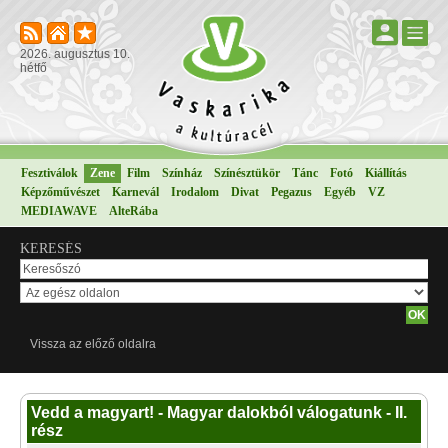
2026. augusztus 10.
hétfő
Fesztiválok
Zene
Film
Színház
Színésztükör
Tánc
Fotó
Kiállítás
Képzőművészet
Karnevál
Irodalom
Divat
Pegazus
Egyéb
VZ
MEDIAWAVE
AlteRába
KERESÉS
Vissza az előző oldalra
Vedd a magyart! - Magyar dalokból válogatunk - II.
rész