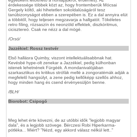
egyébként letölthető a honlapjukról, érdemes). Az
érdekessége többek közt az, hogy frontemberük Mócsai
Gergely költő, aki hihetetlen sokoldalúságáról tesz
tanúbizonyságot ebben a szerepében is. Ez a dal annyira elüt
a többitől, hogy teljesen megzavarja a hallgatót. Tökéletes
retro fíling, rózsaszín és neonzöld effektek, diszkóritmus,
cicisztereó. Csak ne nézz a dal mögé.
/Orsó/
Jazzékiel: Rossz testvér
Első hallásra Quimby, viszont intellektuálisabbnak hat.
Kevésbé hype-olt zenekar a Jazzékiel, pedig külhonban
istenek lehetnének Fürgéék. A mondanivalójában
szarkasztikus és kritikus strófák mellé a zongoratémák adják a
megfelelő hangsúlyt, a zene pedig kellőképp szellős ahhoz,
hogy minden hang és csend érvényesüljön benne.
/BLH/
Biorobot: Csipogó
Meg lehet érte kövezni, de az utóbbi idők "legjobb magyar
dala", és a legjobb szövege. Bérczesi Robi Hiperkarma-
pótléka... Miért? "Nézd, egy akkord válasz nélkül lett.."