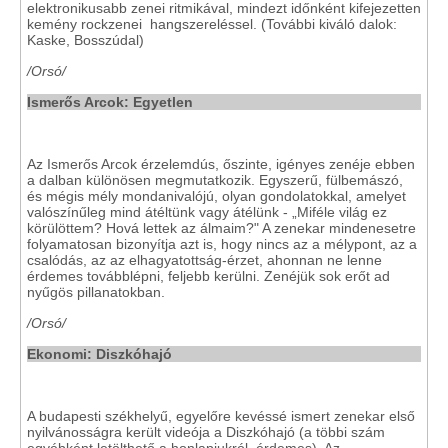
elektronikusabb zenei ritmikával, mindezt időnként kifejezetten
kemény rockzenei hangszereléssel. (További kiváló dalok:
Kaske, Bosszúdal)
/Orsó/
Ismerős Arcok: Egyetlen
Az Ismerős Arcok érzelemdús, őszinte, igényes zenéje ebben
a dalban különösen megmutatkozik. Egyszerű, fülbemászó,
és mégis mély mondanivalójú, olyan gondolatokkal, amelyet
valószínűleg mind átéltünk vagy átélünk - „Miféle világ ez
körülöttem? Hová lettek az álmaim?" A zenekar mindenesetre
folyamatosan bizonyítja azt is, hogy nincs az a mélypont, az a
csalódás, az az elhagyatottság-érzet, ahonnan ne lenne
érdemes továbblépni, feljebb kerülni. Zenéjük sok erőt ad
nyűgös pillanatokban.
/Orsó/
Ekonomi: Diszkóhajó
A budapesti székhelyű, egyelőre kevéssé ismert zenekar első
nyilvánosságra került videója a Diszkóhajó (a többi szám