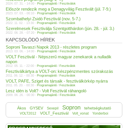
2024. 07. 31. - 14:00 -
Programajánló
/
Fesztiválok
Először rendezik meg a Denagyvilág Fesztivált (júl. 7-9.)
2023. 07. 03. - 00:10 -
Programajánló
/
Fesztiválok
Szombathelyi Zsidó Fesztivál (nov. 5-7.)
2022. 11. 02. - 13:30 -
Programajánló
/
Fesztiválok
Szerelmesek Fesztiválja Szentgotthárdon (jún. 28. - júl. 3.)
2022. 06. 28. - 07:20 -
Programajánló
/
Fesztiválok
KAPCSOLÓDÓ HÍREK
Soproni Tavaszi Napok 2013 - részletes program
2013. 03. 06. - 14:00 -
Programajánló
/
Fesztiválok
VOLT Fesztivál - Népszerű magyar zenekarok a nulladik
napon
2012. 05. 11. - 22:00 -
Programajánló
/
Fesztiválok
Fesztiválkártya a VOLT-on: készpénzmentes szórakozás
2011. 06. 12. - 00:30 -
Programajánló
/
Fesztiválok
VOLT, PAFE, Sziget és társaik - fesztiválkörkép nyárra
2011. 05. 20. - 00:30 -
Programajánló
/
Fesztiválok
Lesz idén is Volt? - Volt Fesztivál ráhangoló
2009. 06. 26. - 00:30 -
Programajánló
/
Fesztiválok
Sopron
Ákos
GYSEV
tehetségkutató
Sexepil
VOLT_Fesztivál
VOLT2012
Volt_vonat
Yonderboi