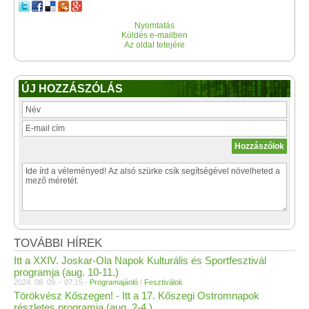
Nyomtatás
Küldés e-mailben
Az oldal tetejére
ÚJ HOZZÁSZÓLÁS
TOVÁBBI HÍREK
Itt a XXIV. Joskar-Ola Napok Kulturális és Sportfesztivál
programja (aug. 10-11.)
2024. 08. 09. - 07:15 -
Programajánló
/
Fesztiválok
Törökvész Kőszegen! - Itt a 17. Kőszegi Ostromnapok
részletes programja (aug. 2-4.)