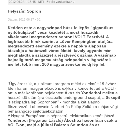
2012.06.24. - 13:45 |
MTI - Fotó: vaskarika.hu
Helyszín: Sopron
Dátum: 2012.06.27 - 30.
Kedden este a nagyszínpad húsz fellépős "gigantikus
nyitóbulijával" veszi kezdetét a most huszadik
alkalommal megrendezett soproni VOLT Fesztivál. A
legfrissebb hírek szerint a Lővér Kempingben utoljára
megrendezett esemény ezekre a napokra alaposan
átszabja a határszéli város életét, tavaly ugyanis már
meghaladta a százezret a résztvevők száma. A vasárnap
hajnalig tartó megamulatság színpadain világsztárok
mellett több mint 200 magyar zenekar és dj lép fel.
"Úgy érezzük, a jubileumi program méltó az elmúlt 19 évhez.
Idén három magyar előadó is exkluzív koncertet ad a VOLT-
on: a már korábban bejelentett
Ákos
és
Yonderboi
mellett a
hosszú idő után újra összeálló underground csapat, a
Sexepil
is színpadra lép Sopronban" - mondta a két alapító
főszervező, Lobenwein Norbert és Fülöp Zoltán a május végi
beharangozó sajtótájékoztatón.
A Nyugat-Európában is népszerű, elektronikus zenét játszó
Yonderboi (Fogarasi László) Ákoshoz hasonlóan csak a
VOLT-on, majd a júliusi Balaton Soundon és az