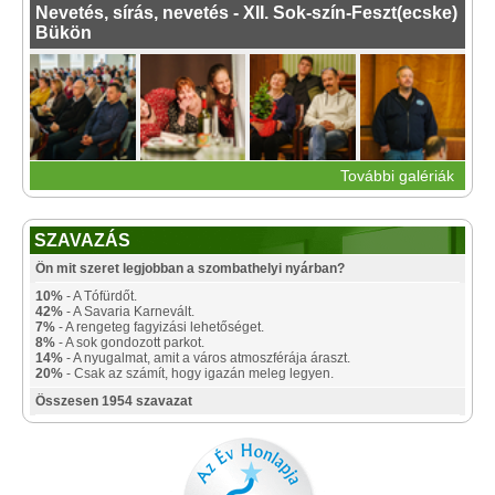
Nevetés, sírás, nevetés - XII. Sok-szín-Feszt(ecske)
Bükön
További galériák
SZAVAZÁS
Ön mit szeret legjobban a szombathelyi nyárban?
10%
- A Tófürdőt.
42%
- A Savaria Karnevált.
7%
- A rengeteg fagyizási lehetőséget.
8%
- A sok gondozott parkot.
14%
- A nyugalmat, amit a város atmoszférája áraszt.
20%
- Csak az számít, hogy igazán meleg legyen.
Összesen 1954 szavazat