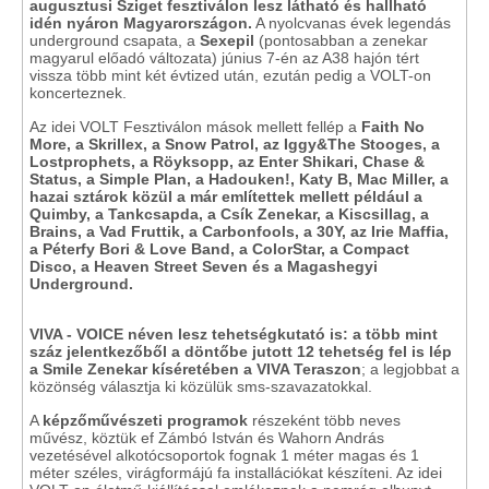
augusztusi Sziget fesztiválon lesz látható és hallható
idén nyáron Magyarországon.
A nyolcvanas évek legendás
underground csapata, a
Sexepil
(pontosabban a zenekar
magyarul előadó változata) június 7-én az A38 hajón tért
vissza több mint két évtized után, ezután pedig a VOLT-on
koncerteznek.
Az idei VOLT Fesztiválon mások mellett fellép a
Faith No
More, a Skrillex, a Snow Patrol, az Iggy&The Stooges, a
Lostprophets, a Röyksopp, az Enter Shikari, Chase &
Status, a Simple Plan, a Hadouken!, Katy B, Mac Miller, a
hazai sztárok közül a már említettek mellett például a
Quimby, a Tankcsapda, a Csík Zenekar, a Kiscsillag, a
Brains, a Vad Fruttik, a Carbonfools, a 30Y, az Irie Maffia,
a Péterfy Bori & Love Band, a ColorStar, a Compact
Disco, a Heaven Street Seven és a Magashegyi
Underground.
VIVA - VOICE néven lesz tehetségkutató is: a több mint
száz jelentkezőből a döntőbe jutott 12 tehetség fel is lép
a Smile Zenekar kíséretében a VIVA Teraszon
; a legjobbat a
közönség választja ki közülük sms-szavazatokkal.
A
képzőművészeti programok
részeként több neves
művész, köztük ef Zámbó István és Wahorn András
vezetésével alkotócsoportok fognak 1 méter magas és 1
méter széles, virágformájú fa installációkat készíteni. Az idei