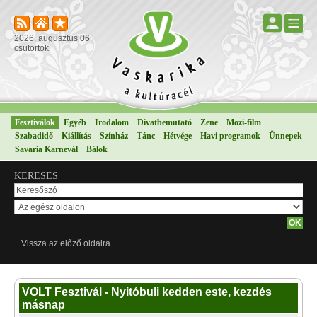
2026. augusztus 06.
csütörtök
Fesztiválok
Egyéb
Irodalom
Divatbemutató
Zene
Mozi-film
Szabadidő
Kiállítás
Színház
Tánc
Hétvége
Havi programok
Ünnepek
Savaria Karnevál
Bálok
KERESÉS
Vissza az előző oldalra
VOLT Fesztivál - Nyitóbuli kedden este, kezdés
másnap