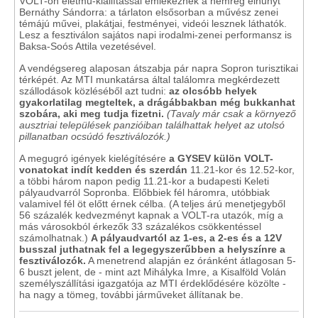
VOLT-on életmű-kiállítással emlékeznek a nemrég elhunyt
Bernáthy Sándorra: a tárlaton elsősorban a művész zenei
témájú művei, plakátjai, festményei, videói lesznek láthatók.
Lesz a fesztiválon sajátos napi irodalmi-zenei performansz is
Baksa-Soós Attila vezetésével.
A vendégsereg alaposan átszabja pár napra Sopron turisztikai
térképét. Az MTI munkatársa által találomra megkérdezett
szállodások közléséből azt tudni:
az olcsóbb helyek
gyakorlatilag megteltek, a drágábbakban még bukkanhat
szobára, aki meg tudja fizetni.
(Tavaly már csak a környező
ausztriai települések panzióiban találhattak helyet az utolsó
pillanatban ocsúdó fesztiválozók.)
A megugró igények kielégítésére
a GYSEV külön VOLT-
vonatokat indít kedden és szerdán
11.21-kor és 12.52-kor,
a többi három napon pedig 11.21-kor a budapesti Keleti
pályaudvarról Sopronba. Előbbiek fél háromra, utóbbiak
valamivel fél öt előtt érnek célba. (A teljes árú menetjegyből
56 százalék kedvezményt kapnak a VOLT-ra utazók, míg a
más városokból érkezők 33 százalékos csökkentéssel
számolhatnak.)
A pályaudvartól az 1-es, a 2-es és a 12V
busszal juthatnak fel a legegyszerűbben a helyszínre a
fesztiválozók.
A menetrend alapján ez óránként átlagosan 5-
6 buszt jelent, de - mint azt Mihályka Imre, a Kisalföld Volán
személyszállítási igazgatója az MTI érdeklődésére közölte -
ha nagy a tömeg, további járműveket állítanak be.