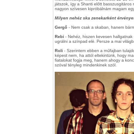
játszok, így a Shanti előtt basszusgitáro
nagyon szívesen kipróbálnám magam egy 
Milyen nehéz ska zenekarként érvényes
Gergő
- Nem csak a skaban, hanem bármi
Rebi
- Nehéz, hiszen kevesen hallgatnak i
ugrálni a színpad elé. Persze a mai vilá
Roli
- Szerintem ebben a műfajban tulajd
képest nem, ha attól eltekintünk, hogy 
fiatalokat fogja meg, hanem ahogy a konce
szóval tényleg mindenkinek szól.