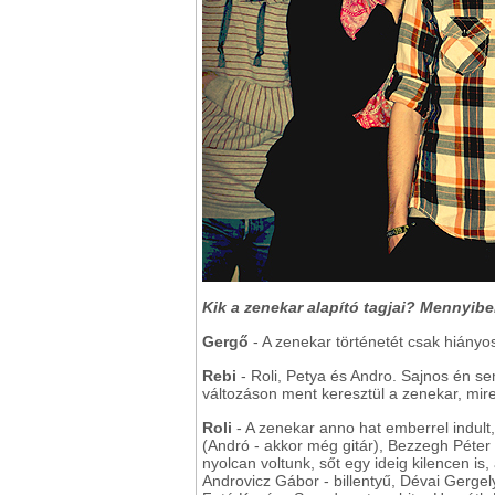
Kik a zenekar alapító tagjai? Mennyibe
Gergő
- A zenekar történetét csak hiányo
Rebi
- Roli, Petya és Andro. Sajnos én se
változáson ment keresztül a zenekar, mi
Roli
- A zenekar anno hat emberrel indult
(Andró - akkor még gitár), Bezzegh Péter 
nyolcan voltunk, sőt egy ideig kilencen i
Androvicz Gábor - billentyű, Dévai Gergel