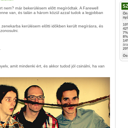
S
ért nem? már bekerülésem előtt megíródtak. A Farewell
ne van, és talán a három közül azzal tudok a legjobban
Ön 
ny
10
zenekarba kerülésem előtti időkben került megírásra, és
42
azonosulni.
7%
8%
14
ára
.
20
Ös
lv, amit mindenki ért, és akkor tudod jól csinálni, ha van