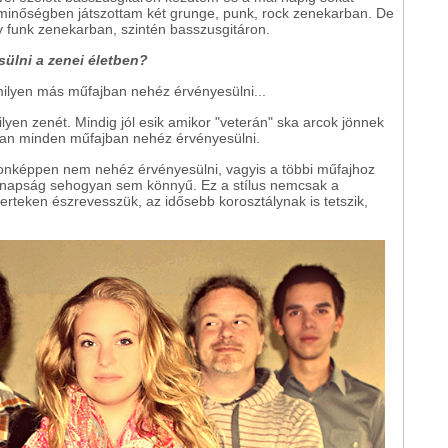
s minőségben játszottam két grunge, punk, rock zenekarban. De
funk zenekarban, szintén basszusgitáron.
ülni a zenei életben?
lyen más műfajban nehéz érvényesülni...
lyen zenét. Mindig jól esik amikor "veterán" ska arcok jönnek
gban minden műfajban nehéz érvényesülni.
onképpen nem nehéz érvényesülni, vagyis a többi műfajhoz
manapság sehogyan sem könnyű. Ez a stílus nemcsak a
rteken észrevesszük, az idősebb korosztálynak is tetszik,