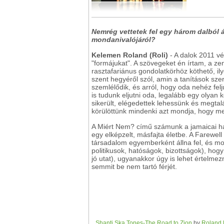
Nemrég vettetek fel egy három dalból á
mondanivalójáról?
Kelemen Roland (Roli)
- A dalok 2011 vé
"formájukat". A szövegeket én írtam, a ze
rasztafariánus gondolatkörhöz köthető, i
szent hegyéről szól, amin a tanítások sze
szemlélődik, és arról, hogy oda nehéz fel
is tudunk eljutni oda, legalább egy olyan
sikerült, elégedettek lehessünk és megtalá
körülöttünk mindenki azt mondja, hogy me
A Miért Nem? című számunk a jamaicai háro
egy elképzelt, másfajta életbe. A Farewell
társadalom egyemberként állna fel, és 
politikusok, hatóságok, bizottságok), hog
jó utat), ugyanakkor úgy is lehet értelmez
semmit be nem tartó férjét.
Shanti Ska Tones-The Road to Zion
by
Roland