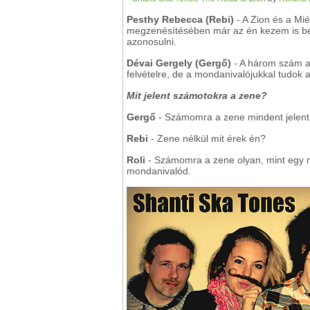
Pesthy Rebecca (Rebi)
- A Zion és a Mi
megzenésítésében már az én kezem is ben
azonosulni.
Dévai Gergely (Gergő)
- A három szám a 
felvételre, de a mondanivalójukkal tudok 
Mit jelent számotokra a zene?
Gergő
- Számomra a zene mindent jelent
Rebi
- Zene nélkül mit érek én?
Roli
- Számomra a zene olyan, mint egy nye
mondanivalód.