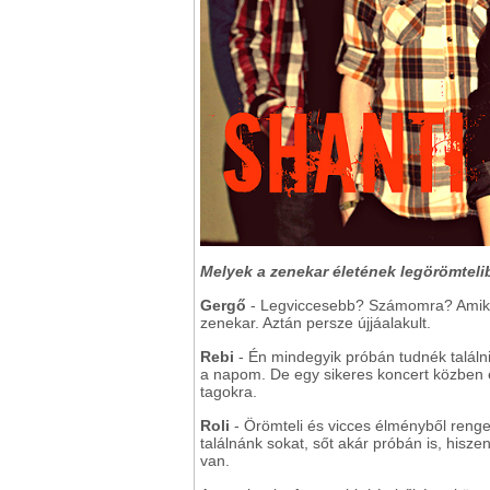
Melyek a zenekar életének legörömtel
Gergő
- Legviccesebb? Számomra? Amikor
zenekar. Aztán persze újjáalakult.
Rebi
- Én mindegyik próbán tudnék találni
a napom. De egy sikeres koncert közben é
tagokra.
Roli
- Örömteli és vicces élményből renget
találnánk sokat, sőt akár próbán is, hisz
van.