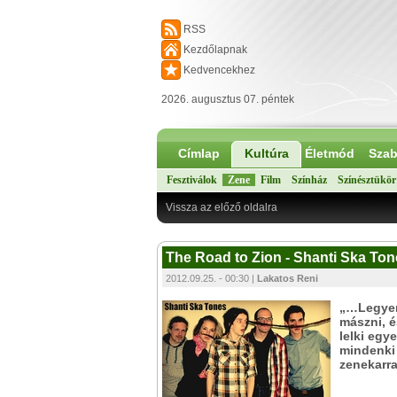
RSS
Kezdőlapnak
Kedvencekhez
2026. augusztus 07. péntek
Címlap
Kultúra
Életmód
Szab
Fesztiválok
Zene
Film
Színház
Színésztükör
Vissza az előző oldalra
The Road to Zion - Shanti Ska Tone
2012.09.25. - 00:30 |
Lakatos Reni
„…Legyen
mászni, é
lelki egy
mindenki 
zenekarra