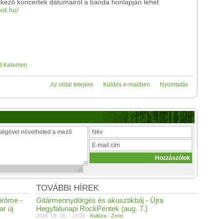
etkező koncertek dátumairól a banda honlapján lehet
pot.hu/
d Kelemen
Az oldal tetejére
Küldés e-mailben
Nyomtatás
TOVÁBBI HÍREK
öröme -
Gitármennydörgés és akusztikbáj - Újra
r új
Hegyfalunapi RockPéntek (aug. 7.)
2026. 08. 06. - 18:00 -
Kultúra
/
Zene