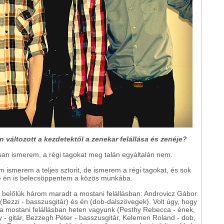
n változott a kezdetektől a zenekar felállása és zenéje?
san ismerem, a régi tagokat meg talán egyáltalán nem.
m ismerem a teljes sztorit, de ismerem a régi tagokat, és sok
re én is belecsöppentem a közös munkába.
, belőlük három maradt a mostani felállásban: Androvicz Gábor
(Bezzi - basszusgitár) és én (dob-dalszövegek). Volt úgy, hogy
s, a mostani felállásban heten vagyunk (Pesthy Rebecca - ének,
y - gitár, Bezzegh Péter - basszusgitár, Kelemen Roland - dob,