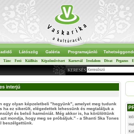
adidő
Látószög
Galéria
Programajánló
Tehetséggond
Tánc
Fotó
Kiállítás
Képzőművészet
Karnevál
Irodalom
Divat
Pegazus
E
KERESÉS
s interjú
 egy olyan képzeletbeli "hegyünk", amelyet meg tudunk
P
s ha ez sikerült, elégedettek lehessünk és megtaláljuk a
ensúlyt és belső harmóniát. Még akkor is, ha körülöttünk
Idő
azt mondja, hogy meg se próbáljuk.” - a Shanti Ska Tones
l beszélgettünk.
Hel
Kat