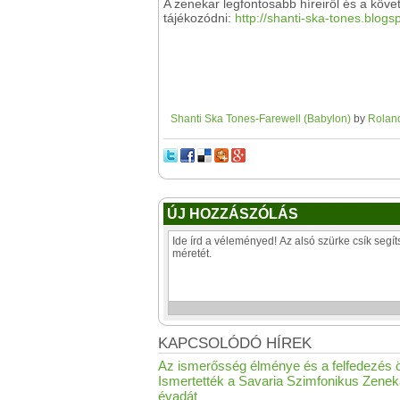
A zenekar legfontosabb híreiről és a köv
tájékozódni:
http://shanti-ska-tones.blogs
Shanti Ska Tones-Farewell (Babylon)
by
Rolan
ÚJ HOZZÁSZÓLÁS
KAPCSOLÓDÓ HÍREK
Az ismerősség élménye és a felfedezés 
Ismertették a Savaria Szimfonikus Zeneka
évadát