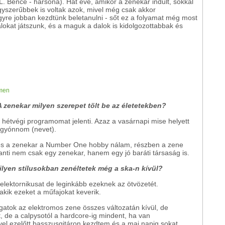
. Bence - harsona). Hat éve, amikor a zenekar indult, sokkal
gyszerűbbek is voltak azok, mivel még csak akkor
egyre jobban kezdtünk beletanulni - sőt ez a folyamat még most
lokat játszunk, és a maguk a dalok is kidolgozottabbak és
men
A zenekar milyen szerepet tölt be az életetekben?
hétvégi programomat jelenti. Azaz a vasárnapi mise helyett
ggyónnom (nevet).
, és a zenekar a Number One hobby nálam, részben a zene
anti nem csak egy zenekar, hanem egy jó baráti társaság is.
ilyen stílusokban zenéltetek még a ska-n kívül?
 elektornikusat de leginkább ezeknek az ötvözetét.
akik ezeket a műfajokat keverik.
lgatok az elektromos zene összes változatán kívül, de
t, de a calpysotól a hardcore-ig mindent, ha van
vel ezelőtt basszusgitáron kezdtem és a mai napig sokat