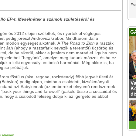
Es
lló EP-t. Mesélnétek a számok születéséről és
G
gén és 2012 elején születtek, és nyerték el végleges
nét pedig jórészt Androvicz Gábor. Mindhárom dal a
lyen módon egységet alkotnak. A
The Road to Zion
a raszták
rint Jah (ahogy a rasztafárik nevezik a teremtőt) ücsörög és
jutni, de ha sikerül, akkor a jutalom nem marad el. Így ha nem
 képzeletbeli "hegyünk", amelyet meg tudunk mászni, és ha ez
ljuk a lelki egyensúlyt és belső harmóniát. Még akkor is, ha
g se próbáljuk.
m főstílus (ska, reggae, rocksteady) főbb jegyeit ülteti át
 (Babylon) pedig olyan, mintha a csalódott, kizsákmányolt
Va
mondaná azt Babylonnak (az embereket elnyomó rendszernek:
Kö
y "pack your things and farewell" (pakold össze a cuccaidat és
dí
ni, hogy a csalódott feleség dobja ki az ígérgető és abból
 Kelemen