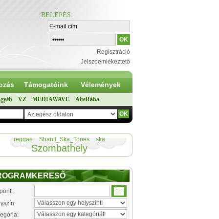
BELÉPÉS
:
Regisztráció
Jelszóemlékeztető
ozás
Támogatóink
Vélemények
gyéb
VZ
MEDIAWAVE
AlteRába
reggae
Shanti_Ska_Tones
ska
Szombathely
ROGRAMKERESŐ
pont:
yszín:
egória: