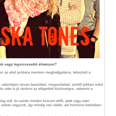
ibb vagy legviccesebb élményei?
 az első próbára mentem meghallgatásra, feloszlott a
 valamilyen vicces beszólást, megszólalást, amitől jobban indul
s után is jó ránézni az elégedett közönségre, valamint a
eg volt, és szinte minden koncert előtt, alatt vagy után
en sokan vagyunk, így mindig van valaki, aki humoros kedvében