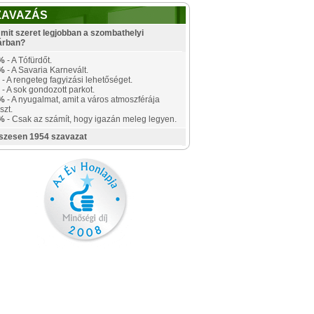
ZAVAZÁS
mit szeret legjobban a szombathelyi
árban?
%
- A Tófürdőt.
%
- A Savaria Karnevált.
- A rengeteg fagyizási lehetőséget.
- A sok gondozott parkot.
%
- A nyugalmat, amit a város atmoszférája
szt.
%
- Csak az számít, hogy igazán meleg legyen.
szesen 1954 szavazat