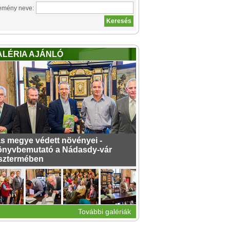
emény neve:
ALÉRIA AJÁNLÓ
s megye védett növényei -
nyvbemutató a Nádasdy-vár
sztermében
További galériák