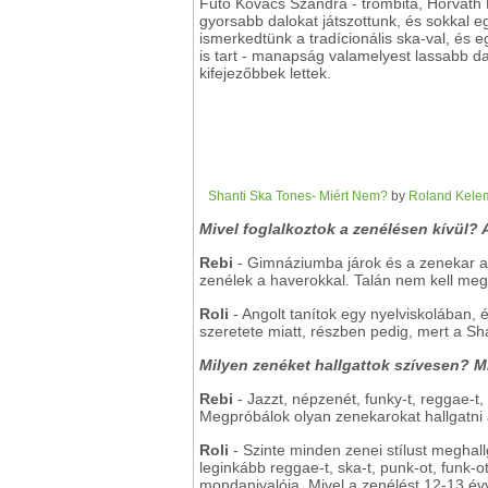
Futó Kovács Szandra - trombita, Horváth L
gyorsabb dalokat játszottunk, és sokkal e
ismerkedtünk a tradícionális ska-val, és 
is tart - manapság valamelyest lassabb da
kifejezőbbek lettek.
Shanti Ska Tones- Miért Nem?
by
Roland Kele
Mivel foglalkoztok a zenélésen kívül? 
Rebi
- Gimnáziumba járok és a zenekar a 
zenélek a haverokkal. Talán nem kell me
Roli
- Angolt tanítok egy nyelviskolában
szeretete miatt, részben pedig, mert a Sh
Milyen zenéket hallgattok szívesen? M
Rebi
- Jazzt, népzenét, funky-t, reggae-t,
Megpróbálok olyan zenekarokat hallgatni 
Roli
- Szinte minden zenei stílust meghal
leginkább reggae-t, ska-t, punk-ot, funk-o
mondanivalója. Mivel a zenélést 12-13 év