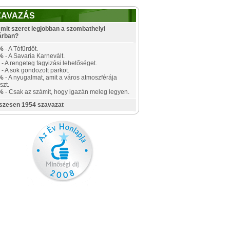
ZAVAZÁS
mit szeret legjobban a szombathelyi
árban?
%
- A Tófürdőt.
%
- A Savaria Karnevált.
- A rengeteg fagyizási lehetőséget.
- A sok gondozott parkot.
%
- A nyugalmat, amit a város atmoszférája
szt.
%
- Csak az számít, hogy igazán meleg legyen.
szesen 1954 szavazat