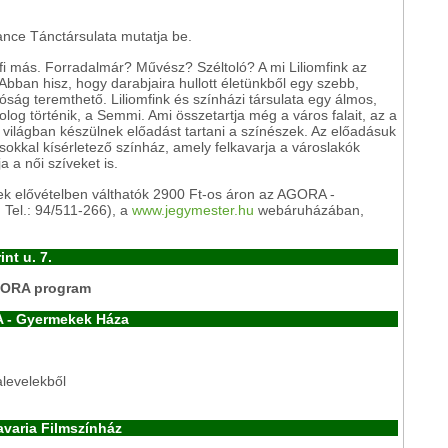
nce Tánctársulata mutatja be.
omfi más. Forradalmár? Művész? Széltoló? A mi Liliomfink az
. Abban hisz, hogy darabjaira hullott életünkből egy szebb,
ság teremthető. Liliomfink és színházi társulata egy álmos,
olog történik, a Semmi. Ami összetartja még a város falait, az a
a világban készülnek előadást tartani a színészek. Az előadásuk
ásokkal kísérletező színház, amely felkavarja a városlakók
 a női szíveket is.
ek elővételben válthatók 2900 Ft-os áron az AGORA -
 Tel.: 94/511-266), a
www.jegymester.hu
webáruházában,
nt u. 7.
AGORA program
A - Gyermekek Háza
alevelekből
varia Filmszínház