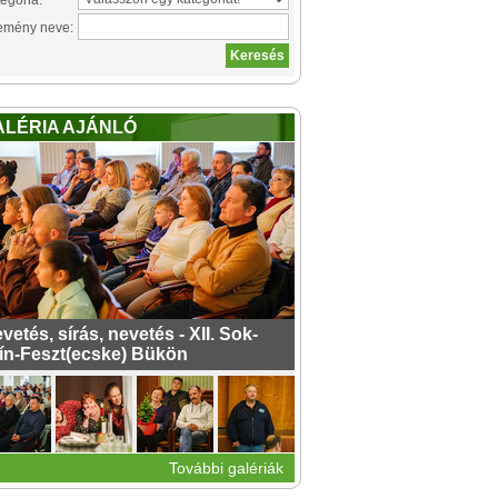
egória:
emény neve:
ALÉRIA AJÁNLÓ
vetés, sírás, nevetés - XII. Sok-
ín-Feszt(ecske) Bükön
További galériák