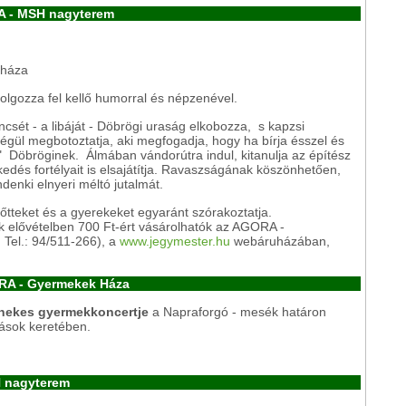
RA - MSH nagyterem
yháza
olgozza fel kellő humorral és népzenével.
ncsét - a libáját - Döbrögi uraság elkobozza, s kapzsi
tségül megbotoztatja, aki megfogadja, hogy ha bírja ésszel és
" Döbröginek. Álmában vándorútra indul, kitanulja az építész
edés fortélyait is elsajátítja. Ravaszságának köszönhetően,
ndenki elnyeri méltó jutalmát.
nőtteket és a gyerekeket egyaránt szórakoztatja.
 elővételben 700 Ft-ért vásárolhatók az AGORA -
 Tel.: 94/511-266), a
www.jegymester.hu
webáruházában,
ORA - Gyermekek Háza
lénekes gyermekkoncertje
a Napraforgó - mesék határon
dások keretében.
H nagyterem