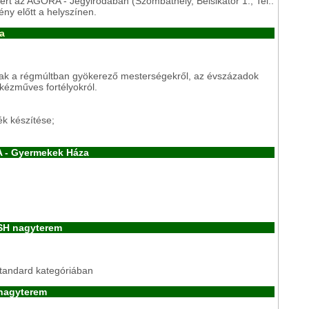
ért az AGORA - Jegyirodában (Szombathely, Belsikátor 1., Tel.:
ény előtt a helyszínen.
a
nak a régmúltban gyökerező mesterségekről, az évszázadok
kézműves fortélyokról.
ék készítése;
A - Gyermekek Háza
SH nagyterem
standard kategóriában
 nagyterem