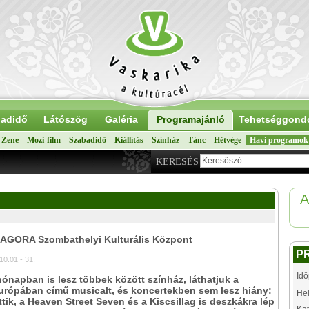
adidő
Látószög
Galéria
Programajánló
Tehetséggond
Zene
Mozi-film
Szabadidő
Kiállítás
Színház
Tánc
Hétvége
Havi programok
KERESÉS
A
: AGORA Szombathelyi Kulturális Központ
P
10.01 - 31.
Idő
ónapban is lesz többek között színház, láthatjuk a
urópában című musicalt, és koncertekben sem lesz hiány:
Hel
ttik, a Heaven Street Seven és a Kiscsillag is deszkákra lép