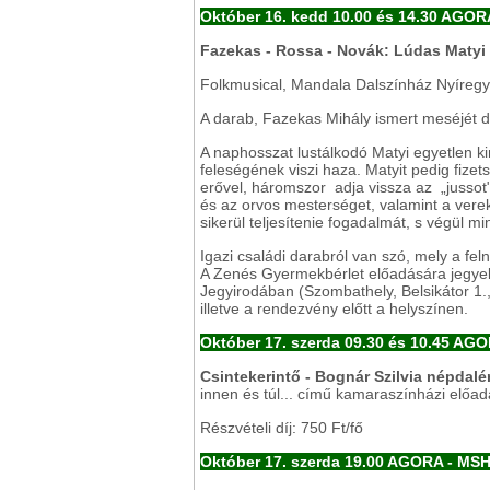
Október 16. kedd 10.00 és 14.30 AGO
Fazekas - Rossa - Novák: Lúdas Matyi
Folkmusical, Mandala Dalszínház Nyíreg
A darab, Fazekas Mihály ismert meséjét d
A naphosszat lustálkodó Matyi egyetlen ki
feleségének viszi haza. Matyit pedig fize
erővel, háromszor adja vissza az „jussot
és az orvos mesterséget, valamint a verek
sikerül teljesítenie fogadalmát, s végül mi
Igazi családi darabról van szó, mely a fel
A Zenés Gyermekbérlet előadására jegyek
Jegyirodában (Szombathely, Belsikátor 1.,
illetve a rendezvény előtt a helyszínen.
Október 17. szerda 09.30 és 10.45 AG
Csintekerintő - Bognár Szilvia népda
innen és túl... című kamaraszínházi előa
Részvételi díj: 750 Ft/fő
Október 17. szerda 19.00 AGORA - MS