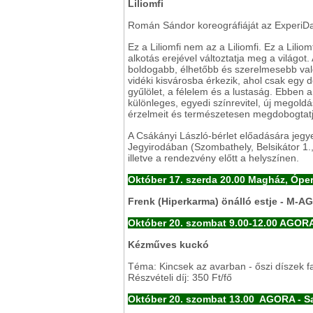
Liliomfi
Román Sándor koreográfiáját az ExperiDa
Ez a Liliomfi nem az a Liliomfi. Ez a Lili
alkotás erejével változtatja meg a világot
boldogabb, élhetőbb és szerelmesebb való
vidéki kisvárosba érkezik, ahol csak egy d
gyűlölet, a félelem és a lustaság. Ebben 
különleges, egyedi színrevitel, új megold
érzelmeit és természetesen megdobogtatja
A Csákányi László-bérlet előadására jegy
Jegyirodában (Szombathely, Belsikátor 1.,
illetve a rendezvény előtt a helyszínen.
Október 17. szerda 20.00 Magház, Óperi
Frenk (Hiperkarma) önálló estje - M-
Október 20. szombat 9.00-12.00 AGOR
Kézműves kuckó
Téma: Kincsek az avarban - őszi díszek f
Részvételi díj: 350 Ft/fő
Október 20. szombat 13.00 AGORA - Sa