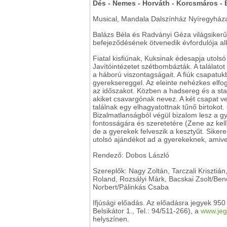
Dés - Nemes - Horváth - Korcsmáros -
Musical, Mandala Dalszínház Nyíregyház
Balázs Béla és Radványi Géza világsikerű
befejeződésének ötvenedik évfordulója alk
Fiatal kisfiúnak, Kuksinak édesapja utols
Javítóintézetet szétbombázták. A találatot 
a háború viszontagságait. A fiúk csapatuk
gyereksereggel. Az eleinte nehézkes elfog
az időszakot. Közben a hadsereg és a statá
akiket csavargónak nevez. A két csapat ve
találnak egy elhagyatottnak tűnő birtokot.
Bizalmatlanságból végül bizalom lesz a gy
fontosságára és szeretetére (Zene az kel
de a gyerekek felveszik a kesztyűt. Siker
utolsó ajándékot ad a gyerekeknek, amiv
Rendező: Dobos László
Szereplők: Nagy Zoltán, Tarczali Krisztián
Roland, Rozsályi Márk, Bacskai Zsolt/Ben
Norbert/Pálinkás Csaba
Ifjúsági előadás. Az előadásra jegyek 95
Belsikátor 1., Tel.: 94/511-266), a
www.jeg
helyszínen.