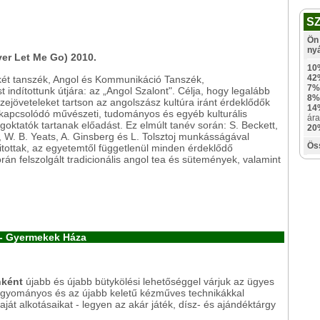
S
Ön 
ny
er Let Me Go) 2010.
10
42
két tanszék, Angol és Kommunikáció Tanszék,
7%
ndítottunk útjára: az „Angol Szalont". Célja, hogy legalább
8%
ejöveteleket tartson az angolszász kultúra iránt érdeklődők
14
 kapcsolódó művészeti, tudományos és egyéb kulturális
ára
goktatók tartanak előadást. Ez elmúlt tanév során: S. Beckett,
20
r, W. B. Yeats, A. Ginsberg és L. Tolsztoj munkásságával
Ös
tottak, az egyetemtől függetlenül minden érdeklődő
orán felszolgált tradicionális angol tea és sütemények, valamint
 - Gyermekek Háza
nként
újabb és újabb bütykölési lehetőséggel várjuk az ügyes
hagyományos és az újabb keletű kézműves technikákkal
aját alkotásaikat - legyen az akár játék, dísz- és ajándéktárgy