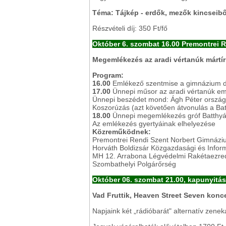
Téma: Tájkép - erdők, mezők kincseibő
Részvételi díj: 350 Ft/fő
Október 6. szombat 16.00 Premontrei 
Megemlékezés az aradi vértanúk mártír
Program:
16.00
Emlékező szentmise a gimnázium 
17.00
Ünnepi műsor az aradi vértanúk em
Ünnepi beszédet mond: Ágh Péter országg
Koszorúzás (azt követően átvonulás a Bat
18.00
Ünnepi megemlékezés gróf Batthyán
Az emlékezés gyertyáinak elhelyezése
Közreműködnek:
Premontrei Rendi Szent Norbert Gimnáziu
Horváth Boldizsár Közgazdasági és Inform
MH 12. Arrabona Légvédelmi Rakétaezre
Szombathelyi Polgárőrség
Október 06. szombat 21.00, kapunyitá
Vad Fruttik, Heaven Street Seven konc
Napjaink két „rádióbarát" alternatív zene