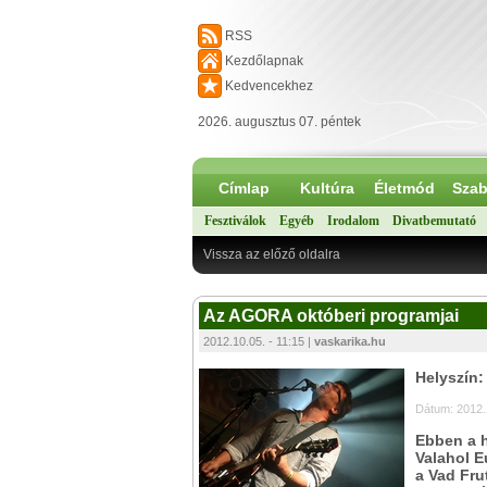
RSS
Kezdőlapnak
Kedvencekhez
2026. augusztus 07. péntek
Címlap
Kultúra
Életmód
Szab
Fesztiválok
Egyéb
Irodalom
Divatbemutató
Vissza az előző oldalra
Az AGORA októberi programjai
2012.10.05. - 11:15 |
vaskarika.hu
Helyszín
Dátum: 2012.
Ebben a h
Valahol E
a Vad Fru