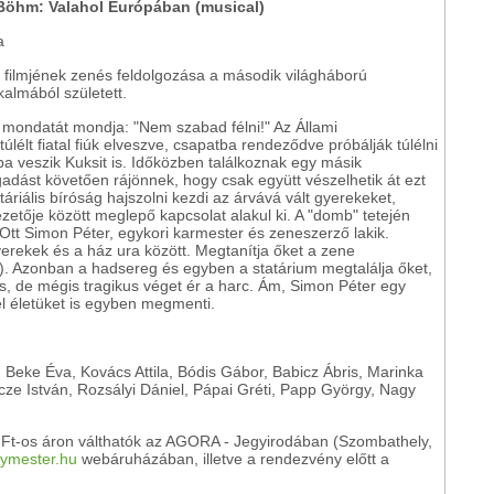
 Böhm: Valahol Európában (musical)
a
 filmjének zenés feldolgozása a második világháború
almából született.
ó mondatát mondja: "Nem szabad félni!" Az Állami
túlélt fiatal fiúk elveszve, csapatba rendeződve próbálják túlélni
ba veszik Kuksit is. Időközben találkoznak egy másik
adást követően rájönnek, hogy csak együtt vészelhetik át ezt
riális bíróság hajszolni kezdi az árvává vált gyerekeket,
zetője között meglepő kapcsolat alakul ki. A "domb" tetején
 Ott Simon Péter, egykori karmester és zeneszerző lakik.
erekek és a ház ura között. Megtanítja őket a zene
l). Azonban a hadsereg és egyben a statárium megtalálja őket,
es, de mégis tragikus véget ér a harc. Ám, Simon Péter egy
el életüket is egyben megmenti.
, Beke Éva, Kovács Attila, Bódis Gábor, Babicz Ábris, Marinka
cze István, Rozsályi Dániel, Pápai Gréti, Papp György, Nagy
0 Ft-os áron válthatók az AGORA - Jegyirodában (Szombathely,
ymester.hu
webáruházában, illetve a rendezvény előtt a