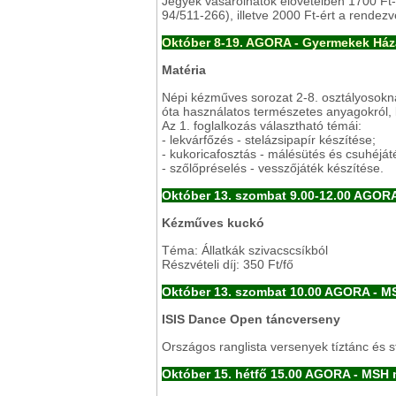
Jegyek vásárolhatók elővételben 1700 Ft-
94/511-266), illetve 2000 Ft-ért a rendezv
Október 8-19.
AGORA - Gyermekek Ház
Matéria
Népi kézműves sorozat 2-8. osztályosok
óta használatos természetes anyagokról, 
Az 1. foglalkozás választható témái:
- lekvárfőzés - stelázsipapír készítése;
- kukoricafosztás - málésütés és csuhéját
- szőlőpréselés - vesszőjáték készítése.
Október 13. szombat 9.00-12.00 AGOR
Kézműves kuckó
Téma: Állatkák szivacscsíkból
Részvételi díj: 350 Ft/fő
Október 13. szombat 10.00 AGORA - M
ISIS Dance Open táncverseny
Országos ranglista versenyek tíztánc és 
Október 15. hétfő 15.00 AGORA - MSH