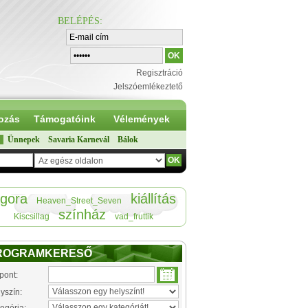
BELÉPÉS
:
Regisztráció
Jelszóemlékeztető
ozás
Támogatóink
Vélemények
Ünnepek
Savaria Karnevál
Bálok
gora
kiállítás
Heaven_Street_Seven
színház
Kiscsillag
vad_fruttik
ROGRAMKERESŐ
pont:
yszín: