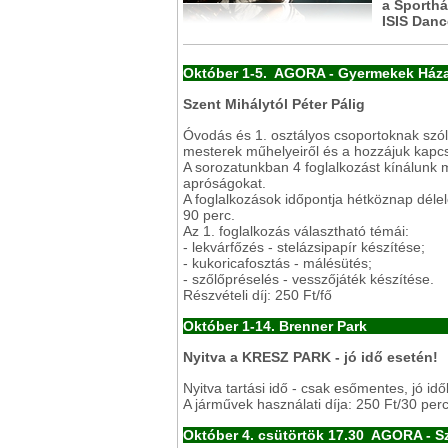
a Sporthá
ISIS Danc
Október 1-5.
AGORA - Gyermekek Ház
Szent Mihálytól Péter Pálig
Óvodás és 1. osztályos csoportoknak szól
mesterek műhelyeiről és a hozzájuk kapc
A sorozatunkban 4 foglalkozást kínálunk m
apróságokat.
A foglalkozások időpontja hétköznap délel
90 perc.
Az 1. foglalkozás választható témái:
- lekvárfőzés - stelázsipapír készítése;
- kukoricafosztás - málésütés;
- szőlőpréselés - vesszőjáték készítése.
Részvételi díj: 250 Ft/fő
Október 1-14. Brenner Park
Nyitva a KRESZ PARK - jó idő esetén!
Nyitva tartási idő - csak esőmentes, jó i
A járművek használati díja: 250 Ft/30 per
Október 4. csütörtök 17.30 AGORA - S