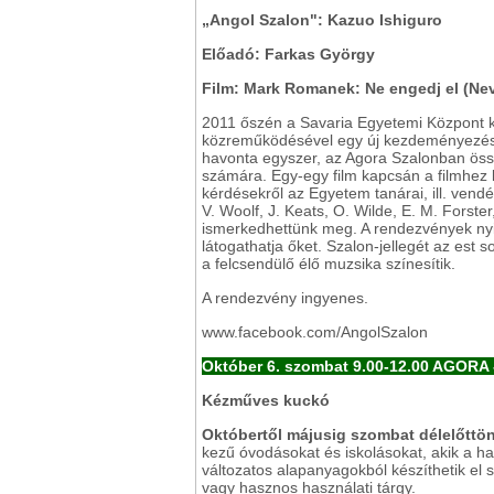
„Angol Szalon": Kazuo Ishiguro
Előadó: Farkas György
Film: Mark Romanek: Ne engedj el (Nev
2011 őszén a Savaria Egyetemi Központ 
közreműködésével egy új kezdeményezést i
havonta egyszer, az Agora Szalonban össz
számára. Egy-egy film kapcsán a filmhez
kérdésekről az Egyetem tanárai, ill. vendé
V. Woolf, J. Keats, O. Wilde, E. M. Forste
ismerkedhettünk meg. A rendezvények nyi
látogathatja őket. Szalon-jellegét az est s
a felcsendülő élő muzsika színesítik.
A rendezvény ingyenes.
www.facebook.com/AngolSzalon
Október 6. szombat 9.00-12.00 AGORA
Kézműves kuckó
Októbertől májusig szombat délelőttö
kezű óvodásokat és iskolásokat, akik a 
változatos alapanyagokból készíthetik el s
vagy hasznos használati tárgy.