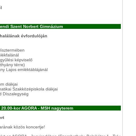
l
Rendi Szent Norbert Gimnázium
halálának évfordulóján
dísztermében
lékfalánál
yűlési képviselő
thyány térre)
y Lajos emléktáblájánál
m diákjai
atikai Szakközépiskola diákjai
d Díszalegység
s 20.00-kor AGORA - MSH nagyterem
ert
karának közös koncertje!