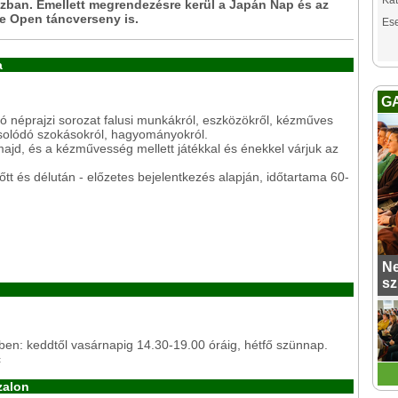
Kat
zban. Emellett megrendezésre kerül a Japán Nap és az
e Open táncverseny is.
Es
a
G
ó néprajzi sorozat falusi munkákról, eszközökről, kézműves
solódó szokásokról, hagyományokról.
ajd, és a kézművesség mellett játékkal és énekkel várjuk az
őtt és délután - előzetes bejelentkezés alapján, időtartama 60-
Ne
sz
dőben: keddtől vasárnapig 14.30-19.00 óráig, hétfő szünnap.
c
zalon