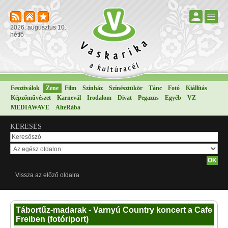
2026. augusztus 10.
hétfő
Fesztiválok
Zene
Film
Színház
Színésztükör
Tánc
Fotó
Kiállítás
Képzőművészet
Karnevál
Irodalom
Divat
Pegazus
Egyéb
VZ
MEDIAWAVE
AlteRába
KERESÉS
Vissza az előző oldalra
Tábortűz-madarak - Varnyú Country koncert a Cafe
Freiben (fotóriport)