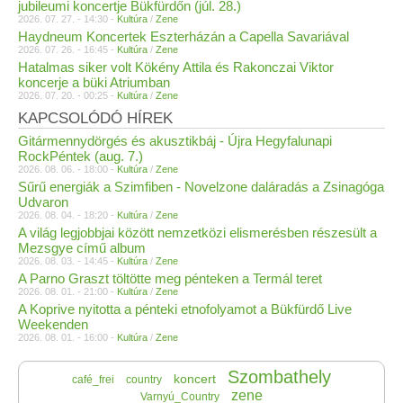
jubileumi koncertje Bükfürdőn (júl. 28.)
2026. 07. 27. - 14:30 -
Kultúra
/
Zene
Haydneum Koncertek Eszterházán a Capella Savariával
2026. 07. 26. - 16:45 -
Kultúra
/
Zene
Hatalmas siker volt Kökény Attila és Rakonczai Viktor
koncerje a büki Atriumban
2026. 07. 20. - 00:25 -
Kultúra
/
Zene
KAPCSOLÓDÓ HÍREK
Gitármennydörgés és akusztikbáj - Újra Hegyfalunapi
RockPéntek (aug. 7.)
2026. 08. 06. - 18:00 -
Kultúra
/
Zene
Sűrű energiák a Szimfiben - Novelzone daláradás a Zsinagóga
Udvaron
2026. 08. 04. - 18:20 -
Kultúra
/
Zene
A világ legjobbjai között nemzetközi elismerésben részesült a
Mezsgye című album
2026. 08. 03. - 14:45 -
Kultúra
/
Zene
A Parno Graszt töltötte meg pénteken a Termál teret
2026. 08. 01. - 21:00 -
Kultúra
/
Zene
A Koprive nyitotta a pénteki etnofolyamot a Bükfürdő Live
Weekenden
2026. 08. 01. - 16:00 -
Kultúra
/
Zene
Szombathely
koncert
café_frei
country
zene
Varnyú_Country