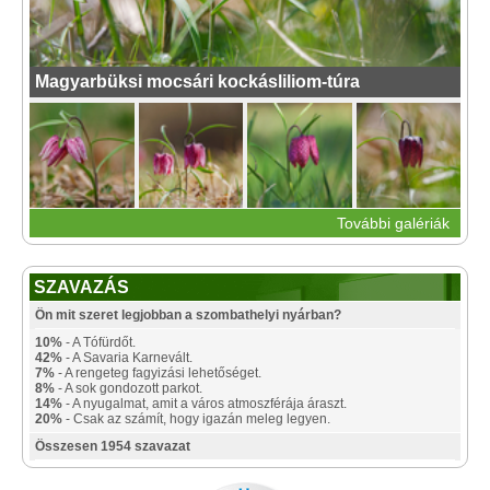
Magyarbüksi mocsári kockásliliom-túra
További galériák
SZAVAZÁS
Ön mit szeret legjobban a szombathelyi nyárban?
10%
- A Tófürdőt.
42%
- A Savaria Karnevált.
7%
- A rengeteg fagyizási lehetőséget.
8%
- A sok gondozott parkot.
14%
- A nyugalmat, amit a város atmoszférája áraszt.
20%
- Csak az számít, hogy igazán meleg legyen.
Összesen 1954 szavazat