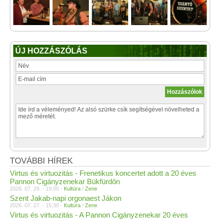
ÚJ HOZZÁSZÓLÁS
TOVÁBBI HÍREK
Virtus és virtuozitás - Frenetikus koncertet adott a 20 éves
Pannon Cigányzenekar Bükfürdőn
2026. 07. 29. - 19:00 -
Kultúra
/
Zene
Szent Jakab-napi orgonaest Jákon
2026. 07. 27. - 15:30 -
Kultúra
/
Zene
Virtus és virtuozitás - A Pannon Cigányzenekar 20 éves