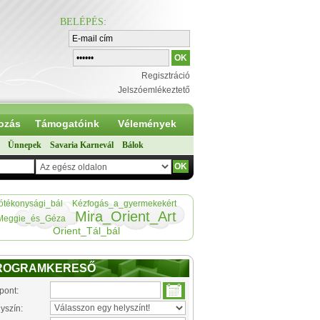
BELÉPÉS
:
Regisztráció
Jelszóemlékeztető
ozás
Támogatóink
Vélemények
Ünnepek
Savaria Karnevál
Bálok
jótékonysági_bál
Kézfogás_a_gyermekekért
Mira_Orient_Art
Meggie_és_Géza
Orient_Tál_bál
ROGRAMKERESŐ
pont:
yszín: