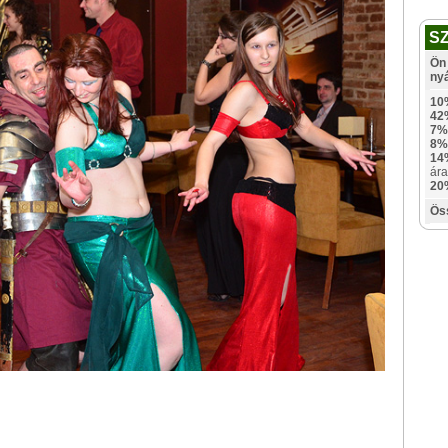
S
Ön 
ny
10
42
7%
8%
14
ára
20
Ös