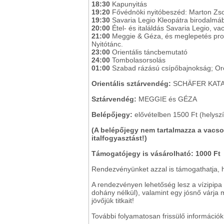
18:30
Kapunyitás
19:20
Fővédnöki nyitóbeszéd: Marton Zso
19:30
Savaria Legio Kleopátra birodalmá
20:00
Étel- és italáldás Savaria Legio, va
21:00
Meggie & Géza, és meglepetés pro
Nyitótánc.
23:00
Orientális táncbemutató
24:00
Tombolasorsolás
01:00
Szabad rázású csípőbajnokság; Orei
Orientális sztárvendég:
SCHÄFER KATA
Sztárvendég:
MEGGIE és GÉZA
Belépőjegy:
elővételben 1500 Ft (helysz
(A belépőjegy nem tartalmazza a vacso
italfogyasztást!)
Támogatójegy is vásárolható: 1000 Ft
Rendezvényünket azzal is támogathatja, 
A rendezvényen lehetőség lesz a vízipipa
dohány nélkül), valamint egy jósnő várja 
jövőjük titkait!
További folyamatosan frissülő információ