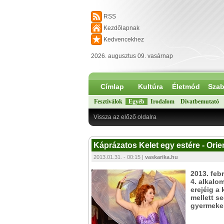
RSS
Kezdőlapnak
Kedvencekhez
2026. augusztus 09. vasárnap
Címlap
Kultúra
Életmód
Szab
Fesztiválok
Egyéb
Irodalom
Divatbemutató
Vissza az előző oldalra
Káprázatos Kelet egy estére - Ori
2013.01.31. - 00:15 |
vaskarika.hu
2013. feb
4. alkalo
erejéig a 
mellett s
gyermekek