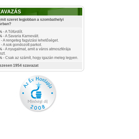
ZAVAZÁS
mit szeret legjobban a szombathelyi
árban?
%
- A Tófürdőt.
%
- A Savaria Karnevált.
- A rengeteg fagyizási lehetőséget.
- A sok gondozott parkot.
%
- A nyugalmat, amit a város atmoszférája
szt.
%
- Csak az számít, hogy igazán meleg legyen.
szesen 1954 szavazat