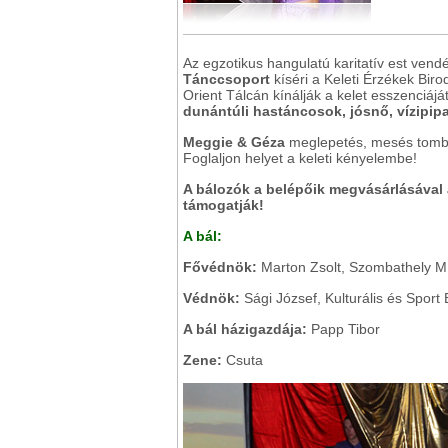
Az egzotikus hangulatú karitatív est vend
Tánccsoport
kíséri a Keleti Érzékek Bir
Orient Tálcán kínálják a kelet esszenciájá
dunántúli hastáncosok, jósnő, vízipipa
Meggie & Géza
meglepetés, mesés tombo
Foglaljon helyet a keleti kényelembe!
A bálozók a belépőik megvásárlásával
támogatják!
A bál:
Fővédnök:
Marton Zsolt, Szombathely M.
Védnök:
Sági József, Kulturális és Sport 
A bál házigazdája:
Papp Tibor
Zene:
Csuta