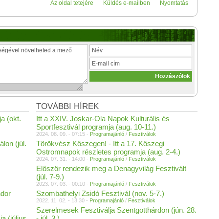
Az oldal tetejére
Küldés e-mailben
Nyomtatás
TOVÁBBI HÍREK
a (okt.
Itt a XXIV. Joskar-Ola Napok Kulturális és
Sportfesztivál programja (aug. 10-11.)
2024. 08. 09. - 07:15 -
Programajánló
/
Fesztiválok
lon (júl.
Törökvész Kőszegen! - Itt a 17. Kőszegi
Ostromnapok részletes programja (aug. 2-4.)
2024. 07. 31. - 14:00 -
Programajánló
/
Fesztiválok
Először rendezik meg a Denagyvilág Fesztivált
(júl. 7-9.)
2023. 07. 03. - 00:10 -
Programajánló
/
Fesztiválok
ndor
Szombathelyi Zsidó Fesztivál (nov. 5-7.)
2022. 11. 02. - 13:30 -
Programajánló
/
Fesztiválok
Szerelmesek Fesztiválja Szentgotthárdon (jún. 28.
a (július
- júl. 3.)