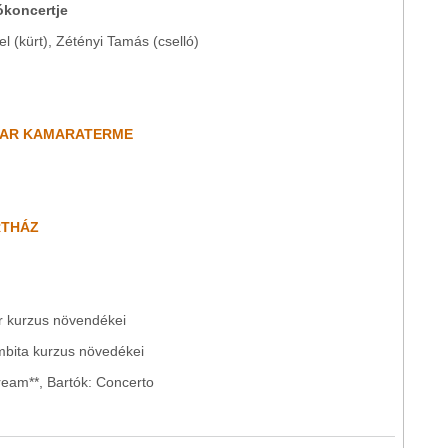
ókoncertje
l (kürt), Zétényi Tamás (cselló)
EKAR KAMARATERME
RTHÁZ
r kurzus növendékei
mbita kurzus növedékei
tream**, Bartók: Concerto