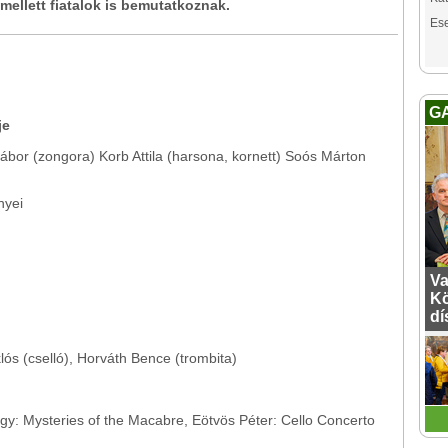
 mellett fiatalok is bemutatkoznak.
Es
G
je
bor (zongora) Korb Attila (harsona, kornett) Soós Márton
nyei
Va
Kö
dí
ós (cselló), Horváth Bence (trombita)
yörgy: Mysteries of the Macabre, Eötvös Péter: Cello Concerto