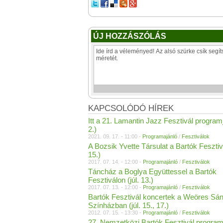
ÚJ HOZZÁSZÓLÁS
KAPCSOLÓDÓ HÍREK
Itt a 21. Lamantin Jazz Fesztivál programj
2.)
2021. 09. 17. - 11:00 -
Programajánló
/
Fesztiválok
A Bozsik Yvette Társulat a Bartók Fesztivá
15.)
2017. 07. 14. - 12:00 -
Programajánló
/
Fesztiválok
Táncház a Boglya Együttessel a Bartók
Fesztiválon (júl. 13.)
2017. 07. 13. - 12:00 -
Programajánló
/
Fesztiválok
Bartók Fesztivál koncertek a Weöres Sá
Színházban (júl. 15., 17.)
2012. 07. 15. - 13:30 -
Programajánló
/
Fesztiválok
27. Nemzetközi Bartók Fesztivál programj