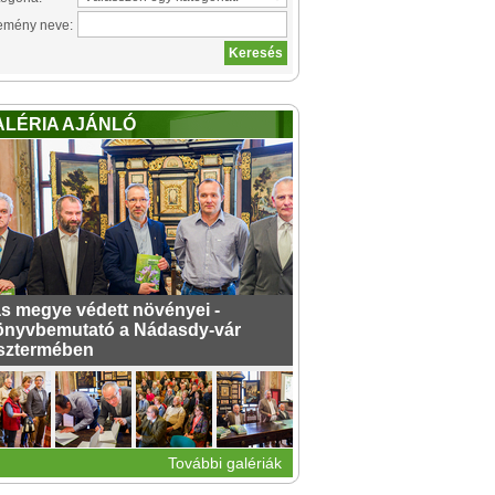
emény neve:
ALÉRIA AJÁNLÓ
s megye védett növényei -
nyvbemutató a Nádasdy-vár
sztermében
További galériák