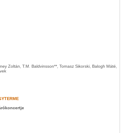
ney Zoltán, T.M. Baldvinsson**, Tomasz Sikorski, Balogh Máté,
űvek
AGYTERME
árókoncertje