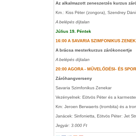
Az alkalmazott zeneszerzés kurzus zár
Km.: Kiss Péter (zongora), Szendrey Dánie
A belépés díjtalan
Július 19. Péntek
16:00 A SAVARIA SZIMFONIKUS ZEN
A brácsa mesterkurzus zárókoncertje
A belépés díjtalan
20:00 AGORA - MŰVELŐDÉSI- ÉS SPO
Záróhangverseny
Savaria Szimfonikus Zenekar
Vezényelnek: Eötvös Péter és a karmeste
Km: Jeroen Berwaerts (trombita) és a tro
Janácek: Sinfonietta, Eötvös Péter: Jet S
Jegyár: 3.000 Ft