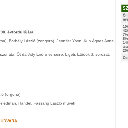
S
Ön 
ny
10
42
90. évfordulójára
7%
8%
ácsa), Borbély László (zongora), Jennifer Yoon, Kun Ágnes Anna
14
ára
20
onáta, Öt dal Ady Endre verseire, Ligeti: Etüdök 3. sorozat,
Ös
e
ló (orgona)
ey Friedman, Händel, Fassang László művek
M UDVARA