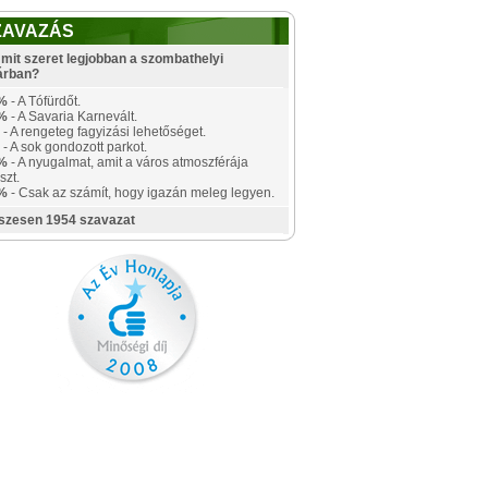
ZAVAZÁS
mit szeret legjobban a szombathelyi
árban?
%
- A Tófürdőt.
%
- A Savaria Karnevált.
- A rengeteg fagyizási lehetőséget.
- A sok gondozott parkot.
%
- A nyugalmat, amit a város atmoszférája
szt.
%
- Csak az számít, hogy igazán meleg legyen.
szesen 1954 szavazat