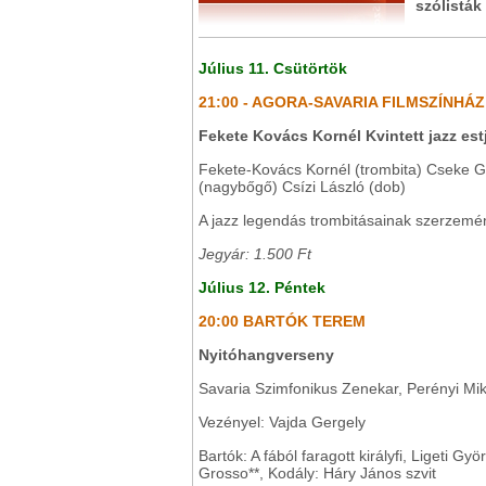
szólisták
Július 11. Csütörtök
21:00 - AGORA-SAVARIA FILMSZÍNHÁZ
Fekete Kovács Kornél Kvintett jazz est
Fekete-Kovács Kornél (trombita) Cseke Gá
(nagybőgő) Csízi László (dob)
A jazz legendás trombitásainak szerzemé
Jegyár: 1.500 Ft
Július 12. Péntek
20:00 BARTÓK TEREM
Nyitóhangverseny
Savaria Szimfonikus Zenekar, Perényi Mikl
Vezényel: Vajda Gergely
Bartók: A fából faragott királyfi, Ligeti G
Grosso**, Kodály: Háry János szvit