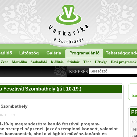
adidő
Látószög
Galéria
Programajánló
Tehetséggond
Zene
Mozi-film
Szabadidő
Kiállítás
Színház
Tánc
Hétvége
Havi programok
KERESÉS
Fesztivál Szombathely (júl. 10-19.)
bar
: Szombathely
P
07.11 - 19.
Idő
11-19-ig megrendezésre kerülő fesztivál program-
an szerepel népzenei, jazz és templomi koncert, valamint
Hel
és kamaraestek, ahol a világhírű művész-tanárok és
Kat