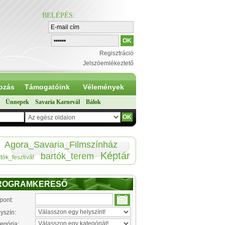
BELÉPÉS
:
Regisztráció
Jelszóemlékeztető
ozás
Támogatóink
Vélemények
Ünnepek
Savaria Karnevál
Bálok
Agora_Savaria_Filmszínház
Képtár
bartók_terem
tók_fesztivál
ROGRAMKERESŐ
pont:
yszín:
egória: