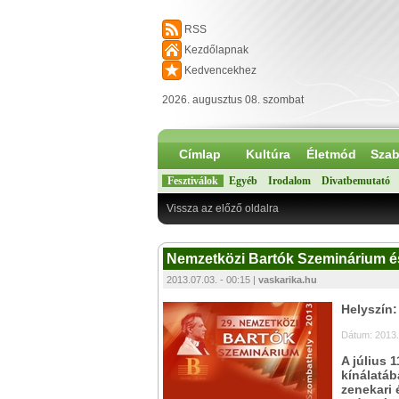
RSS
Kezdőlapnak
Kedvencekhez
2026. augusztus 08. szombat
Címlap
Kultúra
Életmód
Szab
Fesztiválok
Egyéb
Irodalom
Divatbemutató
Vissza az előző oldalra
Nemzetközi Bartók Szeminárium és 
2013.07.03. - 00:15 |
vaskarika.hu
Helyszín
Dátum: 2013.
A július 
kínálatáb
zenekari 