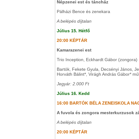
Népzenei est és táncház
Pálházi Bence és zenekara
A belépés díjtalan
Július 15. Hétfő
20:00 KÉPTÁR
Kamarazenei est
Trio Inception, Eckhardt Gábor (zongora)
Bartók, Fekete Gyula, Decsényi János, Je
Horváth Bálint*, Virágh András Gábor* m
Jegyár: 2.000 Ft
Július 16. Kedd
16:00 BARTÓK BÉLA ZENEISKOLA N
A fuvola és zongora mesterkurzusok z
A belépés díjtalan
20:00 KÉPTÁR