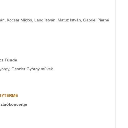
án, Kocsár Miklós, Láng István, Matuz István, Gabriel Pierné
cz Tünde
 György, Geszler György művek
AGYTERME
 zárókoncertje