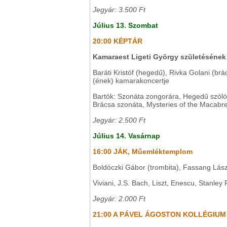
Jegyár: 3.500 Ft
Július 13. Szombat
20:00 KÉPTÁR
Kamaraest Ligeti György születésének 
Baráti Kristóf (hegedű), Rivka Golani (br
(ének) kamarakoncertje
Bartók: Szonáta zongorára, Hegedű szólósz
Brácsa szonáta, Mysteries of the Macabr
Jegyár: 2.500 Ft
Július 14. Vasárnap
16:00 JÁK, Műemléktemplom
Boldóczki Gábor (trombita), Fassang Lász
Viviani, J.S. Bach, Liszt, Enescu, Stanl
Jegyár: 2.000 Ft
21:00 A PÁVEL ÁGOSTON KOLLÉGIU