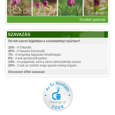
További galériák
SZAVAZÁS
Ön mit szeret legjobban a szombathelyi nyárban?
10%
- A Tófürdőt.
42%
- A Savaria Karnevált.
7%
- A rengeteg fagyizási lehetőséget.
8%
- A sok gondozott parkot.
14%
- A nyugalmat, amit a város atmoszférája áraszt.
20%
- Csak az számít, hogy igazán meleg legyen.
Összesen 1954 szavazat