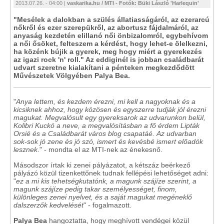
2013.07.26. - 04:00 |
vaskarika.hu / MTI - Fotók: Büki László 'Harlequin'
"Mesélek a dalokban a szülés állatiasságáról, az ezerarcú
nőkről és ezer szerepükről, az abortusz fájdalmáról, az
anyaság kezdetén elillanó női önbizalomról, egybehívom
a női ősöket, felteszem a kérdést, hogy lehet-e ölelkezni,
ha közénk bújik a gyerek, meg hogy miért a gyerekezés
az igazi rock 'n' roll." Az eddiginél is jobban családbarát
udvart szeretne kialakítani a pénteken megkezdődött
Művészetek Völgyében Palya Bea.
"
Anya lettem, és kezdem érezni, mi kell a nagyoknak és a
kicsiknek ahhoz, hogy közösen és egyszerre tudják jól érezni
magukat. Megvalósult egy gyereksarok az udvarunkon belül,
Kolibri Kuckó a neve, a megvalósításban a fő érdem Lipták
Orsié és a Családbarát város blog csapatáé.
Az udvarban
sok-sok jó zene és jó szó, ismert és kevésbé ismert előadók
lesznek
." - mondta el az MTI-nek az énekesnő.
Másodszor írtak ki zenei pályázatot, a kétszáz beérkező
pályázó közül tizenkettőnek tudnak fellépési lehetőséget adni:
"
ez a mi kis tehetségkutatónk, a magunk szájíze szerint, a
magunk szájíze pedig takar személyességet, finom,
különleges zenei nyelvet, és a saját magukat megéneklő
dalszerzők kedvelését
" - fogalmazott.
Palya Bea
hangoztatta, hogy meghívott vendégei közül