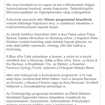
Ma veszi kezdetét és tíz napon át tart a Művészetek Völgye
összművészeti fesztivál, amely Kapolcson, Taliándörögdön,
Monostorapátiban és Vigántpetenden várja a látogatókat.
A fesztivál szervezői idén
félezer programmal készülnek
,
melyek többsége Kapolcson lesz, a csatlakozó falvakban a
kísérőrendezvények kapnak helyet.
Az elmúlt évekhez hasonlóan idén is lesz Palya-udvar Palya
Beával, Kaláka Versudvar és Muharay-udvar, a Kapolcsi Hobo
Klubban ezúttal kizárólag saját dalokat fognak játszani, tíz
este alatt tízféle repertoárt, mintegy 180 dalt hallhat a
közönség.
A Blue sPot Café udvarában a bluesé, a rocké és a közös
zenélésé lesz a főszerep, fellép a Blue sPot, Sena, az Anna &
the Barbies, a Roy&Adam Trio, az Elefánt, a Kistehén,
Ferenczi György, Frenk, valamint a Pribojszki Mátyás Band.
Idén sem hiányoznak a komolyzenei programok: a tíz nap
alatt olyan zenekarokat lehet hallani, mint a Savaria Baroque,
az Excanto, a Musica Florens vagy az Aura Musicale. Emellett
fellépnek a Zeneakadémia tehetségei is.
Az Örökségvölgy programjai keretében az Éltető Balaton-
felvidékért Egyesület hatvan települése mutatkozik be
kézműveseivel, művészeivel, őstermelőivel. A fesztiválon
mintegy negyven kiállítás várja a közönséget, a