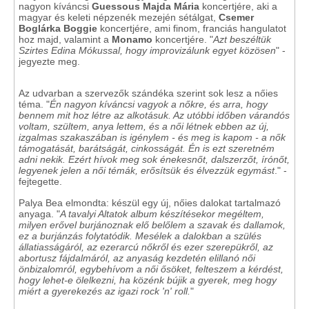
nagyon kíváncsi
Guessous Majda Mária
koncertjére, aki a
magyar és keleti népzenék mezején sétálgat,
Csemer
Boglárka Boggie
koncertjére, ami finom, franciás hangulatot
hoz majd, valamint a
Monamo
koncertjére. "
Azt beszéltük
Szirtes Edina Mókussal, hogy improvizálunk egyet közösen
" -
jegyezte meg.
Az udvarban a szervezők szándéka szerint sok lesz a nőies
téma. "
Én nagyon kíváncsi vagyok a nőkre, és arra, hogy
bennem mit hoz létre az alkotásuk. Az utóbbi időben várandós
voltam, szültem, anya lettem, és a női létnek ebben az új,
izgalmas szakaszában is igénylem - és meg is kapom - a nők
támogatását, barátságát, cinkosságát. Én is ezt szeretném
adni nekik. Ezért hívok meg sok énekesnőt, dalszerzőt, írónőt,
legyenek jelen a női témák, erősítsük és élvezzük egymást
." -
fejtegette.
Palya Bea elmondta: készül egy új, nőies dalokat tartalmazó
anyaga. "
A tavalyi Altatok album készítésekor megéltem,
milyen erővel burjánoznak elő belőlem a szavak és dallamok,
ez a burjánzás folytatódik. Mesélek a dalokban a szülés
állatiasságáról, az ezerarcú nőkről és ezer szerepükről, az
abortusz fájdalmáról, az anyaság kezdetén elillanó női
önbizalomról, egybehívom a női ősöket, felteszem a kérdést,
hogy lehet-e ölelkezni, ha közénk bújik a gyerek, meg hogy
miért a gyerekezés az igazi rock 'n' roll.
"