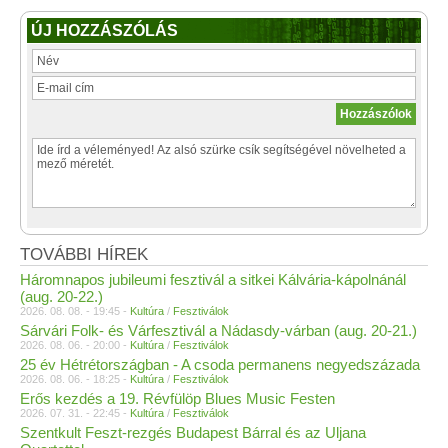
ÚJ HOZZÁSZÓLÁS
TOVÁBBI HÍREK
Háromnapos jubileumi fesztivál a sitkei Kálvária-kápolnánál
(aug. 20-22.)
2026. 08. 08. - 19:45 -
Kultúra
/
Fesztiválok
Sárvári Folk- és Várfesztivál a Nádasdy-várban (aug. 20-21.)
2026. 08. 06. - 20:00 -
Kultúra
/
Fesztiválok
25 év Hétrétországban - A csoda permanens negyedszázada
2026. 08. 06. - 18:25 -
Kultúra
/
Fesztiválok
Erős kezdés a 19. Révfülöp Blues Music Festen
2026. 07. 31. - 22:45 -
Kultúra
/
Fesztiválok
Szentkult Feszt-rezgés Budapest Bárral és az Uljana