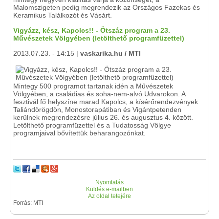
Malomszigeten pedig megrendezik az Országos Fazekas és
Keramikus Találkozót és Vásárt.
Vigyázz, kész, Kapolcs!! - Ötszáz program a 23.
Művészetek Völgyében (letölthető programfüzettel)
2013.07.23. - 14:15 |
vaskarika.hu / MTI
Mintegy 500 programot tartanak idén a Művészetek
Völgyében, a családias és soha-nem-alvó Udvarokon. A
fesztivál fő helyszíne marad Kapolcs, a kísérőrendezvények
Taliándörögdön, Monostorapátiban és Vigántpetenden
kerülnek megrendezésre július 26. és augusztus 4. között.
Letölthető programfüzettel és a Tudatosság Völgye
programjaival bővítettük beharangozónkat.
Nyomtatás
Küldés e-mailben
Az oldal tetejére
Forrás: MTI