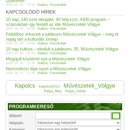
Quartettel
2026. 07. 31. - 17:15 -
Kultúra
/
Fesztiválok
KAPCSOLÓDÓ HÍREK
10 nap, 140 ezer látogató, 40 helyszín, 4300 program –
számokban így festett az idei Művészetek Völgye
2026. 08. 03. - 14:00 -
Kultúra
/
Fesztiválok
Félidőhöz érkezett a jubileumi Művészetek Völgye – még öt
napig tart a kulturális ünnep
2026. 07. 29. - 13:00 -
Kultúra
/
Fesztiválok
10 nap kultúra – elindult a jubileumi, 35. Művészetek Völgye
2026. 07. 25. - 15:15 -
Kultúra
/
Fesztiválok
Megújult köztérrel nyit a Művészetek Völgye
2026. 07. 16. - 21:35 -
Kultúra
/
Fesztiválok
Nemzetközi díjat nyert a Művészetek Völgye
2026. 05. 12. - 17:30 -
Kultúra
/
Fesztiválok
Kapolcs
Művészetek_Völgye
Kapolcs2013
Palya_Bea
Palya_Udvar
PROGRAMKERESŐ
Időpont:
Helyszín:
Kategória: