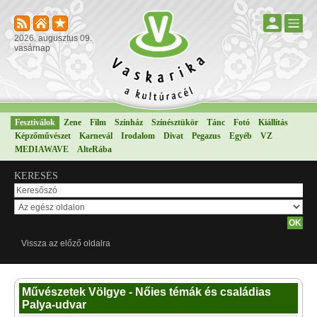
2026. augusztus 09.
vasárnap
Fesztiválok
Zene
Film
Színház
Színésztükör
Tánc
Fotó
Kiállítás
Képzőművészet
Karnevál
Irodalom
Divat
Pegazus
Egyéb
VZ
MEDIAWAVE
AlteRába
KERESÉS
Vissza az előző oldalra
Művészetek Völgye - Nőies témák és családias
Palya-udvar