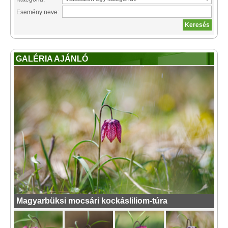
Esemény neve:
GALÉRIA AJÁNLÓ
Magyarbüksi mocsári kockásliliom-túra