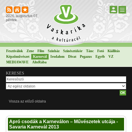
2026. augusztus 07.
péntek
Fesztiválok
Zene
Film
Színház
Színésztükör
Tánc
Fotó
Kiállítás
Képzőművészet
Karnevál
Irodalom
Divat
Pegazus
Egyéb
VZ
MEDIAWAVE
AlteRába
KERESÉS
Vissza az előző oldalra
Apró csodák a Karneválon – Művészetek utcája -
Savaria Karnevál 2013