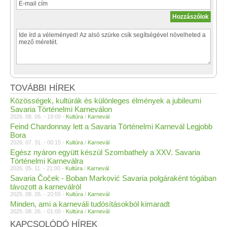
TOVÁBBI HÍREK
Közösségek, kultúrák és különleges élmények a jubileumi
Savaria Történelmi Karneválon
2026. 08. 06. - 19:00 -
Kultúra
/
Karnevál
Feind Chardonnay lett a Savaria Történelmi Karnevál Legjobb
Bora
2026. 07. 31. - 00:15 -
Kultúra
/
Karnevál
Egész nyáron együtt készül Szombathely a XXV. Savaria
Történelmi Karneválra
2026. 05. 11. - 21:00 -
Kultúra
/
Karnevál
Savaria Čoček - Boban Marković Savaria polgáraként tógában
távozott a karneválról
2025. 08. 26. - 20:55 -
Kultúra
/
Karnevál
Minden, ami a karneváli tudósításokból kimaradt
2025. 08. 26. - 01:00 -
Kultúra
/
Karnevál
KAPCSOLÓDÓ HÍREK