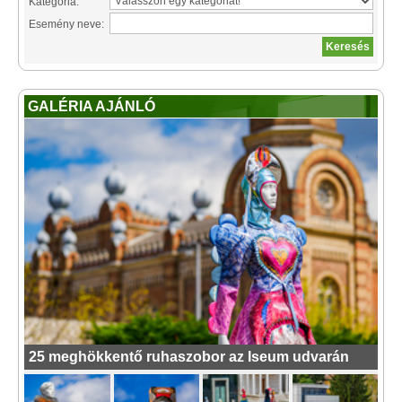
Kategória:
Esemény neve:
GALÉRIA AJÁNLÓ
25 meghökkentő ruhaszobor az Iseum udvarán