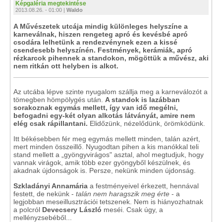
Képgaléria megtekintése
2013.08.26. - 01:00 |
Waldo
A Művészetek utcája mindig különleges helyszíne a
karneválnak, hiszen rengeteg apró és kevésbé apró
csodára lelhetünk a rendezvénynek ezen a kissé
csendesebb helyszínén. Festmények, kerámiák, apró
rézkarcok pihennek a standokon, mögöttük a művész, aki
nem ritkán ott helyben is alkot.
Az utcába lépve szinte nyugalom szállja meg a karneválozót a
tömegben hömpölygés után.
A standok is lazábban
sorakoznak egymás mellett, így van idő megélni,
befogadni egy-két olyan alkotás látványát, amire nem
elég csak rápillantani.
Elidőzünk, nézelődünk, örömködünk.
Itt békésebben fér meg egymás mellett minden, talán azért,
mert minden összeillő. Nyugodtan pihen a kis manókkal teli
stand mellett a „gyöngyvirágos" asztal, ahol megtudjuk, hogy
vannak virágok, amik több ezer gyöngyből készülnek, és
akadnak újdonságok is. Persze, nekünk minden újdonság.
Szkladányi Annamária
a festményeivel érkezett, hennával
festett, de nekünk -
talán nem haragszik meg érte
- a
legjobban meseillusztrációi tetszenek. Nem is hiányozhatnak
a polcról
Devecsery László
meséi. Csak úgy, a
mellényzsebéből...