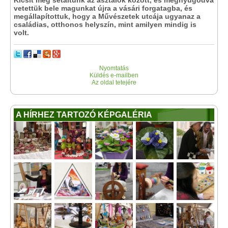
Kicsit még sétáltunk az asztalok között, és megnyugodva
vetettük bele magunkat újra a vásári forgatagba, és
megállapítottuk, hogy a Művészetek utcája ugyanaz a
családias, otthonos helyszín, mint amilyen mindig is
volt.
Nyomtatás
Küldés e-mailben
Az oldal tetejére
A HÍRHEZ TARTOZÓ KÉPGALÉRIA