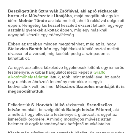
Beszélgettünk Sztranyák Zsófiával, aki apró rézkarcait
hozta el a Művészetek Utcájába
, majd megálltunk egy kis
időre
Molnár Tünde
asztala mellett, ahol ő rokkával dolgozott
éppen. Rengeteg kis kézzel készített ékszert láttunk, egy-egy
asztalnál gyerekek alkottak éppen, míg egy másiknál
agyagból készült egy edényféleség.
Ebben az utcában minden megtörténhet, még az is, hogy
Stekovics Baráth Irén
egy fajátékokat kínáló asztal mellett
olvassa fel a verseit, míg később pedig a színpadon is
láthattuk őt.
Az egyik asztalhoz közeledve figyelmesek lettünk egy ismerős
festményre. A kubai hangulatot idéző képet a
Graffo
alkotóműhely tárlatán
láttuk, több, mint másfél éve. Az autót
egy utcában ábrázoló festmény már akkor is egyik
kedvencünk volt, és íme,
Mészáros Szabolcs munkáját itt is
megcsodálhattuk.
Felfedeztük
S. Horváth
Ildikó
rézkarcait,
Szendiszücs
István
munkáit, beszélgettünk
Balogh István Péterrel
, aki
amellett, hogy elhozta a festményeit, gitározott is egyet az
ismerősök örömére. A mindig mosolygós művész aztán
belemerült egyik festményének befejező munkálataiba.