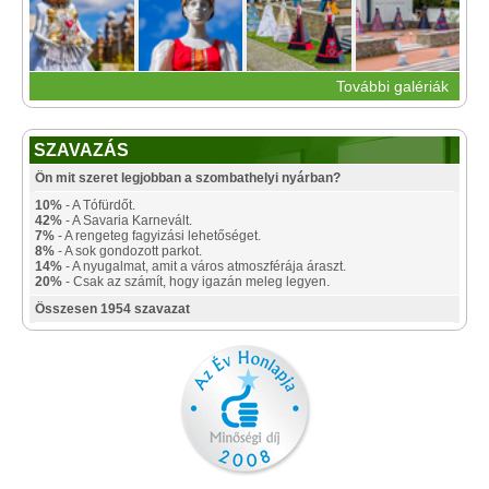
További galériák
SZAVAZÁS
Ön mit szeret legjobban a szombathelyi nyárban?
10%
- A Tófürdőt.
42%
- A Savaria Karnevált.
7%
- A rengeteg fagyizási lehetőséget.
8%
- A sok gondozott parkot.
14%
- A nyugalmat, amit a város atmoszférája áraszt.
20%
- Csak az számít, hogy igazán meleg legyen.
Összesen 1954 szavazat