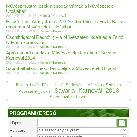
Művészmustra: ezek a csodák várnak a Művészetek
Utcájában
2019. 08. 24. - 11:15 -
Kultúra
/
Karnevál
FényArany - Arany János 200: Szabó Tibor és Fűzfa Balázs
műsora a Művészetek Utcájában
2017. 08. 26. - 18:00 -
Kultúra
/
Karnevál
Csontbrigádtól Radnótiig – a Művészetek utcája és a Zsidó
Udvar a karneválon
2016. 08. 27. - 15:00 -
Kultúra
/
Karnevál
Apró-cseprő csodák a Művészetek utcájában - Savaria
Karnevál 2014
2014. 08. 24. - 00:15 -
Kultúra
/
Karnevál
Szombathelyszínek: Bemutatjuk a Művészetek Utcáját
2014. 08. 19. - 01:00 -
Kultúra
/
Karnevál
Balogh_István_Péter
Ildikó_S_Horváth
Mészáros_Szabolcs
Savaria_Karnevál_2013
Művészetek_utcája
Szendiszűcs_István
PROGRAMKERESŐ
Időpont:
Helyszín: